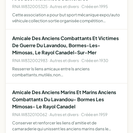
RNA W832005325 · Autres et divers · Créée en 1995
Cette association a pour but sport mécanique expo/auto
véhicule collection sortie organisée compétition
automobile
Amicale Des Anciens Combattants Et Victimes
De Guerre Du Lavandou, Bormes-Les-
Mimosas, Le Rayol Canadel-Sur-Mer
RNA W832002983 · Autres et divers · Créée en 1930
Resserrer ls liens amicaux entre ls anciens
combattants,mutilés,non
pensionnés,réformés,prisonniers,déportés
résistants,afn toe,veuves,orphelins,ascendants de
Amicale Des Anciens Marins Et Marins Anciens
guerre prendre la défense de leurs intérêts généraux leur
donn…
Combattants Du Lavandou- Bormes Les
Mimosas- Le Rayol Canadel
RNA W832010062 · Autres et divers · Créée en 1959
Conserver et renforcer les liens d'amitie et de
camaraderie qui unissent les anciens marins dans le