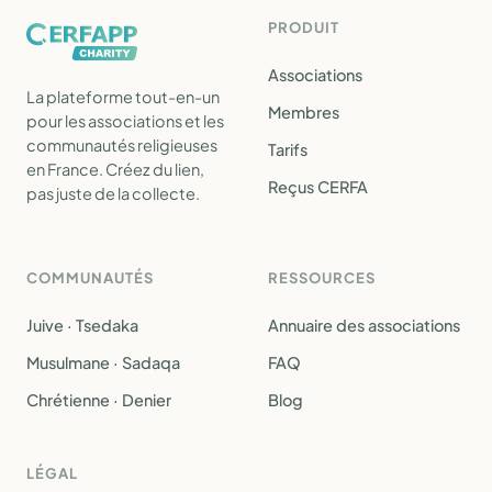
PRODUIT
Associations
La plateforme tout-en-un
Membres
pour les associations et les
communautés religieuses
Tarifs
en France. Créez du lien,
Reçus CERFA
pas juste de la collecte.
COMMUNAUTÉS
RESSOURCES
Juive · Tsedaka
Annuaire des associations
Musulmane · Sadaqa
FAQ
Chrétienne · Denier
Blog
LÉGAL