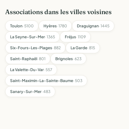
Associations dans les villes voisines
Toulon
· 5100
Hyères
· 1780
Draguignan
· 1445
La Seyne-Sur-Mer
· 1365
Fréjus
· 1109
Six-Fours-Les-Plages
· 882
La Garde
· 815
Saint-Raphaël
· 801
Brignoles
· 623
La Valette-Du-Var
· 557
Saint-Maximin-La-Sainte-Baume
· 503
Sanary-Sur-Mer
· 483