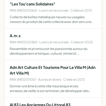
"Les Tou'cans Solidaires"
RNA W832010665 · Loisirs et vie sociale · Créée en 2013
Collecte de boîtes métalliques neuves ou usagées
cession du produit de cette collecte avec don vers une
association caritative organisation de toute
manifestation publique ou privée liée à l'objet afin de
A.m.s
sensibiliser le …
RNA W832022865 · Loisirs et vie sociale · Créée en 2025
Rassembler et promouvoir les passionnés autour du
développement artistique, culturel, immersif,
événementiel, sportif, de loisirs et citoyen en favorisant le
mieux-vivre ensemble, l'échange, la créativité,
Adn Art Culture Et Tourisme Pour La Villa M (Adn
l'épanouissemen…
Art Villa M)
RNA W832011001 · Autres et divers · Créée en 2013
Donner une âme à cette villa mauresque et ses
annexes,de veiller à son entretien,de développer des
projets culurels,artistiques et touristique sur le site,d'aider
à la réalisation collective ou individuelle des projets cu…
Al 83 Les Anciennes Du Littoral 83