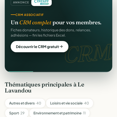
ANNONCE
CRM ASSOCIATIF
Un
CRM complet
pour vos membres.
Fiches donateurs, historique des dons, relances,
adhésions — fini les fichiers Excel.
CRM.
Découvrir le CRM gratuit
Thématiques principales à Le
Lavandou
Autres et divers
· 40
Loisirs et vie sociale
· 40
Sport
· 29
Environnement et patrimoine
· 11