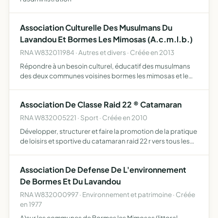
Association Culturelle Des Musulmans Du
Lavandou Et Bormes Les Mimosas (A.c.m.l.b.)
RNA W832011984 · Autres et divers · Créée en 2013
Répondre à un besoin culturel, éducatif des musulmans
des deux communes voisines bormes les mimosas et le
Lavandou, en édifiant leurs identités dans un état d'esprit
de vivre ensemble dans la société enseigner la culture …
Association De Classe Raid 22 ® Catamaran
RNA W832005221 · Sport · Créée en 2010
Développer, structurer et faire la promotion de la pratique
de loisirs et sportive du catamaran raid 22 r vers tous les
publiques (valides ou non)
Association De Defense De L'environnement
De Bormes Et Du Lavandou
RNA W832000997 · Environnement et patrimoine · Créée
en 1977
A)sur les communes de Bormes les Mimosas (littoral,