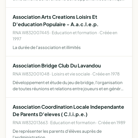
social et humain de la commune de borme et dulavandou,
enparticulieren respectant, dans le respect de l'envir…
Association Arts Creations Loisirs Et
D'education Populaire - A.a.c.l.e.p.
RNA W832007445 · Education et formation · Créée en
1997
La durée de l'association et illimités
Association Bridge Club Du Lavandou
RNA W832001048 · Loisirs et vie sociale · Créée en 1978
Développement et étude du jeu de bridge, l'organisation
de toutes réunions et relations entre joueurs et en général
toutes manifestations relatives au jeu de bridge
Association Coordination Locale Independante
De Parents D'eleves ( C.l.i.p.e.)
RNA W832013663 · Education et formation · Créée en 1989
De représenter les parents d'élèves auprès de
l'asdministration