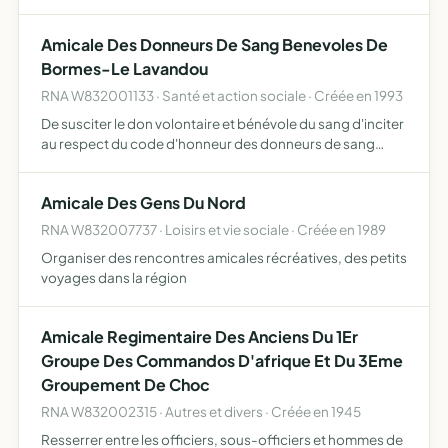
souvenir des joies, des efforts, des dangers et aussi des
sacrifices vecus en commun au service de la france.
Amicale Des Donneurs De Sang Benevoles De
assister se…
Bormes-Le Lavandou
RNA W832001133 · Santé et action sociale · Créée en 1993
De susciter le don volontaire et bénévole du sang d'inciter
au respect du code d'honneur des donneurs de sang
bénévoles qui est le suivant, j'accepte librement les
principes d'éthique suivants, volontariat, anonymat,
Amicale Des Gens Du Nord
béné…
RNA W832007737 · Loisirs et vie sociale · Créée en 1989
Organiser des rencontres amicales récréatives, des petits
voyages dans la région
Amicale Regimentaire Des Anciens Du 1Er
Groupe Des Commandos D'afrique Et Du 3Eme
Groupement De Choc
RNA W832002315 · Autres et divers · Créée en 1945
Resserrer entre les officiers, sous-officiers et hommes de