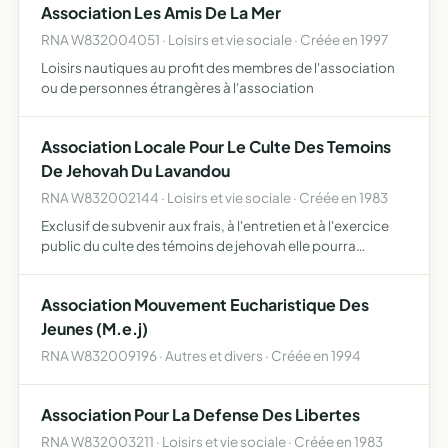
Association Les Amis De La Mer
RNA W832004051 · Loisirs et vie sociale · Créée en 1997
Loisirs nautiques au profit des membres de l'association
ou de personnes étrangères à l'association
Association Locale Pour Le Culte Des Temoins
De Jehovah Du Lavandou
RNA W832002144 · Loisirs et vie sociale · Créée en 1983
Exclusif de subvenir aux frais, à l'entretien et à l'exercice
public du culte des témoins de jehovah elle pourra
apporter son aide et son assistance à toute association
poursuivant un objet identique elle pourra acquérir,…
Association Mouvement Eucharistique Des
Jeunes (M.e.j)
RNA W832009196 · Autres et divers · Créée en 1994
Association Pour La Defense Des Libertes
RNA W832003211 · Loisirs et vie sociale · Créée en 1983