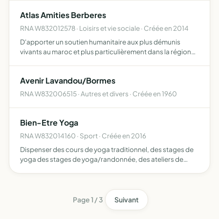
Atlas Amities Berberes
RNA W832012578 · Loisirs et vie sociale · Créée en 2014
D'apporter un soutien humanitaire aux plus démunis
vivants au maroc et plus particulièrement dans la région
du haut atlas de marrakech-Tensift-al houaz, ce soutien
se manifeste par des aides dans différents domaines,
Avenir Lavandou/Bormes
éduc…
RNA W832006515 · Autres et divers · Créée en 1960
Bien-Etre Yoga
RNA W832014160 · Sport · Créée en 2016
Dispenser des cours de yoga traditionnel, des stages de
yoga des stages de yoga/randonnée, des ateliers de
massage, des séances énergétique/reiki et les formations
associées, des séances de méditation, des conférences
et …
Page 1 / 3
Suivant