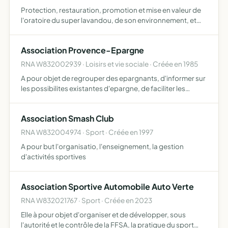
Protection, restauration, promotion et mise en valeur de
l'oratoire du super lavandou, de son environnement, et
plus généralement du quartier du super lavandou
Association Provence-Epargne
RNA W832002939 · Loisirs et vie sociale · Créée en 1985
A pour objet de regrouper des epargnants, d'informer sur
les possibilites existantes d'epargne, de faciliter les
demarches, de mener toutes actions necessaires pour
atteindre ces objectifs
Association Smash Club
RNA W832004974 · Sport · Créée en 1997
A pour but l'organisatio, l'enseignement, la gestion
d'activités sportives
Association Sportive Automobile Auto Verte
RNA W832021767 · Sport · Créée en 2023
Elle à pour objet d'organiser et de développer, sous
l'autorité et le contrôle de la FFSA, la pratique du sport