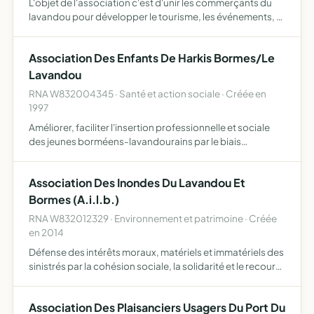
L'objet de l'association c'est d'unir les commerçants du
lavandou pour développer le tourisme, les événements, et
tous objets similaires, connexes ou complémentaires ou
susceptibles d'en favoriser la réalisation ou le dév…
Association Des Enfants De Harkis Bormes/Le
Lavandou
RNA W832004345 · Santé et action sociale · Créée en
1997
Améliorer, faciliter l'insertion professionnelle et sociale
des jeunes borméens-lavandourains par le biais
d'animations socioculturelles
Association Des Inondes Du Lavandou Et
Bormes (A.i.l.b.)
RNA W832012329 · Environnement et patrimoine · Créée
en 2014
Défense des intérêts moraux, matériels et immatériels des
sinistrés par la cohésion sociale, la solidarité et le recours
à tous les moyens légaux d'informer, de sensibiliser la
population sur l'intérêt de lutter contre le…
Association Des Plaisanciers Usagers Du Port Du