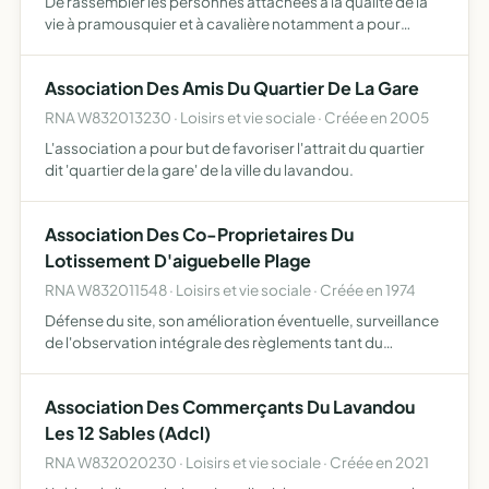
De rassembler les personnes attachées à la qualité de la
vie à pramousquier et à cavalière notamment a pour
vocation de s'opposer à toute urbanisation de nature à
porter atteinte aux sites de pramousquier et de cavalière
Association Des Amis Du Quartier De La Gare
…
RNA W832013230 · Loisirs et vie sociale · Créée en 2005
L'association a pour but de favoriser l'attrait du quartier
dit 'quartier de la gare' de la ville du lavandou.
Association Des Co-Proprietaires Du
Lotissement D'aiguebelle Plage
RNA W832011548 · Loisirs et vie sociale · Créée en 1974
Défense du site, son amélioration éventuelle, surveillance
de l'observation intégrale des règlements tant du
lotissement lui-même que des arrêtés préfectoraux ou
municipaux et d'urbanisme
Association Des Commerçants Du Lavandou
Les 12 Sables (Adcl)
RNA W832020230 · Loisirs et vie sociale · Créée en 2021