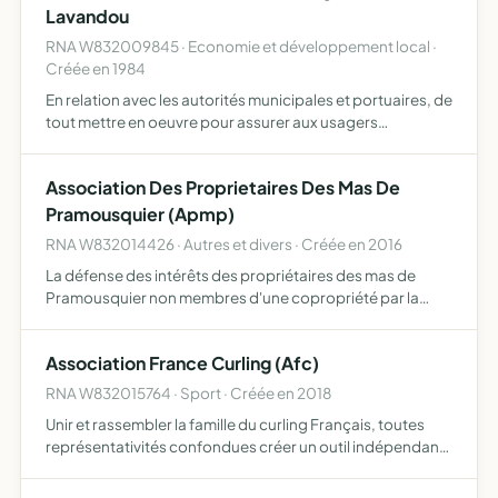
Lavandou
RNA W832009845 · Economie et développement local ·
Créée en 1984
En relation avec les autorités municipales et portuaires, de
tout mettre en oeuvre pour assurer aux usagers
plaisanciers, aussi bien sur un plan matériel et moral, le
meilleur cadre à l'épanouissement de leurs activités n…
Association Des Proprietaires Des Mas De
Pramousquier (Apmp)
RNA W832014426 · Autres et divers · Créée en 2016
La défense des intérêts des propriétaires des mas de
Pramousquier non membres d'une copropriété par la
mise en uvre de toutes mesures y compris judiciaires dans
cette perspective, l'association ainsi créée se donne pour
Association France Curling (Afc)
b…
RNA W832015764 · Sport · Créée en 2018
Unir et rassembler la famille du curling Français, toutes
représentativités confondues créer un outil indépendant
de représentativité, d'expression et de gestion pour le
curling français, sa promotion et son développement…