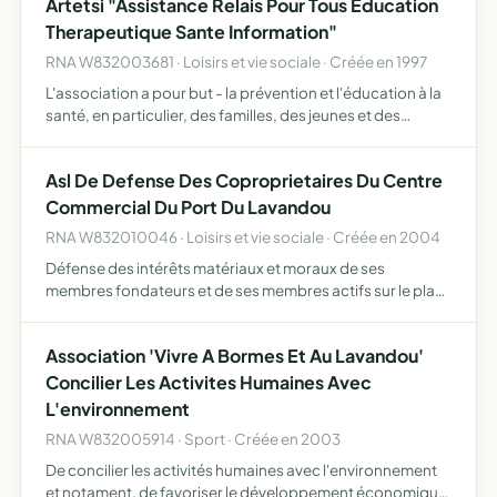
Artetsi "Assistance Relais Pour Tous Education
Therapeutique Sante Information"
RNA W832003681 · Loisirs et vie sociale · Créée en 1997
L'association a pour but - la prévention et l'éducation à la
santé, en particulier, des familles, des jeunes et des
personnes en situation de précarité ou de détresse, -
l'aide et le soutien à la parentalité, elle mettra …
Asl De Defense Des Coproprietaires Du Centre
Commercial Du Port Du Lavandou
RNA W832010046 · Loisirs et vie sociale · Créée en 2004
Défense des intérêts matériaux et moraux de ses
membres fondateurs et de ses membres actifs sur le plan
administratif et commercial, plus spécialement pour le
centre commercial du port du lavandou et éventuellement
Association 'Vivre A Bormes Et Au Lavandou'
en cas…
Concilier Les Activites Humaines Avec
L'environnement
RNA W832005914 · Sport · Créée en 2003
De concilier les activités humaines avec l'environnement
et notament, de favoriser le développement économique,