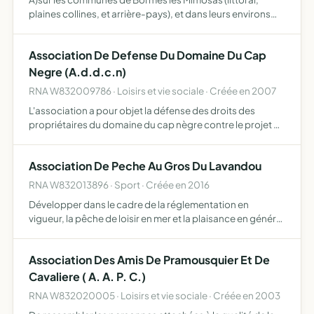
plaines collines, et arrière-pays), et dans leurs environs
A)protéger et préserver l'environnement au sens le plus
large du terme, et notamment a) le patrimoine et l'env…
Association De Defense Du Domaine Du Cap
Negre (A.d.d.c.n)
RNA W832009786 · Loisirs et vie sociale · Créée en 2007
L'association a pour objet la défense des droits des
propriétaires du domaine du cap nègre contre le projet de
création d'un réseau d'assainissement collectif, et plus
généralement, la défense des intérêts du domaine du c…
Association De Peche Au Gros Du Lavandou
RNA W832013896 · Sport · Créée en 2016
Développer dans le cadre de la réglementation en
vigueur, la pêche de loisir en mer et la plaisance en général
dans notre région, d'accueillir les plaisanciers et de
développer entre eux les liens de solidarité et d'amiti…
Association Des Amis De Pramousquier Et De
Cavaliere ( A. A. P. C.)
RNA W832020005 · Loisirs et vie sociale · Créée en 2003