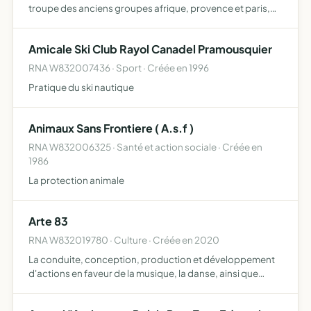
troupe des anciens groupes afrique, provence et paris,
les liens de camaraderie qui ont pris naissance au cours
de la campagne de france et de perpétrer le souven…
Amicale Ski Club Rayol Canadel Pramousquier
RNA W832007436 · Sport · Créée en 1996
Pratique du ski nautique
Animaux Sans Frontiere ( A.s.f )
RNA W832006325 · Santé et action sociale · Créée en
1986
La protection animale
Arte 83
RNA W832019780 · Culture · Créée en 2020
La conduite, conception, production et développement
d'actions en faveur de la musique, la danse, ainsi que
toute forme d'expression artistique et culturelle, et toutes
activités pouvant y être rattachées