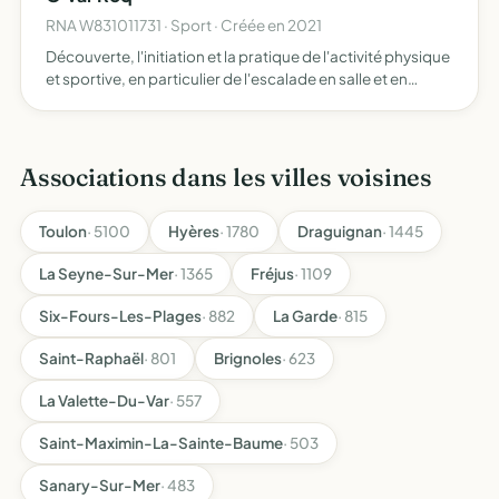
RNA W831011731 · Sport · Créée en 2021
Découverte, l'initiation et la pratique de l'activité physique
et sportive, en particulier de l'escalade en salle et en
extérieur et autres activités de pleine nature ouvertes au
plus grand nombre et à tous les publics
Associations dans les villes voisines
Toulon
· 5100
Hyères
· 1780
Draguignan
· 1445
La Seyne-Sur-Mer
· 1365
Fréjus
· 1109
Six-Fours-Les-Plages
· 882
La Garde
· 815
Saint-Raphaël
· 801
Brignoles
· 623
La Valette-Du-Var
· 557
Saint-Maximin-La-Sainte-Baume
· 503
Sanary-Sur-Mer
· 483