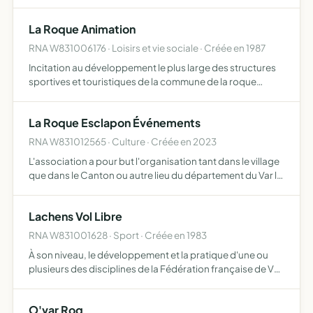
Montferrat, gestion technique et financière des parcours
amélioration des pâturages et parcours
La Roque Animation
perfectionnement …
RNA W831006176 · Loisirs et vie sociale · Créée en 1987
Incitation au développement le plus large des structures
sportives et touristiques de la commune de la roque
esclapon
La Roque Esclapon Événements
RNA W831012565 · Culture · Créée en 2023
L'association a pour but l'organisation tant dans le village
que dans le Canton ou autre lieu du département du Var la
fête de la Patate le 4éme dimanche de septembre ,
manifestations culturelles ou sportives
Lachens Vol Libre
RNA W831001628 · Sport · Créée en 1983
À son niveau, le développement et la pratique d'une ou
plusieurs des disciplines de la Fédération française de Vol
libre, conformément à l'article 1.1 des statuts de la
fédération
O'var Roq