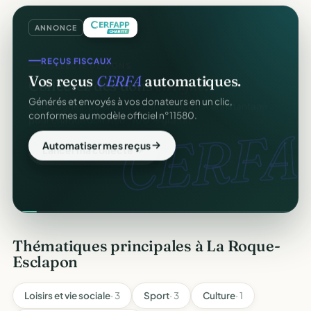
ANNONCE
REÇUS FISCAUX
Vos reçus
CERFA
automatiques.
Générés et envoyés à vos donateurs en un clic,
conformes au modèle officiel n°11580.
CERFA
Automatiser mes reçus
Thématiques principales à La Roque-
Esclapon
Loisirs et vie sociale
· 3
Sport
· 3
Culture
· 1