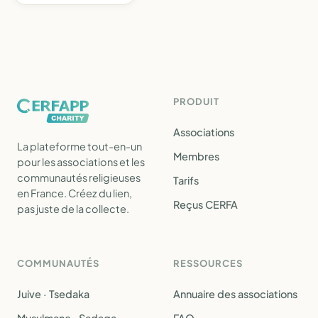
PRODUIT
Associations
La plateforme tout-en-un
Membres
pour les associations et les
communautés religieuses
Tarifs
en France. Créez du lien,
Reçus CERFA
pas juste de la collecte.
COMMUNAUTÉS
RESSOURCES
Juive · Tsedaka
Annuaire des associations