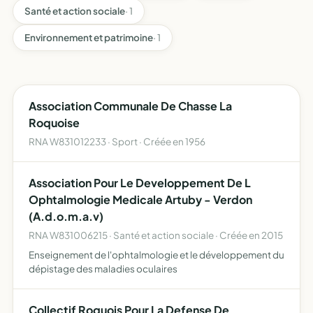
Santé et action sociale
· 1
Environnement et patrimoine
· 1
Association Communale De Chasse La
Roquoise
RNA W831012233 · Sport · Créée en 1956
Association Pour Le Developpement De L
Ophtalmologie Medicale Artuby - Verdon
(A.d.o.m.a.v)
RNA W831006215 · Santé et action sociale · Créée en 2015
Enseignement de l'ophtalmologie et le développement du
dépistage des maladies oculaires
Collectif Roquois Pour La Defense De