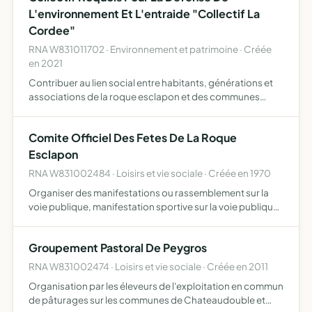
L'environnement Et L'entraide "Collectif La
Cordee"
RNA W831011702 · Environnement et patrimoine · Créée
en 2021
Contribuer au lien social entre habitants, générations et
associations de la roque esclapon et des communes
environnantes participer avec les habitants désireux de
créer et de mettre en place de nouvelles modalités de viv…
Comite Officiel Des Fetes De La Roque
Esclapon
RNA W831002484 · Loisirs et vie sociale · Créée en 1970
Organiser des manifestations ou rassemblement sur la
voie publique, manifestation sportive sur la voie publique,
diffusion de la musique lors d'une manifestation, tenir une
buvette ou un bar, loto,tombola ou loterie brade…
Groupement Pastoral De Peygros
RNA W831002474 · Loisirs et vie sociale · Créée en 2011
Organisation par les éleveurs de l'exploitation en commun
de pâturages sur les communes de Chateaudouble et