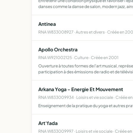
Entretenir une condition physique et favoriser l'é
danses comme la danse de salon, modern jazz, ains
Antinea
RNA W833008927 · Autres et divers · Créée en 20
Apollo Orchestra
RNA W921002125 · Culture · Créée en 2001
Ouverture à toutes formes de l'art musical, représ
participation à des émissions de radio et de télévis
Arkana Yoga - Energie Et Mouvement
RNA W833009934 · Loisirs et vie sociale · Créée e
Enseignement de la pratique du yoga et autres pra
Art'fada
RNA W833009997 · Loisirs et vie sociale · Créée e