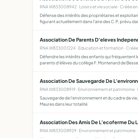
RNA W833008942 · Loisirs et vie sociale · Créée en
Défense des intérêts des propriétaires et exploita
figurant actuellement dans l'aire des C.P, prévu d
Association De Parents D'eleves Independ
RNA W833001224 · Education et formation · Créée
Défendre les intérêts des enfants qui fréquentent 
parents d'élèves du collège F. Montenard de Bess
Association De Sauvegarde De L'environn
RNA W833008919 · Environnement et patrimoine ·
Sauvegarde de l'environnement et du cadre de vie, 
Maures dans leur totalité
Association Des Amis De L'ecoferme Du 
RNA W833008929 · Environnement et patrimoine ·