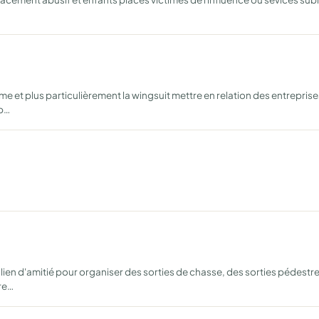
e et plus particulièrement la wingsuit mettre en relation des entreprise
mp…
ien d'amitié pour organiser des sorties de chasse, des sorties pédestre
re…