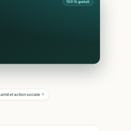
100 % gratuit
anté et action sociale
· 9