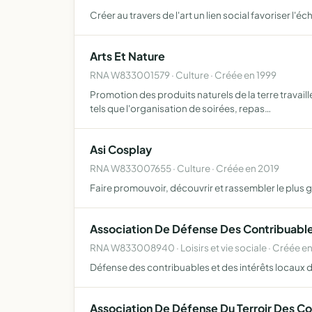
Créer au travers de l'art un lien social favoriser l'éc
Arts Et Nature
RNA W833001579 · Culture · Créée en 1999
Promotion des produits naturels de la terre travaillé
tels que l'organisation de soirées, repas…
Asi Cosplay
RNA W833007655 · Culture · Créée en 2019
Faire promouvoir, découvrir et rassembler le plus 
Association De Défense Des Contribuable
RNA W833008940 · Loisirs et vie sociale · Créée e
Défense des contribuables et des intérêts locaux 
Association De Défense Du Terroir Des C