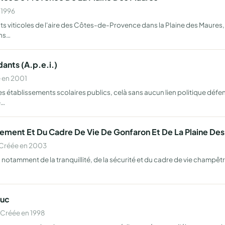
 1996
nts viticoles de l'aire des Côtes-de-Provence dans la Plaine des Maure
ans…
ants (A.p.e.i.)
 en 2001
les établissements scolaires publics, celà sans aucun lien politique dé
e…
ement Et Du Cadre De Vie De Gonfaron Et De La Plaine De
 Créée en 2003
notamment de la tranquillité, de la sécurité et du cadre de vie champêtr
Luc
 Créée en 1998