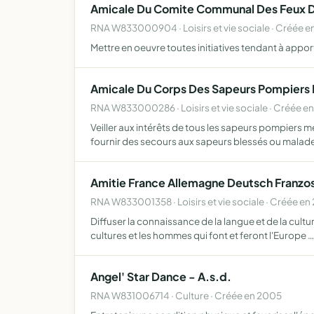
Amicale Du Comite Communal Des Feux De
RNA W833000904 · Loisirs et vie sociale · Créée e
Mettre en oeuvre toutes initiatives tendant à ap
Amicale Du Corps Des Sapeurs Pompiers
RNA W833000286 · Loisirs et vie sociale · Créée en
Veiller aux intérêts de tous les sapeurs pompiers 
fournir des secours aux sapeurs blessés ou malad
Amitie France Allemagne Deutsch Franzosi
RNA W833001358 · Loisirs et vie sociale · Créée e
Diffuser la connaissance de la langue et de la cult
cultures et les hommes qui font et feront l'Europe …
Angel' Star Dance - A.s.d.
RNA W831006714 · Culture · Créée en 2005