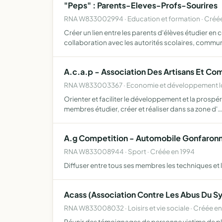
"Peps" : Parents-Eleves-Profs-Sourires
RNA W833002994 · Education et formation · Créé
Créer un lien entre les parents d'élèves étudier e
collaboration avec les autorités scolaires, commun
A.c.a.p - Association Des Artisans Et C
RNA W833003367 · Economie et développement loc
Orienter et faciliter le développement et la prospé
membres étudier, créer et réaliser dans sa zone d'…
A.g Competition - Automobile Gonfaron
RNA W833008944 · Sport · Créée en 1994
Diffuser entre tous ses membres les techniques e
Acass (Association Contre Les Abus Du Sy
RNA W833008032 · Loisirs et vie sociale · Créée e
Réunir des témoignages de personne victime de plac