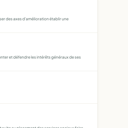
er des axes d'amélioration établir une
enter et défendre les intérêts généraux de ses
 suite au placement des services sociaux faire