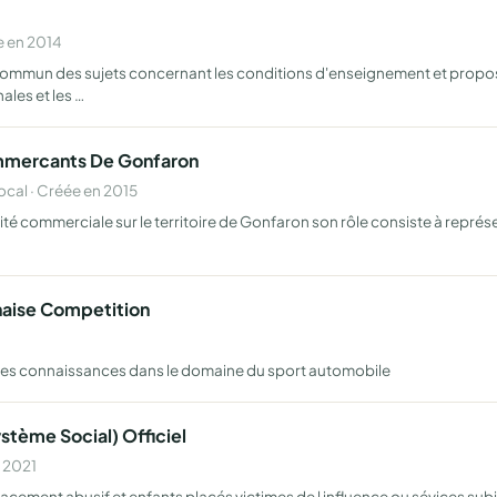
e en 2014
n commun des sujets concernant les conditions d'enseignement et propos
ales et les …
ommercants De Gonfaron
al · Créée en 2015
rité commerciale sur le territoire de Gonfaron son rôle consiste à représ
naise Competition
t les connaissances dans le domaine du sport automobile
stème Social) Officiel
n 2021
ement abusif et enfants placés victimes de l influence ou sévices subit