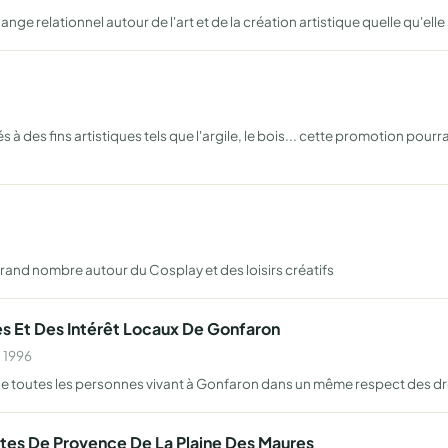
hange relationnel autour de l'art et de la création artistique quelle qu'elle 
s à des fins artistiques tels que l'argile, le bois... cette promotion pour
grand nombre autour du Cosplay et des loisirs créatifs
s Et Des Intérêt Locaux De Gonfaron
n 1996
de toutes les personnes vivant à Gonfaron dans un même respect des dro
otes De Provence De La Plaine Des Maures