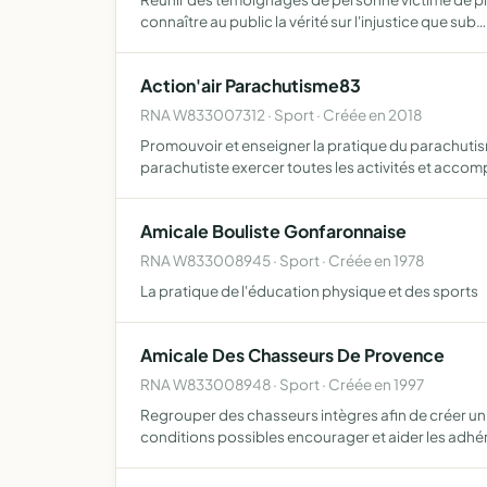
connaître au public la vérité sur l'injustice que sub…
Action'air Parachutisme83
RNA W833007312 · Sport · Créée en 2018
Promouvoir et enseigner la pratique du parachutism
parachutiste exercer toutes les activités et acco
Amicale Bouliste Gonfaronnaise
RNA W833008945 · Sport · Créée en 1978
La pratique de l'éducation physique et des sports
Amicale Des Chasseurs De Provence
RNA W833008948 · Sport · Créée en 1997
Regrouper des chasseurs intègres afin de créer un l
conditions possibles encourager et aider les adhé