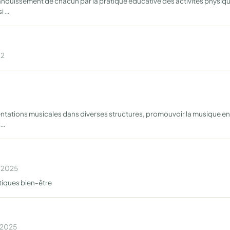
panouissement de chacun par la pratique éducative des activités physiqu
i …
02
entations musicales dans diverses structures, promouvoir la musique en g
i…
n 2025
tiques bien-être
n 2025