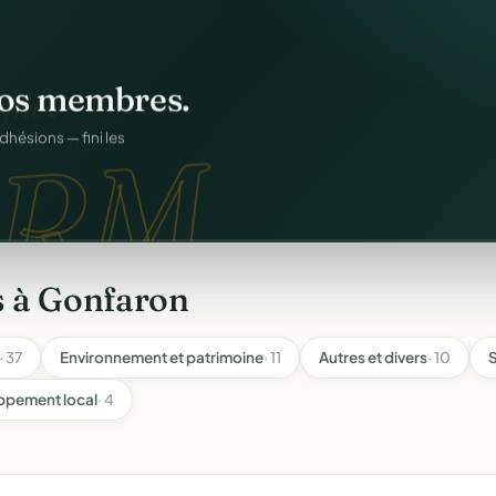
os membres.
RM.
dhésions — fini les
s à Gonfaron
· 37
Environnement et patrimoine
· 11
Autres et divers
· 10
S
ppement local
· 4