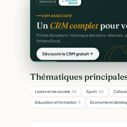
ANNONCE
CRM ASSOCIATIF
Un
CRM complet
pour v
C
Fiches donateurs, historique des dons, relances, a
fichiers Excel.
Découvrir le CRM gratuit
Thématiques principale
Loisirs et vie sociale
· 54
Sport
· 40
Culture
Education et formation
· 5
Economie et dévelo