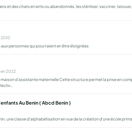
ns et des chats errants ou abandonnés, les stériliser, vacciner, tatouer, 
n 2010
es aux personnes qui pourraient en être éloignées
e en 2022
e maison d'assistante maternelle Cette structure permet la prise en com
llectiv…
enfants Au Benin ( Abcd Benin )
4
in, une classe d'alphabétisation en vue de la création d'une école prima