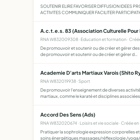
SOUTENIR ELIRE FAVORISER DIFFUSION IDEES 
ACTIVITES COMMUNIQUER FACILITER PARTICIPA
A.c.t.e.s. 83 (Association Culturelle Po
RNA W832009308 · Education et formation · Créé
De promouvoir et soutenir ou de créer et gérer des
de promouvoir et soutenir ou de créer et gérer d…
Academie D'arts Martiaux Varois (Shito R
RNA W832019938 · Sport
De promouvoir l'enseignement de diverses activités
martiaux, comme le karaté et disciplines associées
Accord Des Sens (Ads)
RNA W832020674 · Loisirs et vie sociale · Créée e
Pratiquer la sophrologie expression corporelles 
soins énergétiques massages/réflexologie /yoga