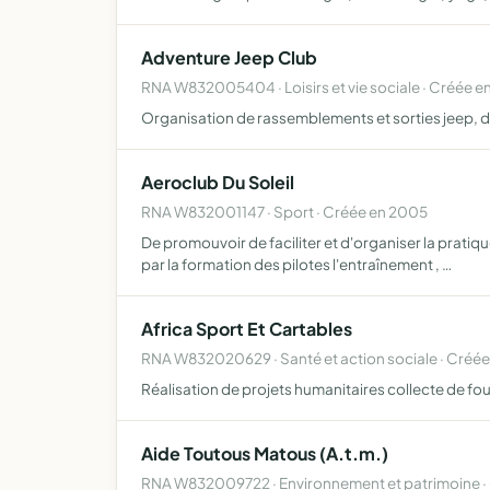
Adventure Jeep Club
RNA W832005404 · Loisirs et vie sociale · Créée 
Organisation de rassemblements et sorties jeep, 
Aeroclub Du Soleil
RNA W832001147 · Sport · Créée en 2005
De promouvoir de faciliter et d'organiser la pratiq
par la formation des pilotes l'entraînement , …
Africa Sport Et Cartables
RNA W832020629 · Santé et action sociale · Créé
Réalisation de projets humanitaires collecte de fou
Aide Toutous Matous (A.t.m.)
RNA W832009722 · Environnement et patrimoine ·