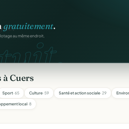
igne
.
ons.
ntané pour chaque
 à Cuers
Sport
· 65
Culture
· 59
Santé et action sociale
· 29
Enviro
oppement local
· 8