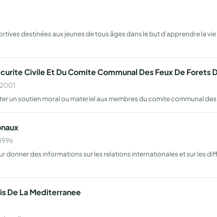
ortives destinées aux jeunes de tous âges dans le but d'apprendre la vie e
rite Civile Et Du Comite Communal Des Feux De Forets De
n 2001
orter un soutien moral ou materiel aux membres du comite communal des 
onaux
 1996
our donner des informations sur les relations internationales et sur les d
is De La Mediterranee