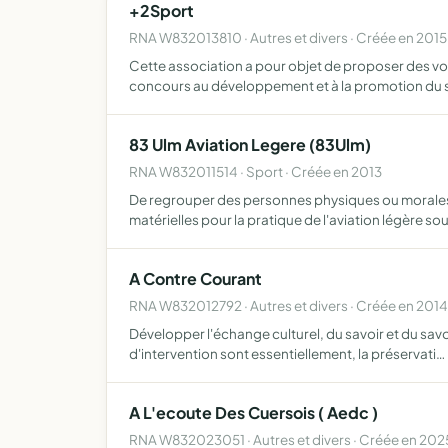
+2Sport
RNA W832013810 · Autres et divers · Créée en 2015
Cette association a pour objet de proposer des vo
concours au développement et à la promotion du s
83 Ulm Aviation Legere (83Ulm)
RNA W832011514 · Sport · Créée en 2013
De regrouper des personnes physiques ou morales
matérielles pour la pratique de l'aviation légère so
A Contre Courant
RNA W832012792 · Autres et divers · Créée en 2014
Développer l'échange culturel, du savoir et du savo
d'intervention sont essentiellement, la préservati…
A L'ecoute Des Cuersois ( Aedc )
RNA W832023051 · Autres et divers · Créée en 202