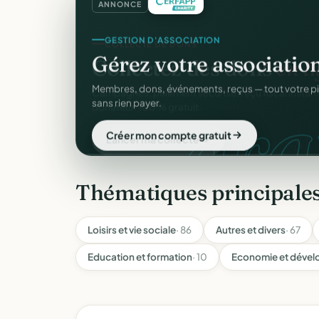
ANNONCE
COLLECTE DE DONS
Collectez des dons
en l
d
Campagnes, paiement sécurisé, reçu fiscal insta
donateur. 100 % gratuit.
Lancer ma collecte
Thématiques principales
Loisirs et vie sociale
· 86
Autres et divers
· 67
Education et formation
· 10
Economie et dével