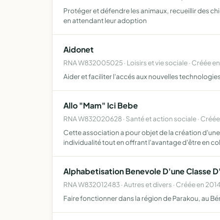
Protéger et défendre les animaux, recueillir des chie
en attendant leur adoption
Aidonet
RNA W832005025 · Loisirs et vie sociale · Créée e
Aider et faciliter l'accés aux nouvelles technologi
Allo "Mam" Ici Bebe
RNA W832020628 · Santé et action sociale · Créé
Cette association a pour objet de la création d'un
individualité tout en offrant l'avantage d'être en co
Alphabetisation Benevole D'une Classe D'
RNA W832012483 · Autres et divers · Créée en 201
Faire fonctionner dans la région de Parakou, au Bén