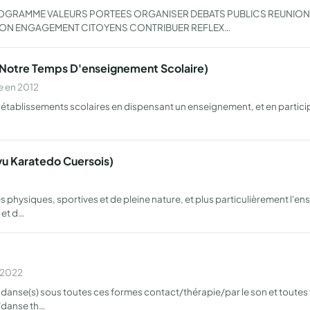
PROGRAMME VALEURS PORTEES ORGANISER DEBATS PUBLICS REUNIO
TION ENGAGEMENT CITOYENS CONTRIBUER REFLEX…
ur Notre Temps D'enseignement Scolaire)
e en 2012
 établissements scolaires en dispensant un enseignement, et en participa
yu Karatedo Cuersois)
 physiques, sportives et de pleine nature, et plus particulièrement l'
 et d…
n 2022
et danse(s) sous toutes ces formes contact/thérapie/par le son et tou
/danse th…