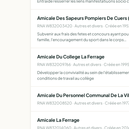
Entraide resserrer les liens manifestatiuons socio c
Amicale Des Sapeurs Pompiers De Cuers ( 
RNA W832003420 · Autres et divers · Créée en 195
Subvenir aux frais des fetes et concours ayant pour
famille, l'encouragement du sport dans le corps…
Amicale Du College La Ferrage
RNA W832009766 · Autres et divers · Créée en 199
Développer la convivialité au sein de l'établisseme
conditions de travail au collège
Amicale Du Personnel Communal De La Vil
RNA W832008520 · Autres et divers · Créée en 197
Amicale La Ferrage
RNA W832014060 · Autres et divers · Créée en 201