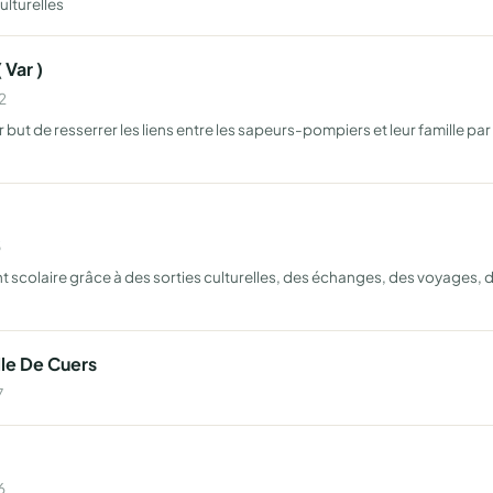
ulturelles
Var )
2
 but de resserrer les liens entre les sapeurs-pompiers et leur famille 
5
nt scolaire grâce à des sorties culturelles, des échanges, des voyages, d
le De Cuers
7
6