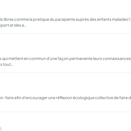
ls libres comme la pratique du parapente auprès des enfants malades l'
port et des a…
 qui mettent en commun d'une façon permanente leurs connaissances, l
us tout…
ir-faire afin d'encourager une réflexion écologique collective de faire d
5