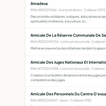
Amadeus
RNA W832011266 · Autres et divers · Créée en 2013
Des activités solidaires, ludiques, éducatives et sp
spiritualité chrétienne, à la culture, à l…
Amicale De La Réserve Communale De Secu
RNA W832009726 · Loisirs et vie sociale · Créée e
Mettre en oeuvre toutes initiatives tendant à app
Amicale Des Juges Nationaux Et Internati
RNA W732001088 · Loisirs et vie sociale · Créée en
Creation d un bulletin de liaisons entre les juges p
competence des juges
Amicale Des Personnels Du Centre D'essa
RNA W832005617 · Sport · Créée en 1985