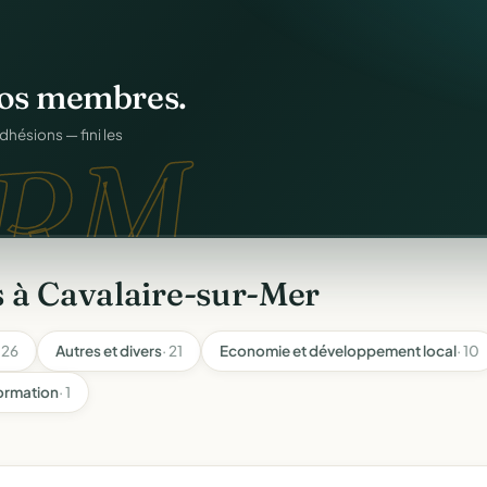
ation
offert
.
web.
prêts en cinq minutes.
 à Cavalaire-sur-Mer
· 26
Autres et divers
· 21
Economie et développement local
· 10
formation
· 1