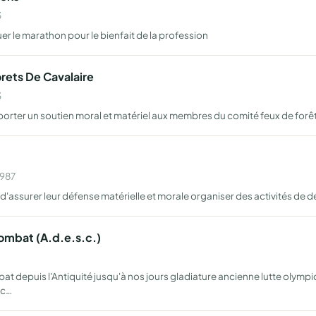
3
r le marathon pour le bienfait de la profession
ets De Cavalaire
3
pporter un soutien moral et matériel aux membres du comité feux de forêt
1987
 d'assurer leur défense matérielle et morale organiser des activités de d
mbat (A.d.e.s.c.)
at depuis l'Antiquité jusqu'à nos jours gladiature ancienne lutte olym
 c…