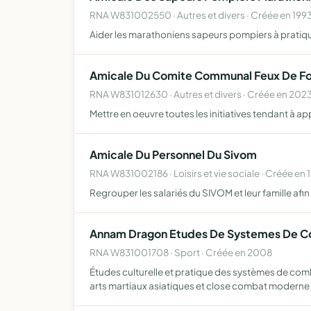
RNA W831002550 · Autres et divers · Créée en 199
Aider les marathoniens sapeurs pompiers à pratique
Amicale Du Comite Communal Feux De For
RNA W831012630 · Autres et divers · Créée en 202
Mettre en oeuvre toutes les initiatives tendant à a
Amicale Du Personnel Du Sivom
RNA W831002186 · Loisirs et vie sociale · Créée en 
Regrouper les salariés du SIVOM et leur famille afin
Annam Dragon Etudes De Systemes De Co
RNA W831001708 · Sport · Créée en 2008
Études culturelle et pratique des systèmes de comb
arts martiaux asiatiques et close combat moderne