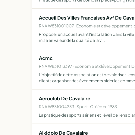
Accueil Des Villes Francaises Avf De Cava
RNA W831001007 · Economie et développement loc
Proposer un accueil avant l'installation dans la ville 
mise en valeur de la qualité de la vi…
Acmc
RNA W831013397 · Economie et développement loc
L'objectif de cette association est de valoriser l
clients organiser des évènements aider les comm
Aeroclub De Cavalaire
RNA W831004233 · Sport · Créée en 1983
La pratique des sports aériens et l'éveil de liens d
Aikidojo De Cavalaire