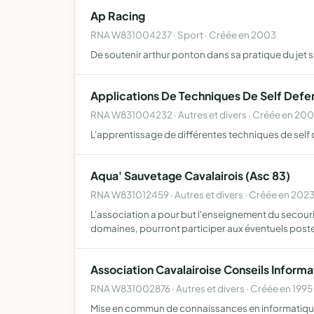
Ap Racing
RNA W831004237 · Sport · Créée en 2003
De soutenir arthur ponton dans sa pratique du jet s
Applications De Techniques De Self Defe
RNA W831004232 · Autres et divers · Créée en 200
L'apprentissage de différentes techniques de self 
Aqua' Sauvetage Cavalairois (Asc 83)
RNA W831012459 · Autres et divers · Créée en 202
L'association a pour but l'enseignement du secouri
domaines, pourront participer aux éventuels post
Association Cavalairoise Conseils Informa
RNA W831002876 · Autres et divers · Créée en 1995
Mise en commun de connaissances en informatique ,