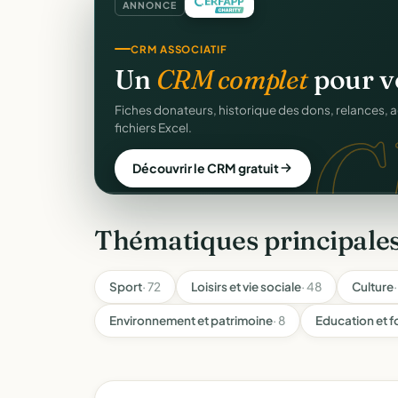
ANNONCE
SITE WEB
Votre site web d'associ
Une page publique élégante et un site de collecte, 
Sans webmaster.
Créer mon site gratuit
Thématiques principales
Sport
· 72
Loisirs et vie sociale
· 48
Culture
Environnement et patrimoine
· 8
Education et 