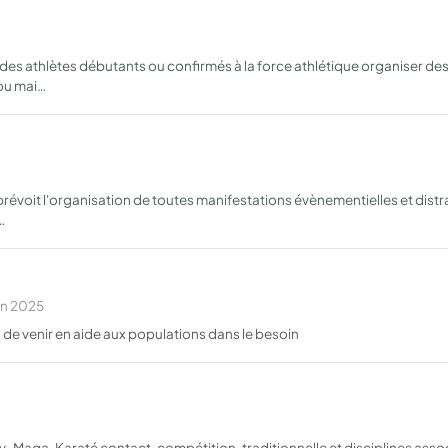
es athlètes débutants ou confirmés à la force athlétique organiser des
 ou mai…
n prévoit l'organisation de toutes manifestations évènementielles et di
…
en 2025
n de venir en aide aux populations dans le besoin
Maga, Karaté contact, compétition, traditionnelle et disciplines asso