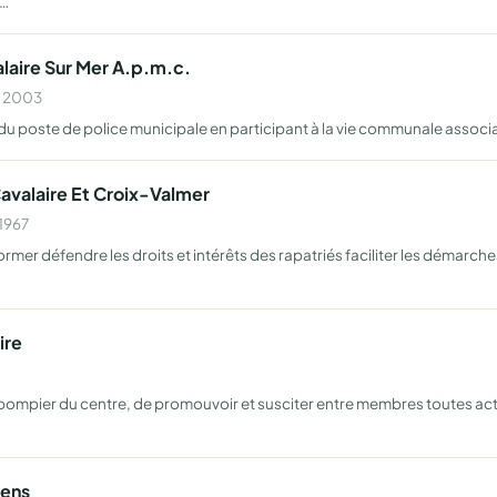
e…
laire Sur Mer A.p.m.c.
n 2003
du poste de police municipale en participant à la vie communale associat
avalaire Et Croix-Valmer
 1967
nformer défendre les droits et intérêts des rapatriés faciliter les démarc
ire
ompier du centre, de promouvoir et susciter entre membres toutes activi
iens