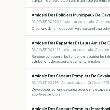
sympathie envers la Corse afin de resserrer entre 
Amicale Des Policiers Municipaux De Cava
RNA W831000904 · Loisirs et vie sociale · Créée e
Créer une dynamique sportive et culturelle au sein 
Amicale Des Rapatries Et Leurs Amis De C
RNA W831006495 · Loisirs et vie sociale · Créée en
Renouer et resserrer les liens entre rapatriés les i
attributions de secours, logements, emplois
Amicale Des Sapeurs Pompiers De Cavala
RNA W831002391 · Autres et divers · Créée en 1973
Développer les liens de camaraderie entre sapeur p
sportives de loisirs
Amicale Des Sapeurs Pompiers Marathon