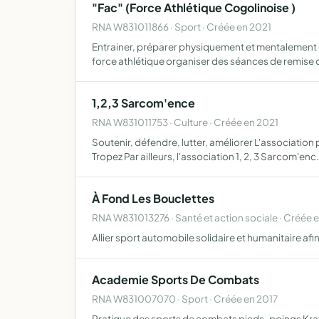
"Fac" (Force Athlétique Cogolinoise )
RNA W831011866 · Sport · Créée en 2021
Entrainer, préparer physiquement et mentalement d
force athlétique organiser des séances de remise
1,2,3 Sarcom'ence
RNA W831011753 · Culture · Créée en 2021
Soutenir, défendre, lutter, améliorer L'associatio
Tropez Par ailleurs, l'association 1, 2, 3 Sarcom'enc
À Fond Les Bouclettes
RNA W831013276 · Santé et action sociale · Créée 
Allier sport automobile solidaire et humanitaire afi
Academie Sports De Combats
RNA W831007070 · Sport · Créée en 2017
Pratique des sports de combats pieds-poings Krav-