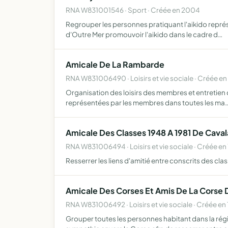
RNA W831001546 · Sport · Créée en 2004
Regrouper les personnes pratiquant l'aikido représe
d'Outre Mer promouvoir l'aikido dans le cadre d…
Amicale De La Rambarde
RNA W831006490 · Loisirs et vie sociale · Créée e
Organisation des loisirs des membres et entretien de
représentées par les membres dans toutes les ma
Amicale Des Classes 1948 A 1981 De Caval
RNA W831006494 · Loisirs et vie sociale · Créée en
Resserrer les liens d'amitié entre conscrits des class
Amicale Des Corses Et Amis De La Corse 
RNA W831006492 · Loisirs et vie sociale · Créée en
Grouper toutes les personnes habitant dans la rég