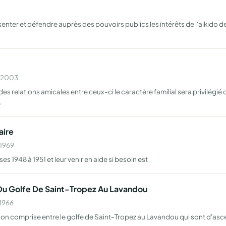
nter et défendre auprès des pouvoirs publics les intérêts de l'aikido de 
n 2003
s relations amicales entre ceux-ci le caractère familial sera privilégié d
…
aire
 1969
es 1948 à 1951 et leur venir en aide si besoin est
Du Golfe De Saint-Tropez Au Lavandou
 1966
ion comprise entre le golfe de Saint-Tropez au Lavandou qui sont d'asc