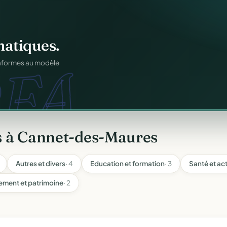
igne
.
ons.
ntané pour chaque
s à Cannet-des-Maures
Autres et divers
· 4
Education et formation
· 3
Santé et ac
ement et patrimoine
· 2