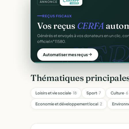
ANNONCE
COLLECTE DE DONS
Collectez des dons
en l
d
Campagnes, paiement sécurisé, reçu fiscal insta
donateur. 100 % gratuit.
Lancer ma collecte
Thématiques principale
Loisirs et vie sociale
· 18
Sport
· 7
Culture
· 6
Economie et développement local
· 2
Environn