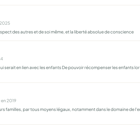
n 2025
espect des autres et de soi même, et la liberté absolue de conscience
24
i serait en lien avec les enfants De pouvoir récompenser les enfants lorsq
 en 2019
eurs familles, par tous moyens légaux, notamment dans le domaine de l'en