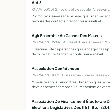
Act 3
RNA W103001121 · Loisirs et vie sociale · Créée en
Promouvoir le message de l'évangile organiser et pa
favoriser les contacts inter confessionnels et…
Agir Ensemble Au Cannet Des Maures
RNA W833009846 · Autres et divers · Créée en 20
Créer une liste de personnes qui s'engagent à se pr
de toute nature, tendant à contribuer au dével…
Association Confidences
RNA W833008135 · Loisirs et vie sociale · Créée en
Mise en relations, rencontres philosophiques, éch
développement personnel Toutes actions de vente
Association De Financement Électorale D
Elections Legislatives Des 11 Et 18 Juin 201