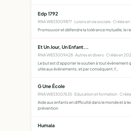
Edp 1792
RNA W833009877 · Loisirs et vie sociale · Créée e
Promouvoir et défendre la tolérance mutuelle, le r
Et Un Jour, Un Enfant...
RNA W833009428 · Autres et divers · Créée en 20
Le but est d'apporter le soutien à tout évènement qu
utile aux évènements, et par conséquent, f…
G Une École
RNA W833007635 · Education et formation · Créée
Aide aux enfants en difficulté dans le monde et à l
prévention
Humaia