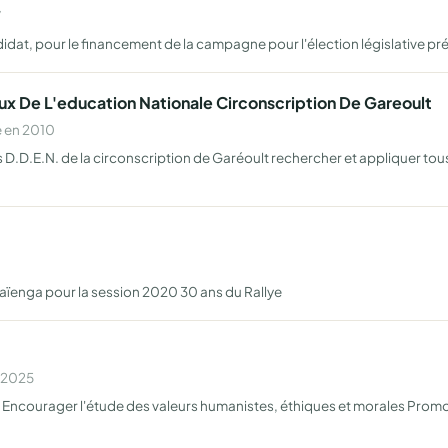
7
t, pour le financement de la campagne pour l'élection législative prévue
 De L'education Nationale Circonscription De Gareoult
e en 2010
 les D.D.E.N. de la circonscription de Garéoult rechercher et appliquer t
Maïenga pour la session 2020 30 ans du Rallye
n 2025
, Encourager l'étude des valeurs humanistes, éthiques et morales Promouvo