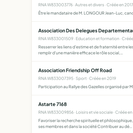
RNA W833003776 · Autres et divers · Créée en 201
Être le mandataire de M. LONGOUR Jean-Luc, candida
Association Des Delegues Departementaux
RNA W833001509 · Education et formation · Créé
Resserrer les liens d'estime et de fraternité entre
remplir d'une manière efficace le rôle social,…
Association Friendship Off Road
RNA W833007395 · Sport · Créée en 2019
Participation au Rallye des Gazelles organisé par 
Astarte 7168
RNA W833009856 · Loisirs et vie sociale · Créée e
Favoriser la recherche spirituelle et philosophique
ses membres et dans la société Contribuer au dé…