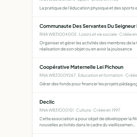
La pratique de l'éducation physique et des sports et
Communaute Des Servantes Du Seigneur E
RNA W831004005 · Loisirs et vie sociale · Créée e
Organiser et gérer les activités des membres de la
réalisation de son objet ou en avoir la jouissance
Coopérative Maternelle Lei Pichoun
RNA W833009267 · Education et formation · Créé
Gérer des fonds pour financer les projets pédagogi
Declic
RNA W831000151 · Culture · Créée en 1997
Cette association a pour objet de développer la fili
nouvelles activités dans le cadre du vieillissemen…