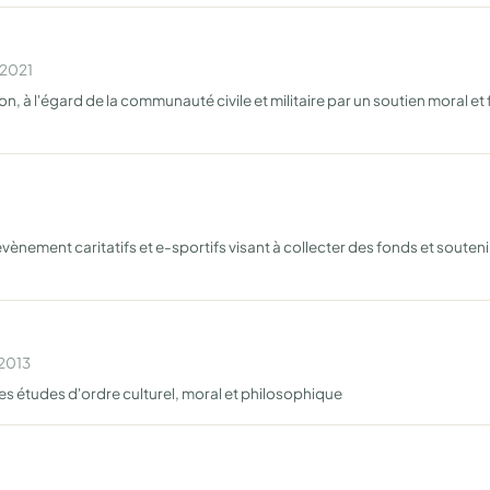
 2021
n, à l'égard de la communauté civile et militaire par un soutien moral et
'évènement caritatifs et e-sportifs visant à collecter des fonds et soute
 2013
 les études d'ordre culturel, moral et philosophique