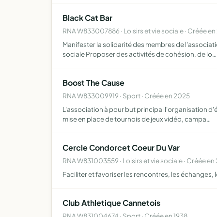
Black Cat Bar
RNA W833007886 · Loisirs et vie sociale · Créée en
Manifester la solidarité des membres de l'associatio
sociale Proposer des activités de cohésion, de lo…
Boost The Cause
RNA W833009919 · Sport · Créée en 2025
L'association à pour but principal l'organisation d
mise en place de tournois de jeux vidéo, campa…
Cercle Condorcet Coeur Du Var
RNA W831003559 · Loisirs et vie sociale · Créée en
Faciliter et favoriser les rencontres, les échanges,
Club Athletique Cannetois
RNA W831004674 · Sport · Créée en 1938