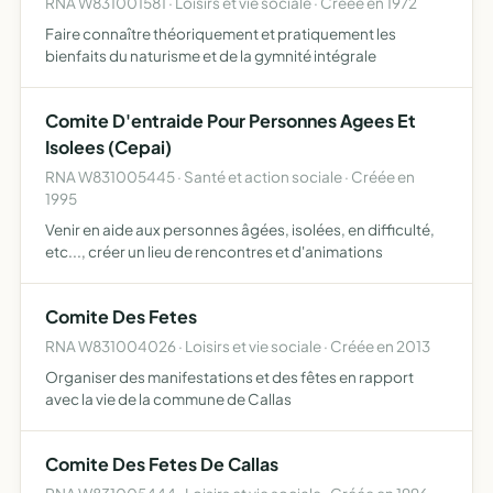
RNA W831001581 · Loisirs et vie sociale · Créée en 1972
Faire connaître théoriquement et pratiquement les
bienfaits du naturisme et de la gymnité intégrale
Comite D'entraide Pour Personnes Agees Et
Isolees (Cepai)
RNA W831005445 · Santé et action sociale · Créée en
1995
Venir en aide aux personnes âgées, isolées, en difficulté,
etc..., créer un lieu de rencontres et d'animations
Comite Des Fetes
RNA W831004026 · Loisirs et vie sociale · Créée en 2013
Organiser des manifestations et des fêtes en rapport
avec la vie de la commune de Callas
Comite Des Fetes De Callas