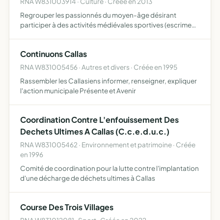
RNA W831003914 · Culture · Créée en 2013
Regrouper les passionnés du moyen-âge désirant
participer à des activités médiévales sportives (escrime
médiévales, tir à l'arc, etc) culturelles et artistiques
(participation à des regroupements médiévaux,
Continuons Callas
historiques, c…
RNA W831005456 · Autres et divers · Créée en 1995
Rassembler les Callasiens informer, renseigner, expliquer
l'action municipale Présente et Avenir
Coordination Contre L'enfouissement Des
Dechets Ultimes A Callas (C.c.e.d.u.c.)
RNA W831005462 · Environnement et patrimoine · Créée
en 1996
Comité de coordination pour la lutte contre l'implantation
d'une décharge de déchets ultimes à Callas
Course Des Trois Villages