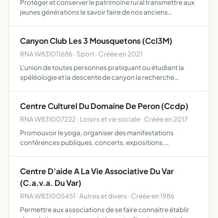
Protéger et conserver le patrimoine rural transmettre aux
jeunes générations le savoir faire de nos anciens
dynamiser et favoriser les échanges touristiques de
Callas en Provence
Canyon Club Les 3 Mousquetons (Ccl3M)
RNA W831011686 · Sport · Créée en 2021
L'union de toutes personnes pratiquant ou étudiant la
spéléologie et la descente de canyon la recherche
scientifique, la promotion et l'enseignement de la
spéléologie et de la descente de canyon, la protection du
Centre Culturel Du Domaine De Peron (Ccdp)
monde so…
RNA W831007222 · Loisirs et vie sociale · Créée en 2017
Promouvoir le yoga, organiser des manifestations
conférences publiques, concerts, expositions,
promouvoir le patrimoine culturel etc, et tous objets
similaires, connexes ou complémentaires ou susceptibles
Centre D'aide A La Vie Associative Du Var
d'en favoriser l…
(C.a.v.a. Du Var)
RNA W831005451 · Autres et divers · Créée en 1986
Permettre aux associations de se faire connaitre établir