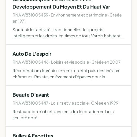
Developpement Du Moyen Et Du Haut Var
RNA W831005439 · Environnement et patrimoine · Créée
en 1971
Soutenir les activités traditionnelles, les projets
intelligents et les droits légitimes de tous Varois habitant
les zones du moyen Var et du Haut Var
Auto De L'espoir
RNA W831005446 · Loisirs et vie sociale · Créée en 2007
Récupération de véhicule remis en état puis destiné aux
chômeurs, Rmiste, enlèvement d'épaves pour la
destruction, récupération de divers pièces d'occasion
Beaute D'avant
RNA W831005447 · Loisirs et vie sociale · Créée en 1999
Restauration d'objets anciens de décoration en bois
sculpté doré
Bulles A Facettes