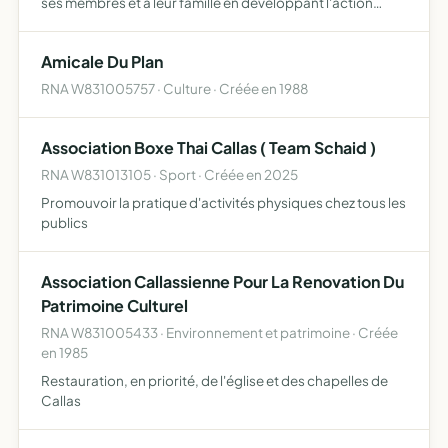
ses membres et à leur famille en développant l'action
sociale dans un esprit de solidarité encourager et
favoriser toute action dans tout domaine permettant de
Amicale Du Plan
faire…
RNA W831005757 · Culture · Créée en 1988
Association Boxe Thai Callas ( Team Schaid )
RNA W831013105 · Sport · Créée en 2025
Promouvoir la pratique d'activités physiques chez tous les
publics
Association Callassienne Pour La Renovation Du
Patrimoine Culturel
RNA W831005433 · Environnement et patrimoine · Créée
en 1985
Restauration, en priorité, de l'église et des chapelles de
Callas