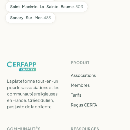
Saint-Maximin-La-Sainte-Baume
· 503
Sanary-Sur-Mer
· 483
PRODUIT
Associations
La plateforme tout-en-un
Membres
pour les associations et les
communautés religieuses
Tarifs
en France. Créez du lien,
Reçus CERFA
pas juste de la collecte.
COMMUNAUTÉS
RESSOURCES