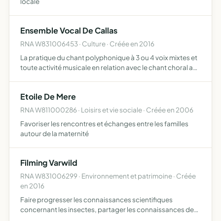
locale
Ensemble Vocal De Callas
RNA W831006453 · Culture · Créée en 2016
La pratique du chant polyphonique à 3 ou 4 voix mixtes et
toute activité musicale en relation avec le chant choral afin
de promouvoir la culture musicale
Etoile De Mere
RNA W811000286 · Loisirs et vie sociale · Créée en 2006
Favoriser les rencontres et échanges entre les familles
autour de la maternité
Filming Varwild
RNA W831006299 · Environnement et patrimoine · Créée
en 2016
Faire progresser les connaissances scientifiques
concernant les insectes, partager les connaissances des
insectes avec les spécialistes et les scientifiques,