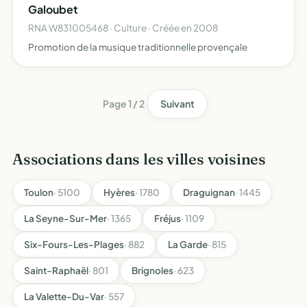
Galoubet
RNA W831005468 · Culture · Créée en 2008
Promotion de la musique traditionnelle provençale
Page 1 / 2
Suivant
Associations dans les villes voisines
Toulon
· 5100
Hyères
· 1780
Draguignan
· 1445
La Seyne-Sur-Mer
· 1365
Fréjus
· 1109
Six-Fours-Les-Plages
· 882
La Garde
· 815
Saint-Raphaël
· 801
Brignoles
· 623
La Valette-Du-Var
· 557