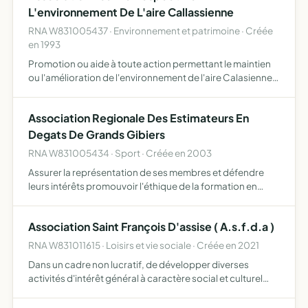
L'environnement De L'aire Callassienne
RNA W831005437 · Environnement et patrimoine · Créée
en 1993
Promotion ou aide à toute action permettant le maintien
ou l'amélioration de l'environnement de l'aire Calasienne,
soit la commune de Callas proprement dite et les
communes limitrophes, en prenant en compte la
Association Regionale Des Estimateurs En
protection …
Degats De Grands Gibiers
RNA W831005434 · Sport · Créée en 2003
Assurer la représentation de ses membres et défendre
leurs intérêts promouvoir l'éthique de la formation en
générant un esprit de corps tout en développant la
cohésion établir un réseau d'information et d'échange
Association Saint François D'assise ( A.s.f.d.a )
afin d'h…
RNA W831011615 · Loisirs et vie sociale · Créée en 2021
Dans un cadre non lucratif, de développer diverses
activités d'intérêt général à caractère social et culturel
L'association développera ses activités à partir du siège
social de l'Associatio sans le cadre de son projet, l…