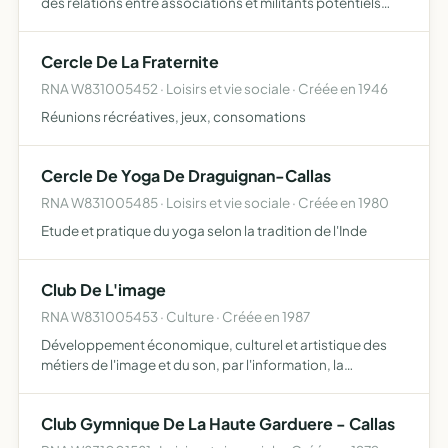
des relations entre associations et militants potentiels
offrir des moyens matériels, techniques et en personnel
spécialisé pour le fonctionnement des associations …
Cercle De La Fraternite
RNA W831005452 · Loisirs et vie sociale · Créée en 1946
Réunions récréatives, jeux, consomations
Cercle De Yoga De Draguignan-Callas
RNA W831005485 · Loisirs et vie sociale · Créée en 1980
Etude et pratique du yoga selon la tradition de l'Inde
Club De L'image
RNA W831005453 · Culture · Créée en 1987
Développement économique, culturel et artistique des
métiers de l'image et du son, par l'information, la
formation et la promotion des personnes intéressées par
le cinéma, la vidéo, la télévision
Club Gymnique De La Haute Garduere - Callas