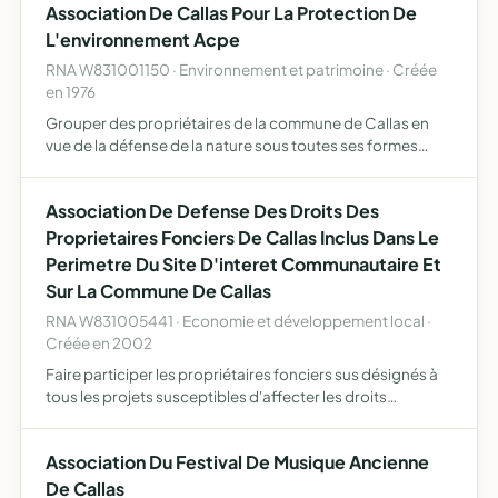
Association De Callas Pour La Protection De
L'environnement Acpe
RNA W831001150 · Environnement et patrimoine · Créée
en 1976
Grouper des propriétaires de la commune de Callas en
vue de la défense de la nature sous toutes ses formes
protection des sites et de l'environnement, préservation
des cours d'eau et des nappes phréatiques lutte contre
Association De Defense Des Droits Des
la…
Proprietaires Fonciers De Callas Inclus Dans Le
Perimetre Du Site D'interet Communautaire Et
Sur La Commune De Callas
RNA W831005441 · Economie et développement local ·
Créée en 2002
Faire participer les propriétaires fonciers sus désignés à
tous les projets susceptibles d'affecter les droits
désidérata relatif à leurs propriétés
Association Du Festival De Musique Ancienne
De Callas