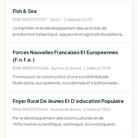
sensibiliser le grand public et les scolaires à la découverte
Fish & Sea
d…
RNA W831013307 · Sport · Créée en 2025
Le maintien et le développement des activités de
production halieutique, aquacole et agricole durables la
fourniture de services répondant aux besoins
professionnels des adhérents la mutualisation des
Forces Nouvelles Francaises Et Europeennes
achats, équipements …
(F.n.f.e.)
RNA W831005466 · Autres et divers · Créée en 1974
Promouvoir la construction d'une société libérale,
fédéraliste, européenne, occidentale et traditionnelle,
dans le respect absolu des libertés fondamentales
Foyer Rural De Jeunes Et D'education Populaire
RNA W831005467 · Autres et divers · Créée en 1965
Par le développement des loisirs culturels et de
l'information scientifique, technique, économique et
sociale, contribuer à la formation intellectuelle et sociale
de ses membres