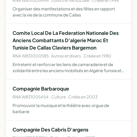
RNA W831005444 · Loisirs et vie sociale · Créée en 1996
Organiser des manifestations et des fêtes en rapport
avec la vie de la commune de Callas
Comite Local De La Federation Nationale Des
Anciens Combattants D'algerie Maroc Et
Tunisie De Callas Claviers Bargemon
RNA W831000585 · Autres et divers · Créée en 1980
Entretenir et renforcer les liens de camaraderie et de
solidarité entre les anciens mobilisés en Algérie Tunisie et
Maroc leur permettre par une action concertée d'assurer
la sauvegarde de leurs droits matériels et moraux…
Compagnie Barbaroque
RNA W831005454 · Culture · Créée en 2003
Promouvoir la musique et le théâtre avec orgue de
barbarie
Compagnie Des Cabris D'argens