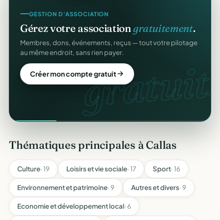
GESTION D'ASSOCIATION
Gérez votre association
gratuitement
.
Membres, dons, événements, reçus — tout votre pilotage
au même endroit, sans rien payer.
gratuit.
Créer mon compte gratuit
Thématiques principales à Callas
Culture
· 19
Loisirs et vie sociale
· 17
Sport
· 16
Environnement et patrimoine
· 9
Autres et divers
· 9
Economie et développement local
· 6