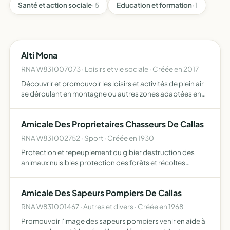
Santé et action sociale
· 5
Education et formation
· 1
Alti Mona
RNA W831007073 · Loisirs et vie sociale · Créée en 2017
Découvrir et promouvoir les loisirs et activités de plein air
se déroulant en montagne ou autres zones adaptées en
organisant des événements sportifs ou festifs, ainsi que
des séjours pédagogiques, tout en menant des acti…
Amicale Des Proprietaires Chasseurs De Callas
RNA W831002752 · Sport · Créée en 1930
Protection et repeuplement du gibier destruction des
animaux nuisibles protection des forêts et récoltes
défense des intérêts cynégétiques repression du
braconnage
Amicale Des Sapeurs Pompiers De Callas
RNA W831001467 · Autres et divers · Créée en 1968
Promouvoir l'image des sapeurs pompiers venir en aide à