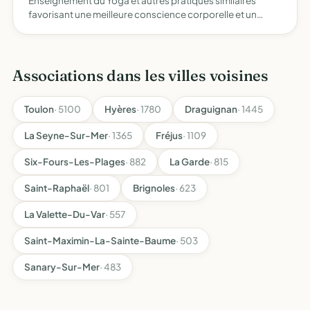
Enseignement du Yoga et autres pratiques similaires
favorisant une meilleure conscience corporelle et un
meilleur équilibre psychique des êtres par le biais
d'ateliers pédagogiques et créatifs
Associations dans les villes voisines
Toulon
· 5100
Hyères
· 1780
Draguignan
· 1445
La Seyne-Sur-Mer
· 1365
Fréjus
· 1109
Six-Fours-Les-Plages
· 882
La Garde
· 815
Saint-Raphaël
· 801
Brignoles
· 623
La Valette-Du-Var
· 557
Saint-Maximin-La-Sainte-Baume
· 503
Sanary-Sur-Mer
· 483