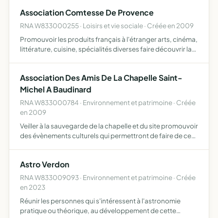
entre les adhérents Prévenir et informer des risques les
Association Comtesse De Provence
touriste…
RNA W833000255 · Loisirs et vie sociale · Créée en 2009
Promouvoir les produits français à l'étranger arts, cinéma,
littérature, cuisine, spécialités diverses faire découvrir la
région de Provence randonnées, films, découverte,
organisation de séjours courts culturels
Association Des Amis De La Chapelle Saint-
Michel A Baudinard
RNA W833000784 · Environnement et patrimoine · Créée
en 2009
Veiller à la sauvegarde de la chapelle et du site promouvoir
des évènements culturels qui permettront de faire de ce
site un lieu de rencontres et d'échanges ouvert à tous
ceux qui se reconnaissent dans la défense des tra…
Astro Verdon
RNA W833009093 · Environnement et patrimoine · Créée
en 2023
Réunir les personnes qui s'intéressent à l'astronomie
pratique ou théorique, au développement de cette