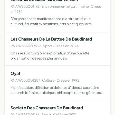
RNA W833001192 · Environnement et patrimoine · Créée
en 1982
D'organiser des manifestations d'ordre artistique,
culturel, éducatif expositions, arts plastiques, arts
graphiques, musique, littérature et langue française,
histoire, archéologie... elle sensibilise et veille à l'amélio…
Les Chasseurs De La Battue De Baudinard
RNA W833009537 · Sport · Créée en 2024
Chasse au gros gibier exploitation d'une buvette
organisation de repas pluriannuels
Oyat
RNA W833001287 · Culture · Créée en 1992
Manifestation, diffusion et défense d'idées à caractère
culturel (littéraire, artistique, philosophique) et gérer toute
structure adéquate
Societe Des Chasseurs De Baudinard
RNA W833001166 · Sport · Créée en 1930