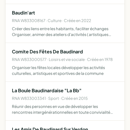
science et de toutes celles liées à l'astronomie présenter,
promouvoir, vulgariser et développer les connaissances
Baudin'art
et …
RNA W833008167 · Culture · Créée en 2022
Créer des liens entre les habitants, faciliter échanges
Organiser, animer des ateliers d'activités ( artistiques
culturelles sportives éducatives et autres ) , promouvoir
tous types d'événements, exercer des activités éco…
Comite Des Fêtes De Baudinard
RNA W833000577 · Loisirs et vie sociale · Créée en 1978
Organiser les fêtes locales développer les activités
culturelles, artistiques et sportives de la commune
La Boule Baudinardaise "La Bb"
RNA W833003341 · Sport · Créée en 2015
Réunir des personnes en vue de développer les
rencontres intergénérationnelles en toute convivialité
autour de tournois amicaux non officiels du jeu de
pétanque
Les Amis De Baudinard Sur Verdon