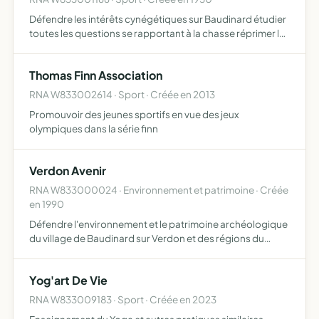
Défendre les intérêts cynégétiques sur Baudinard étudier
toutes les questions se rapportant à la chasse réprimer le
braconnage assurer la défense et la conservation des
animaux et oiseaux utiles à l'agriculture et empéche…
Thomas Finn Association
RNA W833002614 · Sport · Créée en 2013
Promouvoir des jeunes sportifs en vue des jeux
olympiques dans la série finn
Verdon Avenir
RNA W833000024 · Environnement et patrimoine · Créée
en 1990
Défendre l'environnement et le patrimoine archéologique
du village de Baudinard sur Verdon et des régions du
Verdon promouvoir toutes actions de développement
dans les domaines économiques, sociaux et culturels en
Yog'art De Vie
s'assur…
RNA W833009183 · Sport · Créée en 2023