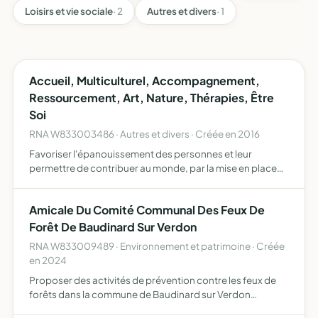
Loisirs et vie sociale
· 2
Autres et divers
· 1
Accueil, Multiculturel, Accompagnement,
Ressourcement, Art, Nature, Thérapies, Être
Soi
RNA W833003486 · Autres et divers · Créée en 2016
Favoriser l'épanouissement des personnes et leur
permettre de contribuer au monde, par la mise en place
d'activités de bien-être, de pleine nature, culturelles,
artistiques, thérapeutiques, de séjour et de formation
Amicale Du Comité Communal Des Feux De
gérer…
Forêt De Baudinard Sur Verdon
RNA W833009489 · Environnement et patrimoine · Créée
en 2024
Proposer des activités de prévention contre les feux de
forêts dans la commune de Baudinard sur Verdon
Regrouper, animer et partager des moments conviviaux