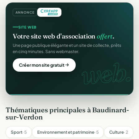
ANNONCE
REÇUS FISCAUX
SITE WEB
Vos reçus
CERFA
automatiques.
Votre site web d'association
offert
.
Générés et envoyés à vos donateurs en un clic,
Une page publique élégante et un site de collecte, prêts
conformes au modèle officiel n°11580.
en cinq minutes. Sans webmaster.
CERFA
web.
Automatiser mes reçus
Créer mon site gratuit
Thématiques principales à Baudinard-
sur-Verdon
Sport
· 5
Environnement et patrimoine
· 5
Culture
· 2