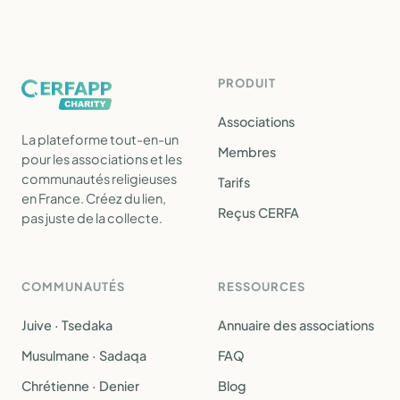
PRODUIT
Associations
La plateforme tout-en-un
Membres
pour les associations et les
communautés religieuses
Tarifs
en France. Créez du lien,
Reçus CERFA
pas juste de la collecte.
COMMUNAUTÉS
RESSOURCES
Juive · Tsedaka
Annuaire des associations
Musulmane · Sadaqa
FAQ
Chrétienne · Denier
Blog