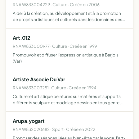
RNA W833004229 · Culture · Créée en 2006
Aider à la création, au développement et à la promotion
de projets artistiques et culturels dans les domaines des
arts contemporains et de la poésie, notamment par des
échanges internationaux d'artistes, des festivals, de…
Art.012
RNA W833000977 · Culture · Créée en 1999
Promouvoir et diffuser l'expression artistique à Barjols
(Var)
Artiste Associe Du Var
RNA W833003251 · Culture · Créée en 1994
Culturel et artistique peintures sur matières et supports
différents sculpure et modelage dessins en tous genre,
fusain sanguine tournois de jeux d'echec, carte.. choisir
des enfants à l'art qu'il choisissent ou des adult…
Arupa.yogart
RNA W832020682 · Sport · Créée en 2022
Proposer des séances liées au bien-être par le yoga, l'art-