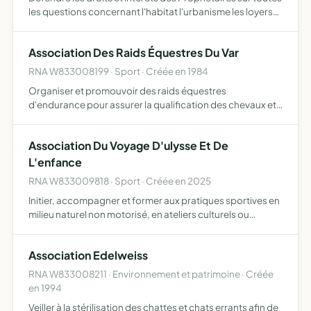
les questions concernant l'habitat l'urbanisme les loyers
les charges locatives et autres prestation la sécurité et la
tranquillité la santé publique améliorer …
Association Des Raids Équestres Du Var
RNA W833008199 · Sport · Créée en 1984
Organiser et promouvoir des raids équestres
d'endurance pour assurer la qualification des chevaux et
des cavaliers de la Provence Côte d'Azur
Association Du Voyage D'ulysse Et De
L'enfance
RNA W833009818 · Sport · Créée en 2025
Initier, accompagner et former aux pratiques sportives en
milieu naturel non motorisé, en ateliers culturels ou
artistiques, et ce en favorisant une dynamique de groupe,
de partage et d'entraide portées par les valeurs de…
Association Edelweiss
RNA W833008211 · Environnement et patrimoine · Créée
en 1994
Veiller à la stérilisation des chattes et chats errants afin de