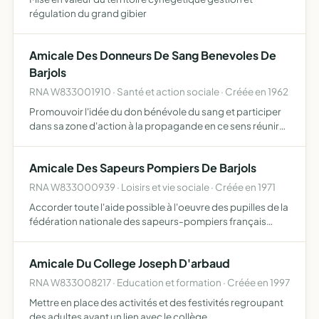
régulation du grand gibier
Amicale Des Donneurs De Sang Benevoles De
Barjols
RNA W833001910 · Santé et action sociale · Créée en 1962
Promouvoir l'idée du don bénévole du sang et participer
dans sa zone d'action à la propagande en ce sens réunir
des donneurs de sang bénévoles et mettre à la
disposition de l'autorité médicale un groupe d'urgence de
Amicale Des Sapeurs Pompiers De Barjols
volon…
RNA W833000939 · Loisirs et vie sociale · Créée en 1971
Accorder toute l'aide possible à l'oeuvre des pupilles de la
fédération nationale des sapeurs-pompiers français
aider à la réalisation de toutes les initiatives sociales
intéressant les sapeurs-pompiers faciliter la réali…
Amicale Du College Joseph D'arbaud
RNA W833008217 · Education et formation · Créée en 1997
Mettre en place des activités et des festivités regroupant
des adultes ayant un lien avec le collège