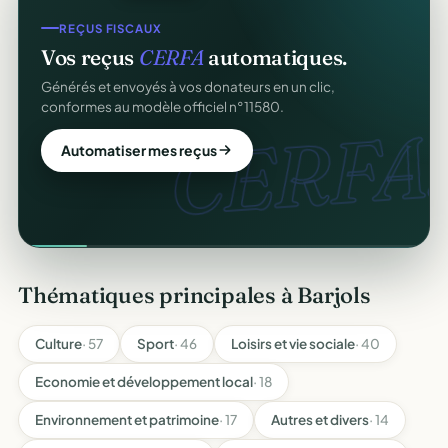
REÇUS FISCAUX
Vos reçus
CERFA
automatiques.
Générés et envoyés à vos donateurs en un clic,
conformes au modèle officiel n°11580.
CERFA.
Automatiser mes reçus
Thématiques principales à Barjols
Culture
· 57
Sport
· 46
Loisirs et vie sociale
· 40
Economie et développement local
· 18
Environnement et patrimoine
· 17
Autres et divers
· 14