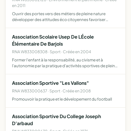
en 2011
Ouvrir des portes vers des métiers de pleine nature
développer des attitudes éco citoyennes favoriser
l'insertion par la formation et les chantiers d'insertion
administrer, gérer et animer des structures d'accueil
Association Scolaire Usep De LÉcole
partici…
Élémentaire De Barjols
RNA W833008308 · Sport · Créée en 2004
Former l'enfant à la responsabilité, au civisme et à
l'autonomie par la pratique d'activités sportives de plein
air et culturelles dans le cadre d'un fonctionnement
démocratique elle contribue ainsi à l'éducation globale …
Association Sportive "Les Vallons"
RNA W833000637 · Sport · Créée en 2008
Promouvoir la pratique et le dévelopement du football
Association Sportive Du College Joseph
D'arbaud