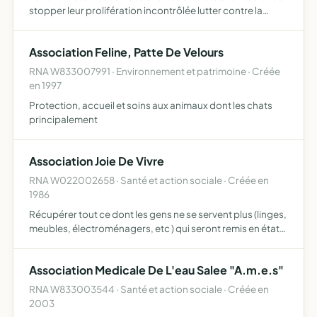
stopper leur prolifération incontrôlée lutter contre la
leucose féline porter secours aux chattes et chats
malades et enfin de les remettre dans leur milieu …
Association Feline, Patte De Velours
RNA W833007991 · Environnement et patrimoine · Créée
en 1997
Protection, accueil et soins aux animaux dont les chats
principalement
Association Joie De Vivre
RNA W022002658 · Santé et action sociale · Créée en
1986
Récupérer tout ce dont les gens ne se servent plus (linges,
meubles, électroménagers, etc ) qui seront remis en état
par les personnes aidées ou hébergées par l'association
une salle de ventes servira à revendre ces objet…
Association Medicale De L'eau Salee "A.m.e.s"
RNA W833003544 · Santé et action sociale · Créée en
2003