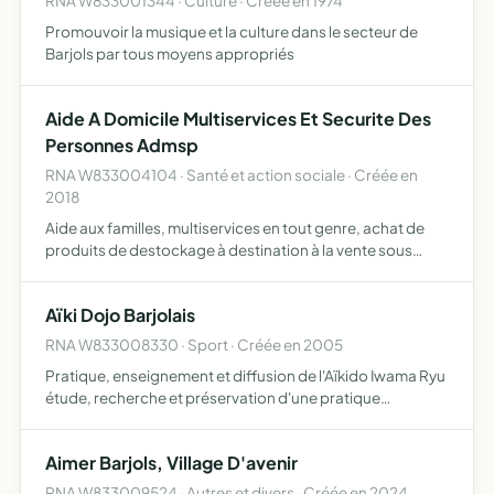
RNA W833001344 · Culture · Créée en 1974
Promouvoir la musique et la culture dans le secteur de
Barjols par tous moyens appropriés
Aide A Domicile Multiservices Et Securite Des
Personnes Admsp
RNA W833004104 · Santé et action sociale · Créée en
2018
Aide aux familles, multiservices en tout genre, achat de
produits de destockage à destination à la vente sous
forme d'épicerie solidaire, multiservices en nettoyage en
tout genre
Aïki Dojo Barjolais
RNA W833008330 · Sport · Créée en 2005
Pratique, enseignement et diffusion de l'Aïkido Iwama Ryu
étude, recherche et préservation d'une pratique
authentique et conforme à l'esprit du fondateur Maître
Morihei UESHIBA
Aimer Barjols, Village D'avenir
RNA W833009524 · Autres et divers · Créée en 2024