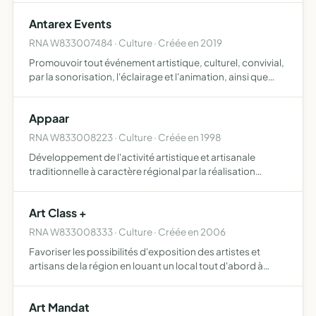
éveils et des initiations à l'informatique internet sou…
Antarex Events
RNA W833007484 · Culture · Créée en 2019
Promouvoir tout événement artistique, culturel, convivial,
par la sonorisation, l'éclairage et l'animation, ainsi que
d'apporter une assistance à la création de supports
photos et vidéos afin d'immortaliser ces événements…
Appaar
RNA W833008223 · Culture · Créée en 1998
Développement de l'activité artistique et artisanale
traditionnelle à caractère régional par la réalisation
d'évènements, d'expositions, d'éditions et autres moyens
de promotion
Art Class +
RNA W833008333 · Culture · Créée en 2006
Favoriser les possibilités d'exposition des artistes et
artisans de la région en louant un local tout d'abord à
BARJOLS et par la suite sur d'autres villages de la
Provence il sera donc autorisé d'y exposer peinture, scul…
Art Mandat