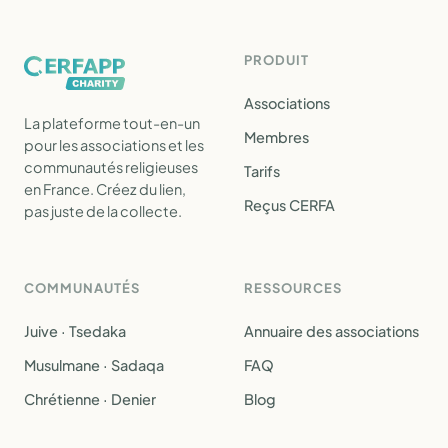
PRODUIT
Associations
La plateforme tout-en-un
Membres
pour les associations et les
communautés religieuses
Tarifs
en France. Créez du lien,
Reçus CERFA
pas juste de la collecte.
COMMUNAUTÉS
RESSOURCES
Juive · Tsedaka
Annuaire des associations
Musulmane · Sadaqa
FAQ
Chrétienne · Denier
Blog