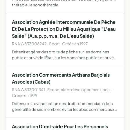
thérapie, la sonothérapie
Association Agréée Intercommunale De Pêche
Et De La Protection Du Milieu Aquatique "L'eau
Salée" (A.a.p.p.m.a. De L'eau Salée)
RNA W833008242 · Sport · Créée en 1997
Détenir et gérer des droits de pêche sur les domaines
public et privé de l État, sur les domaines publics et privés
de collectivités locales, sur les domaines publics et privés
de propriétaires, sur ses propres propriétés…
Association Commercants Artisans Barjolais
Associes (Cabas)
RNA W833001341 · Economie et développement local ·
Créée en 1979
Défense et revendication des droits commerciaux de la
généralité de ses membres éviter les abus commerciaux
être l'intermédiaire de tous ses intéressés auprès du
gouvernement, des corps élus, des administrations, des
Association D'entraide Pour Les Personnels
cham…