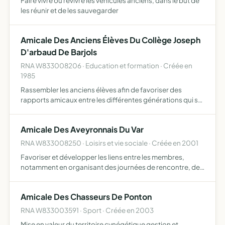
Faire vivre ou revivre les véhicules anciens, dans le but de
les réunir et de les sauvegarder
Amicale Des Anciens Élèves Du Collège Joseph
D'arbaud De Barjols
RNA W833008206 · Education et formation · Créée en
1985
Rassembler les anciens élèves afin de favoriser des
rapports amicaux entre les différentes générations qui se
sont succédées dans l'établissement secondaire
barjolais, de fournir une aide morale et matérielle
Amicale Des Aveyronnais Du Var
organiser de…
RNA W833008250 · Loisirs et vie sociale · Créée en 2001
Favoriser et développer les liens entre les membres,
notamment en organisant des journées de rencontre, des
repas, des festivités et d'une façon générale d'organiser
toutes manifestations tendant à renforcer les liens ami…
Amicale Des Chasseurs De Ponton
RNA W833003591 · Sport · Créée en 2003
Mise en valeur du territoire cynégétique gestion et