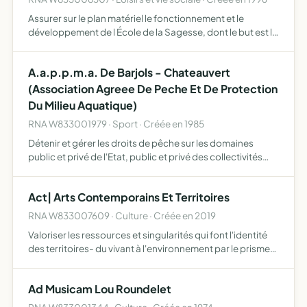
Assurer sur le plan matériel le fonctionnement et le
développement de l École de la Sagesse, dont le but est la
formation chrétienne des adultes et l'évangélisation
A.a.p.p.m.a. De Barjols - Chateauvert
(Association Agreee De Peche Et De Protection
Du Milieu Aquatique)
RNA W833001979 · Sport · Créée en 1985
Détenir et gérer les droits de pêche sur les domaines
public et privé de l'Etat, public et privé des collectivités
locales, domaines privés des propriétaires, sur ses
propres propriétés participer activement à la protecti…
Act| Arts Contemporains Et Territoires
RNA W833007609 · Culture · Créée en 2019
Valoriser les ressources et singularités qui font l'identité
des territoires- du vivant à l'environnement par le prisme
de la création contemporaine initier, soutenir ,
promouvoir, diffuser la production d uvres de toute …
Ad Musicam Lou Roundelet