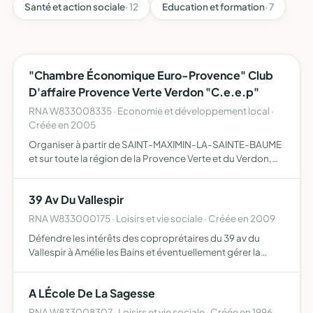
Santé et action sociale
· 12
Education et formation
· 7
"Chambre Économique Euro-Provence" Club
D'affaire Provence Verte Verdon "C.e.e.p"
RNA W833008335 · Economie et développement local ·
Créée en 2005
Organiser à partir de SAINT-MAXIMIN-LA-SAINTE-BAUME
et sur toute la région de la Provence Verte et du Verdon,
des rencontres, déjeuner-débats et cercles d'études sur
les opportunités économiques, commerciales,
39 Av Du Vallespir
technologiq…
RNA W833000175 · Loisirs et vie sociale · Créée en 2009
Défendre les intérêts des coproprétaires du 39 av du
Vallespir à Amélie les Bains et éventuellement gérer la
copropriété du 39 av du Vallespir en respectant
notamment les clauses du réglement de coproprété
A LÉcole De La Sagesse
enregistrés che…
RNA W833008307 · Loisirs et vie sociale · Créée en 1996