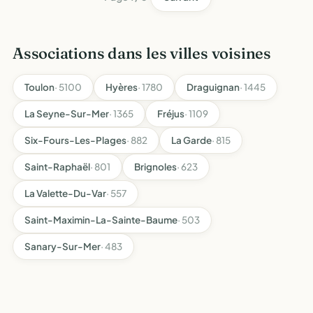
Associations dans les villes voisines
Toulon
· 5100
Hyères
· 1780
Draguignan
· 1445
La Seyne-Sur-Mer
· 1365
Fréjus
· 1109
Six-Fours-Les-Plages
· 882
La Garde
· 815
Saint-Raphaël
· 801
Brignoles
· 623
La Valette-Du-Var
· 557
Saint-Maximin-La-Sainte-Baume
· 503
Sanary-Sur-Mer
· 483