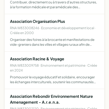
Contribuer, directement ou à travers d'autres structures,
à la formation médicale et paramédicale des
professionnels de santé adhérents ou sympathisants de
l'association organiser et/ou participer à toutes
Association Organisation Plus
manifestations …
RNA W833008246 · Economie et développement local ·
Créée en 2000
Organiser des foires à la brocante et manifestations de
vide-greniers dans les villes et villages ruraux afin de
promouvoir le commerce et l'artisanat local et rural du Var
Association Racine & Voyage
RNA W833009758 · Environnement et patrimoine · Créée
en 2024
Promouvoir le voyage éducatif et solidaire, encourager
les échanges interculturels, soutenir les communautés
locales et sensibiliser au développement durable
Association Rebondir Environnement Nature
Amenagement - A.r.e.n.a.
RNA W833002120 · Environnement et patrimoine · Créée