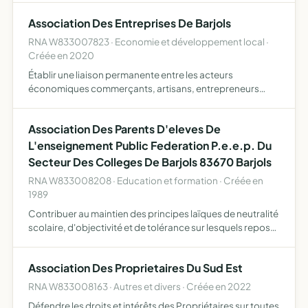
Association Des Entreprises De Barjols
RNA W833007823 · Economie et développement local ·
Créée en 2020
Établir une liaison permanente entre les acteurs
économiques commerçants, artisans, entrepreneurs
Favoriser les échanges d'idées Représenter l'ensemble
des commerçants, artisans et prestataires de service du
Association Des Parents D'eleves De
village de Ba…
L'enseignement Public Federation P.e.e.p. Du
Secteur Des Colleges De Barjols 83670 Barjols
RNA W833008208 · Education et formation · Créée en
1989
Contribuer au maintien des principes laïques de neutralité
scolaire, d'objectivité et de tolérance sur lesquels repose
l'enseignement public étudier tout ce qui concerne
l'intérêt des élèves au point de vue moral, intelle…
Association Des Proprietaires Du Sud Est
RNA W833008163 · Autres et divers · Créée en 2022
Défendre les droits et intérêts des Propriétaires sur toutes