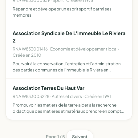
RNA W833000639 · Sport · Créée en 1976
Répandre et dévelopepr un esprit sportif parmi ses
membres
Association Syndicale De L'immeuble Le Riviera
2
RNA W833001416 · Economie et développement local ·
Créée en 2010
Pourvoir à la conservation, l'entretien et l'administration
des parties communes de l'immeuble le Riviéra en
répartissant les dépenses entre les membres de
l'association syndicale et en assurant le recouvrement et
Association Terres Du Haut Var
le paie…
RNA W833003228 · Autres et divers · Créée en 1991
Promouvoir les metiers de la terre aider à la recherche
didactique des matieres et matériaux prendre en compte
l'important problème de la formation dans cette
profession favoriser l'expansion culturelle et économique
perm…
Page 1 / 5
Suivant