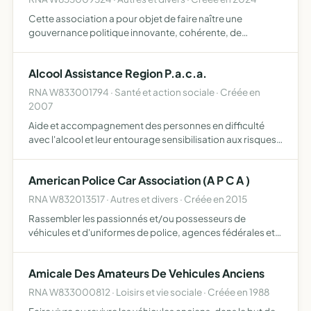
Cette association a pour objet de faire naître une
gouvernance politique innovante, cohérente, de
proximité, par la concertation, ouverte sur les citoyens.
Elle a pour vocation de promouvoir une nouvelle attitude
Alcool Assistance Region P.a.c.a.
politiqu…
RNA W833001794 · Santé et action sociale · Créée en
2007
Aide et accompagnement des personnes en difficulté
avec l'alcool et leur entourage sensibilisation aux risques
prévention
American Police Car Association (A P C A )
RNA W832013517 · Autres et divers · Créée en 2015
Rassembler les passionnés et/ou possesseurs de
véhicules et d'uniformes de police, agences fédérales et
d'état, comtés et municipalités, services d'urgences ou
militaires des états unis d'amérique il pourra s'agir de
Amicale Des Amateurs De Vehicules Anciens
véhi…
RNA W833000812 · Loisirs et vie sociale · Créée en 1988