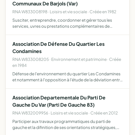
Communaux De Barjols (Var)
RNA W833008198 · Loisirs et vie sociale · Créée en 1982
Susciter, entreprendre, coordonner et gérer tous les
services, uvres ou prestations complémentaires de
caractère familial en faveurs des collectivités ou
établissements publics adhérents et de leurs salariés
Association De Défense Du Quartier Les
Condamines
RNA W833008205 · Environnement et patrimoine · Créée
en 1984
Défense de l'environnement du quartier Les Condamines
et notamment à l'opposition à l'étude de la déviation entre
la D50 et la D554
Association Departementale Du Parti De
Gauche Du Var (Parti De Gauche 83)
RNA W832009956 · Loisirs et vie sociale · Créée en 2012
Participer aux travaux programmatiques du parti de
gauche et la difinition de ses orientations stratégiques,
organiser les tâches militantes de ses adhérents