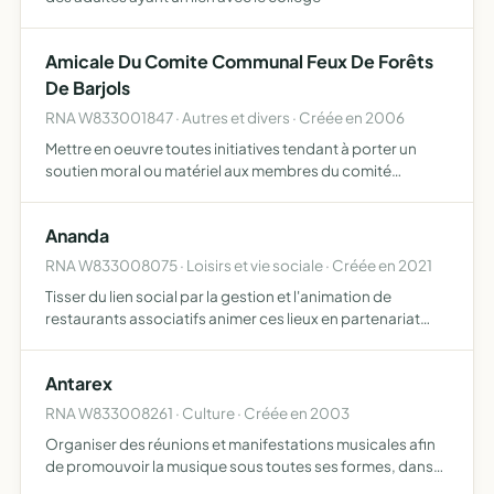
Amicale Du Comite Communal Feux De Forêts
De Barjols
RNA W833001847 · Autres et divers · Créée en 2006
Mettre en oeuvre toutes initiatives tendant à porter un
soutien moral ou matériel aux membres du comité
communal feux de forêts de Barjols
Ananda
RNA W833008075 · Loisirs et vie sociale · Créée en 2021
Tisser du lien social par la gestion et l'animation de
restaurants associatifs animer ces lieux en partenariat
avec les associations, les structures liées à la vie culturelle
favoriser ainsi les rencontres, les échanges e…
Antarex
RNA W833008261 · Culture · Créée en 2003
Organiser des réunions et manifestations musicales afin
de promouvoir la musique sous toutes ses formes, dans
les villes et villages ruraux en Provence organiser des