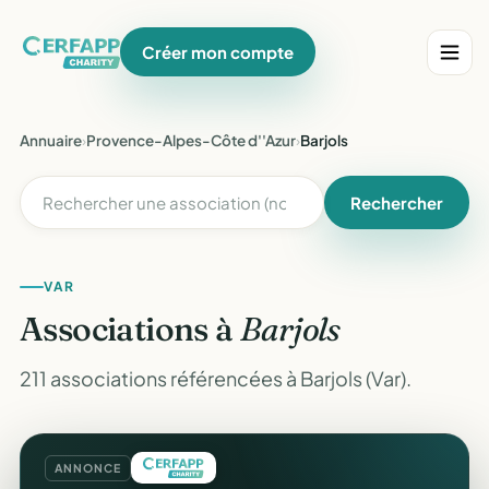
Créer mon compte
Annuaire
›
Provence-Alpes-Côte d''Azur
›
Barjols
Rechercher
VAR
Associations à
Barjols
211 associations référencées à Barjols (Var).
ANNONCE