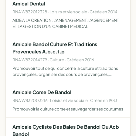
Amical Dental
l'environnement et de l'…
RNA W832012328 · Loisirs et vie sociale · Créée en 2014
AIDE A LA CREATION, L'AMENAGEMENT, L'AGENCEMENT
ET LA GESTION D'UN CABINET MEDICAL
Amicale Bandol Culture Et Traditions
Provencales A.b.c.t.p
RNA W832014279 · Culture · Créée en 2016
Promouvoir tout ce qui concerne la culture et traditions
provençales, organiser des cours de provençales,
renaissance et développement d'un groupe de danse
traditionnelle, festivités à caractère provençal repas et
Amicale Corse De Bandol
gastron…
RNA W832003216 · Loisirs et vie sociale · Créée en 1983
Promouvoir la culture corse et sauvegarder ses coutumes
Amicale Cycliste Des Baies De Bandol Ou Acb
Bandol