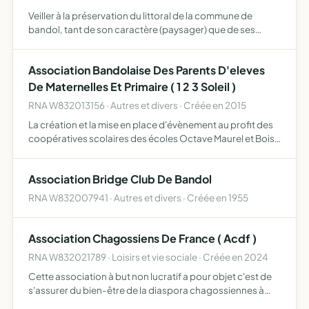
Veiller à la préservation du littoral de la commune de
bandol, tant de son caractère (paysager) que de ses
fonctionnalités (écosystémiques) gardienne d'un juste
équilibre entre développement raisonné et respect de
Association Bandolaise Des Parents D'eleves
l'envir…
De Maternelles Et Primaire ( 1 2 3 Soleil )
RNA W832013156 · Autres et divers · Créée en 2015
La création et la mise en place d'évènement au profit des
coopératives scolaires des écoles Octave Maurel et Bois
Maurin de Bandol 83150.
Association Bridge Club De Bandol
RNA W832007941 · Autres et divers · Créée en 1955
Association Chagossiens De France ( Acdf )
RNA W832021789 · Loisirs et vie sociale · Créée en 2024
Cette association à but non lucratif a pour objet c'est de
s'assurer du bien-être de la diaspora chagossiennes à
travers le monde