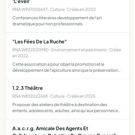
'L'eveil'
RNA W941006647 · Culture · Créée en 2002
Conferences litteraires developpement de l'art
dramatique pour non professionnels
"Les Fées De La Ruche"
RNA W832020980 · Environnement et patrimoine · Créée
en 2022
Cette association a pour objet la promotion et le
développement de l'apiculture ainsi que la préservation
de l'abeille en tant que sentinelle de l'environnement Les
actions de sensibilisation voire de formation pourront f…
1.2.3 Théâtre
RNA W832022668 · Culture · Créée en 2025
Proposer des ateliers de théâtre à destination des
enfants, adolescents, adultes, ainsi qu'aux personnes en
situation de handicap incluant la préparation, la
formation, la création, le montage et la réalisation de
A.a.c.r.g. Amicale Des Agents Et
travaux…