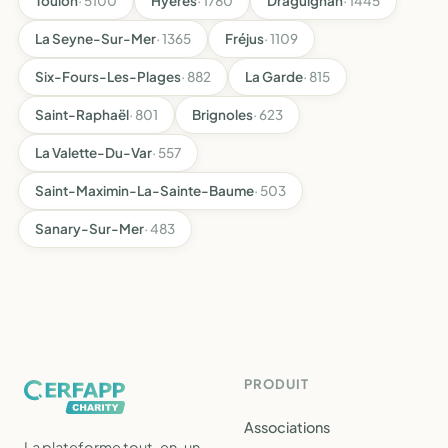
Toulon
· 5100
Hyères
· 1780
Draguignan
· 1445
La Seyne-Sur-Mer
· 1365
Fréjus
· 1109
Six-Fours-Les-Plages
· 882
La Garde
· 815
Saint-Raphaël
· 801
Brignoles
· 623
La Valette-Du-Var
· 557
Saint-Maximin-La-Sainte-Baume
· 503
Sanary-Sur-Mer
· 483
PRODUIT
Associations
La plateforme tout-en-un