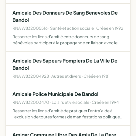
Amicale Des Donneurs De Sang Benevoles De
Bandol
RNA W832005516 · Santé et action sociale · Créée en 1992
Resserrer les liens d'amitié entre donneurs de sang
bénévoles participer à la propagande en liaison avec le
centre départemental de transfusion sanguine et les
structures fédérales de la f f d s b
Amicale Des Sapeurs Pompiers De La Ville De
Bandol
RNA W832004928 · Autres et divers · Créée en 1981
Amicale Police Municipale De Bandol
RNA W832003470 · Loisirs et vie sociale · Créée en 1994
Resserrer les liens d'amitié de pratiquer l'entra'aide à
l'exclusion de toutes formes de manifestations politiques
ou confessionnelles parmi le personnel de police
municipale
Amigar Commune Libre Des Amis De La Gare