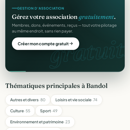
GESTION D'ASSOCIATION
Gérez votre association
gratuitement
.
Membres, dons, événements, reçus — tout votre pilotage
au même endroit, sans rien payer.
gratuit.
Créer mon compte gratuit
Thématiques principales à Bandol
Autres et divers
· 80
Loisirs et vie sociale
· 74
Culture
· 55
Sport
· 49
Environnement et patrimoine
· 23