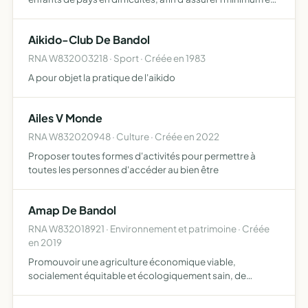
matière santé, de soins, d'hygiene, de nutrition et
d'éducation, elle mettra tout en oeuvre pour realise…
Aikido-Club De Bandol
RNA W832003218 · Sport · Créée en 1983
A pour objet la pratique de l'aikido
Ailes V Monde
RNA W832020948 · Culture · Créée en 2022
Proposer toutes formes d'activités pour permettre à
toutes les personnes d'accéder au bien être
Amap De Bandol
RNA W832018921 · Environnement et patrimoine · Créée
en 2019
Promouvoir une agriculture économique viable,
socialement équitable et écologiquement sain, de
soutenir les paysans de proximité désirant s'engager
dans une agriculture respectueuse des hommes, de