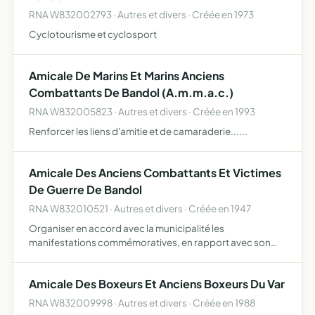
RNA W832002793 · Autres et divers · Créée en 1973
Cyclotourisme et cyclosport
Amicale De Marins Et Marins Anciens
Combattants De Bandol (A.m.m.a.c.)
RNA W832005823 · Autres et divers · Créée en 1993
Renforcer les liens d'amitie et de camaraderie......
Amicale Des Anciens Combattants Et Victimes
De Guerre De Bandol
RNA W832010521 · Autres et divers · Créée en 1947
Organiser en accord avec la municipalité les
manifestations commémoratives, en rapport avec son
objet développer les activités culturelles et histoires
patriotiques la défense des intérêts et droits moraux et
Amicale Des Boxeurs Et Anciens Boxeurs Du Var
matériels de…
RNA W832009998 · Autres et divers · Créée en 1988