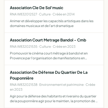
Association Cle De Sol'music
RNA W832012527 · Culture · Créée en 2014
Animer et développer les capacités artistiques dans les
domaines musicaux et de l'art dramatique
Association Court Metrage Bandol - Cmb
RNA W832021535 · Culture · Créée en 2023
Promouvoir le cinéma court métrage à bandol et en
Provence par l'organisation de manifestations en
partenariat avec la fête du court metrage soutenue par le
centre national du cinema, et tous autres évènements à
Association De Défense Du Quartier De La
caractère…
Pouponnière
RNA W832021538 · Environnement et patrimoine · Créée
en 2023
Agir pour la défense des habitants et riverains du quartier
de la pouponnière agir pour le maintien, la promotion de la
qualité de vie et la convivialité des habitants et riverains