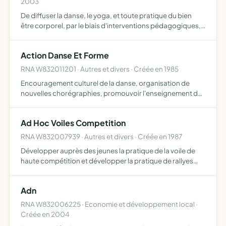
2003
De diffuser la danse, le yoga, et toute pratique du bien
être corporel, par le biais d'interventions pédagogiques,
de cours et de spectacles.
Action Danse Et Forme
RNA W832011201 · Autres et divers · Créée en 1985
Encouragement culturel de la danse, organisation de
nouvelles chorégraphies, promouvoir l'enseignement de
la pratique de la danse et enfin encourager toutes les
activités susceptibles de développer les qualités
Ad Hoc Voiles Competition
physiques …
RNA W832007939 · Autres et divers · Créée en 1987
Développer auprès des jeunes la pratique de la voile de
haute compétition et développer la pratique de rallyes
automobiles
Adn
RNA W832006225 · Economie et développement local ·
Créée en 2004