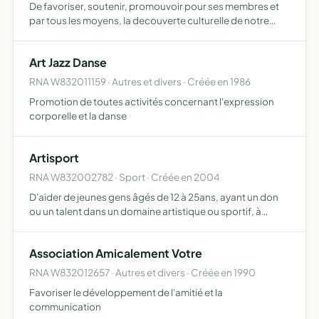
De favoriser, soutenir, promouvoir pour ses membres et
par tous les moyens, la decouverte culturelle de notre
région et ses environs, telles que la visite de musée, de
lieux historiques archéologiques, etc
Art Jazz Danse
RNA W832011159 · Autres et divers · Créée en 1986
Promotion de toutes activités concernant l'expression
corporelle et la danse
Artisport
RNA W832002782 · Sport · Créée en 2004
D'aider de jeunes gens âgés de 12 à 25ans, ayant un don
ou un talent dans un domaine artistique ou sportif, à
réaliser leurs rêves
Association Amicalement Votre
RNA W832012657 · Autres et divers · Créée en 1990
Favoriser le développement de l'amitié et la
communication