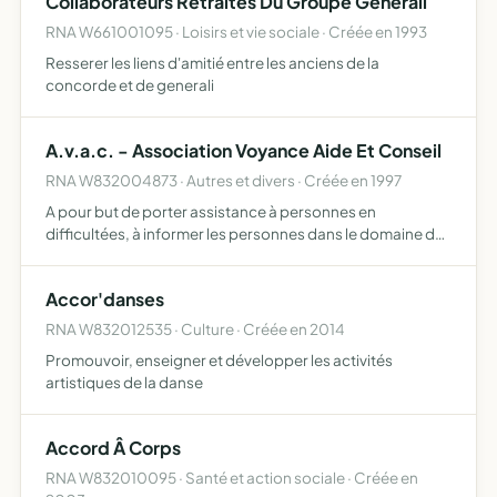
Collaborateurs Retraites Du Groupe Generali
RNA W661001095 · Loisirs et vie sociale · Créée en 1993
Resserer les liens d'amitié entre les anciens de la
concorde et de generali
A.v.a.c. - Association Voyance Aide Et Conseil
RNA W832004873 · Autres et divers · Créée en 1997
A pour but de porter assistance à personnes en
difficultées, à informer les personnes dans le domaine du
paranormal pour y éviter les pièges et limiter les abus
Accor'danses
RNA W832012535 · Culture · Créée en 2014
Promouvoir, enseigner et développer les activités
artistiques de la danse
Accord Â Corps
RNA W832010095 · Santé et action sociale · Créée en