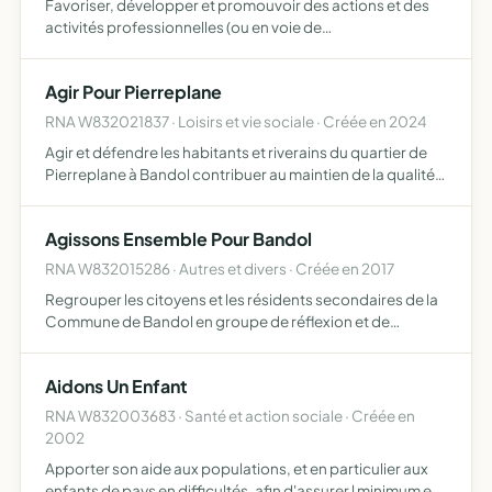
Favoriser, développer et promouvoir des actions et des
activités professionnelles (ou en voie de
professionnalisation) au travers des domaines de la
création numérique et artistique, en formant des hommes
Agir Pour Pierreplane
et des femmes qu…
RNA W832021837 · Loisirs et vie sociale · Créée en 2024
Agir et défendre les habitants et riverains du quartier de
Pierreplane à Bandol contribuer au maintien de la qualité
de vie de ce quartier en maintenant l'habitat pavillonnaire
existant et leur environnement informer les …
Agissons Ensemble Pour Bandol
RNA W832015286 · Autres et divers · Créée en 2017
Regrouper les citoyens et les résidents secondaires de la
Commune de Bandol en groupe de réflexion et de
proposition en matière économique, sociale, culturelle,
urbanistique, touristique, de services de proximité et sur
Aidons Un Enfant
t…
RNA W832003683 · Santé et action sociale · Créée en
2002
Apporter son aide aux populations, et en particulier aux
enfants de pays en difficultés, afin d'assurer l minimum en