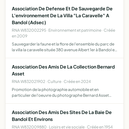
dudit quartier, agir pour la défense de …
Association De Defense Et De Sauvegarde De
L'environnement De La Villa "La Caravelle" A
Bandol (Adsec)
RNA W832002295 · Environnement et patrimoine · Créée
en 2009
Sauvegarder la faune et la flore de l'ensemble du parc de
la villa la caravelle située 380 avenue Albert 1er à Bandol et
cadastré 478, s'opposer à toutes constructions nouvelles
de nature a porter atteinte irrémédiablemen…
Association Des Amis De La Collection Bernard
Asset
RNA W832021902 · Culture · Créée en 2024
Promotion de la photographie automobile et en
particulier de l'oeuvre du photographe Bernard Asset
préservation, promotion et valorisation des 50 années
d'archives photographiques de Bernard Asset
Association Des Amis Des Sites De La Baie De
organisation et particip…
Bandol Et Environs
RNA W832009880 · Loisirs et vie sociale · Créée en 1954