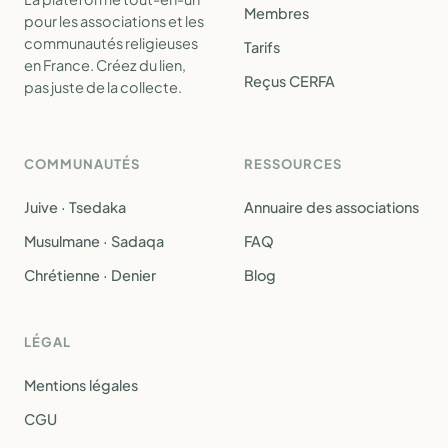
Membres
pour les associations et les
communautés religieuses
Tarifs
en France. Créez du lien,
Reçus CERFA
pas juste de la collecte.
COMMUNAUTÉS
RESSOURCES
Juive · Tsedaka
Annuaire des associations
Musulmane · Sadaqa
FAQ
Chrétienne · Denier
Blog
LÉGAL
Mentions légales
CGU