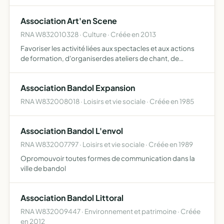
Association Art'en Scene
RNA W832010328 · Culture · Créée en 2013
Favoriser les activité liées aux spectacles et aux actions
de formation, d'organiserdes ateliers de chant, de
musique, de danse, de comédie musicale aves différents
intervenants, de promouvoir des artistes et de
Association Bandol Expansion
permettre…
RNA W832008018 · Loisirs et vie sociale · Créée en 1985
Association Bandol L'envol
RNA W832007797 · Loisirs et vie sociale · Créée en 1989
Opromouvoir toutes formes de communication dans la
ville de bandol
Association Bandol Littoral
RNA W832009447 · Environnement et patrimoine · Créée
en 2012