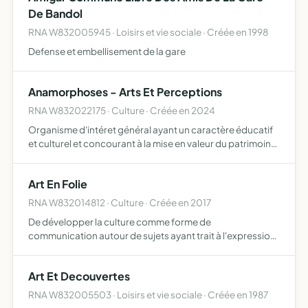
De Bandol
RNA W832005945 · Loisirs et vie sociale · Créée en 1998
Defense et embellisement de la gare
Anamorphoses - Arts Et Perceptions
RNA W832022175 · Culture · Créée en 2024
Organisme d'intéret général ayant un caractère éducatif
et culturel et concourant à la mise en valeur du patrimoine
artistique et à la diffusion de la culture favoriser et
défendre la recherche et la création artistique p…
Art En Folie
RNA W832014812 · Culture · Créée en 2017
De développer la culture comme forme de
communication autour de sujets ayant trait à l'expression
artistique et d'organiser des évènements culturels
Art Et Decouvertes
RNA W832005503 · Loisirs et vie sociale · Créée en 1987