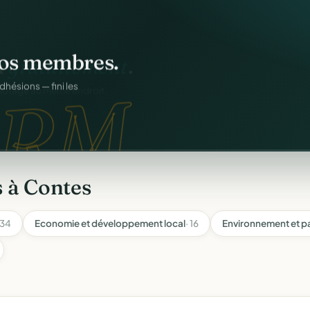
os membres.
RM.
dhésions — fini les
 à Contes
 34
Economie et développement local
· 16
Environnement et p