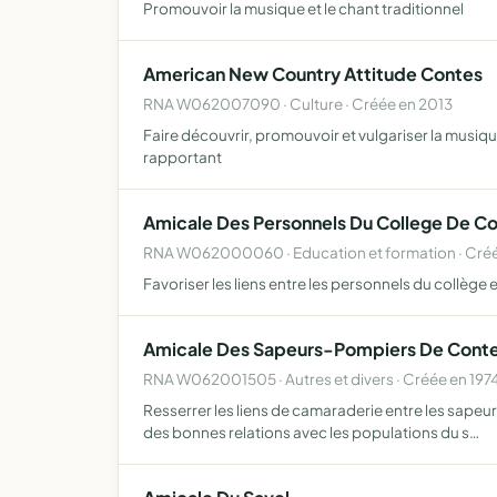
Promouvoir la musique et le chant traditionnel
American New Country Attitude Contes
RNA W062007090 · Culture · Créée en 2013
Faire découvrir, promouvoir et vulgariser la musiqu
rapportant
Amicale Des Personnels Du College De C
RNA W062000060 · Education et formation · Cré
Favoriser les liens entre les personnels du collège
Amicale Des Sapeurs-Pompiers De Cont
RNA W062001505 · Autres et divers · Créée en 197
Resserrer les liens de camaraderie entre les sapeur
des bonnes relations avec les populations du s…