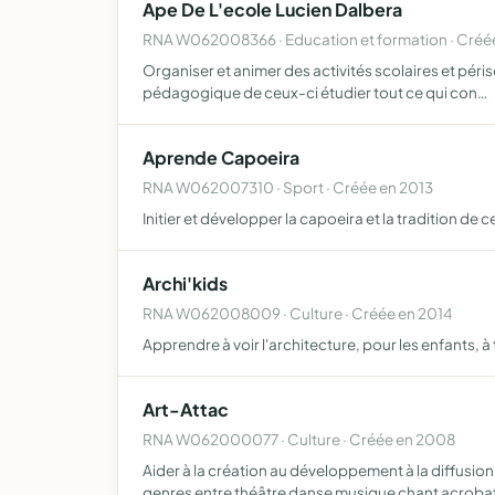
Ape De L'ecole Lucien Dalbera
RNA W062008366 · Education et formation · Créé
Organiser et animer des activités scolaires et péri
pédagogique de ceux-ci étudier tout ce qui con…
Aprende Capoeira
RNA W062007310 · Sport · Créée en 2013
Initier et développer la capoeira et la tradition de 
Archi'kids
RNA W062008009 · Culture · Créée en 2014
Apprendre à voir l'architecture, pour les enfants, à 
Art-Attac
RNA W062000077 · Culture · Créée en 2008
Aider à la création au développement à la diffusion 
genres entre théâtre danse musique chant acroba