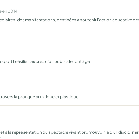
e en 2014
scolaires, des manifestations, destinées à soutenir l'action éducative de
ce sport brésilien auprès d'un public de tout âge
travers la pratique artistique et plastique
et à la représentation du spectacle vivant promouvoir la pluridisciplinar
t…