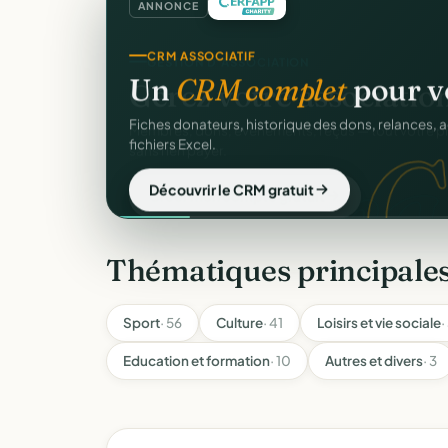
ANNONCE
CRM ASSOCIATIF
Un
CRM complet
pour v
C
Fiches donateurs, historique des dons, relances, a
fichiers Excel.
Découvrir le CRM gratuit
Thématiques principales
Sport
· 56
Culture
· 41
Loisirs et vie sociale
·
Education et formation
· 10
Autres et divers
· 3