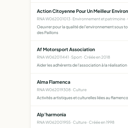
Action Citoyenne Pour Un Meilleur Enviro
RNA W062001013 · Environnement et patrimoine ·
Oeuvrer pour la qualité de l'environnement sous t
des Paillons
Af Motorsport Association
RNA W062011441 · Sport · Créée en 2018
Aider les adhérents de l'association à la réalisati
Alma Flamenca
RNA W062019308 · Culture
Activités artistiques et culturelles liées au flamenc
Alp'harmonia
RNA W062001955 · Culture · Créée en 1998