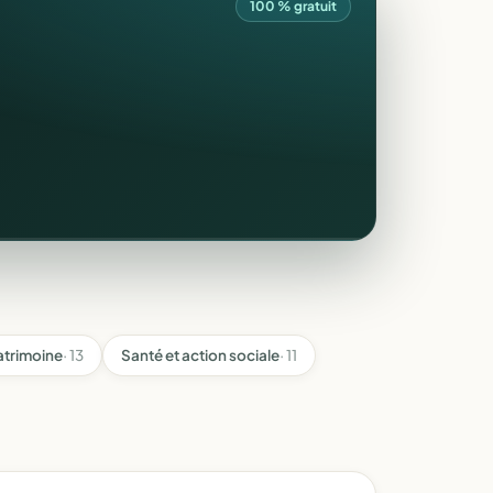
100 % gratuit
atrimoine
· 13
Santé et action sociale
· 11