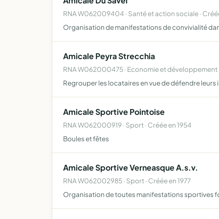
Amicale Du Savel
RNA W062009404 · Santé et action sociale · Créé
Organisation de manifestations de convivialité da
Amicale Peyra Strecchia
RNA W062000475 · Economie et développement lo
Regrouper les locataires en vue de défendre leurs i
Amicale Sportive Pointoise
RNA W062000919 · Sport · Créée en 1954
Boules et fêtes
Amicale Sportive Verneasque A.s.v.
RNA W062002985 · Sport · Créée en 1977
Organisation de toutes manifestations sportives f