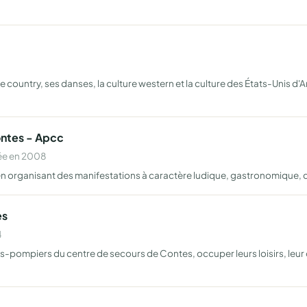
e country, ses danses, la culture western et la culture des États-Unis d'
ontes - Apcc
ée en 2008
 en organisant des manifestations à caractère ludique, gastronomique, cu
es
4
s-pompiers du centre de secours de Contes, occuper leurs loisirs, leur of