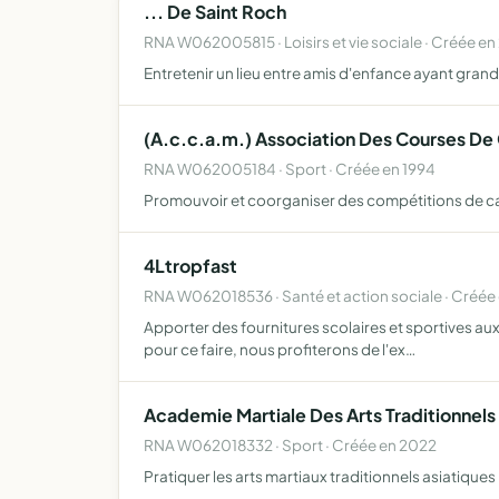
... De Saint Roch
RNA W062005815 · Loisirs et vie sociale · Créée en
Entretenir un lieu entre amis d'enfance ayant gran
(A.c.c.a.m.) Association Des Courses De 
RNA W062005184 · Sport · Créée en 1994
Promouvoir et coorganiser des compétitions de ca
4Ltropfast
RNA W062018536 · Santé et action sociale · Créée
Apporter des fournitures scolaires et sportives aux e
pour ce faire, nous profiterons de l'ex…
Academie Martiale Des Arts Traditionnels
RNA W062018332 · Sport · Créée en 2022
Pratiquer les arts martiaux traditionnels asiatiques