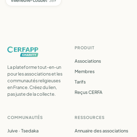
Villeneuve-Loubet
· 389
PRODUIT
Associations
La plateforme tout-en-un
Membres
pour les associations et les
communautés religieuses
Tarifs
en France. Créez du lien,
Reçus CERFA
pas juste de la collecte.
COMMUNAUTÉS
RESSOURCES
Juive · Tsedaka
Annuaire des associations