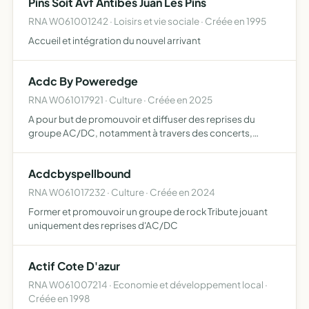
Pins Soit Avf Antibes Juan Les Pins
RNA W061001242 · Loisirs et vie sociale · Créée en 1995
Accueil et intégration du nouvel arrivant
Acdc By Poweredge
RNA W061017921 · Culture · Créée en 2025
A pour but de promouvoir et diffuser des reprises du
groupe AC/DC, notamment à travers des concerts,
événements, répétitions, et toutes activités connexes en
lien avec le groupe tribute ACDC BY POWEREDGE
Acdcbyspellbound
RNA W061017232 · Culture · Créée en 2024
Former et promouvoir un groupe de rock Tribute jouant
uniquement des reprises d'AC/DC
Actif Cote D'azur
RNA W061007214 · Economie et développement local ·
Créée en 1998