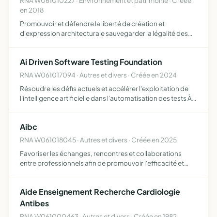
RNA W061010227 · Environnement et patrimoine · Créée
en 2018
Promouvoir et défendre la liberté de création et
d'expression architecturale sauvegarder la légalité des
décisions et avis des autorités administratives locales et
étatiques en matière d'urbanisme lutter contre les décisi…
Ai Driven Software Testing Foundation
RNA W061017094 · Autres et divers · Créée en 2024
Résoudre les défis actuels et accélérer l'exploitation de
l'intelligence artificielle dans l'automatisation des tests À
travers la recherche, le développement et la collaboration
avec divers acteurs, elle vise à promouvoi…
Aibc
RNA W061018045 · Autres et divers · Créée en 2025
Favoriser les échanges, rencontres et collaborations
entre professionnels afin de promouvoir l'efficacité et
l'innovation grâce à l'intelligence artificielle
Aide Enseignement Recherche Cardiologie
Antibes
RNA W061000463 · Autres et divers · Créée en 1982