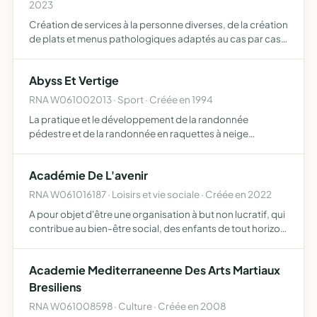
2023
Création de services à la personne diverses, de la création
de plats et menus pathologiques adaptés au cas par cas,
de la confection de menus et livraisons et s'en tiendra
juste aux protocoles des prescriptions de profess…
Abyss Et Vertige
RNA W061002013 · Sport · Créée en 1994
La pratique et le développement de la randonnée
pédestre et de la randonnée en raquettes à neige
accessoirement, des activités culturelles, touristiques, ou
de loisirs peuvent être exercées au sein de l'association
Académie De L'avenir
elle c…
RNA W061016187 · Loisirs et vie sociale · Créée en 2022
A pour objet d'être une organisation à but non lucratif, qui
contribue au bien-être social, des enfants de tout horizon
confondu, qui montrent le besoin d'être accompagnés ou
soutenus dans leur épanouissement ce principe …
Academie Mediterraneenne Des Arts Martiaux
Bresiliens
RNA W061008598 · Culture · Créée en 2008