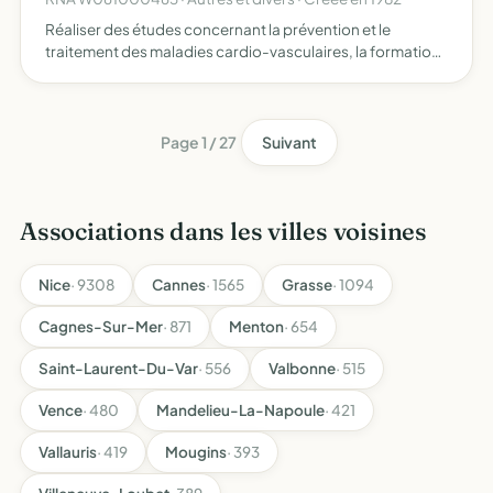
Réaliser des études concernant la prévention et le
traitement des maladies cardio-vasculaires, la formation
des personnels médicaux et para médicaux aux
techniques de cardilogie interventionnelle l'association
est habilit…
Page 1 / 27
Suivant
Associations dans les villes voisines
Nice
· 9308
Cannes
· 1565
Grasse
· 1094
Cagnes-Sur-Mer
· 871
Menton
· 654
Saint-Laurent-Du-Var
· 556
Valbonne
· 515
Vence
· 480
Mandelieu-La-Napoule
· 421
Vallauris
· 419
Mougins
· 393