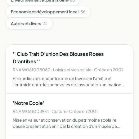
Economie et développement local
· 56
Autres et divers
· 41
'' Club Trait D'union Des Blouses Roses
D'antibes ''
RNA W061008080 · Loisirs et vie sociale · Créée en 2001
Etre un lieu de rencontre afin de favoriser l'amitie et
l'entraide entre les benevoles de l'assocation animation
loisirs a l'hopital
'Notre Ecole'
RNA W061008974 · Culture · Créée en 2001
Mise en valeur et conservation du patrimoine scolaire
passe present et a venir par la creation d'un musee de
l'ecole sur antibes