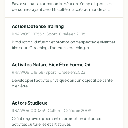
Favoriser par la formation la création d'emplois pour les
personnes ayant des difficultés d accès au monde du
travail participer à la réduction de la fracture numérique
auprès de publics en difficulté participer à la rédu…
Action Defense Training
RNA W061013532 · Sport · Créée en 2018
Production, diffusion et promotion de spectacle vivant et
film court Coaching d'acteurs, coaching et
enseignements arts martiaux, combat, self-defense
Activités Nature Bien Être Forme 06
RNA W061016158 · Sport · Créée en 2022
Développer l'activité physique dans un objectif de santé
bien être
Actors Studieux
RNA W061000376 · Culture · Créée en 2009
Création,développement et promotion de toutes
activités culturelles et artistiques