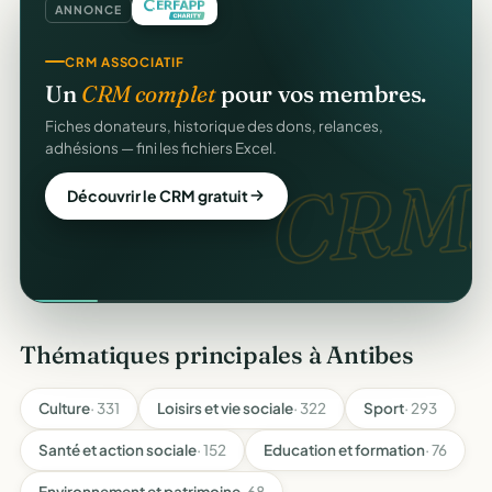
ANNONCE
CRM ASSOCIATIF
Un
CRM complet
pour vos membres.
Fiches donateurs, historique des dons, relances,
adhésions — fini les fichiers Excel.
CRM.
Découvrir le CRM gratuit
Thématiques principales à Antibes
Culture
· 331
Loisirs et vie sociale
· 322
Sport
· 293
Santé et action sociale
· 152
Education et formation
· 76
Environnement et patrimoine
· 68