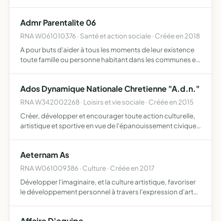
Admr Parentalite 06
RNA W061010376 · Santé et action sociale · Créée en 2018
A pour buts d'aider à tous les moments de leur existence
toute famille ou personne habitant dans les communes et
les quartiers où elle exerce son action pour ce faire, elle
assure la responsabilité matérielle et morale de…
Ados Dynamique Nationale Chretienne "A.d.n."
RNA W342002268 · Loisirs et vie sociale · Créée en 2015
Créer, développer et encourager toute action culturelle,
artistique et sportive en vue de l'épanouissement civique,
moral et spirituel de toute personne mineure ou majeure,
conformément au contrat d'Aumônerie de la Jeunes…
Aeternam As
RNA W061009386 · Culture · Créée en 2017
Développer l'imaginaire, et la culture artistique, favoriser
le développement personnel à travers l'expression d'arts,
promouvoir des actions et des activités professionnelles
en en voie de professionnalisation, dans un c…
Affaire D'equipe