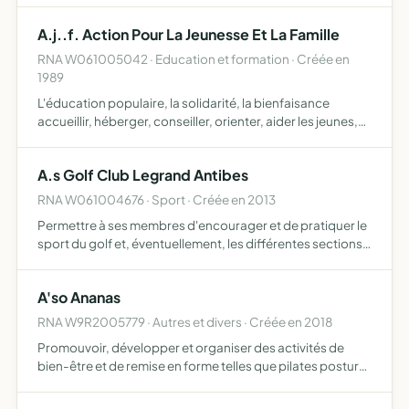
A.j..f. Action Pour La Jeunesse Et La Famille
RNA W061005042 · Education et formation · Créée en
1989
L'éducation populaire, la solidarité, la bienfaisance
accueillir, héberger, conseiller, orienter, aider les jeunes,
mineurs ou majeurs, moralement, matériellement et
spirituellement procurer des vacances saines tant au po…
A.s Golf Club Legrand Antibes
RNA W061004676 · Sport · Créée en 2013
Permettre à ses membres d'encourager et de pratiquer le
sport du golf et, éventuellement, les différentes sections
sportives du Comité d'Entreprise dans ce cadre elle peut
pratiquer la vente de services, de produits, de m…
A'so Ananas
RNA W9R2005779 · Autres et divers · Créée en 2018
Promouvoir, développer et organiser des activités de
bien-être et de remise en forme telles que pilates posture,
yoga, marche, , fitness, renforcement musculaire,
stretching et plus généralement toutes activités liées à l…