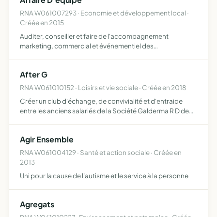
RNA W061007293 · Economie et développement local ·
Créée en 2015
Auditer, conseiller et faire de l'accompagnement
marketing, commercial et événementiel des
organisations sportives
After G
RNA W061010152 · Loisirs et vie sociale · Créée en 2018
Créer un club d'échange, de convivialité et d'entraide
entre les anciens salariés de la Société Galderma R D de
Sophia- Antipolis (GRDS) partageant des valeurs
communes
Agir Ensemble
RNA W061004129 · Santé et action sociale · Créée en
2013
Uni pour la cause de l'autisme et le service à la personne
Agregats