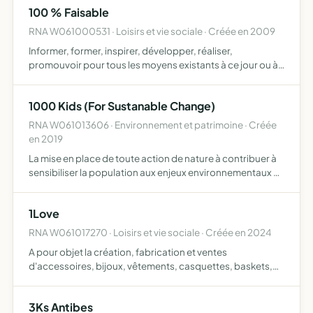
100 % Faisable
de remettre en …
RNA W061000531 · Loisirs et vie sociale · Créée en 2009
Informer, former, inspirer, développer, réaliser,
promouvoir pour tous les moyens existants à ce jour ou à
venir la positivité de la pensée, et les méthodes et
techniques pour la réalisation des buts de vie des
1000 Kids (For Sustanable Change)
individus …
RNA W061013606 · Environnement et patrimoine · Créée
en 2019
La mise en place de toute action de nature à contribuer à
sensibiliser la population aux enjeux environnementaux en
République Dominicaine
1Love
RNA W061017270 · Loisirs et vie sociale · Créée en 2024
A pour objet la création, fabrication et ventes
d'accessoires, bijoux, vêtements, casquettes, baskets,
sacs à l'effigie de sigles philosophiques et/ou de paix
dont les bénéfices obtenus par leur vente seront destinés
3Ks Antibes
à ap…