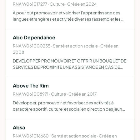
RNA W061017277 · Culture · Créée en 2024
A pour but promouvoir et valoriser l'apprentissage des
langues étrangères et activités diverses rassembler les
personnes de tous horizons et tous âges promouvoir des
différentes cultures développer le bilinguisme (françai…
Abc Dependance
RNA W061000235 · Santé et action sociale · Créée en
2008
DEVELOPPER PROMOUVOIR ET OFFRIR UN BOUQUET DE
SERVICES DE PROXIMITE UNE ASSISTANCE EN CAS DE
PROBLEMES FAVORISANT LE MAINTIEN A DOMICILE ET
DEVELOPPANT UNE RELATION PRIVILEGIEE DE TELE
Above The Rim
PROXIMITE AUX PERSONNES AGEES DEPEND…
RNA W061008971 · Culture · Créée en 2017
Développer, promouvoir et favoriser des activités à
caractère sportif, culturel et social en direction des jeunes
et de la famille, à ce titre l'association se réserve la
possibilité d'organiser séminaires, conférences, s…
Absa
RNA W061016680 · Santé et action sociale · Créée en