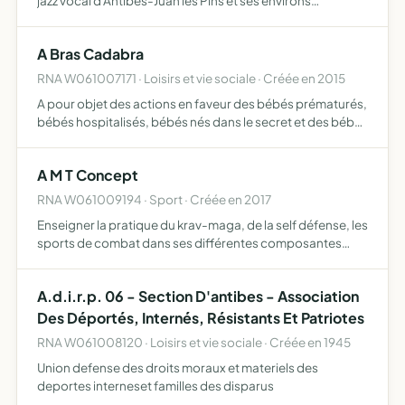
jazz vocal d'Antibes-Juan les Pins et ses environs
connaissance, découverte, développement et soutien de
la sphère jazzistique
A Bras Cadabra
RNA W061007171 · Loisirs et vie sociale · Créée en 2015
A pour objet des actions en faveur des bébés prématurés,
bébés hospitalisés, bébés nés dans le secret et des bébés
anges (soutien au deuil périnatal), de leur famille et des
services de réanimation, de néonatalogie et de …
A M T Concept
RNA W061009194 · Sport · Créée en 2017
Enseigner la pratique du krav-maga, de la self défense, les
sports de combat dans ses différentes composantes
dans un but d'une défense personnalisée adaptée à
chacun aussi bien hommes que femmes, ainsi que
A.d.i.r.p. 06 - Section D'antibes - Association
l'enseignement…
Des Déportés, Internés, Résistants Et Patriotes
RNA W061008120 · Loisirs et vie sociale · Créée en 1945
Union defense des droits moraux et materiels des
deportes interneset familles des disparus