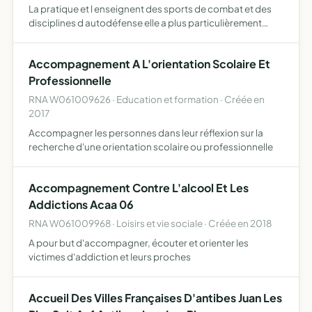
La pratique et l enseignent des sports de combat et des
disciplines d autodéfense elle a plus particulièrement
pour objet la pratique et l'enseignement du jiu jitsu
bresilien forme de lutte au sol originaire du Brésil par…
Accompagnement A L'orientation Scolaire Et
Professionnelle
RNA W061009626 · Education et formation · Créée en
2017
Accompagner les personnes dans leur réflexion sur la
recherche d'une orientation scolaire ou professionnelle
Accompagnement Contre L'alcool Et Les
Addictions Acaa 06
RNA W061009968 · Loisirs et vie sociale · Créée en 2018
A pour but d'accompagner, écouter et orienter les
victimes d'addiction et leurs proches
Accueil Des Villes Françaises D'antibes Juan Les