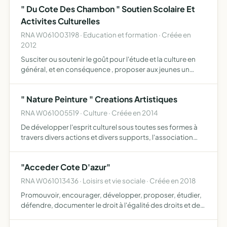
" Du Cote Des Chambon " Soutien Scolaire Et
Activites Culturelles
RNA W061003198 · Education et formation · Créée en
2012
Susciter ou soutenir le goût pour l'étude et la culture en
général, et en conséquence , proposer aux jeunes un
soutien et un suivi scolaire , organiser pour tous des
activités socio culturelles , promouvoir la langue fran…
" Nature Peinture " Creations Artistiques
RNA W061005519 · Culture · Créée en 2014
De développer l'esprit culturel sous toutes ses formes à
travers divers actions et divers supports, l'association
sera amenée à s'impliquer dans l'animation de stages et
d'atelier , l'association peut également mettre en …
"Acceder Cote D'azur"
RNA W061013436 · Loisirs et vie sociale · Créée en 2018
Promouvoir, encourager, développer, proposer, étudier,
défendre, documenter le droit à l'égalité des droits et des
chances des personnes en situation de handicap et/ou
maladie invalidante la participation et la citoyennet…