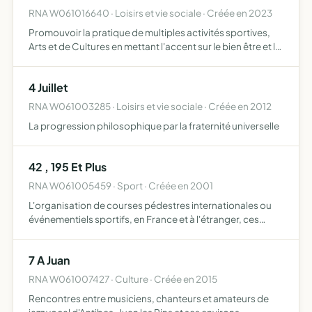
RNA W061016640 · Loisirs et vie sociale · Créée en 2023
Promouvoir la pratique de multiples activités sportives,
Arts et de Cultures en mettant l'accent sur le bien être et la
santé Regrouper et encadrer des personnes sous
différentes thématiques liées aux activités sportives,…
4 Juillet
RNA W061003285 · Loisirs et vie sociale · Créée en 2012
La progression philosophique par la fraternité universelle
42 , 195 Et Plus
RNA W061005459 · Sport · Créée en 2001
L'organisation de courses pédestres internationales ou
événementiels sportifs, en France et à l'étranger, ces
courses à caractère sportif et de sport extrême peuvent
avoir aussi un caractère culturel pour permettre aux pa…
7 A Juan
RNA W061007427 · Culture · Créée en 2015
Rencontres entre musiciens, chanteurs et amateurs de