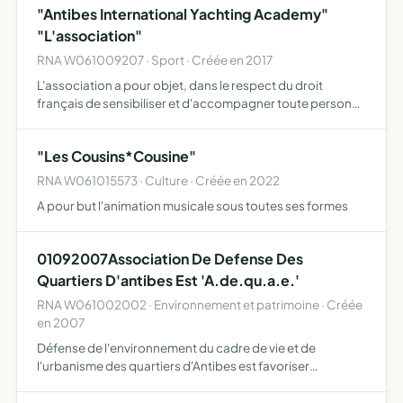
"Antibes International Yachting Academy"
"L'association"
RNA W061009207 · Sport · Créée en 2017
L'association a pour objet, dans le respect du droit
français de sensibiliser et d'accompagner toute personne
souhaitant se former aux métiers du yachting et de la
grande plaisance afin de promouvoir à Antibes la
"Les Cousins*Cousine"
formatio…
RNA W061015573 · Culture · Créée en 2022
A pour but l'animation musicale sous toutes ses formes
01092007Association De Defense Des
Quartiers D'antibes Est 'A.de.qu.a.e.'
RNA W061002002 · Environnement et patrimoine · Créée
en 2007
Défense de l'environnement du cadre de vie et de
l'urbanisme des quartiers d'Antibes est favoriser
développer et promouvoir toutes actions visant a
supprimer ou réduire les bruits et nuisances susceptibles