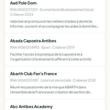
Aad Pole Dom
RNA W061017001 · Economie et développement local ·
Créée en 2024
Valoriser et promouvoir les métiers d'aides à domicile
informer, soutenir et accompagner les aides à domiciles
Réalisation d'évènements favorisant la cohésion d'équipe
à destination des aides à domicile et des bénéficiair…
Abada Capoeira Antibes
RNA W061004992 · Sport · Créée en 2014
Faciliter l'accès à la pratique de la capoeira et à
l'organisation d'événements afférant à cette activité
Abarth Club Fan's France
RNA W061010087 · Loisirs et vie sociale · Créée en 2018
Réunir les passionnés de la marque ABARTH dans
l'ensemble de la France avec création de section de
région par exemple, ABARTH CLUB FAN'06 et 83, ABARTH
CLUB FAN'S 86, ABARTHCLUB FAN'S 60, etc création
Abc Antibes Academy
d'événements régiona…