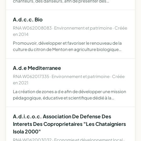
chanteurs, des danseurs, afin de présenter des
spectacles très variés (théâtre, variété, danse, opérette,
poésie, composition)
A.d.c.c. Bio
RNA W062008083 · Environnement et patrimoine · Créée
en 2014
Promouvoir, développer et favoriser le renouveau de la
culture du citron de Menton en agriculture biologique
ainsi que d'autres agrumes et plantes dans le cadre de la
défense du patrimoine agronomique de la région de
A.d.e Mediterranee
Ment…
RNA W062017335 · Environnement et patrimoine · Créée
en 2021
La création de zones a d e afin de développer une mission
pédagogique, éducative et scientifique dédié à la
biodiversité de la méditerranée apprendre par le
développement d'aires-marines-éducatives ou
A.d.i.c.o.c. Association De Defense Des
protégées, de struct…
Interets Des Coproprietaires "Les Chataigniers
Isola 2000"
RNA W062003032 · Economie et développement local ·