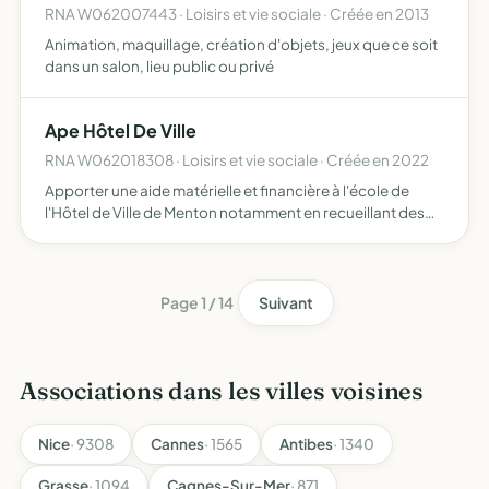
RNA W062007443 · Loisirs et vie sociale · Créée en 2013
Animation, maquillage, création d'objets, jeux que ce soit
dans un salon, lieu public ou privé
Ape Hôtel De Ville
RNA W062018308 · Loisirs et vie sociale · Créée en 2022
Apporter une aide matérielle et financière à l'école de
l'Hôtel de Ville de Menton notamment en recueillant des
fonds par le biais de diverses actions animer la
communauté de parents afin de créer du lien entre les
divers…
Page 1 / 14
Suivant
Associations dans les villes voisines
Nice
· 9308
Cannes
· 1565
Antibes
· 1340
Grasse
· 1094
Cagnes-Sur-Mer
· 871