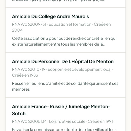
mentonnais porter haut l'identité et la renommée de la
riviéra française par l'agrumiculture renouer avec l'histoire
Amicale Du College Andre Maurois
soc…
RNA W062009731 · Education et formation · Créée en
2004
Cette association a pour but de rendre concret le lien qui
existe naturellement entre tous les membres de la
communauté éducatives, d'être solidaires dans les
moments heureux et malheureux de la vie de chacun
Amicale Du Personnel De LHôpital De Menton
RNA W062010719 · Economie et développement local ·
Créée en 1983
Resserrer les liens d'amitié et de solidarité qui unissent ses
membres
Amicale France-Russie / Jumelage Menton-
Sotchi
RNA W062005134 · Loisirs et vie sociale · Créée en 1991
Favoriser la connaissance mutuelle des deux villes et leur