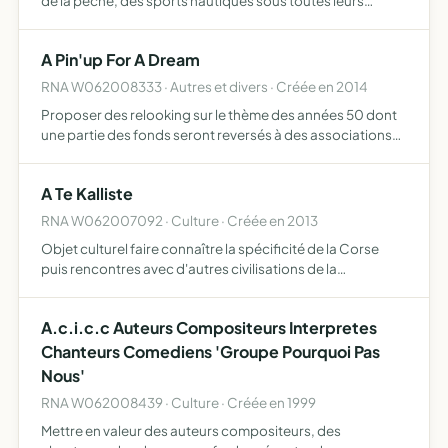
de la pêche, des sports nautiques sous toutes leurs
formes -formation des jeunes à la technique du matériel
nautique (bateaux, sous-marins, hydravions) ou autres
A Pin'up For A Dream
san…
RNA W062008333 · Autres et divers · Créée en 2014
Proposer des relooking sur le thème des années 50 dont
une partie des fonds seront reversés à des associations
caritatives
A Te Kalliste
RNA W062007092 · Culture · Créée en 2013
Objet culturel faire connaître la spécificité de la Corse
puis rencontres avec d'autres civilisations de la
Méditerranée
A.c.i.c.c Auteurs Compositeurs Interpretes
Chanteurs Comediens 'Groupe Pourquoi Pas
Nous'
RNA W062008439 · Culture · Créée en 1999
Mettre en valeur des auteurs compositeurs, des