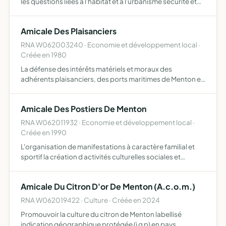
les questions liées à l'habitat et à l'urbanisme sécurité et
santé des familles dans le logement, prix des loyers et
prestations, équipements énergétiques, mutati…
Amicale Des Plaisanciers
RNA W062003240 · Economie et développement local ·
Créée en 1980
La défense des intérêts matériels et moraux des
adhérents plaisanciers, des ports maritimes de Menton et
de sa région de maintenir l'esprit de camaraderie qui les
anime, ainsi que les traditions de la plaisance et de la p…
Amicale Des Postiers De Menton
RNA W062011932 · Economie et développement local ·
Créée en 1990
L'organisation de manifestations à caractère familial et
sportif la création d activités culturelles sociales et
philanthropiques l'entraide entre les membres
Amicale Du Citron D'or De Menton (A.c.o.m.)
RNA W062019422 · Culture · Créée en 2024
Promouvoir la culture du citron de Menton labellisé
indication géographique protégée (i g p) en pays