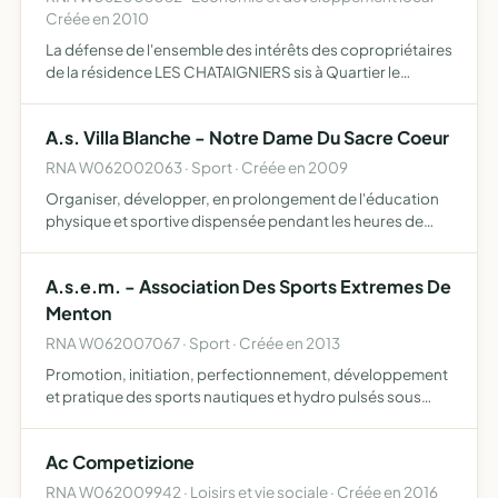
Créée en 2010
La défense de l'ensemble des intérêts des copropriétaires
de la résidence LES CHATAIGNIERS sis à Quartier le
Hameau 06420 ISOLA 2000 utiliser tous les moyens
légaux à sa disposition au nom de ses membres
A.s. Villa Blanche - Notre Dame Du Sacre Coeur
adhérents et nota…
RNA W062002063 · Sport · Créée en 2009
Organiser, développer, en prolongement de l'éducation
physique et sportive dispensée pendant les heures de
cours, l'initiation et la pratique sportives pour les élèves
qui y adhèrent
A.s.e.m. - Association Des Sports Extremes De
Menton
RNA W062007067 · Sport · Créée en 2013
Promotion, initiation, perfectionnement, développement
et pratique des sports nautiques et hydro pulsés sous
toutes leurs formes et notamment de la navigation à voile
ou à moteur, à Menton et dans ses environs, ainsi que …
Ac Competizione
RNA W062009942 · Loisirs et vie sociale · Créée en 2016