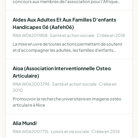
concours aux membres de l'association pour l 'Afrique
pour leurs oeuvres de bienfaisance et une aide aux
anciennes missionnaires ayant oeuvré pour cette
Aides Aux Adultes Et Aux Familles D'enfants
association
Handicapes 06 (Aafeh06)
RNA W062011858 · Santé et action sociale · Créée en 2018
La mise en uvre de toutes actions permettant de soutenir
et d'accompagner les adultes, les familles d'enfants
handicapés les familles qui sont touchées par le
handicap, visible ou non, ont des droits mais aussi des
Aioa (Association Interventionnelle Osteo
besoin…
Articulaire)
RNA W062003796 · Santé et action sociale · Créée en
2010
Promouvoir la recherche universitaire en imagerie ostéo
articulaire à Nice
Alia Mundi
RNA W062007715 · Loisirs et vie sociale · Créée en 2014