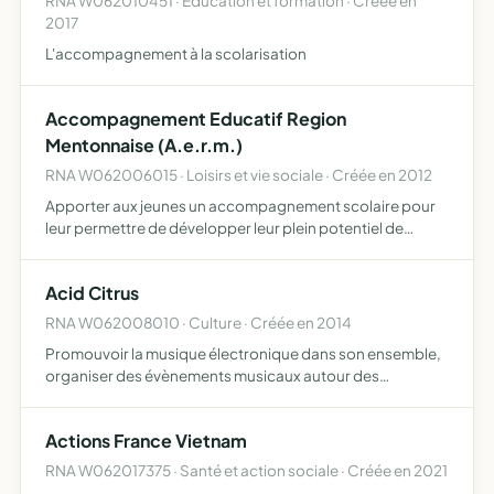
RNA W062010451 · Education et formation · Créée en
2017
L'accompagnement à la scolarisation
Accompagnement Educatif Region
Mentonnaise (A.e.r.m.)
RNA W062006015 · Loisirs et vie sociale · Créée en 2012
Apporter aux jeunes un accompagnement scolaire pour
leur permettre de développer leur plein potentiel de
réussite, les cours suivront scrupuleusement les
programmes de l'éducation nationale, rendre accessible
Acid Citrus
un accompagn…
RNA W062008010 · Culture · Créée en 2014
Promouvoir la musique électronique dans son ensemble,
organiser des évènements musicaux autour des
musiques électroniques, donner accès à ses adhérents à
des cours théoriques et pratiques sur la musique
Actions France Vietnam
électronique
RNA W062017375 · Santé et action sociale · Créée en 2021