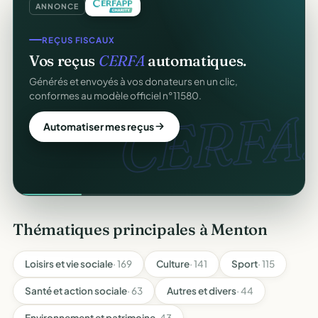
ANNONCE
REÇUS FISCAUX
Vos reçus
CERFA
automatiques.
Générés et envoyés à vos donateurs en un clic,
conformes au modèle officiel n°11580.
CERFA.
Automatiser mes reçus
Thématiques principales à Menton
Loisirs et vie sociale
· 169
Culture
· 141
Sport
· 115
Santé et action sociale
· 63
Autres et divers
· 44
Environnement et patrimoine
· 43