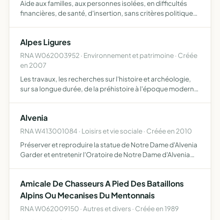
Aide aux familles, aux personnes isolées, en difficultés
financières, de santé, d'insertion, sans critères politiques
et/ou religieux soutien scolaire aux enfants défavorisés
combattre la maltraitance aux personnes en éta…
Alpes Ligures
RNA W062003952 · Environnement et patrimoine · Créée
en 2007
Les travaux, les recherches sur l'histoire et archéologie,
sur sa longue durée, de la préhistoire à l'époque moderne,
voire contemporaine le resserrement des liens dans le
domaine des études préhistoriques et en prévision…
Alvenia
RNA W413001084 · Loisirs et vie sociale · Créée en 2010
Préserver et reproduire la statue de Notre Dame d'Alvenia
Garder et entretenir l'Oratoire de Notre Dame d'Alvenia
permettre l'accès de l'Oratoire à toute personne
désireuse de le visiter recueillir les messages et les tém…
Amicale De Chasseurs A Pied Des Bataillons
Alpins Ou Mecanises Du Mentonnais
RNA W062009150 · Autres et divers · Créée en 1989