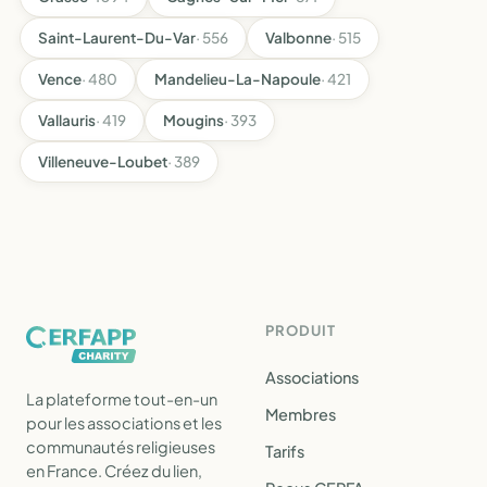
Saint-Laurent-Du-Var
· 556
Valbonne
· 515
Vence
· 480
Mandelieu-La-Napoule
· 421
Vallauris
· 419
Mougins
· 393
Villeneuve-Loubet
· 389
PRODUIT
Associations
La plateforme tout-en-un
Membres
pour les associations et les
communautés religieuses
Tarifs
en France. Créez du lien,