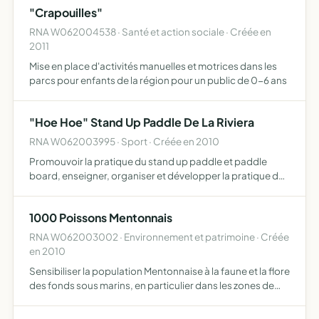
"Crapouilles"
RNA W062004538 · Santé et action sociale · Créée en
2011
Mise en place d'activités manuelles et motrices dans les
parcs pour enfants de la région pour un public de 0-6 ans
"Hoe Hoe" Stand Up Paddle De La Riviera
RNA W062003995 · Sport · Créée en 2010
Promouvoir la pratique du stand up paddle et paddle
board, enseigner, organiser et développer la pratique du
Stand Up Paddle, du Paddle Board et des disciplines
associées et plus généralement sur les côtes dites de la
1000 Poissons Mentonnais
Riv…
RNA W062003002 · Environnement et patrimoine · Créée
en 2010
Sensibiliser la population Mentonnaise à la faune et la flore
des fonds sous marins, en particulier dans les zones de
baignade de Menton (06500) et de Roquebrune Cap
Martin (06190) observer la vie sous marine dans cette z…