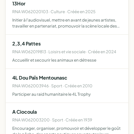
13Hor
RNA W062020103 · Culture · Créée en 2025
Initier à l'audiovisuel, mettre en avant de jeunes artistes,
travailler en partenariat, promouvoir la scène locale des
Alpes Maritimes, encourager la création artistique et
l'évolution de la culture urbaine, accompagner l…
2,3,4 Pattes
RNA W062019813 · Loisirs et vie sociale · Créée en 2024
Accueillir et secourir les animaux en détresse
4L Dou Païs Mentounasc
RNA W062003946 · Sport · Créée en 2010
Participer au raid humanitaire le 4L Trophy
A Ciocoula
RNA W062003200 · Sport · Créée en 1939
Encourager, organiser, promouvoir et développer le goût