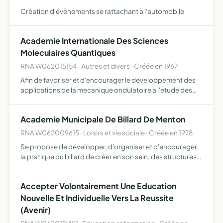
Création d'évènements se rattachant à l'automobile
Academie Internationale Des Sciences
Moleculaires Quantiques
RNA W062015154 · Autres et divers · Créée en 1967
Afin de favoriser et d'encourager le developpement des
applications de la mecanique ondulatoire a l'etude des
phenomenes moleculaires, une academie internationale
des sciences moleculaires quantiques est fondee
Academie Municipale De Billard De Menton
RNA W062009615 · Loisirs et vie sociale · Créée en 1978
Se propose de développer, d'organiser et d'encourager
la pratique du billard de créer en son sein, des structures
lui permettant de mieux remplir son rôle d'organiser des
compétitions pour lesquelles elle aura reçu déléga…
Accepter Volontairement Une Education
Nouvelle Et Individuelle Vers La Reussite
(Avenir)