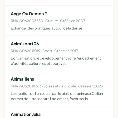
et aux alentours
Ange Ou Demon ?
RNA W062003580 · Culture · Créée en 2007
Échanger des pratiques autour de la danse
Anim'sport06
RNA W062011019 · Sport · Créée en 2017
L'organisation, le développement voire l'encadrement
d'activités culturelles et sportives
Anima'liens
RNA W062018363 · Loisirs et vie sociale · Créée en 2023
La création de lien social par le biais des animaux Ce lien
permet de lutter contre l isolement, favoriser la
communication et l entraide des habitants de la ville de
Menton tout en les reconnectant à la nature
Animation Julia