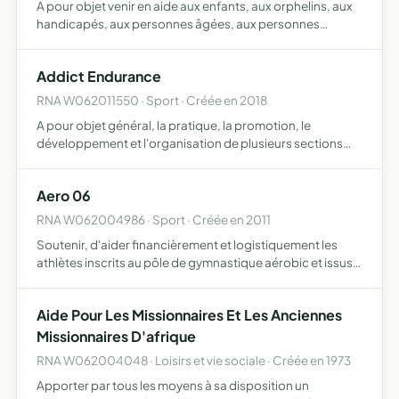
A pour objet venir en aide aux enfants, aux orphelins, aux
handicapés, aux personnes âgées, aux personnes
nécessiteuses au Vietnam
Addict Endurance
RNA W062011550 · Sport · Créée en 2018
A pour objet général, la pratique, la promotion, le
développement et l'organisation de plusieurs sections
sportives toutes les sections sportives créées du club
font l'objet d'une affiliation ou d'un agrément à la fédérat…
Aero 06
RNA W062004986 · Sport · Créée en 2011
Soutenir, d'aider financièrement et logistiquement les
athlètes inscrits au pôle de gymnastique aérobic et issus
des clubs de Menton ou Biot
Aide Pour Les Missionnaires Et Les Anciennes
Missionnaires D'afrique
RNA W062004048 · Loisirs et vie sociale · Créée en 1973
Apporter par tous les moyens à sa disposition un