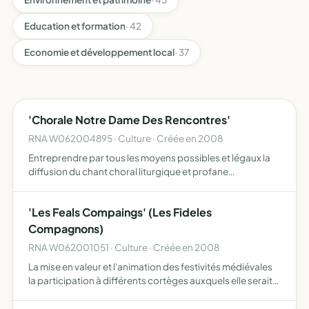
Education et formation
· 42
Economie et développement local
· 37
'Chorale Notre Dame Des Rencontres'
RNA W062004895 · Culture · Créée en 2008
Entreprendre par tous les moyens possibles et légaux la
diffusion du chant choral liturgique et profane
(manifestations, spectacles, collectes, souscriptions, etc
...)
'Les Feals Compaings' (Les Fideles
Compagnons)
RNA W062001051 · Culture · Créée en 2008
La mise en valeur et l'animation des festivités médiévales
la participation à différents cortèges auxquels elle serait
appelée à intervenir, l'organisation de manifestations
culturelles médiévales, la participation à des …