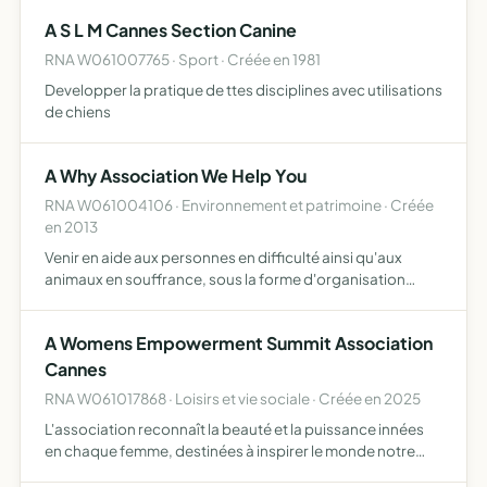
A S L M Cannes Section Canine
RNA W061007765 · Sport · Créée en 1981
Developper la pratique de ttes disciplines avec utilisations
de chiens
A Why Association We Help You
RNA W061004106 · Environnement et patrimoine · Créée
en 2013
Venir en aide aux personnes en difficulté ainsi qu'aux
animaux en souffrance, sous la forme d'organisation
d'événements dont les profits seront reversés
directement à d'autres associations, organismes, refuges
A Womens Empowerment Summit Association
et particul…
Cannes
RNA W061017868 · Loisirs et vie sociale · Créée en 2025
L'association reconnaît la beauté et la puissance innées
en chaque femme, destinées à inspirer le monde notre
mission est d'accompagner les femmes dans un voyage