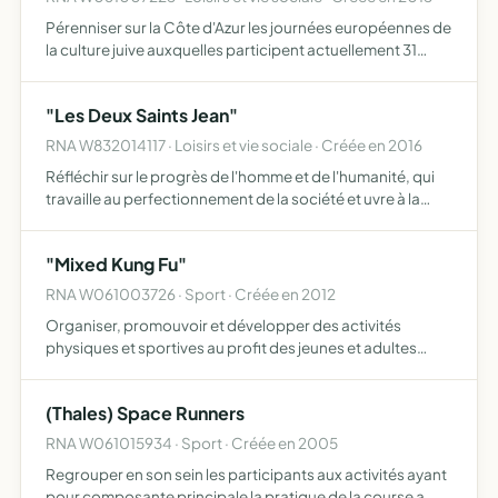
Pérenniser sur la Côte d'Azur les journées européennes de
la culture juive auxquelles participent actuellement 31
pays européens, et en amplifier l'effet dans la région
découvrir et mieux faire connaître l'héritage du pas…
"Les Deux Saints Jean"
RNA W832014117 · Loisirs et vie sociale · Créée en 2016
Réfléchir sur le progrès de l'homme et de l'humanité, qui
travaille au perfectionnement de la société et uvre à la
diffusion de la laïcité ses membres recherchent le
perfectionnement intellectuel et moral ils se doivent m…
"Mixed Kung Fu"
RNA W061003726 · Sport · Créée en 2012
Organiser, promouvoir et développer des activités
physiques et sportives au profit des jeunes et adultes
proposer un programme régulier d'entraînement sportif
afin de les préparer aux rencontres sportives officielles (
(Thales) Space Runners
co…
RNA W061015934 · Sport · Créée en 2005
Regrouper en son sein les participants aux activités ayant
pour composante principale la pratique de la course a