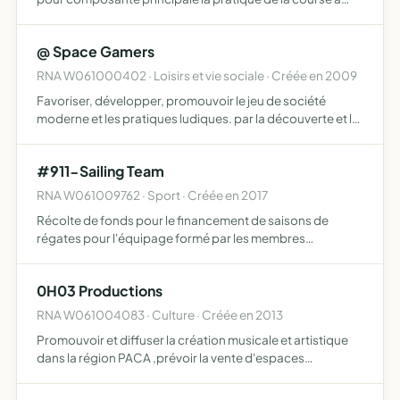
pied( course de route trail course nature cross etc)
@ Space Gamers
RNA W061000402 · Loisirs et vie sociale · Créée en 2009
Favoriser, développer, promouvoir le jeu de société
moderne et les pratiques ludiques. par la découverte et la
pratique du jeu de société, incluant notamment les jeux dit
d'ambiance, de plateau, de rôle en permettant aux …
#911-Sailing Team
RNA W061009762 · Sport · Créée en 2017
Récolte de fonds pour le financement de saisons de
régates pour l'équipage formé par les membres
fondateurs de l'association
0H03 Productions
RNA W061004083 · Culture · Créée en 2013
Promouvoir et diffuser la création musicale et artistique
dans la région PACA ,prévoir la vente d'espaces
publicitaires, des partenariats institutionnels,
commerciaux et logistiques ainsi que l'organisation