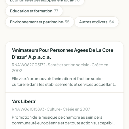
Education et formation
· 77
Environnement et patrimoine
· 55
Autres et divers
· 54
'Animateurs Pour Personnes Agees De La Cote
D'azur' A.p.a.c.a.
RNA W062003172 · Santé et action sociale · Créée en
2002
Elle vise à promouvoir l'animation et l'action socio-
culturelle dans les établissements et services accueillant
des personnes âgées dans ce secteur créer une
dynamique d'échanges et un réseau d'entraide entre
'Ars Libera'
animateurs p…
RNA W061015893 · Culture · Créée en 2007
Promotion de la musique de chambre au sein de la
communauté européenne et de toute action susceptible
de faciliter et développer cette activité par le biais de