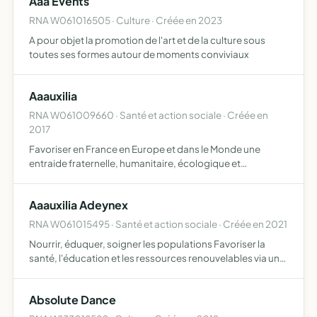
Aaa Events
RNA W061016505 · Culture · Créée en 2023
A pour objet la promotion de l'art et de la culture sous
toutes ses formes autour de moments conviviaux
Aaauxilia
RNA W061009660 · Santé et action sociale · Créée en
2017
Favoriser en France en Europe et dans le Monde une
entraide fraternelle, humanitaire, écologique et
énergétique durable par des actions, des créations et des
réalisations hors du commun appropriées tout en se
Aaauxilia Adeynex
rendant util…
RNA W061015495 · Santé et action sociale · Créée en 2021
Nourrir, éduquer, soigner les populations Favoriser la
santé, l'éducation et les ressources renouvelables via un
partenariat fraternel, caritatif, humanitaire,
philanthropique, sanitaire, éducatif, écologique et
Absolute Dance
énergétiq…