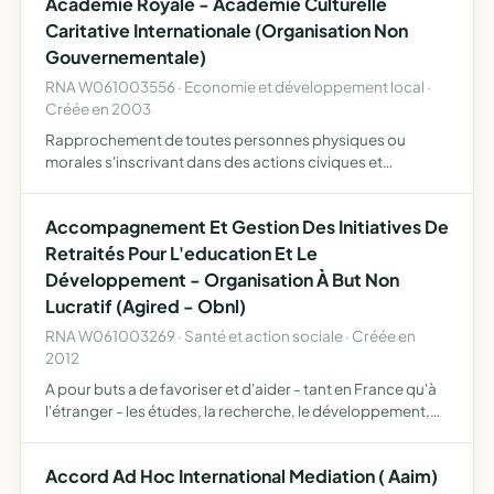
Academie Royale - Academie Culturelle
Caritative Internationale (Organisation Non
Gouvernementale)
RNA W061003556 · Economie et développement local ·
Créée en 2003
Rapprochement de toutes personnes physiques ou
morales s'inscrivant dans des actions civiques et
citoyennes , par leur courage et dévouement par la
solidarité et l'altruisme envers les plus défavorisés en
Accompagnement Et Gestion Des Initiatives De
France , dans le…
Retraités Pour L'education Et Le
Développement - Organisation À But Non
Lucratif (Agired - Obnl)
RNA W061003269 · Santé et action sociale · Créée en
2012
A pour buts a de favoriser et d'aider - tant en France qu'à
l'étranger - les études, la recherche, le développement,
les partenariats, les parrainages, les actions de
communication, les expériences, les montages
Accord Ad Hoc International Mediation ( Aaim)
opération…