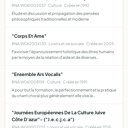
RNA W061002057 · Culture · Créée en 1992
Étude et discussion et propagation des pensées
philosophiques traditionnelles et moderne
"Corps Et Ame"
RNA W062004130 · Loisirs et vie sociale · Créée en 2005
Favoriser l'épanouissement holistique des êtres humains
par le moyen de la relation d'aide et de diverses
techniques de bien-être
"Ensemble Ars Vocalis"
RNA W061008159 · Culture · Créée en 1991
A pour but la formation, le perfectionnement et la pratique
du chant choral plus généralement elle vise la
participation et l'organisation de toutes manifestations
culturelles en France, à l'étranger, notamment en union e…
"Journées Européennes De La Culture Juive
Côte D'azur"- ("J.e.c.j.c.a")
RNA W061007225 · Loisirs et vie sociale · Créée en 2015