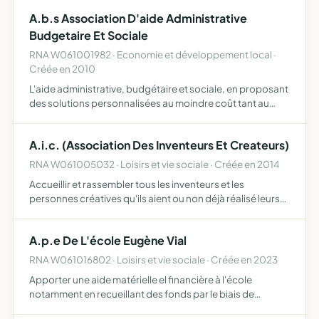
naturel et transformateur, mêlant mode, soin de soi,
A.b.s Association D'aide Administrative
danse,…
Budgetaire Et Sociale
RNA W061001982 · Economie et développement local ·
Créée en 2010
L'aide administrative, budgétaire et sociale, en proposant
des solutions personnalisées au moindre coût tant au
commerçants, artisans TPE, auto-entrepreneurs,
professions libérales, indépendants, associations,
A.i.c. (Association Des Inventeurs Et Createurs)
sociétés di…
RNA W061005032 · Loisirs et vie sociale · Créée en 2014
Accueillir et rassembler tous les inventeurs et les
personnes créatives qu'ils aient ou non déjà réalisé leurs
projets ou leurs idées, les aider dans leurs démarches de
protection qu'elle soit physique ou intellectuelle, …
A.p.e De L'école Eugène Vial
RNA W061016802 · Loisirs et vie sociale · Créée en 2023
Apporter une aide matérielle el financière à l'école
notamment en recueillant des fonds par le biais de
diverses actions animer la communauté de parents afin