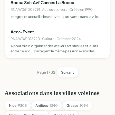
Bocca Soit Avf Cannes La Bocca
RNA W061006291 · Autres et divers · Créée en 1990
Integrer et accueillir les nouveaux arrivants dans la ville.
Acor-Event
RNA W061016920 · Culture · Créée en 2024
A pour but d'organiser des ateliers artistiques et loisirs
entre ceux qui partagent la même passion exemples
organiser des petits concerts pour partager le talent de
chacun, organiser des shootings photo pour ceux qui
par…
Page 1 / 32
Suivant
Associations dans les villes voisines
Nice
· 9308
Antibes
· 1340
Grasse
· 1094