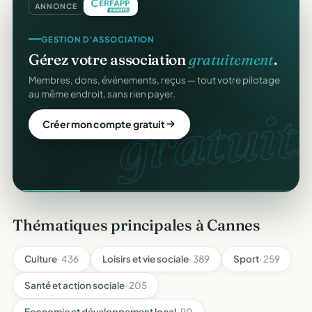
ANNONCE
GESTION D'ASSOCIATION
Gérez votre association
gratuitement
.
Membres, dons, événements, reçus — tout votre pilotage
au même endroit, sans rien payer.
gratuit.
Créer mon compte gratuit
Thématiques principales à Cannes
Culture
· 436
Loisirs et vie sociale
· 389
Sport
· 259
Santé et action sociale
· 205
Economie et développement local
· 90