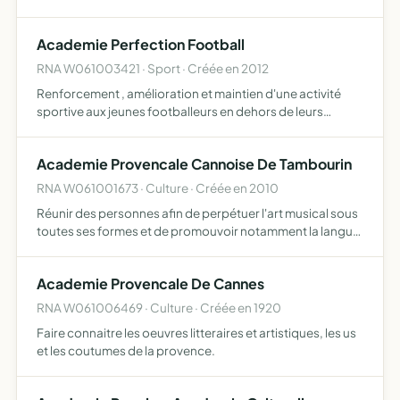
Academie Perfection Football
RNA W061003421 · Sport · Créée en 2012
Renforcement , amélioration et maintien d'une activité
sportive aux jeunes footballeurs en dehors de leurs
structures clubs soutien accompagnement et conseils
assurés par un ou des éducateurs diplômés
Academie Provencale Cannoise De Tambourin
RNA W061001673 · Culture · Créée en 2010
Réunir des personnes afin de perpétuer l'art musical sous
toutes ses formes et de promouvoir notamment la langue,
les us et coutumes des traditions provençales en les
diffusant sur le territoire local et régional l'associ…
Academie Provencale De Cannes
RNA W061006469 · Culture · Créée en 1920
Faire connaitre les oeuvres litteraires et artistiques, les us
et les coutumes de la provence.