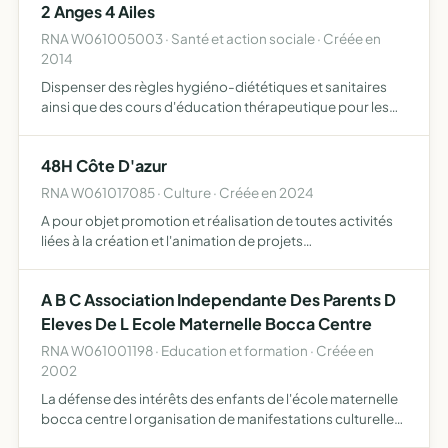
2 Anges 4 Ailes
d'évènements ,…
RNA W061005003 · Santé et action sociale · Créée en
2014
Dispenser des règles hygiéno-diététiques et sanitaires
ainsi que des cours d'éducation thérapeutique pour les
populations défavorisées, dans le but de prévenir
l'apparition de maladies et leurs complications
48H Côte D'azur
RNA W061017085 · Culture · Créée en 2024
A pour objet promotion et réalisation de toutes activités
liées à la création et l'animation de projets
cinématographiques et audiovisuels favoriser le
développement et la diffusion de tout évènement lié à la
A B C Association Independante Des Parents D
création cul…
Eleves De L Ecole Maternelle Bocca Centre
RNA W061001198 · Education et formation · Créée en
2002
La défense des intérêts des enfants de l'école maternelle
bocca centre l organisation de manifestations culturelles
et pédagogiques ainsi que toutes activités annexes