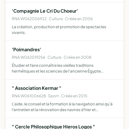
concerts festivals enregistrements et tous moyens de
'Compagnie Le Cri Du Choeur'
diffusio…
RNA W062006922 · Culture · Créée en 2006
La création, production et promotion de spectacles
vivants.
'Poimandres'
RNA W062019256 · Culture · Créée en 2008
Étudier et faire connaître les vieilles traditions
hermétiques et les sciences de l'ancienne Égypte
maintenir des relations avec les sociétés savantes et
culturelles dont les buts se rapprochent de l'association
" Association Kermar "
RNA W061006628 · Sport · Créée en 2015
L'aide, le conseil et la formation à la navigation ainsi qu'à
l'entretien et la rénovation des navires d'hier et
d'aujourd'hui, et plus généralement toutes opérations
industrielles, commerciales ou financières , mobilière…
" Cercle Philosophique Hieros Logos "