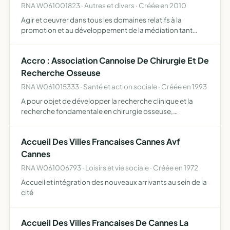
RNA W061001823 · Autres et divers · Créée en 2010
Agir et oeuvrer dans tous les domaines relatifs à la
promotion et au développement de la médiation tant
conventionnelle que judiciaire, organiser des colloques,
représenter les membres de l'association et présenter
Accro : Association Cannoise De Chirurgie Et De
leurs …
Recherche Osseuse
RNA W061015333 · Santé et action sociale · Créée en 1993
A pour objet de développer la recherche clinique et la
recherche fondamentale en chirurgie osseuse,
orthopédique, traumatologique et stomatologique
l'enseignement, la formation médicale continue, la
Accueil Des Villes Francaises Cannes Avf
recherche et le dévelo…
Cannes
RNA W061006793 · Loisirs et vie sociale · Créée en 1972
Accueil et intégration des nouveaux arrivants au sein de la
cité
Accueil Des Villes Francaises De Cannes La