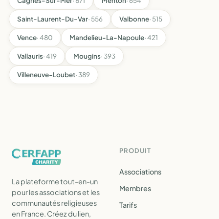
Cagnes-Sur-Mer
· 871
Menton
· 654
Saint-Laurent-Du-Var
· 556
Valbonne
· 515
Vence
· 480
Mandelieu-La-Napoule
· 421
Vallauris
· 419
Mougins
· 393
Villeneuve-Loubet
· 389
PRODUIT
Associations
La plateforme tout-en-un
Membres
pour les associations et les
communautés religieuses
Tarifs
en France. Créez du lien,