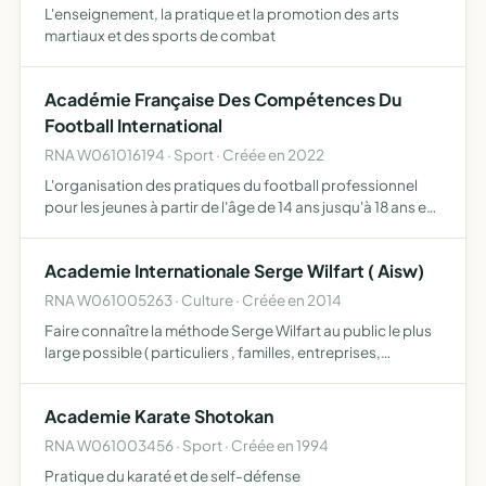
L'enseignement, la pratique et la promotion des arts
martiaux et des sports de combat
Académie Française Des Compétences Du
Football International
RNA W061016194 · Sport · Créée en 2022
L'organisation des pratiques du football professionnel
pour les jeunes à partir de l'âge de 14 ans jusqu'à 18 ans en
France et hors de France assurer également de bonnes
politiques associatives, sportive et éducative en p…
Academie Internationale Serge Wilfart ( Aisw)
RNA W061005263 · Culture · Créée en 2014
Faire connaître la méthode Serge Wilfart au public le plus
large possible ( particuliers , familles, entreprises,
collectivités, etc ) enseigner la méthode Serge Wilfart au
public le plus large possible ( particuliers , f…
Academie Karate Shotokan
RNA W061003456 · Sport · Créée en 1994
Pratique du karaté et de self-défense