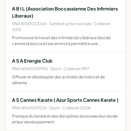
directement ou indirectement liées à ces objectifs
A B I L (Association Boccassienne Des Infirmiers
Liberaux)
RNA W061003346 · Santé et action sociale · Créée en
2012
Promouvoir le travail des infirmier (e) s libéraux (les) de
cannes la bocca et ses environs permettre une
coordination renforcée entre professionnels pour une
meilleure prise en charge des patients du secteur faciliter
A S A Energie Club
le…
RNA W062009950 · Sport · Créée en 1997
Diffuser et développer des activités de loisirs et de
détente
A S Cannes Karate ( Azur Sports Cannes Karate )
RNA W061009234 · Sport · Créée en 2008
Pratique du karate et des disciplines associees leur etude
et leur developpement