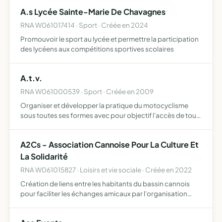
de créer du lien entre les divers acteurs de la sphère
A.s Lycée Sainte-Marie De Chavagnes
scolaire…
RNA W061017414 · Sport · Créée en 2024
Promouvoir le sport au lycée et permettre la participation
des lycéens aux compétitions sportives scolaires
A.t.v.
RNA W061000539 · Sport · Créée en 2009
Organiser et développer la pratique du motocyclisme
sous toutes ses formes avec pour objectif l'accès de tous
à la pratique des activités sportives et physiques,
s'interdisant toute discrimination
A2Cs - Association Cannoise Pour La Culture Et
La Solidarité
RNA W061015827 · Loisirs et vie sociale · Créée en 2022
Création de liens entre les habitants du bassin cannois
pour faciliter les échanges amicaux par l'organisation
d'animations socio culturelles et d'activités diverses,
visant l'épanouissement des enfants, des jeunes et des…