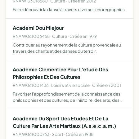
RNA W133018580 · Culture · Créée en 2012
Faire découvrir la danse à travers diverses chorégraphies
Academi Dou Miejour
RNA W061006458 · Culture · Créée en 1979
Contribuer au rayonnement de la culture provencale au
travers des chants et des danses du terroir.
Academie Clementine Pour L'etude Des
Philosophies Et Des Cultures
RNA W061001436 · Loisirs et vie sociale · Créée en 2001
Favoriser l'approfondissement de la connaissance des
philosophies et des cultures, de l'histoire, des arts, des
religions, des pays et des hommes au moyen de
conférences, colloques, débats, livres, voyages,
Academie Du Sport Des Etudes Et De La
projections, v…
Culture Par Les Arts Martiaux (A.s.e.c.a.m.)
RNA W061000763 · Sport · Créée en 1988