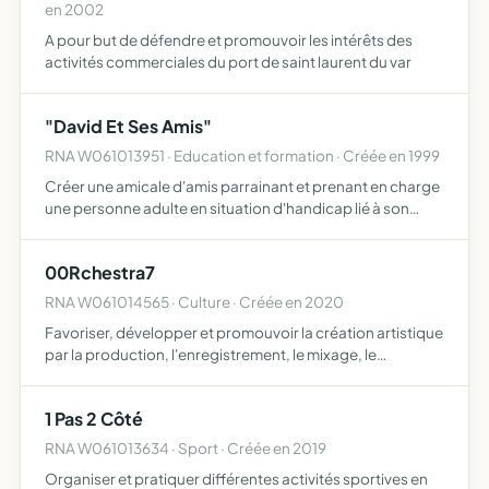
en 2002
A pour but de défendre et promouvoir les intérêts des
activités commerciales du port de saint laurent du var
"David Et Ses Amis"
RNA W061013951 · Education et formation · Créée en 1999
Créer une amicale d'amis parrainant et prenant en charge
une personne adulte en situation d'handicap lié à son
autisme, moralement, matériellement et financièrement
tout au long de sa vie l'accompagner, le soutenir et pro…
00Rchestra7
RNA W061014565 · Culture · Créée en 2020
Favoriser, développer et promouvoir la création artistique
par la production, l'enregistrement, le mixage, le
mastering, la promotion et la réalisation de tous supports
audio et vidéo sous toutes formes existantes ou à ve…
1 Pas 2 Côté
RNA W061013634 · Sport · Créée en 2019
Organiser et pratiquer différentes activités sportives en