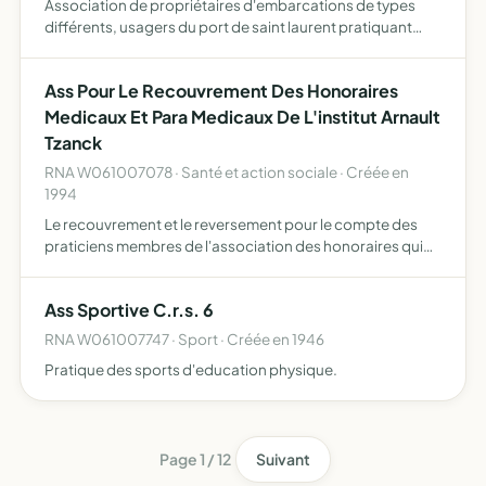
Association de propriétaires d'embarcations de types
différents, usagers du port de saint laurent pratiquant
activement la pêche en mer, la croisière cotière a voile ou a
moteur, les sports nautiques.
Ass Pour Le Recouvrement Des Honoraires
Medicaux Et Para Medicaux De L'institut Arnault
Tzanck
RNA W061007078 · Santé et action sociale · Créée en
1994
Le recouvrement et le reversement pour le compte des
praticiens membres de l'association des honoraires qui
leur sont verses par les organismes sociaux au titre de leur
activite au sein des etablissements de l'institut ar…
Ass Sportive C.r.s. 6
RNA W061007747 · Sport · Créée en 1946
Pratique des sports d'education physique.
Page 1 / 12
Suivant