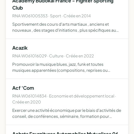
Academy Budokai France - Fighter Sporting
le prolo…
Club
RNA W061005353 · Sport · Créée en 2014
Sportivement des cours d'arts martiaux , anciens et
nouveaux , des stages d'initiations , plus spécifiques au
niveau international ( judo, karaté, aïkido , traditionnel, all
round fighting, MMA ) , participation à tout to…
Acazik
RNA W061016029 · Culture · Créée en 2022
Promouvoir la musique blues, jazz, funk et toutes
musiques apparentées (compositions, reprises ou
arrangées) en France ou à l'étranger organiser des
festivals, concerts et jam sessions organiser ou accueillir
Acf 'Com
des stages d…
RNA W061014834 · Economie et développement local ·
Créée en 2020
Exercer une activité économique par le biais d'activités de
conseil, de conférences, séminaire, formation pour
adulte, production de photos et vidéos, communication
sur tous supports (vidéos, blogs, réseaux sociaux, press…
Achats Fournitures Automobiles Mutualises 06