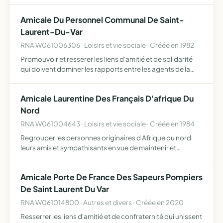
renforcer la cohésion du système éducatif du collège
Saint-Exupéry de Saint Laurent-du-Var
Amicale Du Personnel Communal De Saint-
Laurent-Du-Var
RNA W061006306 · Loisirs et vie sociale · Créée en 1982
Promouvoir et resserer les liens d'amitié et de solidarité
qui doivent dominer les rapports entre les agents de la
ville et éventuellement d'apporter aide et assistance à
ceux d'entre eux que le destin frapperait dans leu…
Amicale Laurentine Des Français D'afrique Du
Nord
RNA W061004643 · Loisirs et vie sociale · Créée en 1984
Regrouper les personnes originaires d Afrique du nord
leurs amis et sympathisants en vue de maintenir et
développer les liens d'amitié et de camaraderie
Amicale Porte De France Des Sapeurs Pompiers
De Saint Laurent Du Var
RNA W061014800 · Autres et divers · Créée en 2020
Resserrer les liens d'amitié et de confraternité qui unissent