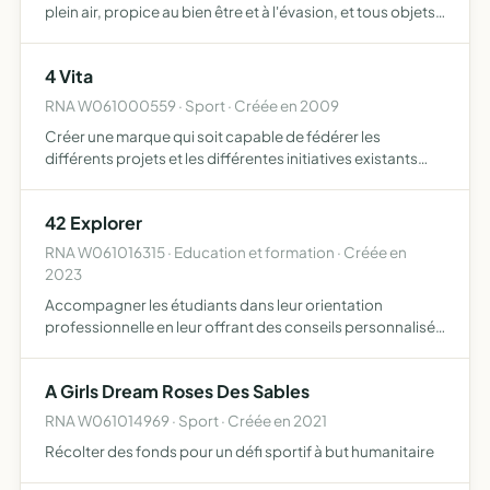
plein air, propice au bien être et à l'évasion, et tous objets
similaires, connexes ou complémentaires ou susceptibles
d'en favoriser la réalisation ou le développ…
4 Vita
RNA W061000559 · Sport · Créée en 2009
Créer une marque qui soit capable de fédérer les
différents projets et les différentes initiatives existants
dans le monde des évènements sportifs outdoor
concernant l'environnement et la santé afin de pouvoir
42 Explorer
communiquer…
RNA W061016315 · Education et formation · Créée en
2023
Accompagner les étudiants dans leur orientation
professionnelle en leur offrant des conseils personnalisés
et des ressources adaptées à leur profil Elle vise
également à favoriser la participation des étudiants à des
A Girls Dream Roses Des Sables
évén…
RNA W061014969 · Sport · Créée en 2021
Récolter des fonds pour un défi sportif à but humanitaire