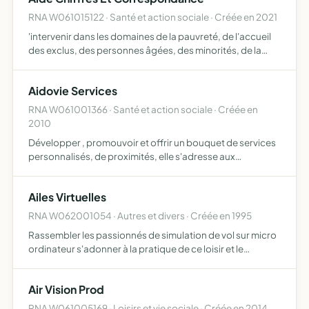
RNA W061015122 · Santé et action sociale · Créée en 2021
'intervenir dans les domaines de la pauvreté, de l'accueil
des exclus, des personnes âgées, des minorités, de la
prévention ainsi que de l'enfance, de la jeunesse et des
loisirs elle organise notamment, sans but lucratif,…
Aidovie Services
RNA W061001366 · Santé et action sociale · Créée en
2010
Développer , promouvoir et offrir un bouquet de services
personnalisés, de proximités, elle s'adresse aux
personnes qui se trouvent dans l'incapacité d'accomplir
certaines tâches de la vie courantes ,elle propose un
Ailes Virtuelles
relai…
RNA W062001054 · Autres et divers · Créée en 1995
Rassembler les passionnés de simulation de vol sur micro
ordinateur s'adonner à la pratique de ce loisir et le
promouvoir partager des compétences en aéronautique
et en micro informatique
Air Vision Prod
RNA W061005169 · Loisirs et vie sociale · Créée en 2014