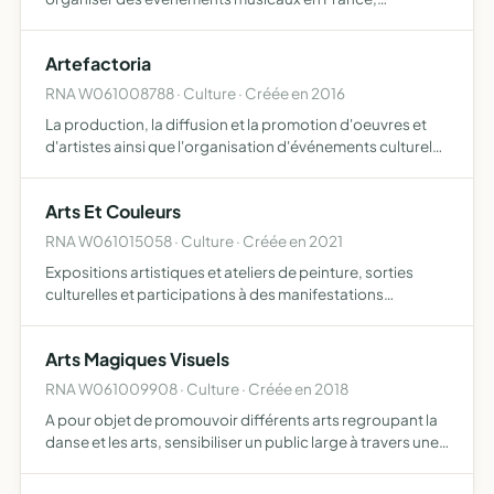
enregistrement et production d'autres groupes locaux
Artefactoria
RNA W061008788 · Culture · Créée en 2016
La production, la diffusion et la promotion d'oeuvres et
d'artistes ainsi que l'organisation d'événements culturels
l'association encourage l'accomplissement de ses
membres et de leurs projets par un soutien administratif…
Arts Et Couleurs
RNA W061015058 · Culture · Créée en 2021
Expositions artistiques et ateliers de peinture, sorties
culturelles et participations à des manifestations
culturelles et diverses
Arts Magiques Visuels
RNA W061009908 · Culture · Créée en 2018
A pour objet de promouvoir différents arts regroupant la
danse et les arts, sensibiliser un public large à travers une
approche corporel et du mouvement sur des techniques
diverses de la danse acrobatique, de danse classi…