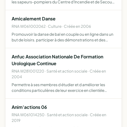
les sapeurs-pompiers du Centre d'Incendie et de Secours
afin d'organiser les événements suivants Réunions,
Concours, Manifestations sportives et culturelles, V…
Amicalement Danse
RNA W061002062 · Culture · Créée en 2006
Promouvoir la danse de bal en couple ou en ligne dans un
but de loisirs. participer à des démonstrations et des
animations
Anfuc Association Nationale De Formation
Urologique Continue
RNA W281001220 · Santé et action sociale · Créée en
2004
Permettre à ses membres d étudier et d améliorer les
conditions particulières de leur exercice en clientèle
privée de permettre à ses membres d assurer leur
enrichissement technique et le perfectionnement de leur
Anim'actions 06
art par …
RNA W061014250 · Santé et action sociale · Créée en
2019