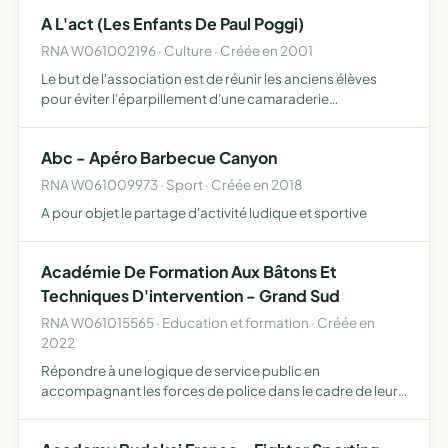
A L'act (Les Enfants De Paul Poggi)
RNA W061002196 · Culture · Créée en 2001
Le but de l'association est de réunir les anciens élèves
pour éviter l'éparpillement d'une camaraderie
chaleureuse pour échanger des projets professionnels
pour aider de toutes les manières qui soient les jeunes
Abc - Apéro Barbecue Canyon
élèves du…
RNA W061009973 · Sport · Créée en 2018
A pour objet le partage d'activité ludique et sportive
Académie De Formation Aux Bâtons Et
Techniques D'intervention - Grand Sud
RNA W061015565 · Education et formation · Créée en
2022
Répondre à une logique de service public en
accompagnant les forces de police dans le cadre de leur
formation d'entrainement au maniement des bâtons et
techniques d'intervention l'action de l'AFBTI s'inscrit dans