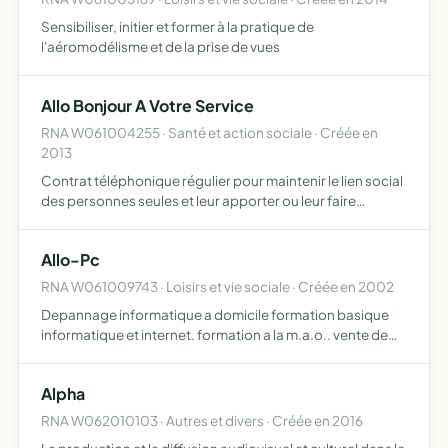
Sensibiliser, initier et former à la pratique de
l'aéromodélisme et de la prise de vues
Allo Bonjour A Votre Service
RNA W061004255 · Santé et action sociale · Créée en
2013
Contrat téléphonique régulier pour maintenir le lien social
des personnes seules et leur apporter ou leur faire
apporter l'aide nécessaire selon leurs besoins pour vivre
en harmonie chez elles et simplifier la vie à toute…
Allo-Pc
RNA W061009743 · Loisirs et vie sociale · Créée en 2002
Depannage informatique a domicile formation basique
informatique et internet. formation a la m.a.o.. vente de
pieces detachees. assemblage d'ordinateurs. entretien
materiel
Alpha
RNA W062010103 · Autres et divers · Créée en 2016