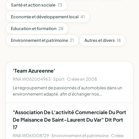
Santé et action sociale
· 73
Economie et développement local
· 41
Education et formation
· 28
Environnement et patrimoine
· 21
Autres et divers
· 18
'Team Azureenne'
RNA W062004963 · Sport · Créée en 2008
Le regroupement de passionnés d'automobiles dans un
environnement adapté, afin d'échanger nos
connaissances - participer aux manifestations locales -
organiser des évènements en rapport avec l'automobile -
"Association De L'activité Commerciale Du Port
faire découvrir…
De Plaisance De Saint-Laurent Du Var" Dit Port
17
RNA W061008729 · Environnement et patrimoine · Créée