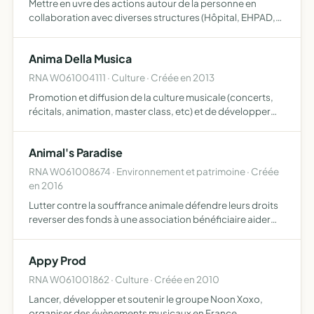
Mettre en uvre des actions autour de la personne en
collaboration avec diverses structures (Hôpital, EHPAD,
Maisons de retraite, etc ) et leurs usagers afin de
contribuer au mieux être des résidents, les aider à lutter
Anima Della Musica
co…
RNA W061004111 · Culture · Créée en 2013
Promotion et diffusion de la culture musicale (concerts,
récitals, animation, master class, etc) et de développer
des échanges culturels
Animal's Paradise
RNA W061008674 · Environnement et patrimoine · Créée
en 2016
Lutter contre la souffrance animale défendre leurs droits
reverser des fonds à une association bénéficiaire aider
une association dans ses actions rénover les lieux de vie
des animaux (refuges, élevages)
Appy Prod
RNA W061001862 · Culture · Créée en 2010
Lancer, développer et soutenir le groupe Noon Xoxo,
organiser des évènements musicaux en France,