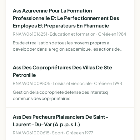
développement économique, d'habitat de socialisation,
Ass Azureenne Pour La Formation
de …
Professionnelle Et Le Perfectionnement Des
Employes Et Preparateurs En Pharmacie
RNA W061016251 · Education et formation · Créée en 1984
Etude et realisation de tous les moyens propres a
developper dans la region academique, les actions de
premiere formation, d'apprentissage, de formation
continue, de formation alternee et de perfectionnement
Ass Des Copropriétaires Des Villas De Ste
pour les prep…
Petronille
RNA W061009805 · Loisirs et vie sociale · Créée en 1998
Gestion de la copropriete defense des interetsq
communs des coprprietaires
Ass Des Pecheurs Plaisanciers De Saint-
Laurent-Du-Var (A.p.p.s.l.)
RNA W061000615 · Sport · Créée en 1977