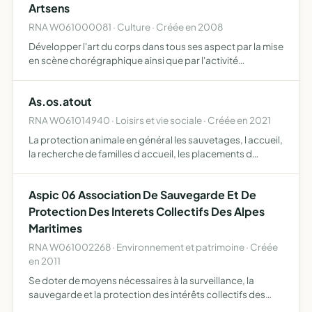
Artsens
RNA W061000081 · Culture · Créée en 2008
Développer l'art du corps dans tous ses aspect par la mise
en scène chorégraphique ainsi que par l'activité
corporelle de danse et remise en forme physique
As.os.atout
RNA W061014940 · Loisirs et vie sociale · Créée en 2021
La protection animale en général les sauvetages, l accueil,
la recherche de familles d accueil, les placements d
animaux, la stérilisation et identification des animaux et
notamment des chats de la rue, apporter une aide …
Aspic 06 Association De Sauvegarde Et De
Protection Des Interets Collectifs Des Alpes
Maritimes
RNA W061002268 · Environnement et patrimoine · Créée
en 2011
Se doter de moyens nécessaires à la surveillance, la
sauvegarde et la protection des intérêts collectifs des
Alpes Maritimes et notamment sur les nouveaux modes de