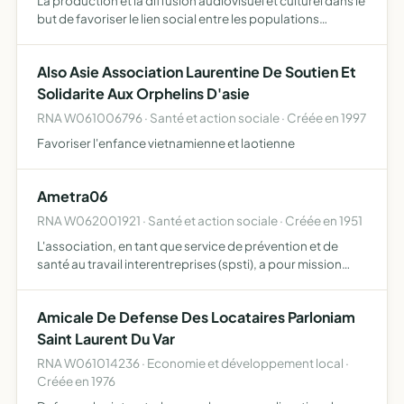
La production et la diffusion audiovisuel et culturel dans le
but de favoriser le lien social entre les populations
promouvoir la communication favoriser les échanges
intergénérationnels promouvoir les différentes associa…
Also Asie Association Laurentine De Soutien Et
Solidarite Aux Orphelins D'asie
RNA W061006796 · Santé et action sociale · Créée en 1997
Favoriser l'enfance vietnamienne et laotienne
Ametra06
RNA W062001921 · Santé et action sociale · Créée en 1951
L'association, en tant que service de prévention et de
santé au travail interentreprises (spsti), a pour mission
principale d'éviter toute altération de la santé des
travailleurs du fait de leur travail elle contribue à l…
Amicale De Defense Des Locataires Parloniam
Saint Laurent Du Var
RNA W061014236 · Economie et développement local ·
Créée en 1976