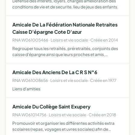
Defense des interets, loyers, charges amelioration des
conditions de vie et de securite, lieu de jeux des enfants.
Amicale De La Fédération Nationale Retraites
Caisse D'épargne Cote D'azur
RNA W061005466 · Loisirs et vie sociale · Créée en 2014
Regrouper tous les retraités, préretraités, conjoints des
caisse d'épargne ainsi que leurs proches et amis,
organiser, proposer des animations, repas, voyages et
toute sorte d'activités ludiques
Amicale Des Anciens De La C R S N°6
RNA W061008656 · Loisirs et vie sociale · Créée en 1977
Liens d'amities
Amicale Du Collège Saint Exupery
RNA W061014756 · Loisirs et vie sociale · Créée en 2018
Promouvoir et organiser les différentes activités extra
scolaires (repas, voyages et uvres sociales) afin de