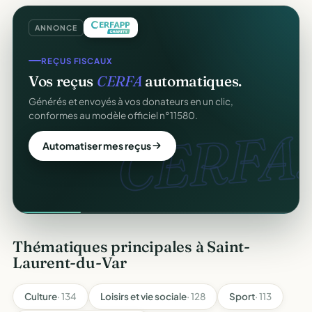
ANNONCE
REÇUS FISCAUX
Vos reçus
CERFA
automatiques.
Générés et envoyés à vos donateurs en un clic,
conformes au modèle officiel n°11580.
CERFA.
Automatiser mes reçus
Thématiques principales à Saint-
Laurent-du-Var
Culture
· 134
Loisirs et vie sociale
· 128
Sport
· 113