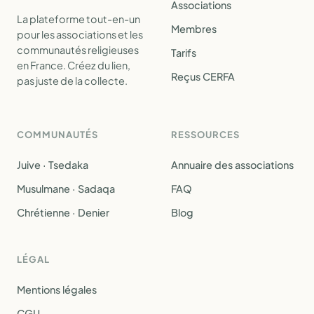
Associations
La plateforme tout-en-un
Membres
pour les associations et les
communautés religieuses
Tarifs
en France. Créez du lien,
Reçus CERFA
pas juste de la collecte.
COMMUNAUTÉS
RESSOURCES
Juive · Tsedaka
Annuaire des associations
Musulmane · Sadaqa
FAQ
Chrétienne · Denier
Blog
LÉGAL
Mentions légales
CGU