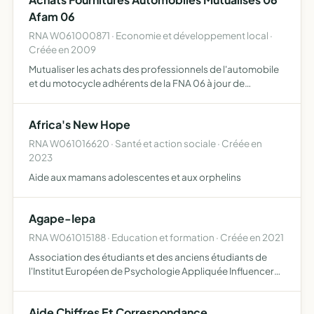
Afam 06
RNA W061000871 · Economie et développement local ·
Créée en 2009
Mutualiser les achats des professionnels de l'automobile
et du motocycle adhérents de la FNA 06 à jour de
cotisation depuis 2 ans
Africa's New Hope
RNA W061016620 · Santé et action sociale · Créée en
2023
Aide aux mamans adolescentes et aux orphelins
Agape-Iepa
RNA W061015188 · Education et formation · Créée en 2021
Association des étudiants et des anciens étudiants de
l'Institut Européen de Psychologie Appliquée Influencer
favorablement les instances de décisions publiques et
administratives concernant la reconnaissance des
Aide Chiffres Et Correspondance
métiers …