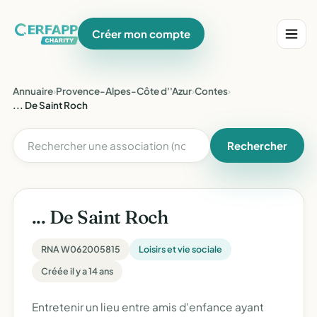
Créer mon compte
Annuaire
›
Provence-Alpes-Côte d''Azur
›
Contes
›
... De Saint Roch
Rechercher
... De Saint Roch
RNA W062005815
Loisirs et vie sociale
Créée il y a 14 ans
Entretenir un lieu entre amis d'enfance ayant