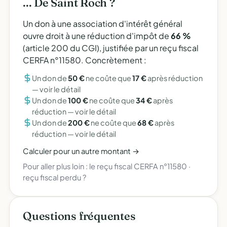
... De Saint Roch ?
Un don à une association d'intérêt général
ouvre droit à une réduction d'impôt de
66 %
(article 200 du CGI), justifiée par un reçu fiscal
CERFA n°11580. Concrètement :
Un don de
50 €
ne coûte que
17 €
après réduction
—
voir le détail
Un don de
100 €
ne coûte que
34 €
après
réduction —
voir le détail
Un don de
200 €
ne coûte que
68 €
après
réduction —
voir le détail
Calculer pour un autre montant →
Pour aller plus loin :
le reçu fiscal CERFA n°11580
·
reçu fiscal perdu ?
Questions fréquentes