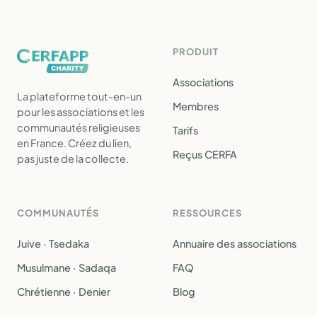
PRODUIT
Associations
La plateforme tout-en-un
Membres
pour les associations et les
communautés religieuses
Tarifs
en France. Créez du lien,
Reçus CERFA
pas juste de la collecte.
COMMUNAUTÉS
RESSOURCES
Juive · Tsedaka
Annuaire des associations
Musulmane · Sadaqa
FAQ
Chrétienne · Denier
Blog