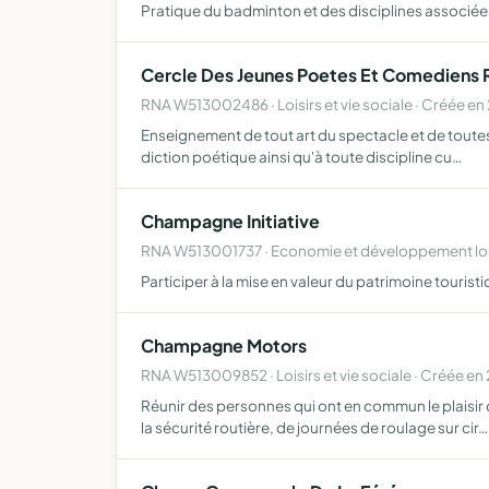
Pratique du badminton et des disciplines associée
Cercle Des Jeunes Poetes Et Comediens
RNA W513002486 · Loisirs et vie sociale · Créée e
Enseignement de tout art du spectacle et de toutes 
diction poétique ainsi qu'à toute discipline cu…
Champagne Initiative
RNA W513001737 · Economie et développement loc
Participer à la mise en valeur du patrimoine touris
Champagne Motors
RNA W513009852 · Loisirs et vie sociale · Créée en
Réunir des personnes qui ont en commun le plaisir
la sécurité routière, de journées de roulage sur cir…