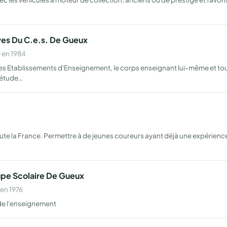
ves Du C.e.s. De Gueux
 en 1984
les Etablissements d'Enseignement, le corps enseignant lui-même et to
'étude…
te la France. Permettre à de jeunes coureurs ayant déjà une expérience
upe Scolaire De Gueux
en 1976
 de l'enseignement