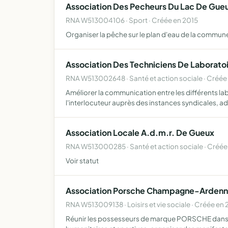
Association Des Pecheurs Du Lac De Gue
RNA W513004106 · Sport · Créée en 2015
Organiser la pêche sur le plan d'eau de la commune, 
Association Des Techniciens De Laboratoi
RNA W513002648 · Santé et action sociale · Créée
Améliorer la communication entre les différents lab
l'interlocuteur auprès des instances syndicales, a
Association Locale A.d.m.r. De Gueux
RNA W513000285 · Santé et action sociale · Créée
Voir statut
Association Porsche Champagne-Arden
RNA W513009138 · Loisirs et vie sociale · Créée en
Réunir les possesseurs de marque PORSCHE dans des a