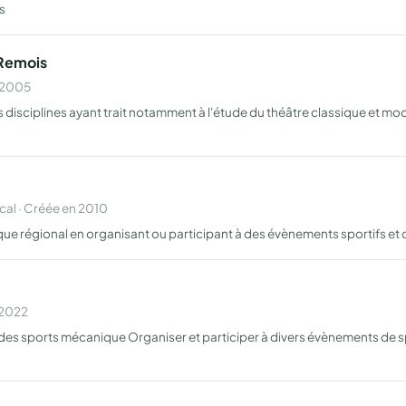
s
 Remois
n 2005
disciplines ayant trait notamment à l'étude du théâtre classique et mode
al · Créée en 2010
tique régional en organisant ou participant à des évènements sportifs et 
 2022
 des sports mécanique Organiser et participer à divers évènements de s