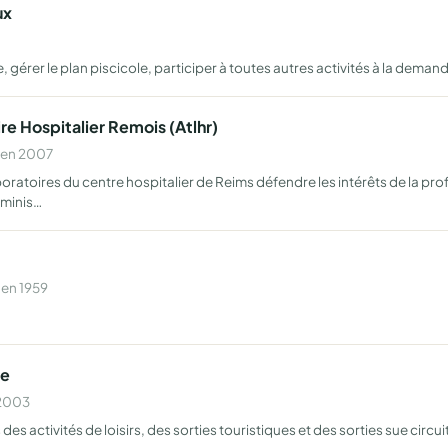
ux
gérer le plan piscicole, participer à toutes autres activités à la demand
re Hospitalier Remois (Atlhr)
 en 2007
oratoires du centre hospitalier de Reims défendre les intérêts de la pro
dminis…
 en 1959
ne
 2003
ctivités de loisirs, des sorties touristiques et des sorties sue circuit