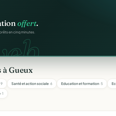
atiques.
FA.
onformes au modèle
s à Gueux
· 9
Santé et action sociale
· 6
Education et formation
· 5
Ec
e
· 1