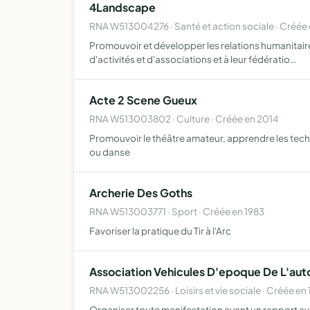
4Landscape
RNA W513004276 · Santé et action sociale · Créée
Promouvoir et développer les relations humanitaire
d'activités et d'associations et à leur fédératio…
Acte 2 Scene Gueux
RNA W513003802 · Culture · Créée en 2014
Promouvoir le théâtre amateur, apprendre les techn
ou danse
Archerie Des Goths
RNA W513003771 · Sport · Créée en 1983
Favoriser la pratique du Tir à l'Arc
Association Vehicules D'epoque De L'a
RNA W513002256 · Loisirs et vie sociale · Créée en 
Organiser toute manifestation ayant un rapport avec