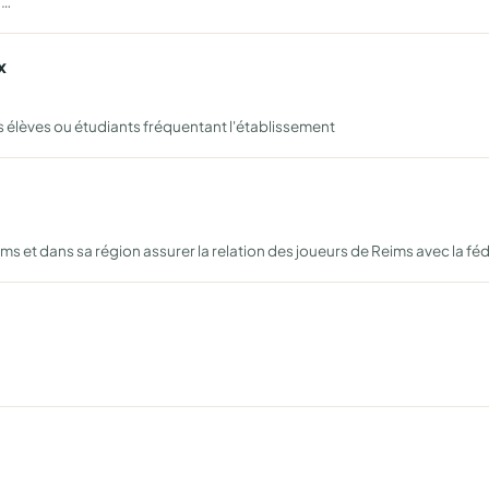
a…
x
es élèves ou étudiants fréquentant l'établissement
s et dans sa région assurer la relation des joueurs de Reims avec la fé