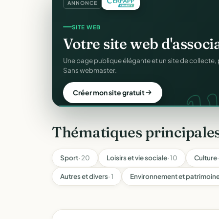
ANNONCE
REÇUS FISCAUX
Vos reçus
CERFA
autom
CER
Générés et envoyés à vos donateurs en un clic, c
officiel n°11580.
Automatiser mes reçus
Thématiques principale
Sport
· 20
Loisirs et vie sociale
· 10
Culture
Autres et divers
· 1
Environnement et patrimoin