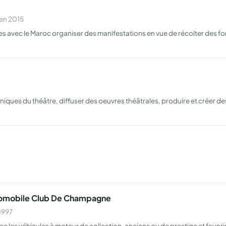
 en 2015
s avec le Maroc organiser des manifestations en vue de récolter des fond
iques du théâtre, diffuser des oeuvres théâtrales, produire et créer d
utomobile Club De Champagne
1997
 les véhicules à moteur de collection, anciens ou de prestige et favori