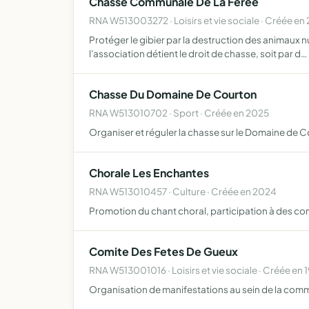
Chasse Communale De La Férée
RNA W513003272 · Loisirs et vie sociale · Créée e
Protéger le gibier par la destruction des animaux 
l'association détient le droit de chasse, soit par d…
Chasse Du Domaine De Courton
RNA W513010702 · Sport · Créée en 2025
Organiser et réguler la chasse sur le Domaine de C
Chorale Les Enchantes
RNA W513010457 · Culture · Créée en 2024
Promotion du chant choral, participation à des con
Comite Des Fetes De Gueux
RNA W513001016 · Loisirs et vie sociale · Créée en 
Organisation de manifestations au sein de la co