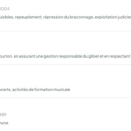
n 2004
nuisibles, repeuplement, répression du braconnage, exploitation judicieu
ourton, en assurant une gestion responsable du gibier et en respectant
certs, activités de formation musicale
1989
mmune