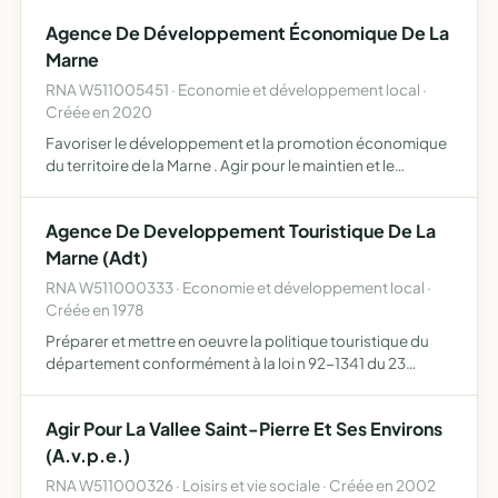
faisabilité et la gestion des projets d'urbanisme, d'amén…
Agence De Développement Économique De La
Marne
RNA W511005451 · Economie et développement local ·
Créée en 2020
Favoriser le développement et la promotion économique
du territoire de la Marne . Agir pour le maintien et le
développement des entreprises agir pour le
développement des territoires en apportant à ses
Agence De Developpement Touristique De La
membres une vision …
Marne (Adt)
RNA W511000333 · Economie et développement local ·
Créée en 1978
Préparer et mettre en oeuvre la politique touristique du
département conformément à la loi n 92-1341 du 23
décembre 1992 portant répartition des compétences
dans le domaine du tourisme, l'ADT de la Marne contribue
Agir Pour La Vallee Saint-Pierre Et Ses Environs
à assur…
(A.v.p.e.)
RNA W511000326 · Loisirs et vie sociale · Créée en 2002