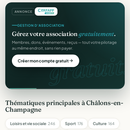
ANNONCE
GESTION D'ASSOCIATION
Gérez votre association
gratuitement
.
Membres, dons, événements, reçus — tout votre pilotage
au même endroit, sans rien payer.
gratuit.
Créer mon compte gratuit
Thématiques principales à Châlons-en-
Champagne
Loisirs et vie sociale
· 246
Sport
· 176
Culture
· 164