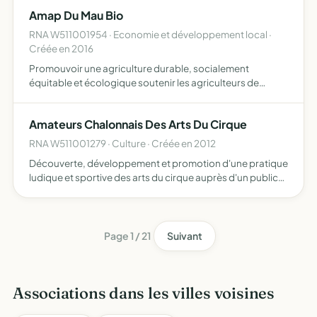
Amap Du Mau Bio
RNA W511001954 · Economie et développement local ·
Créée en 2016
Promouvoir une agriculture durable, socialement
équitable et écologique soutenir les agriculteurs de
proximité désirant s'engager dans une production
respectueuse de l'environnement (bio et conversion)
Amateurs Chalonnais Des Arts Du Cirque
mettre en relation …
RNA W511001279 · Culture · Créée en 2012
Découverte, développement et promotion d'une pratique
ludique et sportive des arts du cirque auprès d'un public
amateur châlonnais
Page 1 / 21
Suivant
Associations dans les villes voisines