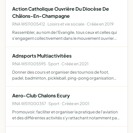
l'arrondissement de reims) tous les moyens éducatifs
Action Catholique Ouvrière Du Diocèse De
réalisés par la fé…
Châlons-En-Champagne
RNA W511005412 · Loisirs et vie sociale · Créée en 2019
Rassembler, au nom de l'Evangile, tous ceux et celles qui
s'engagent collectivement dans le mouvement ouvrier
français et international pour la construction d'une
société plus juste et plus humaine et veulent y témoigner …
Adnsports Multiactivitées
RNA W511005595 · Sport · Créée en 2021
Donner des cours et organiser des tournois de foot,
padel, badminton, pickleball, ping-pong organisation
d'événements achat et vente de matériels location de
salle et toute pratique en lien avec le sport et le bien être
Aero-Club Chalons Ecury
RNA W511000357 · Sport · Créée en 2001
Promouvoir, faciliter et organiser la pratique de l'aviation
et des différentes activités s'y rattachant notamment par
des opérations de découverte de l'aviation auprès du
public et par la formation des pilotes, l'entrain…