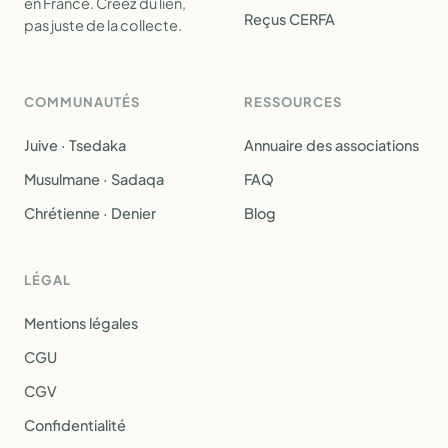
en France. Créez du lien,
Reçus CERFA
pas juste de la collecte.
COMMUNAUTÉS
RESSOURCES
Juive · Tsedaka
Annuaire des associations
Musulmane · Sadaqa
FAQ
Chrétienne · Denier
Blog
LÉGAL
Mentions légales
CGU
CGV
Confidentialité