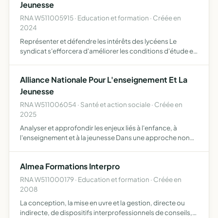
Jeunesse
RNA W511005915 · Education et formation · Créée en
2024
Représenter et défendre les intérêts des lycéens Le
syndicat s'efforcera d'améliorer les conditions d'étude et
de vie des lycéens en se concentrant sur des sujets tels
que la qualité de l'éducation, le bien-être des élève…
Alliance Nationale Pour L'enseignement Et La
Jeunesse
RNA W511006054 · Santé et action sociale · Créée en
2025
Analyser et approfondir les enjeux liés à l'enfance, à
l'enseignement et à la jeunesse Dans une approche non
partisane politiquement, l'association consulte
l'ensemble des acteurs concernés afin de dégager des
Almea Formations Interpro
pistes d'am…
RNA W511000179 · Education et formation · Créée en
2008
La conception, la mise en uvre et la gestion, directe ou
indirecte, de dispositifs interprofessionnels de conseils,