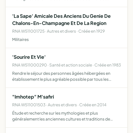
particuliers à la garde des enfants et à l'assistance aux
personnes âgées handicapées ou à celles qui ont besoin
'La Sape' Amicale Des Anciens Du Genie De
…
Chalons-En-Champagne Et De La Region
RNA W511001725 · Autres et divers · Créée en 1929
Militaires
'Sourire Et Vie'
RNA W511000290 · Santé et action sociale · Créée en 1983
Rendre le séjour des personnes âgées hébergées en
établissement le plus agréable possible par tous les
moyens d'animation culturelles et de loisirs, s'intéresser à
leurs problèmes d'ensemble et leur apporter présence et
"Imhotep" M'safiri
c…
RNA W511001503 · Autres et divers · Créée en 2014
Étude et recherche sur les mythologies et plus
généralement les anciennes cultures et traditions de
l'Egypte antique, perfectionnement intellectuel, moral,
spirituel et amélioration sociale et matérielle de