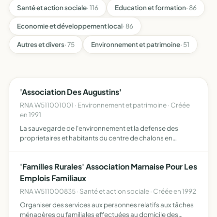
Santé et action sociale
· 116
Education et formation
· 86
Economie et développement local
· 86
Autres et divers
· 75
Environnement et patrimoine
· 51
'Association Des Augustins'
RNA W511001001 · Environnement et patrimoine · Créée
en 1991
La sauvegarde de l'environnement et la defense des
proprietaires et habitants du centre de chalons en
Champagne (situe entre le mau, le cours d'ormesson, le
nau et la rue eustache de conflans) vis à vis de toute
'Familles Rurales' Association Marnaise Pour Les
élévation…
Emplois Familiaux
RNA W511000835 · Santé et action sociale · Créée en 1992
Organiser des services aux personnes relatifs aux tâches
ménagères ou familiales effectuées au domicile des