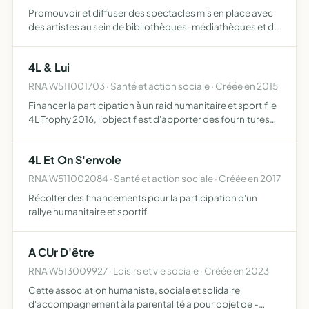
Promouvoir et diffuser des spectacles mis en place avec
des artistes au sein de bibliothèques-médiathèques et de
centres culturels
4L & Lui
RNA W511001703 · Santé et action sociale · Créée en 2015
Financer la participation à un raid humanitaire et sportif le
4L Trophy 2016, l'objectif est d'apporter des fournitures
scolaires aux enfants marocains
4L Et On S'envole
RNA W511002084 · Santé et action sociale · Créée en 2017
Récolter des financements pour la participation d'un
rallye humanitaire et sportif
A CUr D'être
RNA W513009927 · Loisirs et vie sociale · Créée en 2023
Cette association humaniste, sociale et solidaire
d'accompagnement à la parentalité a pour objet de -