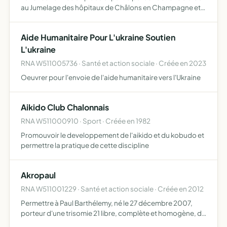
au Jumelage des hôpitaux de Châlons en Champagne et
de Bobo-Dioulasso (centre hospitalier de Sanou Souro)
Aide Humanitaire Pour L'ukraine Soutien
L'ukraine
RNA W511005736 · Santé et action sociale · Créée en 2023
Oeuvrer pour l'envoie de l'aide humanitaire vers l'Ukraine
Aikido Club Chalonnais
RNA W511000910 · Sport · Créée en 1982
Promouvoir le developpement de l'aikido et du kobudo et
permettre la pratique de cette discipline
Akropaul
RNA W511001229 · Santé et action sociale · Créée en 2012
Permettre à Paul Barthélemy, né le 27 décembre 2007,
porteur d'une trisomie 21 libre, complète et homogène, de
réaliser pleinement son potentiel, de s'épanouir dans un