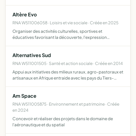
d'accompagnement et/ou de formation, tout au long de
la vie, de tout public accueilli (notamment apprenti…
Altère Evo
RNA W511006058 · Loisirs et vie sociale · Créée en 2025
Organiser des activités culturelles, sportives et
éducatives favorisant la découverte, l'expression
personnelle et la cohésion entre les participants
Alternatives Sud
RNA W511001505 · Santé et action sociale · Créée en 2014
Appui aux initiatives des milieux ruraux, agro-pastoraux et
artisanaux en Afrique entraide avec les pays du Tiers-
monde soutien à l'alphabétisation des enfants et des
femmes en Afrique sensibilisation sur les méfaits de l…
Am Space
RNA W511005875 · Environnement et patrimoine · Créée
en 2024
Concevoir et réaliser des projets dans le domaine de
l'aéronautique et du spatial