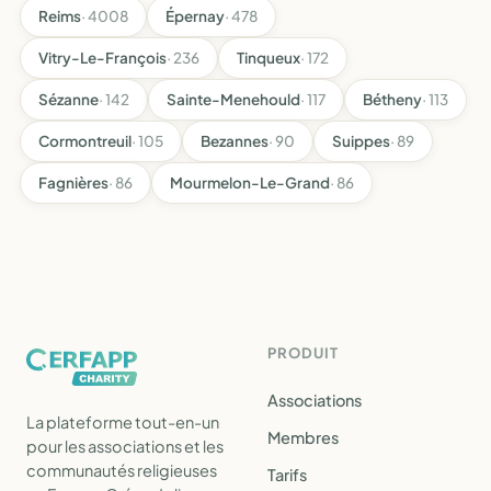
Reims
· 4008
Épernay
· 478
Vitry-Le-François
· 236
Tinqueux
· 172
Sézanne
· 142
Sainte-Menehould
· 117
Bétheny
· 113
Cormontreuil
· 105
Bezannes
· 90
Suippes
· 89
Fagnières
· 86
Mourmelon-Le-Grand
· 86
PRODUIT
Associations
La plateforme tout-en-un
Membres
pour les associations et les
communautés religieuses
Tarifs