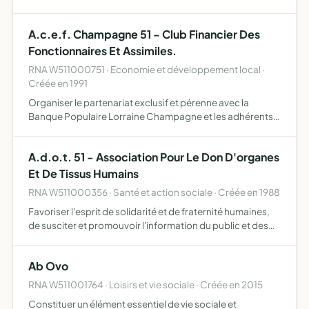
d'etudes, confe- rences, reunions et differentes activites
pouvant etre souhaitees par ses membres
A.c.e.f. Champagne 51 - Club Financier Des
Fonctionnaires Et Assimiles.
RNA W511000751 · Economie et développement local ·
Créée en 1991
Organiser le partenariat exclusif et pérenne avec la
Banque Populaire Lorraine Champagne et les adhérents
de l'association, notamment dans le domaine bancaire, le
crédit, l'épargne, les services ainsi que l'assurance et l…
A.d.o.t. 51 - Association Pour Le Don D'organes
Et De Tissus Humains
RNA W511000356 · Santé et action sociale · Créée en 1988
Favoriser l'esprit de solidarité et de fraternité humaines,
de susciter et promouvoir l'information du public et des
scolaires en faveur des dons d'organes, de tissus
humains, de cellules, de veiller au respect du caractè…
Ab Ovo
RNA W511001764 · Loisirs et vie sociale · Créée en 2015
Constituer un élément essentiel de vie sociale et