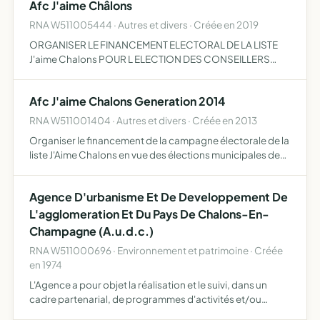
Afc J'aime Châlons
RNA W511005444 · Autres et divers · Créée en 2019
ORGANISER LE FINANCEMENT ELECTORAL DE LA LISTE
J'aime Chalons POUR L ELECTION DES CONSEILLERS
MUNICIPAUX DE LA VILLE DE CHALONS EN CHAMPAGNE
LES 15 ET 22 MARS 2020
Afc J'aime Chalons Generation 2014
RNA W511001404 · Autres et divers · Créée en 2013
Organiser le financement de la campagne électorale de la
liste J'Aime Chalons en vue des élections municipales de
mars 2014 dans la commune de Chalons-en-Champagne
Agence D'urbanisme Et De Developpement De
L'agglomeration Et Du Pays De Chalons-En-
Champagne (A.u.d.c.)
RNA W511000696 · Environnement et patrimoine · Créée
en 1974
L'Agence a pour objet la réalisation et le suivi, dans un
cadre partenarial, de programmes d'activités et/ou
d'études permettant la définition, la coordination, la