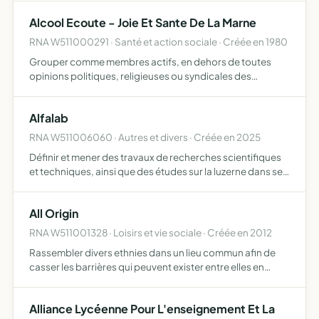
lieu propice à l'éveil et adapté à son handicap, et d…
Alcool Ecoute - Joie Et Sante De La Marne
RNA W511000291 · Santé et action sociale · Créée en 1980
Grouper comme membres actifs, en dehors de toutes
opinions politiques, religieuses ou syndicales des
malades libérés femmes ou hommes, leurs conjoints,
parents ou alliés toutes personnes conscientes et de
Alfalab
bonne volonté qu…
RNA W511006060 · Autres et divers · Créée en 2025
Définir et mener des travaux de recherches scientifiques
et techniques, ainsi que des études sur la luzerne dans ses
diverses applications agronomique, industrielle, nutrition
animale, environnementale et en lien avec l'a…
All Origin
RNA W511001328 · Loisirs et vie sociale · Créée en 2012
Rassembler divers ethnies dans un lieu commun afin de
casser les barrières qui peuvent exister entre elles en
organisant des diners dansant
Alliance Lycéenne Pour L'enseignement Et La