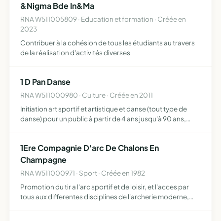
&Nigma Bde In&Ma
l'Humanité, el…
RNA W511005809 · Education et formation · Créée en
2023
Contribuer à la cohésion de tous les étudiants au travers
de la réalisation d'activités diverses
1 D Pan Danse
RNA W511000980 · Culture · Créée en 2011
Initiation art sportif et artistique et danse (tout type de
danse) pour un public à partir de 4 ans jusqu'à 90 ans,
organisation de spectacles, de galas, de diverses
représentations
1Ere Compagnie D'arc De Chalons En
Champagne
RNA W511000971 · Sport · Créée en 1982
Promotion du tir a l'arc sportif et de loisir, et l'acces par
tous aux differentes disciplines de l'archerie moderne,
sans distinction ni d'age ni de condition