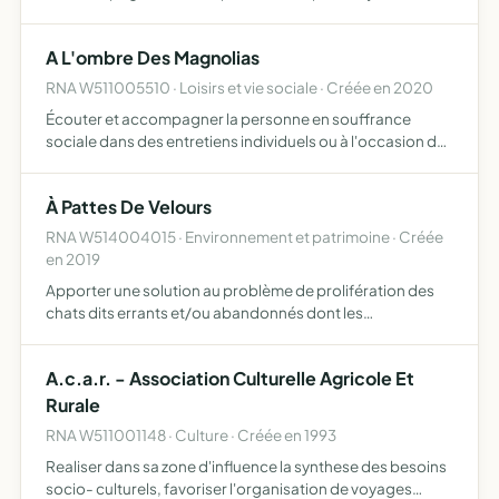
créer des espaces fixes et itinérants d'accueil, d'écoute,
de détente, d'accompagnement et de soutien pour les
A L'ombre Des Magnolias
parents,…
RNA W511005510 · Loisirs et vie sociale · Créée en 2020
Écouter et accompagner la personne en souffrance
sociale dans des entretiens individuels ou à l'occasion de
rencontres de groupes de discussion
À Pattes De Velours
RNA W514004015 · Environnement et patrimoine · Créée
en 2019
Apporter une solution au problème de prolifération des
chats dits errants et/ou abandonnés dont les
propriétaires n'ont pas été retrouvés répertorier, identifier
Nous avons également pour mission de stériliser les chats
A.c.a.r. - Association Culturelle Agricole Et
e…
Rurale
RNA W511001148 · Culture · Créée en 1993
Realiser dans sa zone d'influence la synthese des besoins
socio- culturels, favoriser l'organisation de voyages