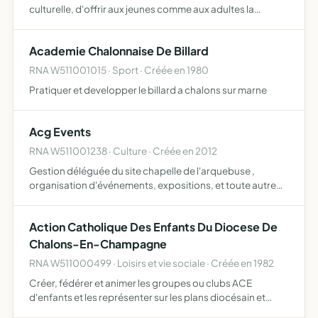
culturelle, d'offrir aux jeunes comme aux adultes la
possibilité de prendre conscience de leurs aptitudes, de
les développer, ainsi que leur goût de l'initiative et de la …
Academie Chalonnaise De Billard
RNA W511001015 · Sport · Créée en 1980
Pratiquer et developper le billard a chalons sur marne
Acg Events
RNA W511001238 · Culture · Créée en 2012
Gestion déléguée du site chapelle de l'arquebuse ,
organisation d'événements, expositions, et toute autre
manifestation culturelle, procéder à toutes opérations
financières, mobilières ou immobilières en rapport avec
Action Catholique Des Enfants Du Diocese De
l'ob…
Chalons-En-Champagne
RNA W511000499 · Loisirs et vie sociale · Créée en 1982
Créer, fédérer et animer les groupes ou clubs ACE
d'enfants et les représenter sur les plans diocésain et
local, diffuser sur le département (excepté