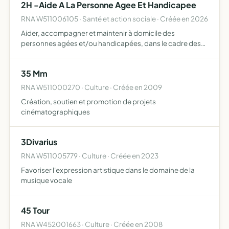
2H -Aide A La Personne Agee Et Handicapee
RNA W511006105 · Santé et action sociale · Créée en 2026
Aider, accompagner et maintenir à domicile des
personnes agées et/ou handicapées, dans le cadre des
services à la personne ( ASP)
35 Mm
RNA W511000270 · Culture · Créée en 2009
Création, soutien et promotion de projets
cinématographiques
3Divarius
RNA W511005779 · Culture · Créée en 2023
Favoriser l'expression artistique dans le domaine de la
musique vocale
45 Tour
RNA W452001663 · Culture · Créée en 2008