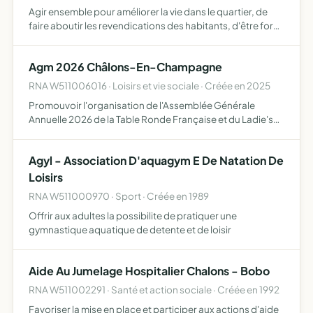
Agir ensemble pour améliorer la vie dans le quartier, de
faire aboutir les revendications des habitants, d'être force
de propositions auprès des habitants, des associations,
des collectivités locales et territoriales
Agm 2026 Châlons-En-Champagne
RNA W511006016 · Loisirs et vie sociale · Créée en 2025
Promouvoir l'organisation de l'Assemblée Générale
Annuelle 2026 de la Table Ronde Française et du Ladie's
Circle France à Châlons-en-Champagne
Agyl - Association D'aquagym E De Natation De
Loisirs
RNA W511000970 · Sport · Créée en 1989
Offrir aux adultes la possibilite de pratiquer une
gymnastique aquatique de detente et de loisir
Aide Au Jumelage Hospitalier Chalons - Bobo
RNA W511002291 · Santé et action sociale · Créée en 1992
Favoriser la mise en place et participer aux actions d'aide