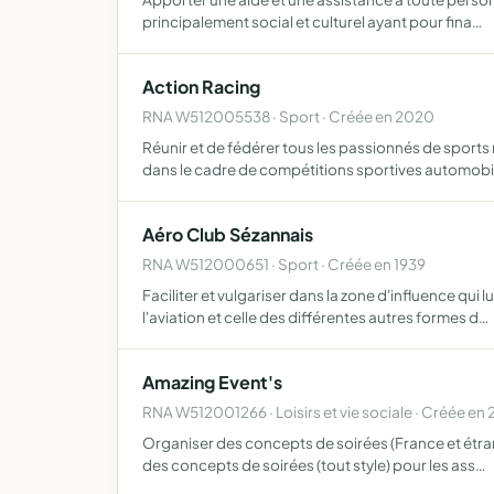
principalement social et culturel ayant pour fina…
Action Racing
RNA W512005538 · Sport · Créée en 2020
Réunir et de fédérer tous les passionnés de sports
dans le cadre de compétitions sportives automob
Aéro Club Sézannais
RNA W512000651 · Sport · Créée en 1939
Faciliter et vulgariser dans la zone d'influence qui
l'aviation et celle des différentes autres formes d…
Amazing Event's
RNA W512001266 · Loisirs et vie sociale · Créée en 
Organiser des concepts de soirées (France et étran
des concepts de soirées (tout style) pour les ass…