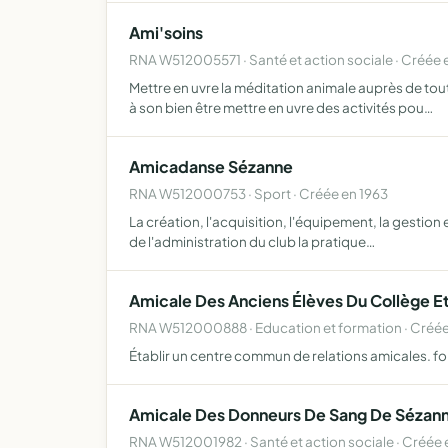
Ami'soins
RNA W512005571 · Santé et action sociale · Créée
Mettre en uvre la méditation animale auprès de tou
à son bien être mettre en uvre des activités pou…
Amicadanse Sézanne
RNA W512000753 · Sport · Créée en 1963
La création, l'acquisition, l'équipement, la gestion 
de l'administration du club la pratique…
Amicale Des Anciens Élèves Du Collège E
RNA W512000888 · Education et formation · Créée
Établir un centre commun de relations amicales. fon
Amicale Des Donneurs De Sang De Sézan
RNA W512001982 · Santé et action sociale · Créée 