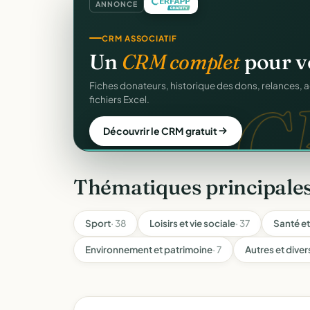
ANNONCE
COLLECTE DE DONS
Collectez des dons
en l
d
Campagnes, paiement sécurisé, reçu fiscal insta
donateur. 100 % gratuit.
Lancer ma collecte
Thématiques principale
Sport
· 38
Loisirs et vie sociale
· 37
Santé et
Environnement et patrimoine
· 7
Autres et diver