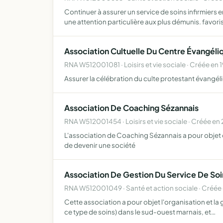
Continuer à assurer un service de soins infirmier
une attention particulière aux plus démunis. favori
Association Cultuelle Du Centre Évangél
RNA W512001081 · Loisirs et vie sociale · Créée en 
Assurer la célébration du culte protestant évangél
Association De Coaching Sézannais
RNA W512001454 · Loisirs et vie sociale · Créée en
L'association de Coaching Sézannais a pour objet d'
de devenir une société
Association De Gestion Du Service De Soi
RNA W512001049 · Santé et action sociale · Créée 
Cette association a pour objet l'organisation et la
ce type de soins) dans le sud-ouest marnais, et…