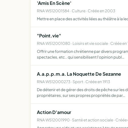
'Amis En Scène'
RNA W512001584 · Culture · Créée en 2003
Mettre en place des activités liées au théâtre à la le
"Point.vie"
RNA W512001080 · Loisirs et vie sociale · Créée en
Offrir une formation chrétienne par divers programm
spectacles, etc.. qui sensibilisent l'opinion publ…
A.a.p.p.m.a. La Noquette De Sezanne
RNA W512000273 · Sport · Créée en 1913
De détenir et de gérer des droits de pêche sur les d
propriétaires, sur ses propres propriétés de par…
Action D'amour
RNA W512001990 · Santé et action sociale · Créée
Apporter une aide et une assistance à toute personne