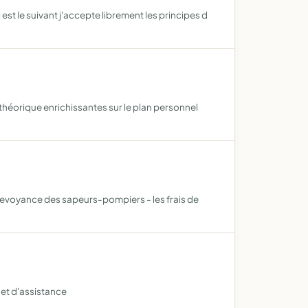
t le suivant j'accepte librement les principes d
théorique enrichissantes sur le plan personnel
 prevoyance des sapeurs-pompiers - les frais de
et d'assistance