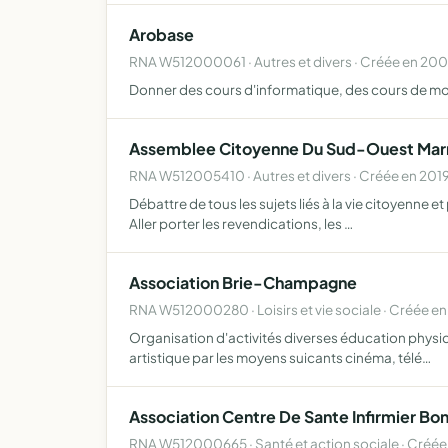
Arobase
RNA W512000061 · Autres et divers · Créée en 20
Donner des cours d'informatique, des cours de mo
Assemblee Citoyenne Du Sud-Ouest Marn
RNA W512005410 · Autres et divers · Créée en 201
Débattre de tous les sujets liés à la vie citoyenne e
Aller porter les revendications, les …
Association Brie-Champagne
RNA W512000280 · Loisirs et vie sociale · Créée en
Organisation d'activités diverses éducation physiqu
artistique par les moyens suicants cinéma, télé…
Association Centre De Sante Infirmier Bo
RNA W512000665 · Santé et action sociale · Créé