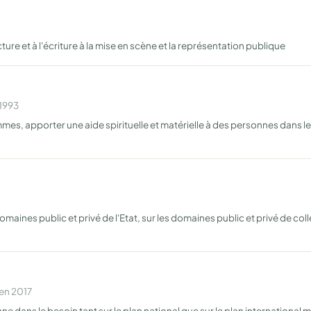
cture et à l'écriture à la mise en scène et la représentation publique
 1993
es, apporter une aide spirituelle et matérielle à des personnes dans le 
omaines public et privé de l'Etat, sur les domaines public et privé de coll
 en 2017
 dans le besoin tant sur le plan national que sur le plan international m