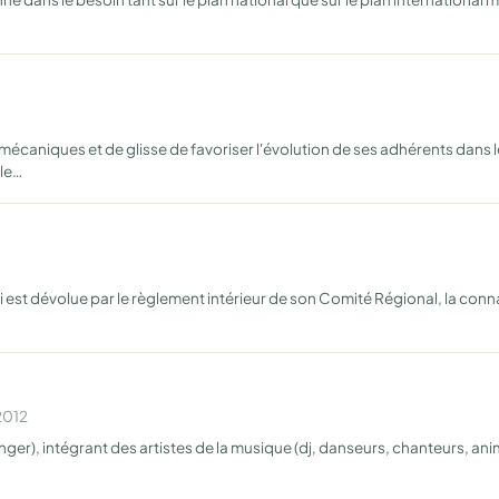
 mécaniques et de glisse de favoriser l'évolution de ses adhérents dan
ile…
 lui est dévolue par le règlement intérieur de son Comité Régional, la con
2012
ger), intégrant des artistes de la musique (dj, danseurs, chanteurs, a