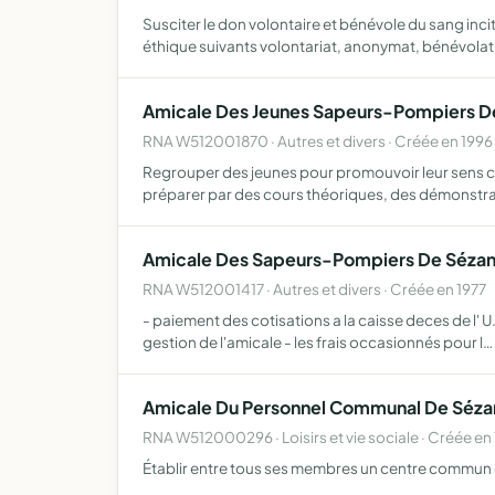
Susciter le don volontaire et bénévole du sang inc
éthique suivants volontariat, anonymat, bénévolat
Amicale Des Jeunes Sapeurs-Pompiers D
RNA W512001870 · Autres et divers · Créée en 1996
Regrouper des jeunes pour promouvoir leur sens civ
préparer par des cours théoriques, des démonstr
Amicale Des Sapeurs-Pompiers De Séza
RNA W512001417 · Autres et divers · Créée en 1977
- paiement des cotisations a la caisse deces de l' 
gestion de l'amicale - les frais occasionnés pour l…
Amicale Du Personnel Communal De Séz
RNA W512000296 · Loisirs et vie sociale · Créée en
Établir entre tous ses membres un centre commun 