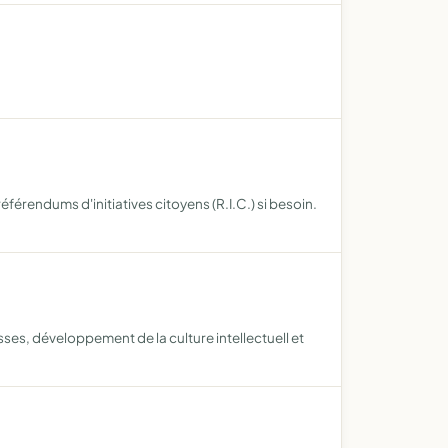
référendums d'initiatives citoyens (R.I.C.) si besoin.
sses, développement de la culture intellectuell et