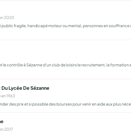
 en 2020
t public fragile, handicapé moteur ou mental, personnes en souffrance ou
et le contrôle à Sézanne d'un club de loisirs le recrutement, la formation
t Du Lycée De Sézanne
 en 1963
der des prix et si possible des bourses pour venir en aide aux plus néc
ne
en 2017