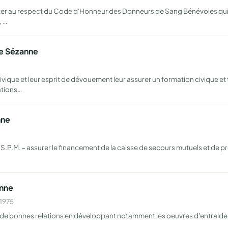
iter au respect du Code d'Honneur des Donneurs de Sang Bénévoles qui es
, …
e Sézanne
ique et leur esprit de dévouement leur assurer un formation civique et 
ations…
nne
U.S.P.M. - assurer le financement de la caisse de secours mutuels et de
anne
 1975
de bonnes relations en développant notamment les oeuvres d'entraide 