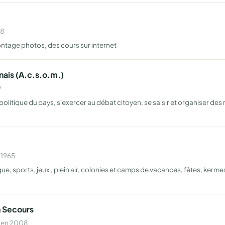
08
ntage photos, des cours sur internet
ais (A.c.s.o.m.)
9
t politique du pays, s'exercer au débat citoyen, se saisir et organiser des 
 1965
e, sports, jeux , plein air, colonies et camps de vacances, fêtes, kerme
n Secours
e en 2008