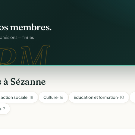
igne
.
ons.
ntané pour chaque
s à Sézanne
 action sociale
· 18
Culture
· 16
Education et formation
· 10
s
· 7