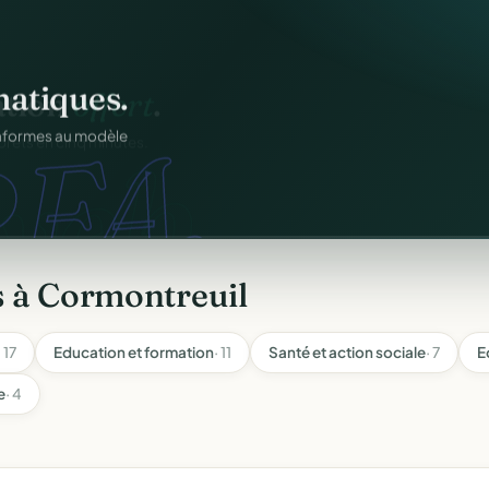
ation
offert
.
web.
prêts en cinq minutes.
s à Cormontreuil
· 17
Education et formation
· 11
Santé et action sociale
· 7
E
e
· 4