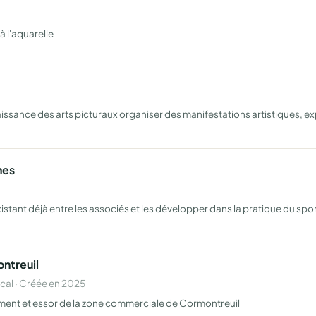
à l'aquarelle
ssance des arts picturaux organiser des manifestations artistiques, expo
nes
ant déjà entre les associés et les développer dans la pratique du sport
ntreuil
al · Créée en 2025
ement et essor de la zone commerciale de Cormontreuil