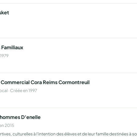
sket
 Familiaux
 1979
 Commercial Cora Reims Cormontreuil
al · Créée en 1997
onhommes D'enelle
en 2015
tives, culturelles à l'intention des élèves et de leur famille destinées à 