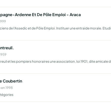
mpagne-Ardenne Et De Pôle Emploi - Araca
1999
iens de l'Assedic et de Pôle Emploi. Instituer une entraide morale. Etudie
treuil.
 1959
uil et les pompiers honoraires une association, loi 1901, dite amicale des
De Coubertin
 en 1998
atégories