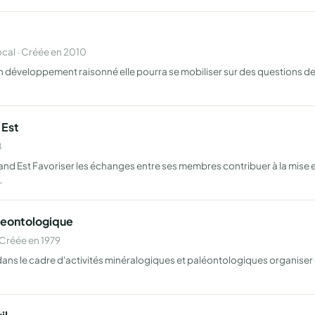
al · Créée en 2010
un développement raisonné elle pourra se mobiliser sur des questions de
 Est
8
nd Est Favoriser les échanges entre ses membres contribuer à la mise en 
…
leontologique
Créée en 1979
dans le cadre d'activités minéralogiques et paléontologiques organiser d