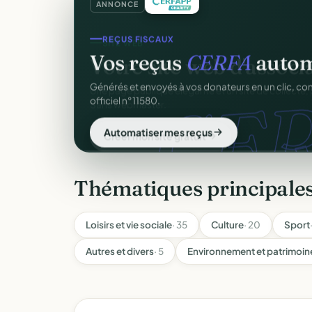
ANNONCE
SITE WEB
Votre site web d'associ
Une page publique élégante et un site de collecte, 
Sans webmaster.
Créer mon site gratuit
Thématiques principale
Loisirs et vie sociale
· 35
Culture
· 20
Sport
Autres et divers
· 5
Environnement et patrimoin