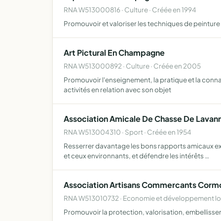
RNA W513000816 · Culture · Créée en 1994
Promouvoir et valoriser les techniques de peinture 
Art Pictural En Champagne
RNA W513000892 · Culture · Créée en 2005
Promouvoir l'enseignement, la pratique et la connai
activités en relation avec son objet
Association Amicale De Chasse De Lavan
RNA W513004310 · Sport · Créée en 1954
Resserrer davantage les bons rapports amicaux exist
et ceux environnants, et défendre les intérêts …
Association Artisans Commercants Cormo
RNA W513010732 · Economie et développement loc
Promouvoir la protection, valorisation, embelliss