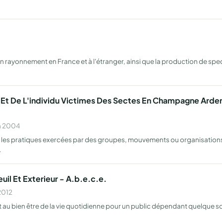
n rayonnement en France et à l'étranger, ainsi que la production de spec
s Et De L'individu Victimes Des Sectes En Champagne Arde
en 2004
tre les pratiques exercées par des groupes, mouvements ou organisations 
…
uil Et Exterieur - A.b.e.c.e.
2012
 bien être de la vie quotidienne pour un public dépendant quelque soi