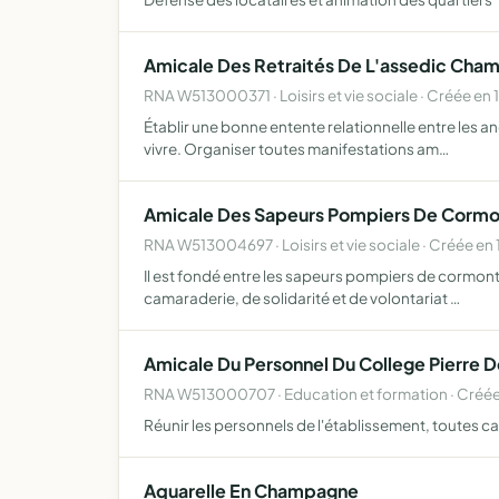
Amicale Des Retraités De L'assedic Cha
RNA W513000371 · Loisirs et vie sociale · Créée en 
Établir une bonne entente relationnelle entre les anc
vivre. Organiser toutes manifestations am…
Amicale Des Sapeurs Pompiers De Cormon
RNA W513004697 · Loisirs et vie sociale · Créée en
Il est fondé entre les sapeurs pompiers de cormontre
camaraderie, de solidarité et de volontariat …
Amicale Du Personnel Du College Pierre 
RNA W513000707 · Education et formation · Créée
Réunir les personnels de l'établissement, toutes c
Aquarelle En Champagne