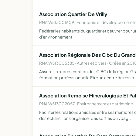
Association Quartier De Vrilly
RNA W513001609 · Economie et développement loc
Fédérer les habitants du quartier et oeuvrer pour 
d'environnement
Association Régionale Des Cibc Du Grand
RNA W513005385 · Autres et divers · Créée en 201
Assurer la représentation des CIBC de la région Gra
formation professionnelle Etre un centre de resso
Association Remoise Mineralogique Et Pa
RNA W513002057 · Environnement et patrimoine · 
Faciliter les relations amicales entre ses membres 
des échantillons organiser des sorties ou voag…