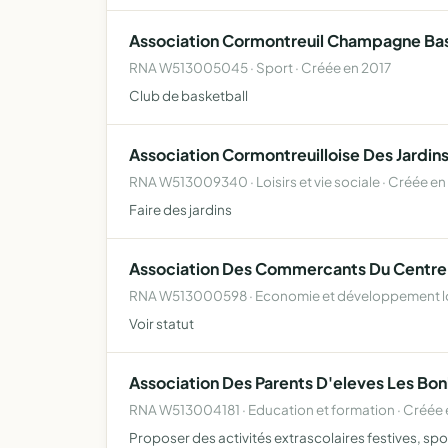
Association Cormontreuil Champagne Ba
RNA W513005045 · Sport · Créée en 2017
Club de basketball
Association Cormontreuilloise Des Jardins
RNA W513009340 · Loisirs et vie sociale · Créée en
Faire des jardins
Association Des Commercants Du Centre
RNA W513000598 · Economie et développement loc
Voir statut
Association Des Parents D'eleves Les B
RNA W513004181 · Education et formation · Créée 
Proposer des activités extrascolaires festives, spor