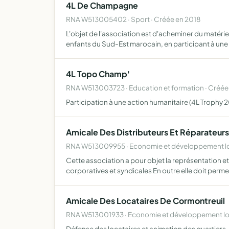
4L De Champagne
RNA W513005402 · Sport · Créée en 2018
L'objet de l'association est d'acheminer du matérie
enfants du Sud-Est marocain, en participant à une
4L Topo Champ'
RNA W513003723 · Education et formation · Créée
Participation à une action humanitaire (4L Trophy 2
Amicale Des Distributeurs Et Réparateurs
RNA W513009955 · Economie et développement lo
Cette association a pour objet la représentation 
corporatives et syndicales En outre elle doit perme
Amicale Des Locataires De Cormontreuil
RNA W513001933 · Economie et développement loc
Défense des locataires et animation des quartiers