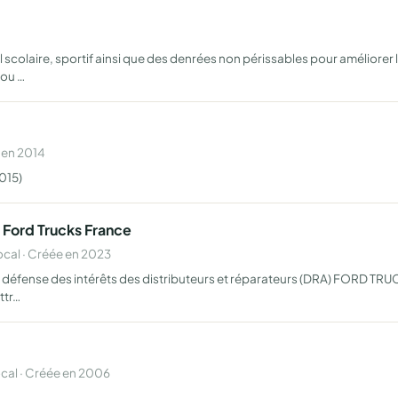
l scolaire, sportif ainsi que des denrées non périssables pour améliorer
 ou …
 en 2014
015)
 Ford Trucks France
cal · Créée en 2023
et défense des intérêts des distributeurs et réparateurs (DRA) FORD TRU
ttr…
al · Créée en 2006