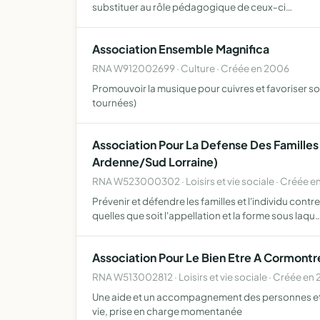
substituer au rôle pédagogique de ceux-ci…
Association Ensemble Magnifica
RNA W912002699 · Culture · Créée en 2006
Promouvoir la musique pour cuivres et favoriser so
tournées)
Association Pour La Defense Des Famille
Ardenne/Sud Lorraine)
RNA W523000302 · Loisirs et vie sociale · Créée 
Prévenir et défendre les familles et l'individu con
quelles que soit l'appellation et la forme sous laqu
Association Pour Le Bien Etre A Cormontre
RNA W513002812 · Loisirs et vie sociale · Créée en 
Une aide et un accompagnement des personnes et au
vie, prise en charge momentanée