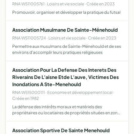
RNA W511005761 · Loisirs et vie sociale · Créée en 2023
Promouvoir, organiser et développer la pratique du futsal
Association Musulmane De Sainte-Ménehould
RNA W511005724 · Loisirs et vie sociale · Créée en 2023
Permettre aux musulmans de Sainte-Ménehould et de ses
environs d'accomplir leurs pratiques religieuses
Association Pour La Defense Des Interets Des
Riverains De L'aisne Etde L'auve, Victimes Des
Inondations A Ste-Menehould
RNA W515000111 · Economie et développement local ·
Créée en 1982
La défense des intérêts moraux et matériels des
propriétaires ou locatiaires de propriétés situées en zone
inondable des rivières d'Aisne et d'Auve sur le territoire de
la commune de Ste Ménehould. L'association s'efforce…
Association Sportive De Sainte Menehould