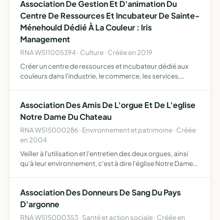
Association De Gestion Et D'animation Du
Centre De Ressources Et Incubateur De Sainte-
Ménehould Dédié À La Couleur : Iris
Management
RNA W511005394 · Culture · Créée en 2019
Créer un centre de ressources et incubateur dédié aux
couleurs dans l'industrie, le commerce, les services,
l'artisanat, l'art et la culture Créer trois structures
concentrées sur un même lieu un pôle de recherche et
Association Des Amis De L'orgue Et De L'eglise
déve…
Notre Dame Du Chateau
RNA W515000286 · Environnement et patrimoine · Créée
en 2004
Veiller à l'utilisation et l'entretien des deux orgues, ainsi
qu'à leur environnement, c'est à dire l'église Notre Dame
du château de Sainte ménehould
Association Des Donneurs De Sang Du Pays
D'argonne
RNA W515000353 · Santé et action sociale · Créée en