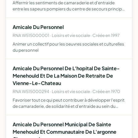
Affermir les sentiments de camaraderie et d'entraide
entre les sapeurs pompiers du centre de secours principal
de Sainte-Ménehould. ses moyens d'action sont
l'organisation de manifestations et toutes initiatives
Amicale Du Personnel
pouvant a…
RNA W515000001 · Loisirs et vie sociale · Créée en 1997
Animer un collectif pour les oeuvres sociales et culturelles
du personnel
Amicale Du Personnel De L'hopital De Sainte-
Menehould Et De La Maison De Retraite De
Vienne-Le-Chateau
RNA W515000294 · Loisirs et vie sociale · Créée en 1970
Favoriser tout ce qui peut contribuer à développer l'esprit
de camaraderie, de solidarité et d'entraide au sein du
personnel
Amicale Du Personnel Municipal De Sainte
Menehould Et Communautaire De L'argonne