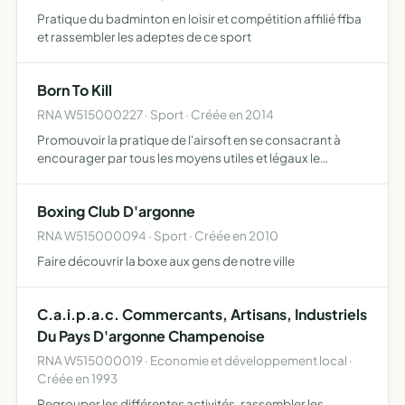
Pratique du badminton en loisir et compétition affilié ffba
et rassembler les adeptes de ce sport
Born To Kill
RNA W515000227 · Sport · Créée en 2014
Promouvoir la pratique de l'airsoft en se consacrant à
encourager par tous les moyens utiles et légaux le
développement de cette activité
Boxing Club D'argonne
RNA W515000094 · Sport · Créée en 2010
Faire découvrir la boxe aux gens de notre ville
C.a.i.p.a.c. Commercants, Artisans, Industriels
Du Pays D'argonne Champenoise
RNA W515000019 · Economie et développement local ·
Créée en 1993
Regrouper les différentes activités, rassembler les