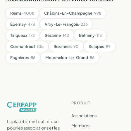
Reims
· 4008
Châlons-En-Champagne
· 998
Épernay
· 478
Vitry-Le-François
· 236
Tinqueux
· 172
Sézanne
· 142
Bétheny
· 113
Cormontreuil
· 105
Bezannes
· 90
Suippes
· 89
Fagnières
· 86
Mourmelon-Le-Grand
· 86
PRODUIT
Associations
La plateforme tout-en-un
Membres
pour les associations et les