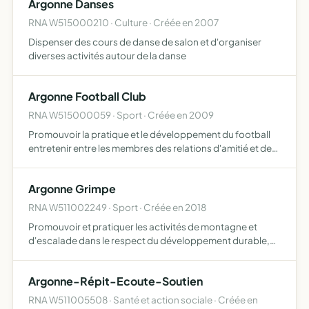
Argonne Danses
RNA W515000210 · Culture · Créée en 2007
Dispenser des cours de danse de salon et d'organiser
diverses activités autour de la danse
Argonne Football Club
RNA W515000059 · Sport · Créée en 2009
Promouvoir la pratique et le développement du football
entretenir entre les membres des relations d'amitié et de
bonne camaraderie
Argonne Grimpe
RNA W511002249 · Sport · Créée en 2018
Promouvoir et pratiquer les activités de montagne et
d'escalade dans le respect du développement durable,
telles que l'escalade, l'alpinisme, le ski de randonnée et le
ski-alpinisme, la randonnée, la raquette à neige, les…
Argonne-Répit-Ecoute-Soutien
RNA W511005508 · Santé et action sociale · Créée en