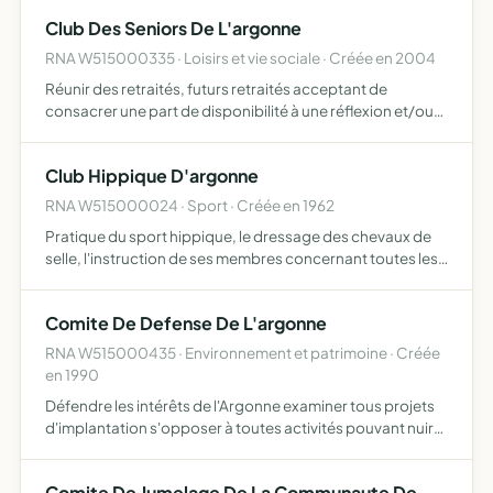
Club Des Seniors De L'argonne
RNA W515000335 · Loisirs et vie sociale · Créée en 2004
Réunir des retraités, futurs retraités acceptant de
consacrer une part de disponibilité à une réflexion et/ou
action en faveur de la collectivité argonnaise
Club Hippique D'argonne
RNA W515000024 · Sport · Créée en 1962
Pratique du sport hippique, le dressage des chevaux de
selle, l'instruction de ses membres concernant toutes les
questions se rapportant Â l'hippologie et au sport
hippique, l'organisation de manifestations sportives et c…
Comite De Defense De L'argonne
RNA W515000435 · Environnement et patrimoine · Créée
en 1990
Défendre les intérêts de l'Argonne examiner tous projets
d'implantation s'opposer à toutes activités pouvant nuire
à la qualité de vie et à la santé de ses habitants
Comite De Jumelage De La Communaute De