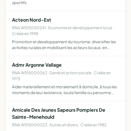
sportifs
Acteon Nord-Est
RNA W515000241 · Economie et développement local ·
Créée en 1998
Promotion et developpement du tourisme, diversifier les
activites rurales en mobilisant les acteurs locaux, en
concevant des projets touristiques, en assurant des
animations sur la nature et l'histoire et en organisant de…
Admr Argonne Vallage
RNA W515000063 · Santé et action sociale · Créée en
1975
Aider materiellement et moralement â domicile, â tous les
moments de leur existence, toute famille ou personne
habitant dans les communes ou elle exerce son action
Amicale Des Jeunes Sapeurs Pompiers De
Sainte-Menehould
RNA W515000023 · Autres et divers · Créée en 1982