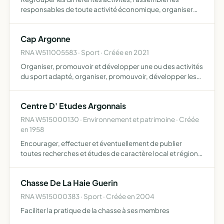
responsables de toute activité économique, organiser
des foires et participer à des activités promotionnelles du
pays d'argonne
Cap Argonne
RNA W511005583 · Sport · Créée en 2021
Organiser, promouvoir et développer une ou des activités
du sport adapté, organiser, promouvoir, développer les
activités physiques et sportives de compétition et/ou de
loisirs pour les personnes présentant une déficience…
Centre D' Etudes Argonnais
RNA W515000130 · Environnement et patrimoine · Créée
en 1958
Encourager, effectuer et éventuellement de publier
toutes recherches et études de caractère local et régional
portant sur l'archéologie, l'histoire, la géographie
physique, les sciences humaines, la littérature et de faço…
Chasse De La Haie Guerin
RNA W515000383 · Sport · Créée en 2004
Faciliter la pratique de la chasse à ses membres