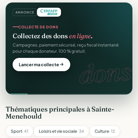
ANNONCE
COLLECTE DE DONS
Collectez des dons
en ligne
.
Campagnes, paiement sécurisé, reçu fiscal instantané
pour chaque donateur. 100 % gratuit.
dons.
Lancer ma collecte
Thématiques principales à Sainte-
Menehould
Sport
· 41
Loisirs et vie sociale
· 34
Culture
· 12