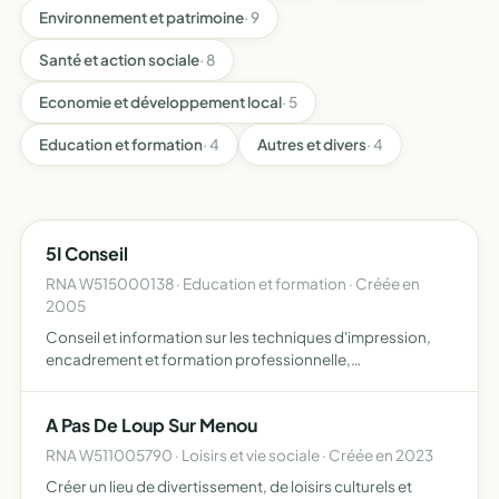
Environnement et patrimoine
· 9
Santé et action sociale
· 8
Economie et développement local
· 5
Education et formation
· 4
Autres et divers
· 4
5I Conseil
RNA W515000138 · Education et formation · Créée en
2005
Conseil et information sur les techniques d'impression,
encadrement et formation professionnelle,
perfectionnement du personnel des entreprises
industrielles, commerciales et de services sur le plan
A Pas De Loup Sur Menou
national et internatio…
RNA W511005790 · Loisirs et vie sociale · Créée en 2023
Créer un lieu de divertissement, de loisirs culturels et