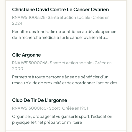
Christiane David Contre Le Cancer Ovarien
RNA W511005828 · Santé et action sociale · Créée en
2024
Récolter des fonds afin de contribuer au développement
de la recherche médicale sur le cancer ovarien et à
l'amélioration des conditions de travail des chercheurs et
des conditions des malades Mener des campagnes
Clic Argonne
d'inform…
RNA W515000066 · Santé et action sociale · Créée en
2000
Permettre à toute personne âgée de bénéficier d'un
réseau d'aide de proximité et de coordonner l'action des
partenaires intervenant en faveur de la personne âgée
détecter et évaluer les situations de perte d'autonomie
Club De Tir De L'argonne
rep…
RNA W515000160 · Sport · Créée en 1901
Organiser, propager et vulgariser le sport, l'éducation
physique, le tir et préparation militaire