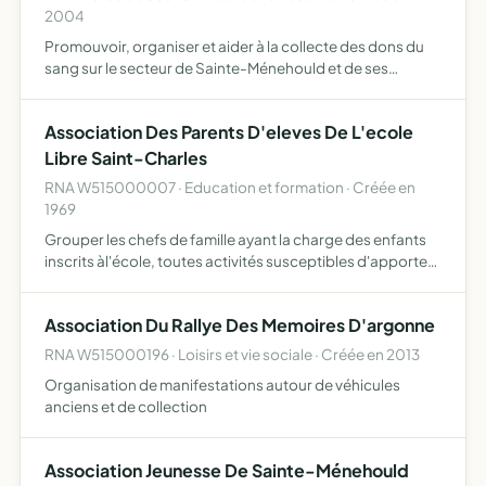
2004
Promouvoir, organiser et aider à la collecte des dons du
sang sur le secteur de Sainte-Ménehould et de ses
environs
Association Des Parents D'eleves De L'ecole
Libre Saint-Charles
RNA W515000007 · Education et formation · Créée en
1969
Grouper les chefs de famille ayant la charge des enfants
inscrits àl'école, toutes activités susceptibles d'apporter
un soutien matériel et moral à l'école , aux famillles et aux
maitres, l'entente avec toutes association…
Association Du Rallye Des Memoires D'argonne
RNA W515000196 · Loisirs et vie sociale · Créée en 2013
Organisation de manifestations autour de véhicules
anciens et de collection
Association Jeunesse De Sainte-Ménehould