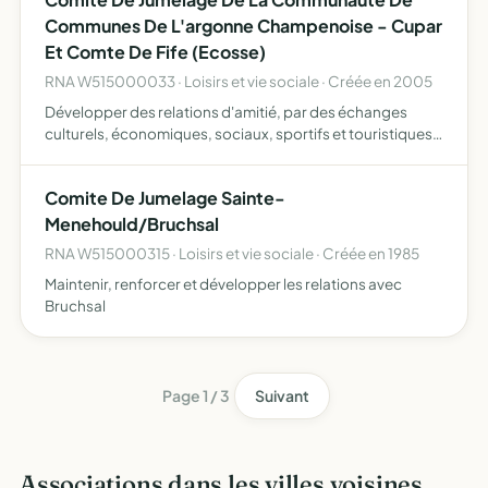
Communes De L'argonne Champenoise - Cupar
Et Comte De Fife (Ecosse)
RNA W515000033 · Loisirs et vie sociale · Créée en 2005
Développer des relations d'amitié, par des échanges
culturels, économiques, sociaux, sportifs et touristiques
entre la Communauté de Communes de Sainte-
Menehould et Cupar et le Comté de Fife en Ecosse, pour
Comite De Jumelage Sainte-
le bénéfice mu…
Menehould/Bruchsal
RNA W515000315 · Loisirs et vie sociale · Créée en 1985
Maintenir, renforcer et développer les relations avec
Bruchsal
Page 1 / 3
Suivant
Associations dans les villes voisines