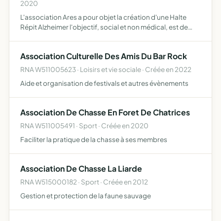
2020
L'association Ares a pour objet la création d'une Halte
Répit Alzheimer l'objectif, social et non médical, est de
soulager les aidants et concourir au maintien à domicile le
plus longtemps possible
Association Culturelle Des Amis Du Bar Rock
RNA W511005623 · Loisirs et vie sociale · Créée en 2022
Aide et organisation de festivals et autres évènements
Association De Chasse En Foret De Chatrices
RNA W511005491 · Sport · Créée en 2020
Faciliter la pratique de la chasse à ses membres
Association De Chasse La Liarde
RNA W515000182 · Sport · Créée en 2012
Gestion et protection de la faune sauvage