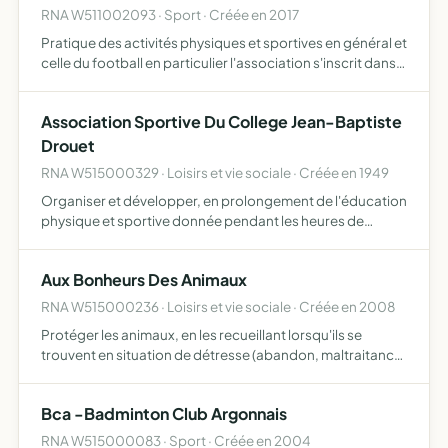
RNA W511002093 · Sport · Créée en 2017
Pratique des activités physiques et sportives en général et
celle du football en particulier l'association s'inscrit dans
une démarche de performance via la participation à des
compétitions organisées par les fédérations …
Association Sportive Du College Jean-Baptiste
Drouet
RNA W515000329 · Loisirs et vie sociale · Créée en 1949
Organiser et développer, en prolongement de l'éducation
physique et sportive donnée pendant les heures de
scolarité, l'initiation et la pratique sportive pour les élèves
qui y adhèrent
Aux Bonheurs Des Animaux
RNA W515000236 · Loisirs et vie sociale · Créée en 2008
Protéger les animaux, en les recueillant lorsqu'ils se
trouvent en situation de détresse (abandon, maltraitance,
etc...). Le recueil se fait à travers des familles d'accueil qui
sont en capacité de s'occuper des protégés …
Bca -Badminton Club Argonnais
RNA W515000083 · Sport · Créée en 2004