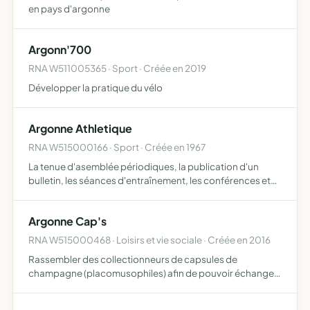
en pays d'argonne
Argonn'700
RNA W511005365 · Sport · Créée en 2019
Développer la pratique du vélo
Argonne Athletique
RNA W515000166 · Sport · Créée en 1967
La tenue d'asemblée périodiques, la publication d'un
bulletin, les séances d'entraînement, les conférences et
cours sur les questions sportives et, en général, tous
exercices et toutes initiatives propres à la formation p…
Argonne Cap's
RNA W515000468 · Loisirs et vie sociale · Créée en 2016
Rassembler des collectionneurs de capsules de
champagne (placomusophiles) afin de pouvoir échanger
des capsules et aussi des connaissances en la matière