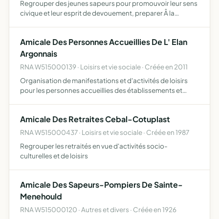
Regrouper des jeunes sapeurs pour promouvoir leur sens
civique et leur esprit de devouement, preparer Â la
fonction de sapeur pompier, etc
Amicale Des Personnes Accueillies De L' Elan
Argonnais
RNA W515000139 · Loisirs et vie sociale · Créée en 2011
Organisation de manifestations et d'activités de loisirs
pour les personnes accueillies des établissements et
services de l'association ELAN ARGONNAIS, créer,
organiser des activités sportives, éducatives, culturelles,
Amicale Des Retraites Cebal-Cotuplast
ar…
RNA W515000437 · Loisirs et vie sociale · Créée en 1987
Regrouper les retraités en vue d'activités socio-
culturelles et de loisirs
Amicale Des Sapeurs-Pompiers De Sainte-
Menehould
RNA W515000120 · Autres et divers · Créée en 1926