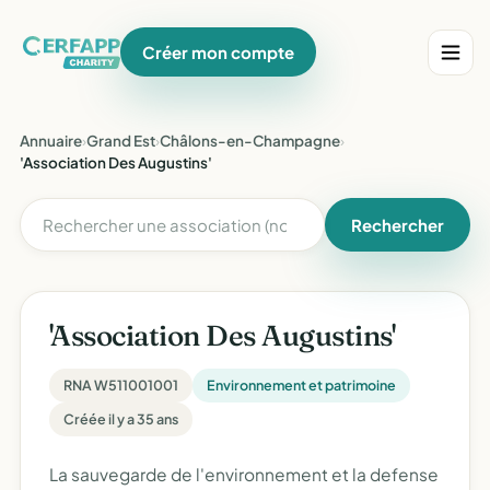
Créer mon compte
Annuaire
›
Grand Est
›
Châlons-en-Champagne
›
'Association Des Augustins'
Rechercher
'Association Des Augustins'
RNA W511001001
Environnement et patrimoine
Créée il y a 35 ans
La sauvegarde de l'environnement et la defense