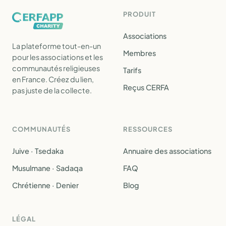
PRODUIT
Associations
La plateforme tout-en-un
Membres
pour les associations et les
communautés religieuses
Tarifs
en France. Créez du lien,
Reçus CERFA
pas juste de la collecte.
COMMUNAUTÉS
RESSOURCES
Juive · Tsedaka
Annuaire des associations
Musulmane · Sadaqa
FAQ
Chrétienne · Denier
Blog
LÉGAL