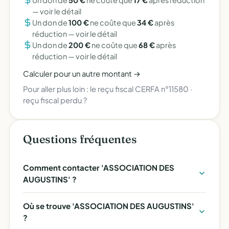
Un don de
50 €
ne coûte que
17 €
après réduction
—
voir le détail
Un don de
100 €
ne coûte que
34 €
après
réduction —
voir le détail
Un don de
200 €
ne coûte que
68 €
après
réduction —
voir le détail
Calculer pour un autre montant →
Pour aller plus loin :
le reçu fiscal CERFA n°11580
·
reçu fiscal perdu ?
Questions fréquentes
Comment contacter 'ASSOCIATION DES
AUGUSTINS' ?
Où se trouve 'ASSOCIATION DES AUGUSTINS'
?