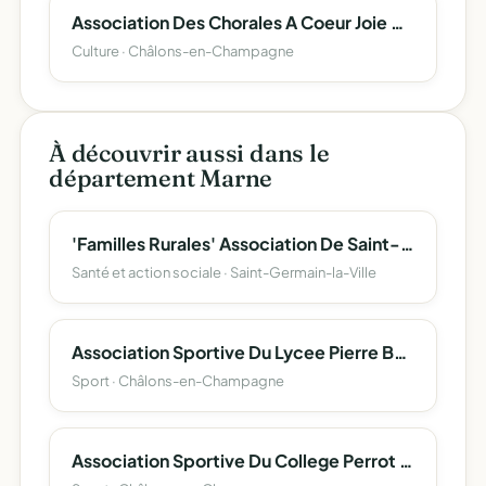
Association Des Chorales A Coeur Joie De Chalons-En-Champagne
Culture · Châlons-en-Champagne
À découvrir aussi dans le
département Marne
'Familles Rurales' Association De Saint-Germain-La-Ville
Santé et action sociale · Saint-Germain-la-Ville
Association Sportive Du Lycee Pierre Bayen De Chalons-En-Champagne
Sport · Châlons-en-Champagne
Association Sportive Du College Perrot D'ablancourt