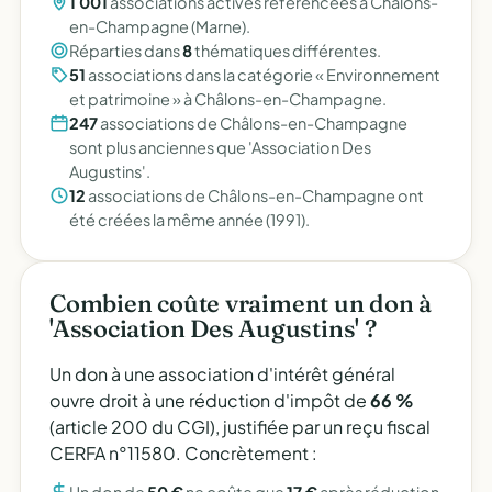
1 001
associations actives référencées à Châlons-
en-Champagne (Marne).
Réparties dans
8
thématiques différentes.
51
associations dans la catégorie « Environnement
et patrimoine » à Châlons-en-Champagne.
247
associations de Châlons-en-Champagne
sont plus anciennes que 'Association Des
Augustins'.
12
associations de Châlons-en-Champagne ont
été créées la même année (1991).
Combien coûte vraiment un don à
'Association Des Augustins' ?
Un don à une association d'intérêt général
ouvre droit à une réduction d'impôt de
66 %
(article 200 du CGI), justifiée par un reçu fiscal
CERFA n°11580. Concrètement :