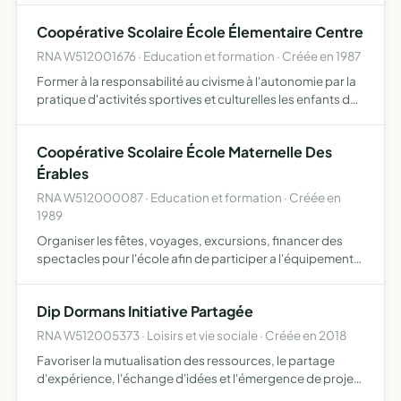
des villages concernés (courthiézy, dormans, trélou…
Coopérative Scolaire École Élementaire Centre
RNA W512001676 · Education et formation · Créée en 1987
Former à la responsabilité au civisme à l'autonomie par la
pratique d'activités sportives et culturelles les enfants de
l'école primaire
Coopérative Scolaire École Maternelle Des
Érables
RNA W512000087 · Education et formation · Créée en
1989
Organiser les fêtes, voyages, excursions, financer des
spectacles pour l'école afin de participer a l'équipement
de l'école
Dip Dormans Initiative Partagée
RNA W512005373 · Loisirs et vie sociale · Créée en 2018
Favoriser la mutualisation des ressources, le partage
d'expérience, l'échange d'idées et l'émergence de projets
croisés, instaurer de nouvelles solidarités