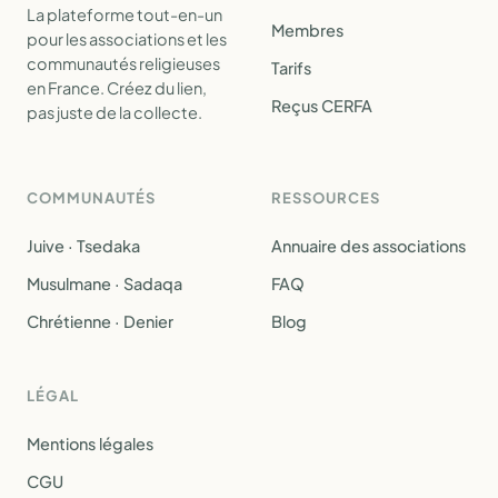
La plateforme tout-en-un
Membres
pour les associations et les
communautés religieuses
Tarifs
en France. Créez du lien,
Reçus CERFA
pas juste de la collecte.
COMMUNAUTÉS
RESSOURCES
Juive · Tsedaka
Annuaire des associations
Musulmane · Sadaqa
FAQ
Chrétienne · Denier
Blog
LÉGAL
Mentions légales
CGU