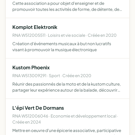
Cette association a pour objet d'enseigner et de
promouvoir toutes les activités de forme, de détente, de
loisirs et sportives ainsi que l'entraînement physique sous
toutes ses formes et à quelque public que ce soit
Komplot Elektronik
RNA W512005511 · Loisirs et vie sociale · Créée en 2020
Création d'événements musicaux à but non lucratifs
visant à promouvoir la musique électronique
Kustom Phoenix
RNA W513009291 · Sport · Créée en 2020
Réunir des passionnés de la moto et de la kustom culture,
partager leur expérience autour de la balade, découvrir
des régions et paysages de la France, organiser des
rassemblements des réunions des événements
L'épi Vert De Dormans
RNA W512006046 · Economie et développement local ·
Créée en 2024
Mettre en oeuvre d'une épicerie associative, participative