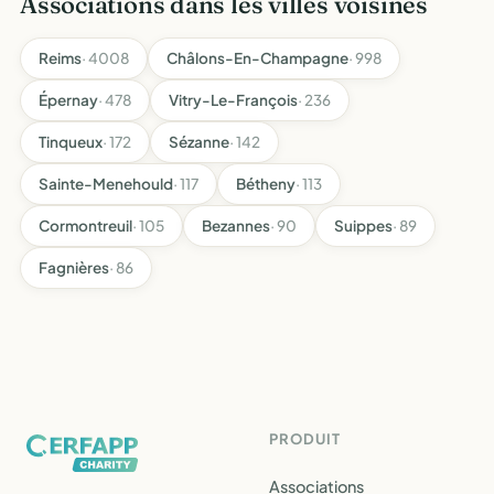
Associations dans les villes voisines
Reims
· 4008
Châlons-En-Champagne
· 998
Épernay
· 478
Vitry-Le-François
· 236
Tinqueux
· 172
Sézanne
· 142
Sainte-Menehould
· 117
Bétheny
· 113
Cormontreuil
· 105
Bezannes
· 90
Suippes
· 89
Fagnières
· 86
PRODUIT
Associations