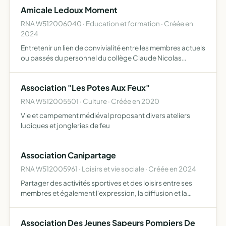
touristiques, sportifs, économiques et sociaux entre les
Amicale Ledoux Moment
villes…
RNA W512006040 · Education et formation · Créée en
2024
Entretenir un lien de convivialité entre les membres actuels
ou passés du personnel du collège Claude Nicolas
Ledoux de Dormans
Association "Les Potes Aux Feux"
RNA W512005501 · Culture · Créée en 2020
Vie et campement médiéval proposant divers ateliers
ludiques et jongleries de feu
Association Canipartage
RNA W512005961 · Loisirs et vie sociale · Créée en 2024
Partager des activités sportives et des loisirs entre ses
membres et également l'expression, la diffusion et la
promotion d'idées par la création autour du monde canin
au profit de divers refuges de la région, faire des c…
Association Des Jeunes Sapeurs Pompiers De