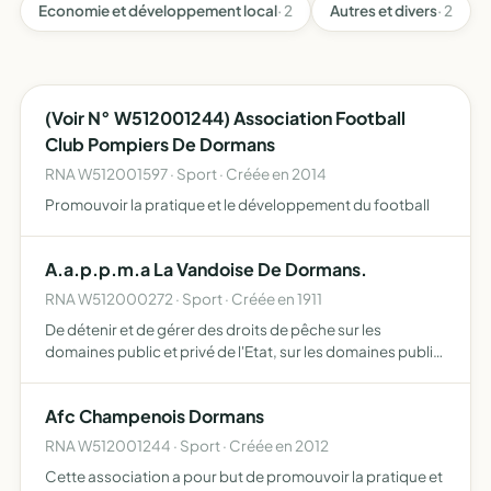
Economie et développement local
· 2
Autres et divers
· 2
(Voir N° W512001244) Association Football
Club Pompiers De Dormans
RNA W512001597 · Sport · Créée en 2014
Promouvoir la pratique et le développement du football
A.a.p.p.m.a La Vandoise De Dormans.
RNA W512000272 · Sport · Créée en 1911
De détenir et de gérer des droits de pêche sur les
domaines public et privé de l'Etat, sur les domaines public
et privés de collectivités locales, sur les domaines privés
de propriétaires, sur ses propres propriétés, de p…
Afc Champenois Dormans
RNA W512001244 · Sport · Créée en 2012
Cette association a pour but de promouvoir la pratique et