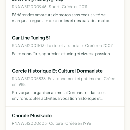
RNA W512000946 · Sport · Créée en 2011
Fédérer des amateurs de motos sans exclusivité de
marques, organiser des sorties et des ballades motos
Car Line Tuning 51
RNA W512001103 · Loisirs et vie sociale · Créée en 2007
Faire connaître, apprécier le tuning et vivre sa passion
Cercle Historique Et Culturel Dormaniste
RNA W512005838 · Environnement et patrimoine · Créée
en 1988
Provoquer organiser animer a Dormans et dans ses
environs toutes activites a vocation historique et
culturelle qu'il s'agisse des sciences des arts ou des
lettres
Chorale Musikado
RNA W512000603 · Culture · Créée en 1996