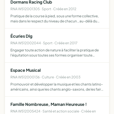
Dormans Racing Club
des adhére…
RNA W512001305 · Sport · Créée en 2012
Pratique de la course à pied, sous une forme collective,
mais dans le respect du niveau de chacun., au-délà du
renforcement d'une pratique plus ou moins régulière,
l'association pourra contribuer à la mise en oeuvre de ra…
Écuries Dlg
RNA W512002044 · Sport · Créée en 2017
Engager toute action de nature à faciliter la pratique de
l'équitation sous toutes ses formes organiser toute
manifestation et stage se rattachant de manière directe
ou indirecte à la pratique de l'équitation organiser de…
Espace Musical
RNA W512000136 · Culture · Créée en 2003
Promouvoir et développer la musique et les chants latino-
américains, ainsi que les chants anglo-saxons, de les faire
découvrir et mieux connaître par la réalisation et
l'organisation de concerts et spectacles
Famille Nombreuse, Maman Heureuse !
RNA W512005424 · Santé et action sociale · Créée en