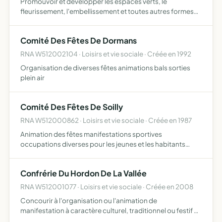
Promouvoir et développer les espaces verts, le
fleurissement, l'embellissement et toutes autres formes
d'actions liées au respect et à la qualité de
l'environnement
Comité Des Fêtes De Dormans
RNA W512002104 · Loisirs et vie sociale · Créée en 1992
Organisation de diverses fêtes animations bals sorties
plein air
Comité Des Fêtes De Soilly
RNA W512000862 · Loisirs et vie sociale · Créée en 1987
Animation des fêtes manifestations sportives
occupations diverses pour les jeunes et les habitants
entretien et fleurissement
Confrérie Du Hordon De La Vallée
RNA W512001077 · Loisirs et vie sociale · Créée en 2008
Concourir à l'organisation ou l'animation de
manifestation à caractère culturel, traditionnel ou festif en
rapport avec l'activité vinicole et viticole sur le territoire