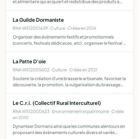
et alimentaire qui acquiert et redistribue des produits à
ses adhérents. Elle favorise le lien social,et le
développement de l'économie locale et solidaire, notam…
La Guilde Dormaniste
RNA W512001639 · Culture · Créée en 2014
Organiser des événements festifs et promotionnels
(concerts, festivals dédicaces, etc) , organiser le festival le
dormantastique, vendre boissons et alimentaires lors des
événements, publier des ouvrages, promouvoir, fair…
La Patte D'oie
RNA W512005602 · Culture · Créée en 2021
Soutenir la création d'une brasserie artisanale, favoriser la
découverte, la promotion, la vulgarisation du brassage
amateur et artisanal et de la bière en général
Le C.r.i. (Collectif Rural Interculturel)
RNA W512000623 · Environnement et patrimoine · Créée
en 2010
Dynamiser Dormans ainsi que les communes alentours en
proposant des évènements culturels divers et variés
visant l'ensemble de la population. Cette association est