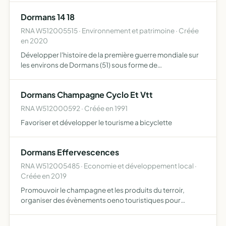
professionnelles
Dormans 14 18
RNA W512005515 · Environnement et patrimoine · Créée
en 2020
Développer l'histoire de la première guerre mondiale sur
les environs de Dormans (51) sous forme de
commémorations et de reconstitutions
Dormans Champagne Cyclo Et Vtt
RNA W512000592 · Créée en 1991
Favoriser et développer le tourisme a bicyclette
Dormans Effervescences
RNA W512005485 · Economie et développement local ·
Créée en 2019
Promouvoir le champagne et les produits du terroir,
organiser des évènements oeno touristiques pour
dynamiser le territoire, mettre en relation les groupes
touristiques avec les vignerons, vendre les champagnes