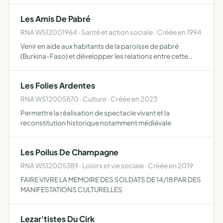
également un moyen de mettre en lumière le potentiel
Les Amis De Pabré
arti…
RNA W512001964 · Santé et action sociale · Créée en 1994
Venir en aide aux habitants de la paroisse de pabré
(Burkina-Faso) et développer les relations entre cette
paroisse et les habitants de Dormans et Mareuil-le-port
Les Folies Ardentes
RNA W512005870 · Culture · Créée en 2023
Permettre la réalisation de spectacle vivant et la
reconstitution historique notamment médiévale
Les Poilus De Champagne
RNA W512005389 · Loisirs et vie sociale · Créée en 2019
FAIRE VIVRE LA MEMOIRE DES SOLDATS DE 14/18 PAR DES
MANIFESTATIONS CULTURELLES
Lezar'tistes Du Cirk