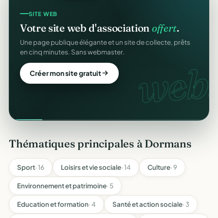
SITE WEB
Votre site web d'association
offert
.
Une page publique élégante et un site de collecte, prêts
en cinq minutes. Sans webmaster.
web.
Créer mon site gratuit
Thématiques principales à Dormans
Sport
· 16
Loisirs et vie sociale
· 14
Culture
· 9
Environnement et patrimoine
· 5
Education et formation
· 4
Santé et action sociale
· 3