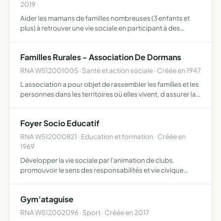
2019
Aider les mamans de familles nombreuses (3 enfants et
plus) à retrouver une vie sociale en participant à des
activités et sorties organisées par notre association.
Nous souhaitons aussi mettre en place un système de
Familles Rurales - Association De Dormans
garde…
RNA W512001005 · Santé et action sociale · Créée en 1947
L association a pour objet de rassembler les familles et les
personnes dans les territoires où elles vivent, d assurer la
défense de leurs intérêts matériels et moraux, d agir pour
la création d un environnement qui leur …
Foyer Socio Educatif
RNA W512000821 · Education et formation · Créée en
1969
Développer la vie sociale par l'animation de clubs.
promouvoir le sens des responsabilités et vie civique
améliorer les conditions de vie des élèves
Gym'ataguise
RNA W512002096 · Sport · Créée en 2017