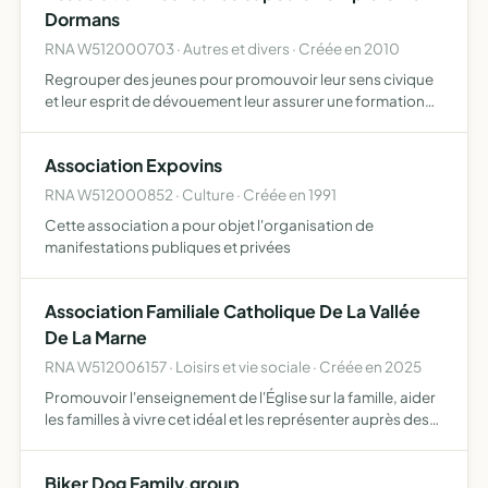
Dormans
RNA W512000703 · Autres et divers · Créée en 2010
Regrouper des jeunes pour promouvoir leur sens civique
et leur esprit de dévouement leur assurer une formation
civique et théorique enrichissante sur le plan personnel
préparer par des cours théoriques, des exercices prat…
Association Expovins
RNA W512000852 · Culture · Créée en 1991
Cette association a pour objet l'organisation de
manifestations publiques et privées
Association Familiale Catholique De La Vallée
De La Marne
RNA W512006157 · Loisirs et vie sociale · Créée en 2025
Promouvoir l'enseignement de l'Église sur la famille, aider
les familles à vivre cet idéal et les représenter auprès des
pouvoirs publics
Biker Dog Family.group