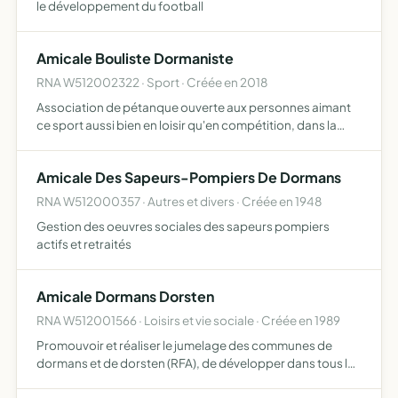
le développement du football
Amicale Bouliste Dormaniste
RNA W512002322 · Sport · Créée en 2018
Association de pétanque ouverte aux personnes aimant
ce sport aussi bien en loisir qu'en compétition, dans la
convivialité et le respect de l'autre
Amicale Des Sapeurs-Pompiers De Dormans
RNA W512000357 · Autres et divers · Créée en 1948
Gestion des oeuvres sociales des sapeurs pompiers
actifs et retraités
Amicale Dormans Dorsten
RNA W512001566 · Loisirs et vie sociale · Créée en 1989
Promouvoir et réaliser le jumelage des communes de
dormans et de dorsten (RFA), de développer dans tous les
domaines les relations et les échanges culturels,