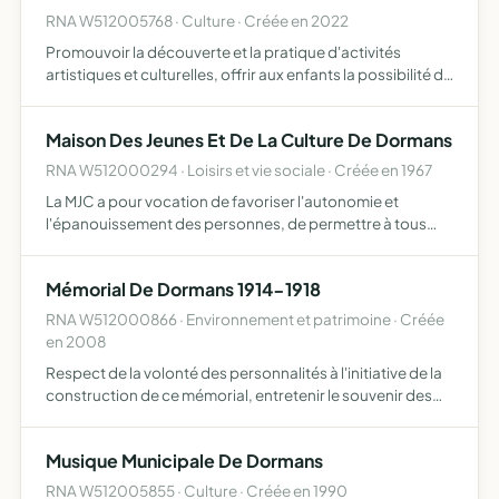
RNA W512005768 · Culture · Créée en 2022
Promouvoir la découverte et la pratique d'activités
artistiques et culturelles, offrir aux enfants la possibilité de
pratiquer une activité de loisirs fédératrice, aux jeunes de
se former dans le secteur du loisir et de l…
Maison Des Jeunes Et De La Culture De Dormans
RNA W512000294 · Loisirs et vie sociale · Créée en 1967
La MJC a pour vocation de favoriser l'autonomie et
l'épanouissement des personnes, de permettre à tous
d'accéder à l'éducation et à la culture, afin que chacun
participe à la construction d'une société plus solidaire
Mémorial De Dormans 1914-1918
RNA W512000866 · Environnement et patrimoine · Créée
en 2008
Respect de la volonté des personnalités à l'initiative de la
construction de ce mémorial, entretenir le souvenir des
deux batailles de la marne. en complément de quoi, mais
en veillant à ne pas entrer en contradiction ave…
Musique Municipale De Dormans
RNA W512005855 · Culture · Créée en 1990