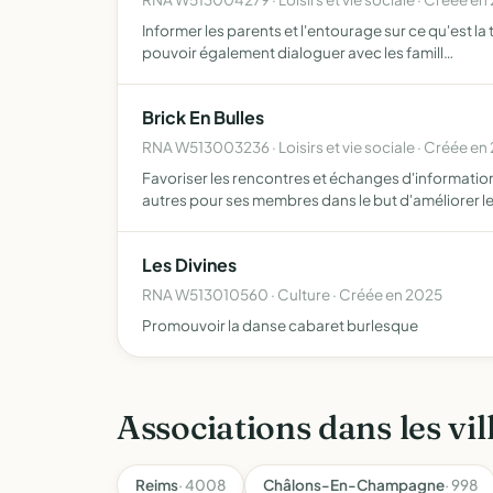
Informer les parents et l'entourage sur ce qu'est la
pouvoir également dialoguer avec les famill…
Brick En Bulles
RNA W513003236 · Loisirs et vie sociale · Créée en
Favoriser les rencontres et échanges d'informatio
autres pour ses membres dans le but d'améliorer l
Les Divines
RNA W513010560 · Culture · Créée en 2025
Promouvoir la danse cabaret burlesque
Associations dans les vil
Reims
· 4008
Châlons-En-Champagne
· 998