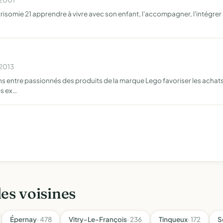
 trisomie 21 apprendre à vivre avec son enfant, l'accompagner, l'intégrer
 2013
ns entre passionnés des produits de la marque Lego favoriser les achat
es ex…
les voisines
Épernay
· 478
Vitry-Le-François
· 236
Tinqueux
· 172
S