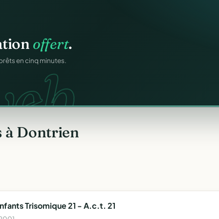
ation
offert
.
atiques.
FA.
web.
prêts en cinq minutes.
onformes au modèle
 à Dontrien
fants Trisomique 21 - A.c.t. 21
 2001