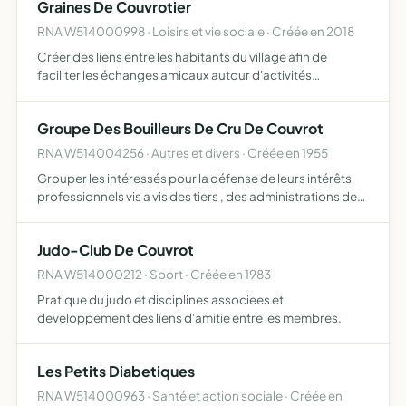
Graines De Couvrotier
RNA W514000998 · Loisirs et vie sociale · Créée en 2018
Créer des liens entre les habitants du village afin de
faciliter les échanges amicaux autour d'activités
artistiques,culturelles,éducatives voire sportives et
d'organiser animer et promouvoir tous types
Groupe Des Bouilleurs De Cru De Couvrot
d'évènements
RNA W514004256 · Autres et divers · Créée en 1955
Grouper les intéressés pour la défense de leurs intérêts
professionnels vis a vis des tiers , des administrations de
l'état pour l'exploitation rationnelle de leurs produits
Judo-Club De Couvrot
RNA W514000212 · Sport · Créée en 1983
Pratique du judo et disciplines associees et
developpement des liens d'amitie entre les membres.
Les Petits Diabetiques
RNA W514000963 · Santé et action sociale · Créée en