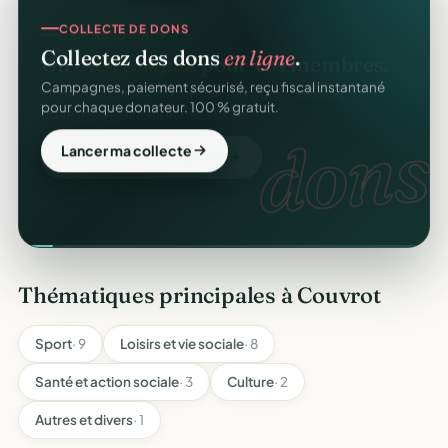
COLLECTE DE DONS
Collectez des dons
en ligne
.
Campagnes, paiement sécurisé, reçu fiscal instantané
pour chaque donateur. 100 % gratuit.
dons.
Lancer ma collecte
Thématiques principales à Couvrot
Sport
· 9
Loisirs et vie sociale
· 8
Santé et action sociale
· 3
Culture
· 2
Autres et divers
· 1