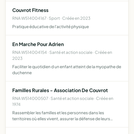
Couvrot Fitness
RNA W514004167 · Sport · Créée en 2023
Pratique éducative de l'activité physique
En Marche Pour Adrien
RNA W514004154 · Santé et action sociale · Créée en
2023
Faciliter le quotidien d un enfant atteint de la myopathe de
duchenne
Familles Rurales - Association De Couvrot
RNA W514000507 · Santé et action sociale · Créée en
1974
Rassembler les familles et les personnes dans les
territoires où elles vivent, assurer la défense de leurs
intérêts matériels et moraux et agir pour la création d'un
environnement qui leur soit favorable, dans tous les do…