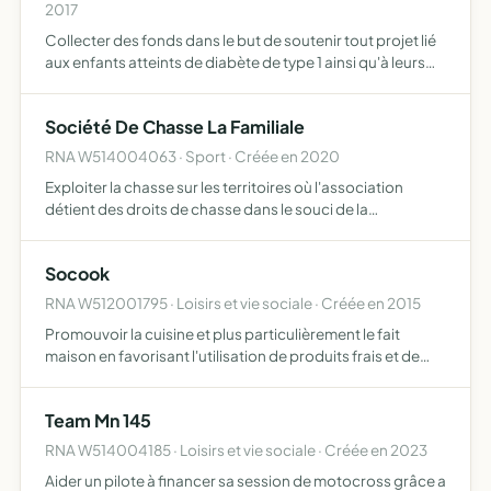
2017
Collecter des fonds dans le but de soutenir tout projet lié
aux enfants atteints de diabète de type 1 ainsi qu'à leurs
familles, dans un cadre médical, social ou culturel mieux
connaître le diabète de type 1 par la mise e…
Société De Chasse La Familiale
RNA W514004063 · Sport · Créée en 2020
Exploiter la chasse sur les territoires où l'association
détient des droits de chasse dans le souci de la
préservation de la faune sauvage, du développement du
capital cynégétique, du respect des équilibres
Socook
biologiques, n…
RNA W512001795 · Loisirs et vie sociale · Créée en 2015
Promouvoir la cuisine et plus particulièrement le fait
maison en favorisant l'utilisation de produits frais et de
saison sensibiliser la population à une cuisine favorisant le
bon équilibre alimentaire inciter à consommer…
Team Mn 145
RNA W514004185 · Loisirs et vie sociale · Créée en 2023
Aider un pilote à financer sa session de motocross grâce a