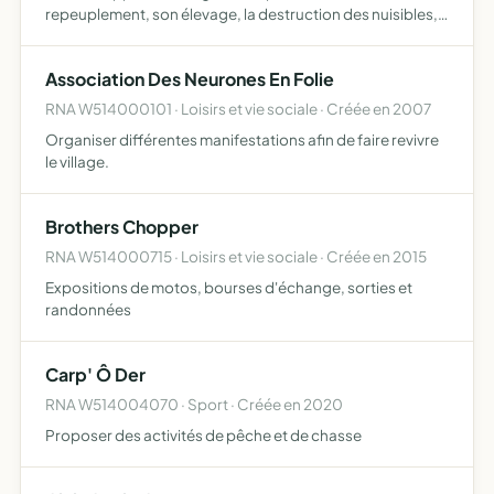
repeuplement, son élevage, la destruction des nuisibles,
la répression du braconnage et l'exploitation rationnelle
de la chasse sur les territoires où l'association
Association Des Neurones En Folie
possèdera…
RNA W514000101 · Loisirs et vie sociale · Créée en 2007
Organiser différentes manifestations afin de faire revivre
le village.
Brothers Chopper
RNA W514000715 · Loisirs et vie sociale · Créée en 2015
Expositions de motos, bourses d'échange, sorties et
randonnées
Carp' Ô Der
RNA W514004070 · Sport · Créée en 2020
Proposer des activités de pêche et de chasse