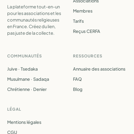
Associations
La plateforme tout-en-un
Membres
pour les associations et les
communautés religieuses
Tarifs
en France. Créez du lien,
Reçus CERFA
pas juste de la collecte.
COMMUNAUTÉS
RESSOURCES
Juive · Tsedaka
Annuaire des associations
Musulmane · Sadaqa
FAQ
Chrétienne · Denier
Blog
LÉGAL
Mentions légales
CGU