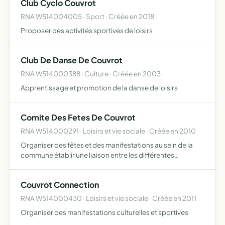
Club Cyclo Couvrot
RNA W514004005 · Sport · Créée en 2018
Proposer des activités sportives de loisirs
Club De Danse De Couvrot
RNA W514000388 · Culture · Créée en 2003
Apprentissage et promotion de la danse de loisirs
Comite Des Fetes De Couvrot
RNA W514000291 · Loisirs et vie sociale · Créée en 2010
Organiser des fêtes et des manifestations au sein de la
commune établir une liaison entre les différentes
associations locales établir chaque année, au dernier
trimestre, le calendrier des diverses animations
Couvrot Connection
organisées d…
RNA W514000430 · Loisirs et vie sociale · Créée en 2011
Organiser des manifestations culturelles et sportives