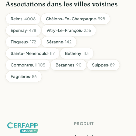
Associations dans les villes voisines
Reims
· 4008
Châlons-En-Champagne
· 998
Épernay
· 478
Vitry-Le-François
· 236
Tinqueux
· 172
Sézanne
· 142
Sainte-Menehould
· 117
Bétheny
· 113
Cormontreuil
· 105
Bezannes
· 90
Suippes
· 89
Fagnières
· 86
PRODUIT