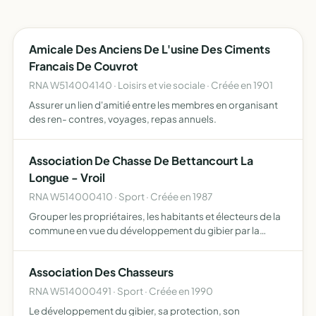
Amicale Des Anciens De L'usine Des Ciments
Francais De Couvrot
RNA W514004140 · Loisirs et vie sociale · Créée en 1901
Assurer un lien d'amitié entre les membres en organisant
des ren- contres, voyages, repas annuels.
Association De Chasse De Bettancourt La
Longue - Vroil
RNA W514000410 · Sport · Créée en 1987
Grouper les propriétaires, les habitants et électeurs de la
commune en vue du développement du gibier par la
protection, le repeuplement, la destruction des nuisibles,
la répression du braconnage sur les territoires où l'…
Association Des Chasseurs
RNA W514000491 · Sport · Créée en 1990
Le développement du gibier, sa protection, son