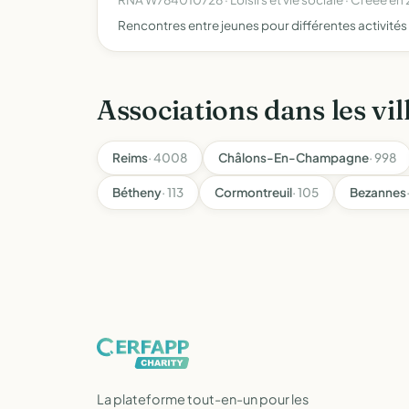
Rencontres entre jeunes pour différentes activités 
Associations dans les vil
Reims
· 4008
Châlons-En-Champagne
· 998
Bétheny
· 113
Cormontreuil
· 105
Bezannes
La plateforme tout-en-un pour les