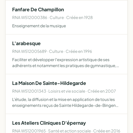
pour la création d'un environnement qui le…
Fanfare De Champillon
RNA W512000386 · Culture · Créée en 1928
Enseignement de la musique
L'arabesque
RNA W512005689 · Culture · Créée en 1996
Faciliter et développer l'expression artistique de ses
adhérents et notamment les pratiques de gymnastique,
danse classique, danse-jazz, danse de salon, claquettes
etc...
La Maison De Sainte-Hildegarde
RNA W512001343 · Loisirs et vie sociale · Créée en 2007
L'étude, la diffusion et la mise en application de tous les
enseignements reçus de Sainte Hildegarde-de-Bingen
par des conférences et des journées de formation, des
pèlerinages, des retraites spirituelles, des alteliers d…
Les Ateliers Cliniques D'épernay
RNA W512001965 · Santé et action sociale · Créée en 2016