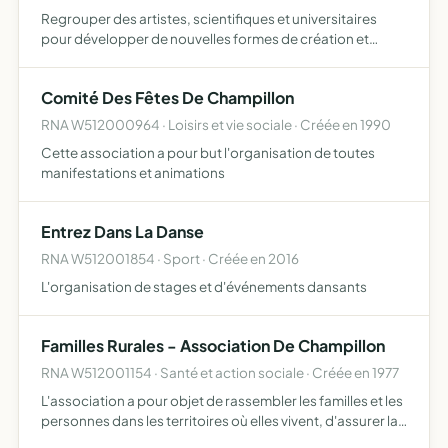
Regrouper des artistes, scientifiques et universitaires
pour développer de nouvelles formes de création et
d'hybridation entre art, science et technologie
promouvoir et diffuser ses créations dans un cadre
Comité Des Fêtes De Champillon
interdisciplina…
RNA W512000964 · Loisirs et vie sociale · Créée en 1990
Cette association a pour but l'organisation de toutes
manifestations et animations
Entrez Dans La Danse
RNA W512001854 · Sport · Créée en 2016
L'organisation de stages et d'événements dansants
Familles Rurales - Association De Champillon
RNA W512001154 · Santé et action sociale · Créée en 1977
L'association a pour objet de rassembler les familles et les
personnes dans les territoires où elles vivent, d'assurer la
défense de leurs intérêts matériels et moraux, et d'agir