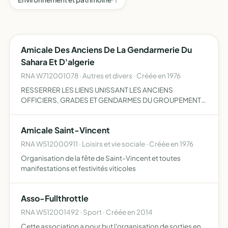
Amicale Des Anciens De La Gendarmerie Du
Sahara Et D'algerie
RNA W712001078 · Autres et divers · Créée en 1976
RESSERRER LES LIENS UNISSANT LES ANCIENS
OFFICIERS, GRADES ET GENDARMES DU GROUPEMENT
AUTONOME DE GENDARMERIE DU SAHARA, DES UNITES
DE GENDARMERIE D'ALGERIE OU DEPLACEES EN ALGERIE
Amicale Saint-Vincent
, EN FAVORISANT LES CONTACTS ENTRE LES M…
RNA W512000911 · Loisirs et vie sociale · Créée en 1976
Organisation de la fête de Saint-Vincent et toutes
manifestations et festivités viticoles
Asso-Fullthrottle
RNA W512001492 · Sport · Créée en 2014
Cette association a pour but l'organisation de sorties en