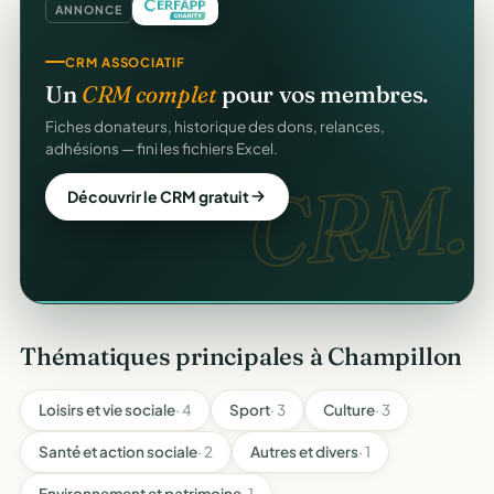
ANNONCE
REÇUS FISCAUX
CRM ASSOCIATIF
Vos reçus
CERFA
automatiques.
Un
CRM complet
pour vos membres.
Générés et envoyés à vos donateurs en un clic,
Fiches donateurs, historique des dons, relances,
conformes au modèle officiel n°11580.
adhésions — fini les fichiers Excel.
CERFA
CRM.
Automatiser mes reçus
Découvrir le CRM gratuit
Thématiques principales à Champillon
Loisirs et vie sociale
· 4
Sport
· 3
Culture
· 3
Santé et action sociale
· 2
Autres et divers
· 1
Environnement et patrimoine
· 1