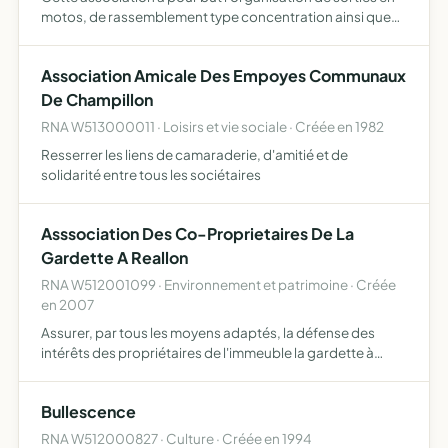
motos, de rassemblement type concentration ainsi que
l'organisation de concerts
Association Amicale Des Empoyes Communaux
De Champillon
RNA W513000011 · Loisirs et vie sociale · Créée en 1982
Resserrer les liens de camaraderie, d'amitié et de
solidarité entre tous les sociétaires
Asssociation Des Co-Proprietaires De La
Gardette A Reallon
RNA W512001099 · Environnement et patrimoine · Créée
en 2007
Assurer, par tous les moyens adaptés, la défense des
intérêts des propriétaires de l'immeuble la gardette à
Réallon (05160). représenter ses membres auprès de
toutes instances et juridictions. intenter tout recours ou
Bullescence
act…
RNA W512000827 · Culture · Créée en 1994