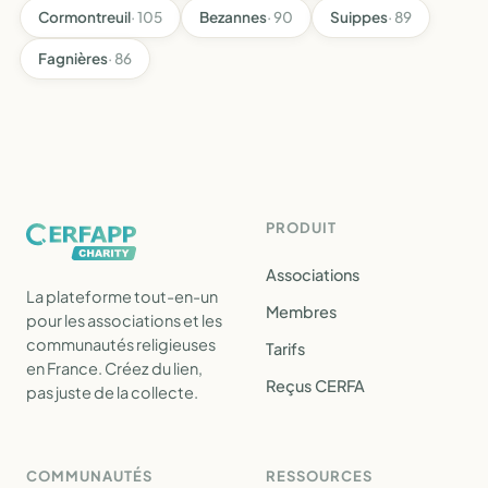
Cormontreuil
· 105
Bezannes
· 90
Suippes
· 89
Fagnières
· 86
PRODUIT
Associations
La plateforme tout-en-un
Membres
pour les associations et les
communautés religieuses
Tarifs
en France. Créez du lien,
Reçus CERFA
pas juste de la collecte.
COMMUNAUTÉS
RESSOURCES