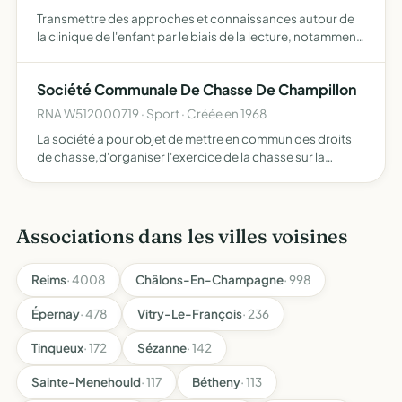
Transmettre des approches et connaissances autour de
la clinique de l'enfant par le biais de la lecture, notamment
les textes de bases de la psychologie et la psychiatrie ainsi
que les recherches actuelles autour de l'enf…
Société Communale De Chasse De Champillon
RNA W512000719 · Sport · Créée en 1968
La société a pour objet de mettre en commun des droits
de chasse,d'organiser l'exercice de la chasse sur la
commune de champillon ,de protéger la faune et la flore
sur son territoire de contribuer a faire respecter les bo…
Associations dans les villes voisines
Reims
· 4008
Châlons-En-Champagne
· 998
Épernay
· 478
Vitry-Le-François
· 236
Tinqueux
· 172
Sézanne
· 142
Sainte-Menehould
· 117
Bétheny
· 113