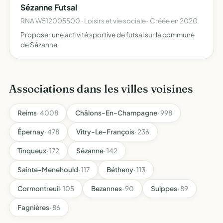
Sézanne Futsal
mieux-êt…
RNA W512005500 · Loisirs et vie sociale · Créée en 2020
Proposer une activité sportive de futsal sur la commune
de Sézanne
Associations dans les villes voisines
Reims
· 4008
Châlons-En-Champagne
· 998
Épernay
· 478
Vitry-Le-François
· 236
Tinqueux
· 172
Sézanne
· 142
Sainte-Menehould
· 117
Bétheny
· 113
Cormontreuil
· 105
Bezannes
· 90
Suippes
· 89
Fagnières
· 86