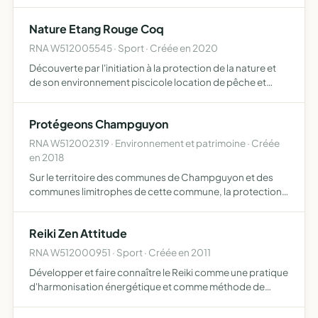
soutien de ceux-ci dans l'organisation et la mise en place
de spectacles
Nature Etang Rouge Coq
RNA W512005545 · Sport · Créée en 2020
Découverte par l'initiation à la protection de la nature et
de son environnement piscicole location de pêche et
hébergements insolites
Protégeons Champguyon
RNA W512002319 · Environnement et patrimoine · Créée
en 2018
Sur le territoire des communes de Champguyon et des
communes limitrophes de cette commune, la protection
de l'environnement, notamment de la faune, de la flore, du
patrimoine culturel et des paysages, contre toutes les at…
Reiki Zen Attitude
RNA W512000951 · Sport · Créée en 2011
Développer et faire connaître le Reiki comme une pratique
d'harmonisation énergétique et comme méthode de
développement personnel proposer l'enseignement de
méthodes et de techniques visant l'épanouissement et le