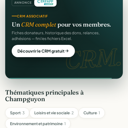
ANNONCE
CRM ASSOCIATIF
Un
CRM complet
pour vos membres.
Fiches donateurs, historique des dons, relances,
adhésions — fini les fichiers Excel.
CRM.
Découvrir le CRM gratuit
Thématiques principales à
Champguyon
Sport
· 3
Loisirs et vie sociale
· 2
Culture
· 1
Environnement et patrimoine
· 1