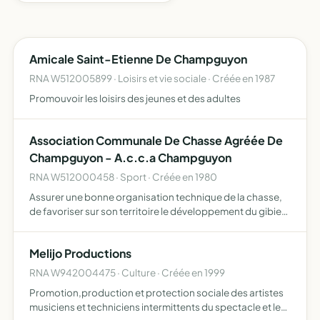
Amicale Saint-Etienne De Champguyon
RNA W512005899 · Loisirs et vie sociale · Créée en 1987
Promouvoir les loisirs des jeunes et des adultes
Association Communale De Chasse Agréée De
Champguyon - A.c.c.a Champguyon
RNA W512000458 · Sport · Créée en 1980
Assurer une bonne organisation technique de la chasse,
de favoriser sur son territoire le développement du gibier
et de la faune sauvage dans le respect d'un véritable
équilibre agro-sylvo-cynégétique, l'éducation cynégét…
Melijo Productions
RNA W942004475 · Culture · Créée en 1999
Promotion,production et protection sociale des artistes
musiciens et techniciens intermittents du spectacle et le