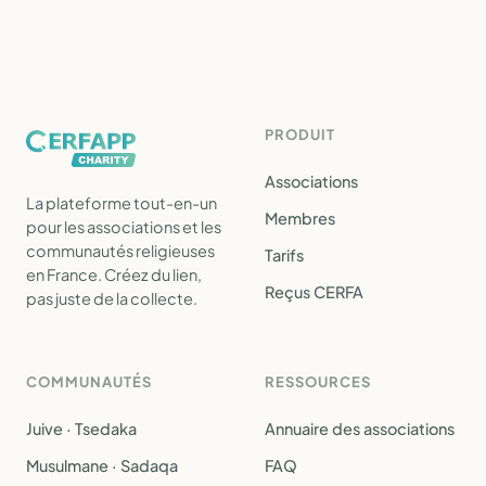
PRODUIT
Associations
La plateforme tout-en-un
Membres
pour les associations et les
communautés religieuses
Tarifs
en France. Créez du lien,
Reçus CERFA
pas juste de la collecte.
COMMUNAUTÉS
RESSOURCES
Juive · Tsedaka
Annuaire des associations
Musulmane · Sadaqa
FAQ