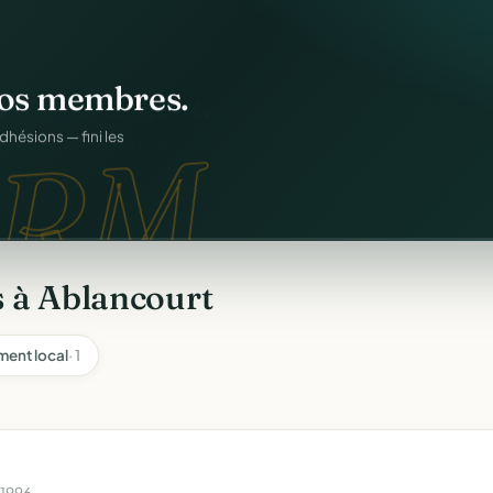
os membres.
RM.
dhésions — fini les
 à Ablancourt
ent local
· 1
 1996