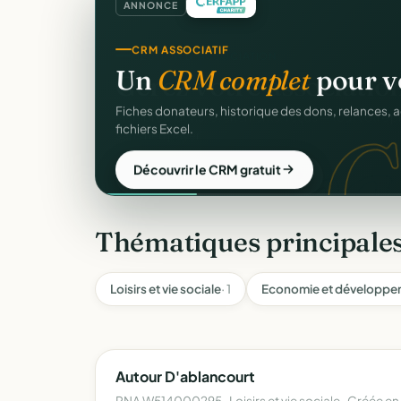
ANNONCE
CRM ASSOCIATIF
Un
CRM complet
pour v
C
Fiches donateurs, historique des dons, relances, a
fichiers Excel.
Découvrir le CRM gratuit
Thématiques principales
Loisirs et vie sociale
· 1
Economie et développem
Autour D'ablancourt
RNA W514000295 · Loisirs et vie sociale · Créée en