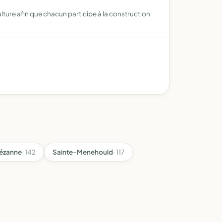
lture afin que chacun participe à la construction
ézanne
· 142
Sainte-Menehould
· 117