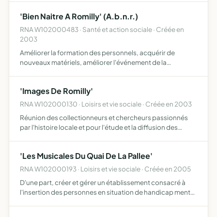
donneurs de sang régler les questions intérieures de
'Bien Naitre A Romilly' (A.b.n.r.)
l'Association
RNA W102000483 · Santé et action sociale · Créée en
2003
Améliorer la formation des personnels, acquérir de
nouveaux matériels, améliorer l'événement de la
naissance sur le site de la maternité de romilly sur seine,
maintenir entre ses membres des liens d'amitié et de
'Images De Romilly'
solidarit…
RNA W102000130 · Loisirs et vie sociale · Créée en 2003
Réunion des collectionneurs et chercheurs passionnés
par l'histoire locale et pour l'étude et la diffusion des
éléments ayant trait à la vie romillonnne et sa région à
toutes les époques
'Les Musicales Du Quai De La Pallee'
RNA W102000193 · Loisirs et vie sociale · Créée en 2005
D'une part, créer et gérer un établissement consacré à
l'insertion des personnes en situation de handicap mental
à travers des activités professionnelles, artistiques ou
d'intérêt général par l'intermédiaire notamment d'u…