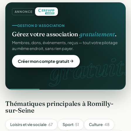
ANNONCE
GESTION D'ASSOCIATION
Gérez votre association
gratuitement
.
Membres, dons, événements, reçus — tout votre pilotage
au même endroit, sans rien payer.
gratuit.
Créer mon compte gratuit
Thématiques principales à Romilly-
sur-Seine
Loisirs et vie sociale
· 67
Sport
· 51
Culture
· 48