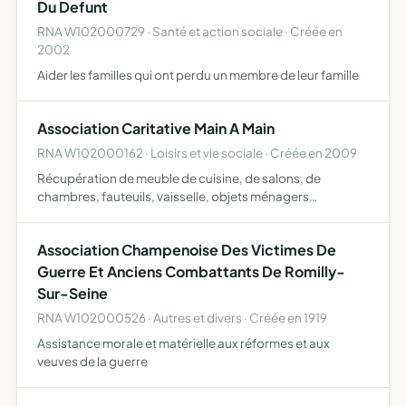
Du Defunt
RNA W102000729 · Santé et action sociale · Créée en
2002
Aider les familles qui ont perdu un membre de leur famille
Association Caritative Main A Main
RNA W102000162 · Loisirs et vie sociale · Créée en 2009
Récupération de meuble de cuisine, de salons, de
chambres, fauteuils, vaisselle, objets ménagers
d'occasions ou neufs, afin de les redistribuer
gratuitement à des personnes en très grandes difficultés
Association Champenoise Des Victimes De
Guerre Et Anciens Combattants De Romilly-
Sur-Seine
RNA W102000526 · Autres et divers · Créée en 1919
Assistance morale et matérielle aux réformes et aux
veuves de la guerre