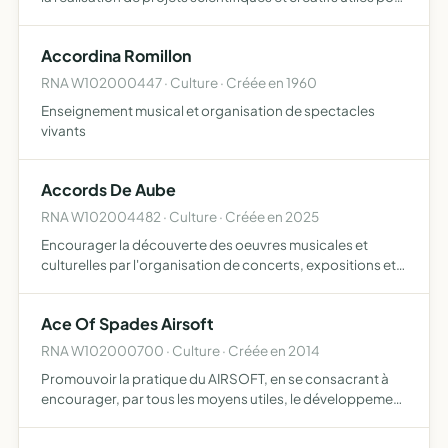
l'humanité et avoir une rentabilité économique le projet
JIPTO sert comme exemple d'un tel projet …
Accordina Romillon
RNA W102000447 · Culture · Créée en 1960
Enseignement musical et organisation de spectacles
vivants
Accords De Aube
RNA W102004482 · Culture · Créée en 2025
Encourager la découverte des oeuvres musicales et
culturelles par l'organisation de concerts, expositions et
manifestations artistiques accessibles à tous
Ace Of Spades Airsoft
RNA W102000700 · Culture · Créée en 2014
Promouvoir la pratique du AIRSOFT, en se consacrant à
encourager, par tous les moyens utiles, le développement
de manifestations liées à cette activité et en rassemblant,
autant que possible, tous types de partenaires sus…