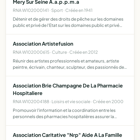
Mery Sur Seine A.a.p.p.m.a
RNA W102000141 · Sport · Créée en 1941
Détenir et de gérer des droits de pêche sur les domaines
public et privé de l'Etat sur les domaines public et privé
des collectivités locales sur les domaines privés de
propriétaires , sur ses propres propriétés
Association Artistefusion
RNA W102000615 · Culture · Créée en 2012
Réunir des artistes professionnels et amateurs, artiste
peintre, écrivain, chanteur, sculpteur, des passionnés de
cinéma, séries TV, animation japonaise, pour faire
découvrir leurs talents et leurs passions au grand publi…
Association Brie Champagne De La Pharmacie
Hospitaliere
RNA W102004188 · Loisirs et vie sociale · Créée en 2000
Promouvoir l'information et la coordination entre les
personnels des pharmacies hospitalières assurer la
formation continue des membres de l'association
collecter des fonds, du matériel médical, des
Association Caritative "Nrp" Aide A La Famille
médicaments, des infor…