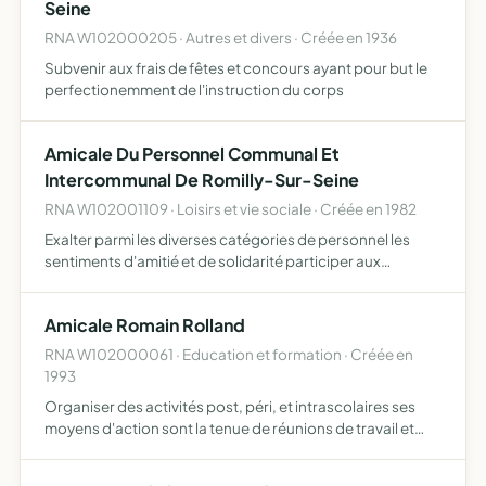
Seine
RNA W102000205 · Autres et divers · Créée en 1936
Subvenir aux frais de fêtes et concours ayant pour but le
perfectionemment de l'instruction du corps
Amicale Du Personnel Communal Et
Intercommunal De Romilly-Sur-Seine
RNA W102001109 · Loisirs et vie sociale · Créée en 1982
Exalter parmi les diverses catégories de personnel les
sentiments d'amitié et de solidarité participer aux
malheurs et aux joies de tous mettre en valeur le principe
de fraternité 'tous pour un un pour tous'
Amicale Romain Rolland
RNA W102000061 · Education et formation · Créée en
1993
Organiser des activités post, péri, et intrascolaires ses
moyens d'action sont la tenue de réunions de travail et
d'assemblées périodiques, l'organisation de
manifestations et toutes initiatives pouvant aier à la