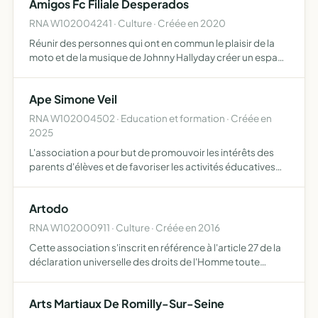
Amigos Fc Filiale Desperados
réalisat…
RNA W102004241 · Culture · Créée en 2020
Réunir des personnes qui ont en commun le plaisir de la
moto et de la musique de Johnny Hallyday créer un espace
permettant les rencontres et la détente de ces personnes
(avec bureau d'accueil, buvette, petite restauratio…
Ape Simone Veil
RNA W102004502 · Education et formation · Créée en
2025
L'association a pour but de promouvoir les intérêts des
parents d'élèves et de favoriser les activités éducatives
des élèves.
Artodo
RNA W102000911 · Culture · Créée en 2016
Cette association s'inscrit en référence à l'article 27 de la
déclaration universelle des droits de l'Homme toute
personne a le droit de prendre part librement à la vie
culturelle de la communauté, de jouir des arts et de…
Arts Martiaux De Romilly-Sur-Seine