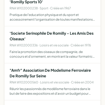
'Romilly Sports 10'
RNA W102000238 · Sport · Créée en 1967
Pratique de l'education physique et du sport et
accessoirement l'organisation de toutes manifestations
visant à la diffusion du sport
'Societe Serinophile De Romilly - Les Amis Des
Oiseaux'
RNA W102000336 · Loisirs et vie sociale · Créée en 1976
Faire la promotion des oiseaux de compagnie, de
concours et d'ornement, en montrant la valeur formatrice,
sentimentale et scientifique de leur élevage sensibilisation
de ses membres à la protection de la faune et de la fl…
"Amfr" Association De Modelisme Ferroviaire
De Romilly Sur Seine
RNA W102000560 · Loisirs et vie sociale · Créée en 2004
Réunir les passionnés de modélisme ferroviaire dans le
but de faire des expositions et d'avoir un budget pour
subvenir aux besoins du travail