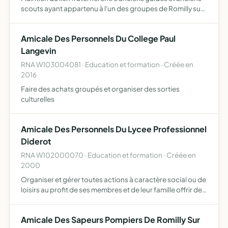
scouts ayant appartenu à l'un des groupes de Romilly sur
Seine ainsi que le soutien financier et ou matériel au
groupe scouts et guides de France 1èree Romilly St…
Amicale Des Personnels Du College Paul
Langevin
RNA W103004081 · Education et formation · Créée en
2016
Faire des achats groupés et organiser des sorties
culturelles
Amicale Des Personnels Du Lycee Professionnel
Diderot
RNA W102000070 · Education et formation · Créée en
2000
Organiser et gérer toutes actions à caractère social ou de
loisirs au profit de ses membres et de leur famille offrir des
produits à la vente, les vendre ou fournir des services
Amicale Des Sapeurs Pompiers De Romilly Sur