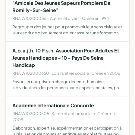
"Amicale Des Jeunes Sapeurs Pompiers De
Romilly-Sur-Seine"
RNA W102000165 · Autres et divers · Créée en 1994
Regrouper des jeunes pour promovoir leur sens civique et
leur esprit de dévouement de leur assurer une formation
civique et théorique enrichisssantes sur le plan personnel
de préparer, par des cours théoriques des démonst…
A.p.a.j.h. 10 P.s.h. Association Pour Adultes Et
Jeunes Handicapes - 10 - Pays De Seine
Handicap
RNA W102000650 · Loisirs et vie sociale · Créée en 2006
Favoriser une prise en charge décente, humaine,
individualisée des personnes handicapées mentales, par
la création et le développement des structures d'accueil,
d'hébergement et/ou d'activités adaptées
Academie Internationale Concorde
RNA W102000305 · Santé et action sociale · Créée en
2009
Élaboration, expertise, expérimentation et participation à
la réalisation de projets scientifiques et créatifs utiles pour