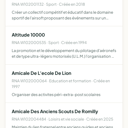
RNA W102001132 · Sport · Créée en 2018
Créer un collectif compétitif et éducatif dans le domaine
sportif de l'airsoft proposant des événements sur un
terrain aménagé et sécurisé association sportive dans le
domaine de l'airsoft à but non lucrative
Altitude 10000
RNA W102000535 · Sport · Créée en 1994
La promotion et le développement du pilotage d'aéronefs
et de type ultra-légers motorisés (U.L.M.) l'organisation de
toutes activités aéronautiques, sportives et touristiques
et de rassemblements aériens
Amicale De L'ecole De Lion
RNA W102000064 · Education et formation · Créée en
1997
Organiser des activites péri-extra-post scolaires
Amicale Des Anciens Scouts De Romilly
RNA W102004484 · Loisirs et vie sociale · Créée en 2025
Maintien du lien fraternel entre anciens guides et anciens