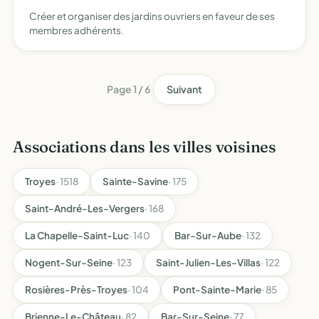
Créer et organiser des jardins ouvriers en faveur de ses
membres adhérents.
Page 1 / 6
Suivant
Associations dans les villes voisines
Troyes
· 1518
Sainte-Savine
· 175
Saint-André-Les-Vergers
· 168
La Chapelle-Saint-Luc
· 140
Bar-Sur-Aube
· 132
Nogent-Sur-Seine
· 123
Saint-Julien-Les-Villas
· 122
Rosières-Près-Troyes
· 104
Pont-Sainte-Marie
· 85
Brienne-Le-Château
· 82
Bar-Sur-Seine
· 77