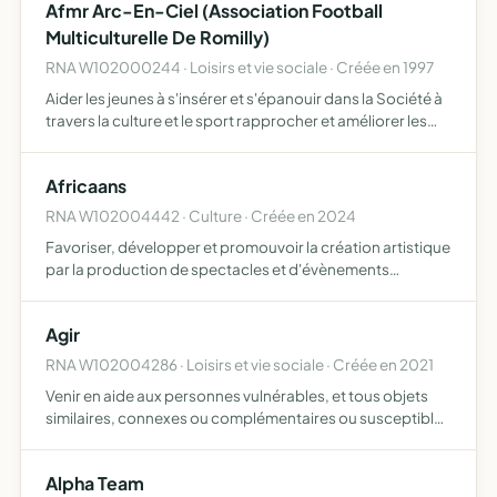
Afmr Arc-En-Ciel (Association Football
Multiculturelle De Romilly)
RNA W102000244 · Loisirs et vie sociale · Créée en 1997
Aider les jeunes à s'insérer et s'épanouir dans la Société à
travers la culture et le sport rapprocher et améliorer les
échanges entre les communautés
Africaans
RNA W102004442 · Culture · Créée en 2024
Favoriser, développer et promouvoir la création artistique
par la production de spectacles et d'évènements
culturels, sportifs, humanitaires et éducatifs
Agir
RNA W102004286 · Loisirs et vie sociale · Créée en 2021
Venir en aide aux personnes vulnérables, et tous objets
similaires, connexes ou complémentaires ou susceptibles
d'en favoriser la réalisation ou le développement
Alpha Team