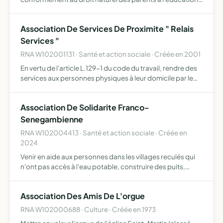
et à l'instruction de leurs enfants, selon leur conscience
promouvoir le caractère propre de l'Enseignement
Association De Services De Proximite " Relais
Catholiq…
Services "
RNA W102001131 · Santé et action sociale · Créée en 2001
En vertu de l'article L.129-1 du code du travail, rendre des
services aux personnes physiques à leur domicile par le
placement de travailleurs et l'accomplissement des
formalités administratives (service mandataire) par l…
Association De Solidarite Franco-
Senegambienne
RNA W102004413 · Santé et action sociale · Créée en
2024
Venir en aide aux personnes dans les villages reculés qui
n'ont pas accès à l'eau potable, construire des puits,
participer aux forages, collaborer avec des organismes
ou d'autres personnes pour faciliter l'accès à l'eau …
Association Des Amis De L'orgue
RNA W102000688 · Culture · Créée en 1973