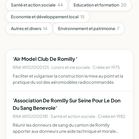
Santé et action sociale
· 44
Education et formation
· 20
Economie et développement local
· 15
Autres et divers
· 14
Environnement et patrimoine
· 7
'Air Model Club De Romilly '
RNA W102000125 · Loisirs et vie sociale · Créée en 1975
Faciliter et vulgariser la construction la mise au point et la
pratique du vol des aéromodèles radiocommandés
'Association De Romilly Sur Seine Pour Le Don
Du Sang Benevole'
RNA W102000181 · Santé et action sociale · Créée en 1982
Réunir les donneurs de sang du canton de Romilly
apporter aux donneurs une aide tachnique et morale
veiller à l'observation des presciprtions du Code des