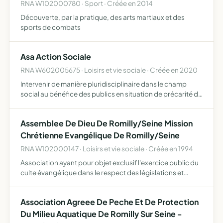
RNA W102000780 · Sport · Créée en 2014
Découverte, par la pratique, des arts martiaux et des
sports de combats
Asa Action Sociale
RNA W602005675 · Loisirs et vie sociale · Créée en 2020
Intervenir de manière pluridisciplinaire dans le champ
social au bénéfice des publics en situation de précarité de
manière inconditionnelle dans toutes les activités
directement ou indirectement liées à ce périmètre
Assemblee De Dieu De Romilly/Seine Mission
accom…
Chrétienne Evangélique De Romilly/Seine
RNA W102000147 · Loisirs et vie sociale · Créée en 1994
Association ayant pour objet exclusif l'exercice public du
culte évangélique dans le respect des législations et
réglementations en vigueur et de la confession de foi de
l'union nationale des assemblées de dieu de France …
Association Agreee De Peche Et De Protection
Du Milieu Aquatique De Romilly Sur Seine -