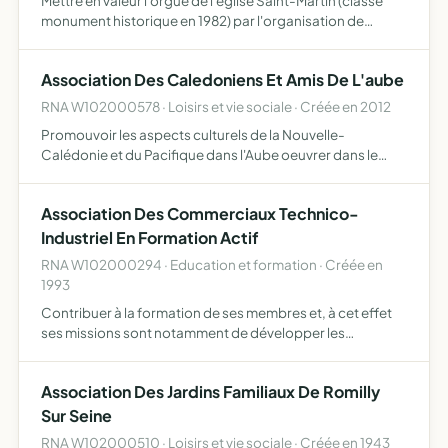
Mettre en valeur l'orgue de l'église Saint-Martin (classé
monument historique en 1982) par l'organisation de
concerts ouverts le plus souvent gratuitement au public et
permettre à de jeunes musiciens locaux de se manifest…
Association Des Caledoniens Et Amis De L'aube
RNA W102000578 · Loisirs et vie sociale · Créée en 2012
Promouvoir les aspects culturels de la Nouvelle-
Calédonie et du Pacifique dans l'Aube oeuvrer dans le
milieu social, pédagogique, sportif et culturel en direction
de l'Aube et de la Nouvelle-Calédonie
Association Des Commerciaux Technico-
Industriel En Formation Actif
RNA W102000294 · Education et formation · Créée en
1993
Contribuer à la formation de ses membres et, à cet effet
ses missions sont notamment de développer les
capacités professionnelles et les qualités personnelles de
ses membres de participer à la formation reçue par ses
Association Des Jardins Familiaux De Romilly
memb…
Sur Seine
RNA W102000510 · Loisirs et vie sociale · Créée en 1943