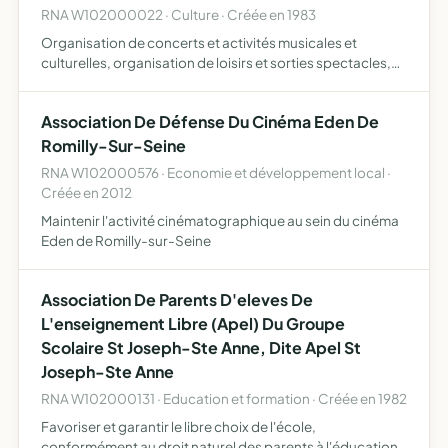
RNA W102000022 · Culture · Créée en 1983
Organisation de concerts et activités musicales et
culturelles, organisation de loisirs et sorties spectacles,
défense et promotion du conservatoire municipale,
financement des dépenses qui ne peuvent être prises en
Association De Défense Du Cinéma Eden De
charg…
Romilly-Sur-Seine
RNA W102000576 · Economie et développement local ·
Créée en 2012
Maintenir l'activité cinématographique au sein du cinéma
Eden de Romilly-sur-Seine
Association De Parents D'eleves De
L'enseignement Libre (Apel) Du Groupe
Scolaire St Joseph-Ste Anne, Dite Apel St
Joseph-Ste Anne
RNA W102000131 · Education et formation · Créée en 1982
Favoriser et garantir le libre choix de l'école,
conformément au droit naturel des parents à l'éducation