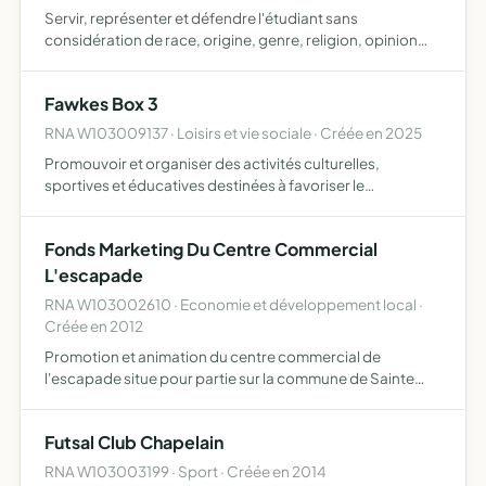
Servir, représenter et défendre l'étudiant sans
considération de race, origine, genre, religion, opinion
politique, orientation sexuelle, ou toute autre situation
Fawkes Box 3
RNA W103009137 · Loisirs et vie sociale · Créée en 2025
Promouvoir et organiser des activités culturelles,
sportives et éducatives destinées à favoriser le
développement personnel et collectif des membres
Fonds Marketing Du Centre Commercial
L'escapade
RNA W103002610 · Economie et développement local ·
Créée en 2012
Promotion et animation du centre commercial de
l'escapade situe pour partie sur la commune de Sainte
Savine (10300), et pour partie sur la commune de la
chapelle saint luc (10600) afin de favoriser la réalisation
Futsal Club Chapelain
de cet o…
RNA W103003199 · Sport · Créée en 2014