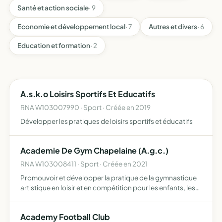
Santé et action sociale
· 9
Economie et développement local
· 7
Autres et divers
· 6
Education et formation
· 2
A.s.k.o Loisirs Sportifs Et Educatifs
RNA W103007990 · Sport · Créée en 2019
Développer les pratiques de loisirs sportifs et éducatifs
Academie De Gym Chapelaine (A.g.c.)
RNA W103008411 · Sport · Créée en 2021
Promouvoir et développer la pratique de la gymnastique
artistique en loisir et en compétition pour les enfants, les
adolescents et les adultes le club sera affilié à la
fédération française de gymnastique et à la fédérati…
Academy Football Club