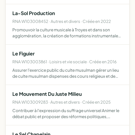
La-Sol Production
RNA W103008452 · Autres et divers · Créée en 2022
Promouvoir la culture musicale à Troyes et dans son
agglomération, la création de formations instrumentales
à vent, apporter une aide globale auprès d'un public
demandeur.
Le Figuier
RNA W103003861 · Loisirs et vie sociale · Créée en 2016
Assurer l'exercice public du culte musulman gérer un lieu
de culte musulman dispenses des cours religieux et de
langue arabe promouvoir la religion musulmane à travers
plusieurs activités lutter contre l'exclusion, la dis…
Le Mouvement Du Juste Milieu
RNA W103009283 · Autres et divers · Créée en 2025
Contribuer à l'expression du suffrage universel Animer le
débat public et proposer des réformes politiques,
économiques et sociales Sensibiliser et mobiliser les
citoyens à l'exercice de leurs droits, à la vie citoyenne e…
Le Sel Chapelain