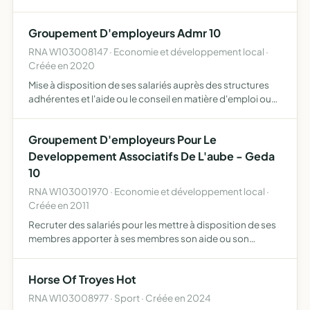
Groupement D'employeurs Admr 10
RNA W103008147 · Economie et développement local ·
Créée en 2020
Mise à disposition de ses salariés auprès des structures
adhérentes et l'aide ou le conseil en matière d'emploi ou
de gestion des ressources humaines
Groupement D'employeurs Pour Le
Developpement Associatifs De L'aube - Geda
10
RNA W103001970 · Economie et développement local ·
Créée en 2011
Recruter des salariés pour les mettre à disposition de ses
membres apporter à ses membres son aide ou son
conseil en matière d'emploi ou de gestion des ressources
humaines être en outre partie prenante de toute initiative…
Horse Of Troyes Hot
RNA W103008977 · Sport · Créée en 2024