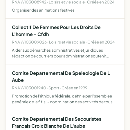
RNA W103008942 · Loisirs et vie sociale · Créée en 2024
Organiser des animations festives
Collectif De Femmes Pour Les Droits De
L'homme - Cfdh
RNA W103009026 · Loisirs et vie sociale · Créée en 2024
Aider aux démarches administratives et juridiques
rédaction de courriers pour administration soutenir
accompagnement juridique en matière de droit des
étrangers, logement et éducation accueillir les familles,
Comite Departemental De Speleologie De L
écouter iden…
Aube
RNA W103001940 · Sport · Créée en 1999
Promotion de l'éthique fédérale, définie par l'ssemblee
générale de la f.f.s. - coordination des activités de tous
les groupements sportifs et spéléologues individuels
affiliés a la f.f.s. dans le département de l'aube - …
Comite Departemental Des Secouristes
Francais Croix Blanche De L'aube