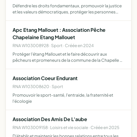
Défendre les droits fondamentaux, promouvoir la justice
et les valeurs démocratiques, protéger les personnes
vulnérables, soutenir les personnes en détresse,
accompagner psychologiquement les personnes en
Apc Etang Mallouet : Association Pêche
difficulté, lutt…
Chapelaine Etang Mallouet
RNA W103008928 · Sport · Créée en 2024
Protéger l'étang Mallouet et le faire découvrir aux
pêcheurs et promeneurs de la commune de la Chapelle St
Luc et ses environs (Troyes Champagne Métropole,
département de l'Aube, région Grand Est) organiser la
Association Coeur Endurant
pêche sur c…
RNA W103008620 · Sport
Promouvoir le sport-santé, l'entraide, la fraternité et
l'écologie
Association Des Amis De L'aube
RNA W103009158 · Loisirs et vie sociale · Créée en 2025
D'établir et maintenir les bonnes relations entre tous les