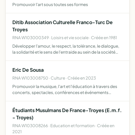
Promouvoir l'art sous toutes ses formes
Ditib Association Culturelle Franco-Turc De
Troyes
RNA W103000349 · Loisirs et vie sociale · Créée en 1981
Développer l'amour, le respect, la tolérance, le dialogue,
la solidarité et le sens de l'entraide au sein de la société
civile, s'opposer au racisme, à l'islamophobie, et à toute
forme de discrimination lutter contre tout…
Eric De Sousa
RNA W103008750 · Culture · Créée en 2023
Promouvoir la musique, l'art et l'éducation à travers des
concerts, spectacles, conférences et événements
culturels offrir des performances musicales de qualité,
organiser des conférences sur la pédagogie et vendre
Étudiants Musulmans De France-Troyes (E.m.f.
des pr…
- Troyes)
RNA W103008266 · Education et formation · Créée en
2021