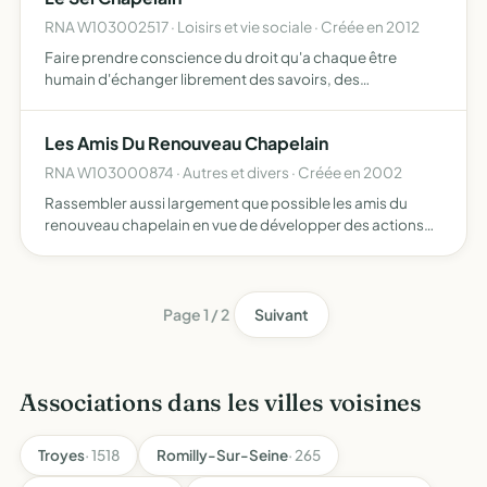
RNA W103002517 · Loisirs et vie sociale · Créée en 2012
Faire prendre conscience du droit qu'a chaque être
humain d'échanger librement des savoirs, des
informations, des conseils, des services, des biens
mobiliers favoriser des manifestations conformes à
Les Amis Du Renouveau Chapelain
l'objet et au but de l…
RNA W103000874 · Autres et divers · Créée en 2002
Rassembler aussi largement que possible les amis du
renouveau chapelain en vue de développer des actions
pour assurer ce renouveau chapelain tisser entre ces
personnes des liens d'amitie
Page 1 / 2
Suivant
Associations dans les villes voisines
Troyes
· 1518
Romilly-Sur-Seine
· 265