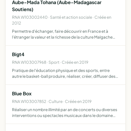
Aube-Mada Tohana (Aube-Madagascar
Soutiens)
RNA W103002440 · Santé et action sociale · Créée en
2012
Permettre d'échanger, faire découvrir en France et à
l'étranger la valeur et la richesse de la culture Malgache
permettre aux familles expatriées de ne pas oublier les
traditions et les cultures de leur pays d'origine par…
Bigt4
RNA W103007968 · Sport · Créée en 2019
Pratique de l'éducation physique et des sports, entre
autre le basket-ball produire, réaliser, créer, diffuser des
productions culturelles et destinées à tous les publics elle
peut également animer, gérer, développer d'au…
Blue Box
RNA W103007852 · Culture · Créée en 2019
Réaliser un nombre illimité par an de concerts ou diverses
interventions ou spectacles musicaux dans le domaine
privé et public (associations, hôpitaux, maisons de
retraite, crèches, écoles maternelles et primaires, soiré…