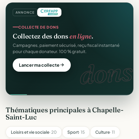
ANNONCE
COLLECTE DE DONS
Collectez des dons
en ligne
.
Campagnes, paiement sécurisé, reçu fiscal instantané
pour chaque donateur. 100 % gratuit.
dons.
Lancer ma collecte
Thématiques principales à Chapelle-
Saint-Luc
Loisirs et vie sociale
· 20
Sport
· 15
Culture
· 11