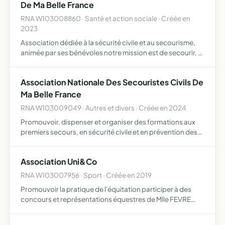
De Ma Belle France
RNA W103008860 · Santé et action sociale · Créée en
2023
Association dédiée à la sécurité civile et au secourisme,
animée par ses bénévoles notre mission est de secourir, et
de prévenir les risques au sein de notre secteur fondée sur
des valeurs fortes, notre association fourni…
Association Nationale Des Secouristes Civils De
Ma Belle France
RNA W103009049 · Autres et divers · Créée en 2024
Promouvoir, dispenser et organiser des formations aux
premiers secours, en sécurité civile et en prévention des
risques sur l'ensemble du territoire national participer aux
missions de sécurité civile, conformément aux ag…
Association Uni&Co
RNA W103007956 · Sport · Créée en 2019
Promouvoir la pratique de l'équitation participer à des
concours et représentations équestres de Mlle FEVRE
Lola-Eugénie afin de valoriser ses équidés, présenter son
travail et sa motivation dans sa discipline fabriquer e…