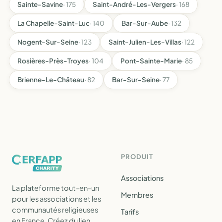
Sainte-Savine
· 175
Saint-André-Les-Vergers
· 168
La Chapelle-Saint-Luc
· 140
Bar-Sur-Aube
· 132
Nogent-Sur-Seine
· 123
Saint-Julien-Les-Villas
· 122
Rosières-Près-Troyes
· 104
Pont-Sainte-Marie
· 85
Brienne-Le-Château
· 82
Bar-Sur-Seine
· 77
PRODUIT
Associations
La plateforme tout-en-un
Membres
pour les associations et les
communautés religieuses
Tarifs
en France. Créez du lien,