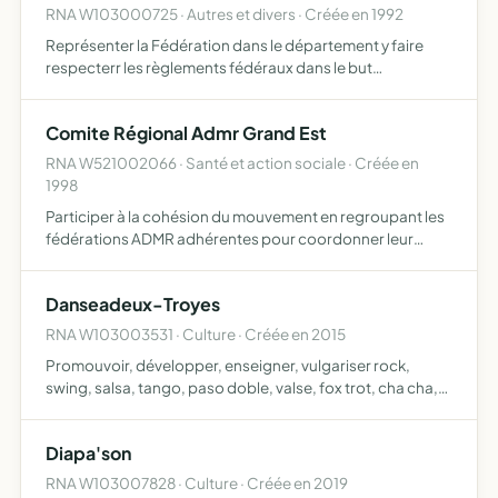
RNA W103000725 · Autres et divers · Créée en 1992
Représenter la Fédération dans le département y faire
respecterr les règlements fédéraux dans le but
d'organiser, diriger, contrôler, développer le secourisme,
sa pratique et son enseignement concourir au
Comite Régional Admr Grand Est
développement de…
RNA W521002066 · Santé et action sociale · Créée en
1998
Participer à la cohésion du mouvement en regroupant les
fédérations ADMR adhérentes pour coordonner leur
action et leur réflexion au plan de la région et en assurant
une liaison entre les fédérations et l'union nationale …
Danseadeux-Troyes
RNA W103003531 · Culture · Créée en 2015
Promouvoir, développer, enseigner, vulgariser rock,
swing, salsa, tango, paso doble, valse, fox trot, cha cha,
samba, rumba, madison, java, polka, boston, tarentelle
Diapa'son
RNA W103007828 · Culture · Créée en 2019