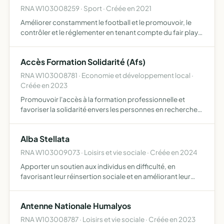
RNA W103008259 · Sport · Créée en 2021
Améliorer constamment le football et le promouvoir, le
contrôler et le réglementer en tenant compte du fair play
et de son impact universel, éducatif, culturel et
humanitaire et ce, en mettant en uvre des programmes de
Accès Formation Solidarité (Afs)
dé…
RNA W103008781 · Economie et développement local ·
Créée en 2023
Promouvoir l'accès à la formation professionnelle et
favoriser la solidarité envers les personnes en recherche
d'emploi lever des fonds publics et privés afin de financer
des formations adaptées aux besoins des individus …
Alba Stellata
RNA W103009073 · Loisirs et vie sociale · Créée en 2024
Apporter un soutien aux individus en difficulté, en
favorisant leur réinsertion sociale et en améliorant leur
qualité de vie
Antenne Nationale Humalyos
RNA W103008787 · Loisirs et vie sociale · Créée en 2023