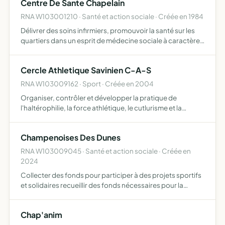
Centre De Sante Chapelain
RNA W103001210 · Santé et action sociale · Créée en 1984
Délivrer des soins infirmiers, promouvoir la santé sur les
quartiers dans un esprit de médecine sociale à caractère
curatif et préventif, en liaison avec les travailleurs sociaux
assurer la gestion et le fonctionnement de…
Cercle Athletique Savinien C-A-S
RNA W103009162 · Sport · Créée en 2004
Organiser, contrôler et développer la pratique de
l'haltérophilie, la force athlétique, le cutlurisme et la
musculation, et contribuer à la promotion de l'éducation
par ces activitées sportives culturelles de loisirs ou d…
Champenoises Des Dunes
RNA W103009045 · Santé et action sociale · Créée en
2024
Collecter des fonds pour participer à des projets sportifs
et solidaires recueillir des fonds nécessaires pour la
participation de l'équipage CHAMPENOISES DES DUNES
au rallye Aicha des Gazelles du Maroc organiser toutes m…
Chap'anim