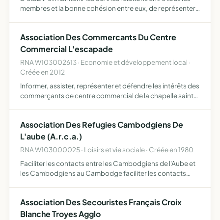
membres et la bonne cohésion entre eux, de représenter
à toutes circonstances l'ensemble de ses membres et de
pourvoir à la défense de leurs intérêts dans le cadr…
Association Des Commercants Du Centre
Commercial L'escapade
RNA W103002613 · Economie et développement local ·
Créée en 2012
Informer, assister, représenter et défendre les intérêts des
commerçants de centre commercial de la chapelle saint
luc notamment pour tout ce qui concerne la promotion et
l'animation du centre, dans le cadre de la réalisa…
Association Des Refugies Cambodgiens De
L'aube (A.r.c.a.)
RNA W103000025 · Loisirs et vie sociale · Créée en 1980
Faciliter les contacts entre les Cambodgiens de l'Aube et
les Cambodgiens au Cambodge faciliter les contacts
entre les Cambodgiens et les Français être le lien avec
l'administration ou tout autre organisme pour aider le r…
Association Des Secouristes Français Croix
Blanche Troyes Agglo