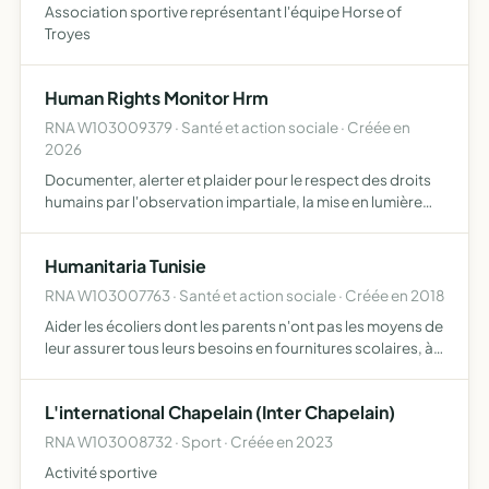
Association sportive représentant l'équipe Horse of
Troyes
Human Rights Monitor Hrm
RNA W103009379 · Santé et action sociale · Créée en
2026
Documenter, alerter et plaider pour le respect des droits
humains par l'observation impartiale, la mise en lumière
des violations et la défense des victimes
Humanitaria Tunisie
RNA W103007763 · Santé et action sociale · Créée en 2018
Aider les écoliers dont les parents n'ont pas les moyens de
leur assurer tous leurs besoins en fournitures scolaires, à
avoir ce qu'il leur faut collecter le matériel non recyclable
des handicapés pour les donner aux autr…
L'international Chapelain (Inter Chapelain)
RNA W103008732 · Sport · Créée en 2023
Activité sportive