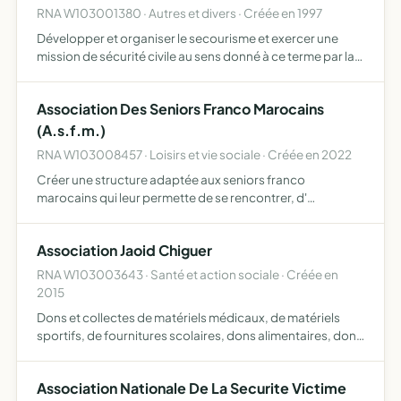
RNA W103001380 · Autres et divers · Créée en 1997
Développer et organiser le secourisme et exercer une
mission de sécurité civile au sens donné à ce terme par la
législation en vigueur assurer sur le plan local la
représentation de la Fédération et du Comité
Association Des Seniors Franco Marocains
Départementa…
(A.s.f.m.)
RNA W103008457 · Loisirs et vie sociale · Créée en 2022
Créer une structure adaptée aux seniors franco
marocains qui leur permette de se rencontrer, d'
échanger, de se divertir et l'organisation de sorties socio-
culturelle
Association Jaoid Chiguer
RNA W103003643 · Santé et action sociale · Créée en
2015
Dons et collectes de matériels médicaux, de matériels
sportifs, de fournitures scolaires, dons alimentaires, dons
vestimentaires pour venir en aide aux personnes
démunies dans le monde création de puits dans le monde
Association Nationale De La Securite Victime
veni…