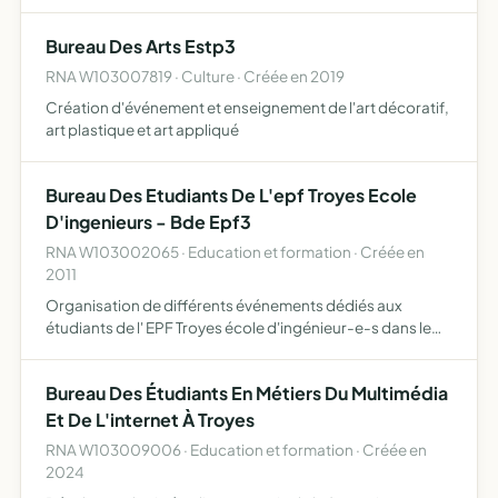
sollicitant l'association
Bureau Des Arts Estp3
RNA W103007819 · Culture · Créée en 2019
Création d'événement et enseignement de l'art décoratif,
art plastique et art appliqué
Bureau Des Etudiants De L'epf Troyes Ecole
D'ingenieurs - Bde Epf3
RNA W103002065 · Education et formation · Créée en
2011
Organisation de différents événements dédiés aux
étudiants de l' EPF Troyes école d'ingénieur-e-s dans le
cadre de l'année scolaire
Bureau Des Étudiants En Métiers Du Multimédia
Et De L'internet À Troyes
RNA W103009006 · Education et formation · Créée en
2024