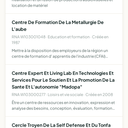
location de matériel
Centre De Formation De La Metallurgie De
L'aube
RNA W103001048 · Education et formation · Créée en
1987
Mettre à la disposition des employeurs de la région un
centre de formation d' apprentis de l'industrie (CFAI)
assurer la gestion de cet établissement et de contribuer à
son rayonement par tous moyens appropriés
Centre Expert Et Living Lab En Technologies Et
Services Pour Le Soutien Et La Promotion De La
Sante Et L'autonomie "Madopa"
RNA W103000277 · Loisirs et vie sociale · Créée en 2008
Être un centre de ressources en innovation, expression et
analyse des besoins, conception, évaluation, formation
et expertise pour faciliter le développement de
technologies et services contribuant à la promotion de la
Cercle Troyen De La Self Defense Et Du Tonfa
sa…