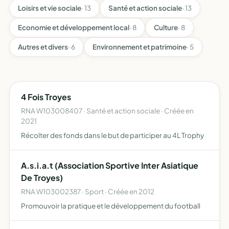
Loisirs et vie sociale
· 13
Santé et action sociale
· 13
Economie et développement local
· 8
Culture
· 8
Autres et divers
· 6
Environnement et patrimoine
· 5
4 Fois Troyes
RNA W103008407 · Santé et action sociale · Créée en
2021
Récolter des fonds dans le but de participer au 4L Trophy
A.s.i.a.t (Association Sportive Inter Asiatique
De Troyes)
RNA W103002387 · Sport · Créée en 2012
Promouvoir la pratique et le développement du football