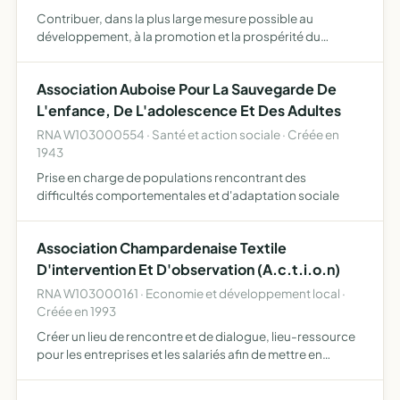
Contribuer, dans la plus large mesure possible au
développement, à la promotion et la prospérité du
commerce et de l'artisanat, en organisant ou en
participant à toutes actions de dynamisme commerciale
Association Auboise Pour La Sauvegarde De
qui seront jugées p…
L'enfance, De L'adolescence Et Des Adultes
RNA W103000554 · Santé et action sociale · Créée en
1943
Prise en charge de populations rencontrant des
difficultés comportementales et d'adaptation sociale
Association Champardenaise Textile
D'intervention Et D'observation (A.c.t.i.o.n)
RNA W103000161 · Economie et développement local ·
Créée en 1993
Créer un lieu de rencontre et de dialogue, lieu-ressource
pour les entreprises et les salariés afin de mettre en
oeuvre des langages communs, d'élaborer des pistes de
travail et des actions communes, mobiliser tous les ac…