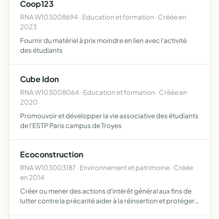
Coop123
PRESRVATION DE LA NATURE
RNA W103008694 · Education et formation · Créée en
2023
Fournir du matériel à prix moindre en lien avec l'activité
des étudiants
Cube Idon
RNA W103008064 · Education et formation · Créée en
2020
Promouvoir et développer la vie associative des étudiants
de l'ESTP Paris campus de Troyes
Ecoconstruction
RNA W103003187 · Environnement et patrimoine · Créée
en 2014
Créer ou mener des actions d'intérêt général aux fins de
lutter contre la précarité aider à la réinsertion et protéger
l'environnement