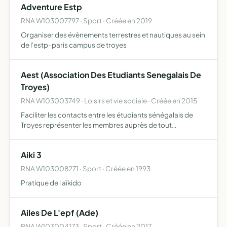
Adventure Estp
RNA W103007797 · Sport · Créée en 2019
Organiser des évènements terrestres et nautiques au sein
de l'estp-paris campus de troyes
Aest (Association Des Etudiants Senegalais De
Troyes)
RNA W103003749 · Loisirs et vie sociale · Créée en 2015
Faciliter les contacts entre les étudiants sénégalais de
Troyes représenter les membres auprès de tout
interlocuteur organiser des activités socio-culturelles et
scientifiques diverses
Aiki 3
RNA W103008271 · Sport · Créée en 1993
Pratique de l aïkido
Ailes De L'epf (Ade)
RNA W103004173 · Sport · Créée en 2017