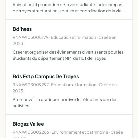
Animation et promotion de la vie étudiante sur le campus
de troyes structuration, soutien et coordination de la vie
associative à l'estp de manière saine, responsable et
constructive aide matérielle aux étudiants par le b…
Bd'hess
RNA W103008779 · Education et formation · Créée en
2023
Créer et organiser des évènements divertissants pour les
étudiants du département MMI de l'IUT de Troyes
Bds Estp Campus De Troyes
RNA W103009297 · Education et formation · Créée en
2025
Promouvoir la pratique sportive des étudiants par des
activités
Biogaz Vallee
RNA W103002286 · Environnement et patrimoine · Créée