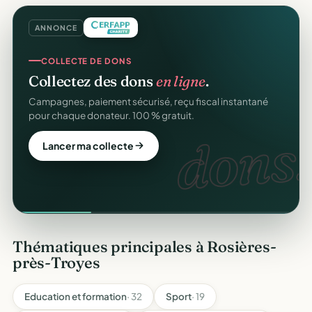
ANNONCE
COLLECTE DE DONS
Collectez des dons
en ligne
.
Campagnes, paiement sécurisé, reçu fiscal instantané
pour chaque donateur. 100 % gratuit.
dons.
Lancer ma collecte
Thématiques principales à Rosières-
près-Troyes
Education et formation
· 32
Sport
· 19