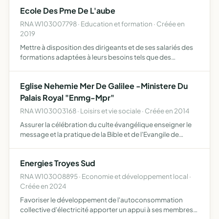
Ecole Des Pme De L'aube
RNA W103007798 · Education et formation · Créée en
2019
Mettre à disposition des dirigeants et de ses salariés des
formations adaptées à leurs besoins tels que des
formations diverses en fonction de l'actualité
économique et sociale, des formations ciblées qui vont
Eglise Nehemie Mer De Galilee -Ministere Du
répondre au…
Palais Royal "Enmg-Mpr"
RNA W103003168 · Loisirs et vie sociale · Créée en 2014
Assurer la célébration du culte évangélique enseigner le
message et la pratique de la Bible et de l'Evangile de
Jésus-Christ pourvoir en tout ou partie aux frais et
besoins de ce culte et des oeuvres chrétiennes qui s'y a…
Energies Troyes Sud
RNA W103008895 · Economie et développement local ·
Créée en 2024
Favoriser le développement de l'autoconsommation
collective d'électricité apporter un appui à ses membres