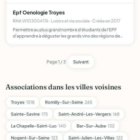
pour la réalisation d'installations de production d'énergie
accompagner pour favoriser l'autoconsommation de
Epf Oenologie Troyes
l'éner…
RNA W103004176 · Loisirs et vie sociale · Créée en 2017
Permettre au plus grand nombre d'étudiants de l'EPF
d'apprendre à déguster les grands vins des régions de
France, et de connaître les principes de base de la
vinification, ainsi que des produits connexes tels que la
bière…
Page 1 / 3
Suivant
Associations dans les villes voisines
Troyes
· 1518
Romilly-Sur-Seine
· 265
Sainte-Savine
· 175
Saint-André-Les-Vergers
· 168
La Chapelle-Saint-Luc
· 140
Bar-Sur-Aube
· 132
Nogent-Sur-Seine
· 123
Saint-Julien-Les-Villas
· 122