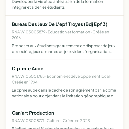
Développer la vie étudiante au sein de la formation
intégrer et aider les étudiants
Bureau Des Jeux De L'epf Troyes (Bdj Epf 3)
RNA W103003879 · Education et formation · Créée en
2016
Proposer aux étudiants gratuitement de disposer de jeux
de société, jeux de cartes ou jeux vidéo, l'organisation
d'évènements de jeux au sein de l'établissement scolaire
de l'EPF, dont le siège social se trouve rue Fernan…
C.p.m.e Aube
RNA W103001788 · Economie et développement local ·
Créée en 1994
La cpme aube dans le cadre de son agrément par la cpme
nationale a pour objet dans la limitation géographique de
son département de défendre et représenter les intérêts
économiques et moraux de ses adhérents et de leur ap…
Can'art Production
RNA W103008771 · Culture · Créée en 2023
Réalisation et diffusion de productions audiovisuelles et