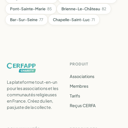
Pont-Sainte-Marie
· 85
Brienne-Le-Château
· 82
Bar-Sur-Seine
· 77
Chapelle-Saint-Luc
· 71
PRODUIT
Associations
La plateforme tout-en-un
Membres
pour les associations et les
communautés religieuses
Tarifs
en France. Créez du lien,
Reçus CERFA
pas juste de la collecte.