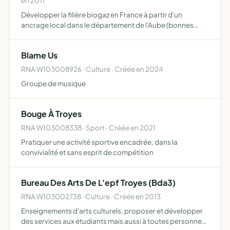
en 2011
Développer la filière biogaz en France à partir d'un
ancrage local dans le département de l'Aube (bonnes
pratiques, complémentarités avec le Club Biogaz de
l'ATEE, partenariats pour favoriser l'émergence de
Blame Us
nouveaux inter…
RNA W103008926 · Culture · Créée en 2024
Groupe de musique
Bouge À Troyes
RNA W103008338 · Sport · Créée en 2021
Pratiquer une activité sportive encadrée, dans la
convivialité et sans esprit de compétition
Bureau Des Arts De L'epf Troyes (Bda3)
RNA W103002738 · Culture · Créée en 2013
Enseignements d'arts culturels, proposer et développer
des services aux étudiants mais aussi à toutes personnes