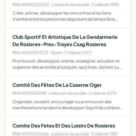
RNA W103002024 · Loisirs et vie sociale · Créée en 1983
Créer, animer, développer les rencontres et les liens
d'amitié entre les personnes disposant de temps libre
(retraités ou non) les aider à résoudre leurs difficultés, les
informet et les soutenir, par la création de servi…
Club Sportif Et Artistique De La Gendarmerie
De Rosieres-Pres-Troyes Csag Rosieres
RNA W103004272 · Sport · Créée en 2017
Promouvoir, développer, animer, enseigner, encadrer et
organiser des activités physiques, sportives, de loisir ou
de pratique éducative et sociale, et culturelles au profit
des personnels relevant du ministère de la défen…
Comité Des Fêtes De La Caserne Oger
RNA W103003181 · Loisirs et vie sociale · Créée en 2014
Organiser, soutenir, encourager ou promouvoir des
manifestations tendant à développer l'esprit de cohésion
et de solidarité entre les personnels de la Caserne Oger
de Rosières Pres Troye (gendarmes mobiles et
Comite Des Fetes Et Des Loisirs De Rosieres
gendarmes dé…
RNA W103000666 · Loisirs et vie sociale · Créée en 1981