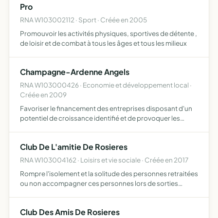
Pro
RNA W103002112 · Sport · Créée en 2005
Promouvoir les activités physiques, sportives de détente ,
de loisir et de combat à tous les âges et tous les milieux
Champagne-Ardenne Angels
RNA W103000426 · Economie et développement local ·
Créée en 2009
Favoriser le financement des entreprises disposant d'un
potentiel de croissance identifié et de provoquer les
contacts entre les entreprenneurs et les Businness Angels
Club De L'amitie De Rosieres
RNA W103004162 · Loisirs et vie sociale · Créée en 2017
Rompre l'isolement et la solitude des personnes retraitées
ou non accompagner ces personnes lors de sorties
(exposition, musée, cinéma, etc) passer un moment de
détente et de partage, resserrer les liens entre voisins
Club Des Amis De Rosieres