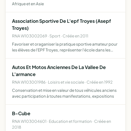
Afrique et en Asie
Association Sportive De L'epf Troyes (Asepf
Troyes)
RNA W103002069 · Sport · Créée en 2011
Favoriser et oraganiser la pratique sportive amateur pour
les élèves de l'EPF Troyes, représenter l'école dans les
épreuves sportives auxquelles elle participe et
notamment les épreuves organisées par la Fédération
Autos Et Motos Anciennes De La Vallee De
França…
L'armance
RNA W103001986 · Loisirs et vie sociale · Créée en 1992
Conservation et mise en valeur de tous véhicules anciens
avec participation à toutes manifestations, expositions
B-Cube
RNA W103004601 · Education et formation · Créée en
2018