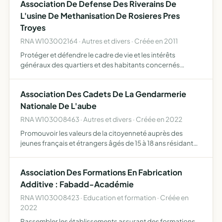
Association De Defense Des Riverains De
L'usine De Methanisation De Rosieres Pres
Troyes
RNA W103002164 · Autres et divers · Créée en 2011
Protéger et défendre le cadre de vie et les intérêts
généraux des quartiers et des habitants concernés
directement ou indirectement par le projet de
construction d'une usine de méthanisation et de
Association Des Cadets De La Gendarmerie
chaudières bois et paill…
Nationale De L'aube
RNA W103008463 · Autres et divers · Créée en 2022
Promouvoir les valeurs de la citoyenneté auprès des
jeunes français et étrangers âgés de 15 à 18 ans résidant
réglementairement ou scolarisés dans le département
préparer les membres aux fonctions de cadets de la
Association Des Formations En Fabrication
Gendarme…
Additive : Fabadd-Académie
RNA W103008423 · Education et formation · Créée en
2022
Rassembler les établissements assurant des formations