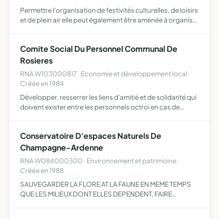
Permettre l'organisation de festivités culturelles, de loisirs
et de plein air elle peut également être amenée à organiser
des manifestations de type commercial comme foires
artisanales, vide greniers, bourses aux vêtemen…
Comite Social Du Personnel Communal De
Rosieres
RNA W103000817 · Economie et développement local ·
Créée en 1984
Développer, resserrer les liens d'amitié et de solidarité qui
doivent exister entre les personnels octroi en cas de
naissance ou de décès d'un secours aux membres actifs
dans le besoin organisation de fêtes et de loisirs …
Conservatoire D'espaces Naturels De
Champagne-Ardenne
RNA W084000300 · Environnement et patrimoine ·
Créée en 1988
SAUVEGARDER LA FLORE AT LA FAUNE EN MEME TEMPS
QUE LES MILIEUX DONT ELLES DEPENDENT, FAIRE
CONNAITRE ET SENSIBILISER LES CITOYENS A LA NOTION
FONDAMENTALE DE LA CONSERVATION ET DE LA