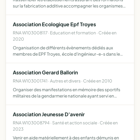
sur la fabrication additive accompagner les organismes
dans la création des formations sur l'impression 3D et
préserver leurs intérêts concourir à l'amélioration de la…
Association Ecologique Epf Troyes
RNA W103008117 · Education et formation · Créée en
2020
Organisation de différents évènements dédiés aux
membres de EPF Troyes, école d'ingénieur-e-s dans le
but de réduire l'empreinte carbone des élèves et de les
sensibiliser à leur impact écologique dans leur vie
Association Gerard Ballorin
étudiante
RNA W103001741 · Autres et divers · Créée en 2010
Organiser des manifestations en mémoire des sportifs
militaires de la gendarmerie nationale ayant servi en
région Champagne Ardenne
Association Jeunesse D'avenir
RNA W103008794 · Santé et action sociale · Créée en
2023
Venir en aide matériellement à des enfants démunis en