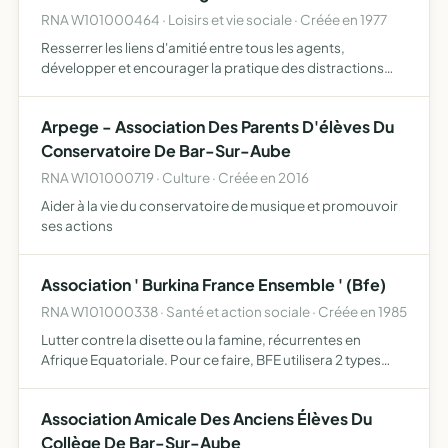
RNA W101000464 · Loisirs et vie sociale · Créée en 1977
Resserrer les liens d'amitié entre tous les agents,
développer et encourager la pratique des distractions
saines et récréatives, organiser l'entraide matérielle et
morale envers ses membres, promouvoir et coordonner
Arpege - Association Des Parents D'élèves Du
l'act…
Conservatoire De Bar-Sur-Aube
RNA W101000719 · Culture · Créée en 2016
Aider à la vie du conservatoire de musique et promouvoir
ses actions
Association ' Burkina France Ensemble ' (Bfe)
RNA W101000338 · Santé et action sociale · Créée en 1985
Lutter contre la disette ou la famine, récurrentes en
Afrique Equatoriale. Pour ce faire, BFE utilisera 2 types
d'actions - utiliser tous les moyens de conservation des
aliments pour les stocker les années de bonnes récol…
Association Amicale Des Anciens Élèves Du
Collège De Bar-Sur-Aube