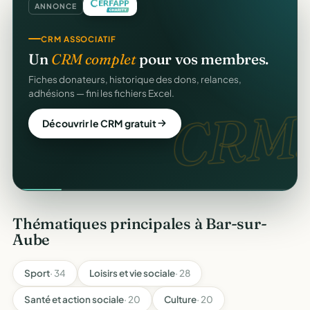
ANNONCE
CRM ASSOCIATIF
Un
CRM complet
pour vos membres.
Fiches donateurs, historique des dons, relances,
adhésions — fini les fichiers Excel.
CRM.
Découvrir le CRM gratuit
Thématiques principales à Bar-sur-
Aube
Sport
· 34
Loisirs et vie sociale
· 28
Santé et action sociale
· 20
Culture
· 20