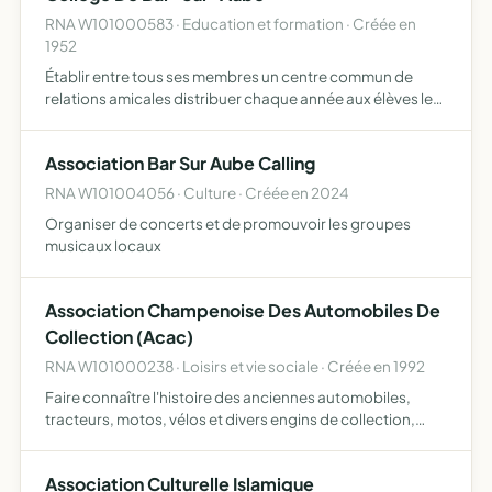
RNA W101000583 · Education et formation · Créée en
1952
Établir entre tous ses membres un centre commun de
relations amicales distribuer chaque année aux élèves les
plus méritants du collège des encouragements, des prix
ou des récompenses exercer au besoin sur les élèves à
Association Bar Sur Aube Calling
leu…
RNA W101004056 · Culture · Créée en 2024
Organiser de concerts et de promouvoir les groupes
musicaux locaux
Association Champenoise Des Automobiles De
Collection (Acac)
RNA W101000238 · Loisirs et vie sociale · Créée en 1992
Faire connaître l'histoire des anciennes automobiles,
tracteurs, motos, vélos et divers engins de collection,
d'époque et éléments du patrimoine de faire découvrir les
richesses du département de l'Aube et d'autres départ…
Association Culturelle Islamique