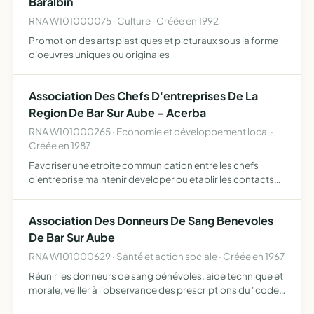
Baralbin
RNA W101000075 · Culture · Créée en 1992
Promotion des arts plastiques et picturaux sous la forme
d'oeuvres uniques ou originales
Association Des Chefs D'entreprises De La
Region De Bar Sur Aube - Acerba
RNA W101000265 · Economie et développement local ·
Créée en 1987
Favoriser une etroite communication entre les chefs
d'entreprise maintenir developer ou etablir les contacts
avec les organisations patronales
Association Des Donneurs De Sang Benevoles
De Bar Sur Aube
RNA W101000629 · Santé et action sociale · Créée en 1967
Réunir les donneurs de sang bénévoles, aide technique et
morale, veiller à l'observance des prescriptions du ' code
du donneur de sang bénévole ', poursuivre, en liaison