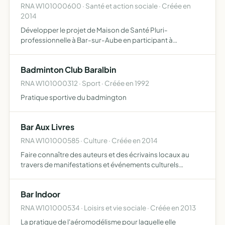
RNA W101000600 · Santé et action sociale · Créée en
2014
Développer le projet de Maison de Santé Pluri-
professionnelle à Bar-sur-Aube en participant à
l'amélioration et la pérennité de l'offre de soins et de la
prise en charge des patients, ainsi qu'à la promotion de la
Badminton Club Baralbin
santé e…
RNA W101000312 · Sport · Créée en 1992
Pratique sportive du badmington
Bar Aux Livres
RNA W101000585 · Culture · Créée en 2014
Faire connaître des auteurs et des écrivains locaux au
travers de manifestations et événements culturels
organisés ou non par ladite association
Bar Indoor
RNA W101000534 · Loisirs et vie sociale · Créée en 2013
La pratique de l'aéromodélisme pour laquelle elle