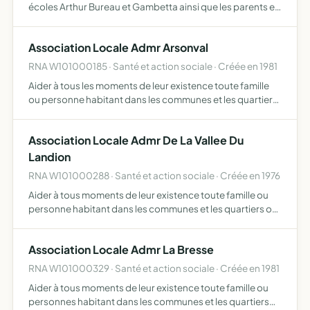
écoles Arthur Bureau et Gambetta ainsi que les parents et
proches des élèves. Les bénéfices des différentes
manifestations serviront à organiser les événements
Association Locale Admr Arsonval
suivants…
RNA W101000185 · Santé et action sociale · Créée en 1981
Aider à tous les moments de leur existence toute famille
ou personne habitant dans les communes et les quartiers
où elle exerce son action assurer la responsabilité
matérielle et morale de la marche d'une ou plusieurs bra…
Association Locale Admr De La Vallee Du
Landion
RNA W101000288 · Santé et action sociale · Créée en 1976
Aider à tous moments de leur existence toute famille ou
personne habitant dans les communes et les quartiers où
elle exerce son action assurer la responsabilité matérielle
et morale d'une ou plusieurs branches d'activité …
Association Locale Admr La Bresse
RNA W101000329 · Santé et action sociale · Créée en 1981
Aider à tous moments de leur existence toute famille ou
personnes habitant dans les communes et les quartiers