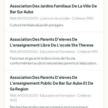
avec l'établissement français du sang, la politique…
Association Des Jardins Familiaux De La Ville De
Bar Sur Aube
RNA W101000013 · Loisirs et vie sociale · Créée en 1980
Culture familiale de jardin potagers
Association Des Parents D'eleves De
L'enseignement Libre De L'ecole Ste Therese
RNA W101000012 · Education et formation · Créée en 1951
Favoriser et garantir le libre choix de l'école,
conformément au droit naturel des parents à l'éducation
et à l'instruction de leurs enfants, selon leur conscience
Promouvoir le caractère propre de l'enseignement
Association Des Parents D'eleves De
catholiq…
L'enseignement Public De Bar Sur Aube Et De
Sa Region
RNA W101000210 · Education et formation · Créée en
1933
Rechercher et discuter en commun tout ce qui peut