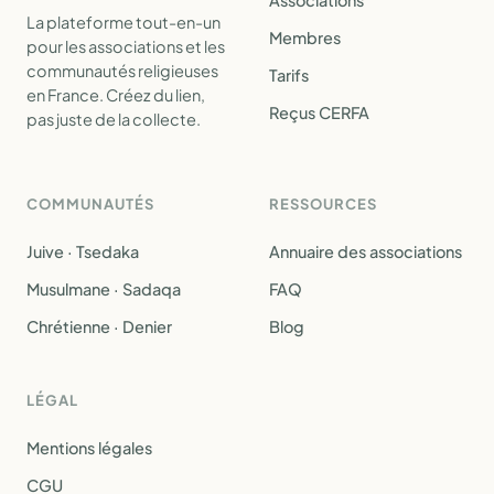
Associations
La plateforme tout-en-un
Membres
pour les associations et les
communautés religieuses
Tarifs
en France. Créez du lien,
Reçus CERFA
pas juste de la collecte.
COMMUNAUTÉS
RESSOURCES
Juive · Tsedaka
Annuaire des associations
Musulmane · Sadaqa
FAQ
Chrétienne · Denier
Blog
LÉGAL
Mentions légales
CGU