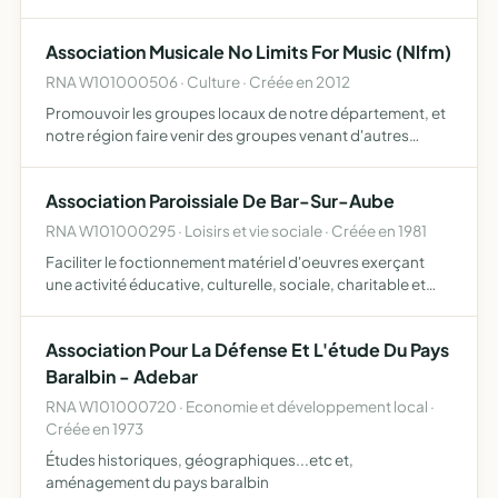
où elle exerce son action, assurer la responsabilité
matérielle et morale de la marche d'une ou plusieurs
Association Musicale No Limits For Music (Nlfm)
branc…
RNA W101000506 · Culture · Créée en 2012
Promouvoir les groupes locaux de notre département, et
notre région faire venir des groupes venant d'autres
régions pour aider à faire bouger la scène culturelle et
musicale de nos villes créer un intérêt pour notre régio…
Association Paroissiale De Bar-Sur-Aube
RNA W101000295 · Loisirs et vie sociale · Créée en 1981
Faciliter le foctionnement matériel d'oeuvres exerçant
une activité éducative, culturelle, sociale, charitable et
d'oeuvres d'éducation populaire, en mettant notamment
à leur disposition les immeubles qui leur sont nécess…
Association Pour La Défense Et L'étude Du Pays
Baralbin - Adebar
RNA W101000720 · Economie et développement local ·
Créée en 1973
Études historiques, géographiques...etc et,
aménagement du pays baralbin