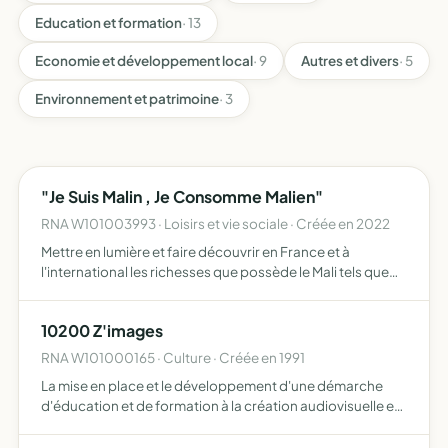
Education et formation
· 13
Economie et développement local
· 9
Autres et divers
· 5
Environnement et patrimoine
· 3
"Je Suis Malin , Je Consomme Malien"
RNA W101003993 · Loisirs et vie sociale · Créée en 2022
Mettre en lumière et faire découvrir en France et à
l'international les richesses que possède le Mali tels que
l'histoire, l'art, la culture, et les savoir-faire proposer des
événements comme des expositions, des cinés-dé…
10200 Z'images
RNA W101000165 · Culture · Créée en 1991
La mise en place et le développement d'une démarche
d'éducation et de formation à la création audiovisuelle et
multimédia. elle se donnera les moyens humains,
matériels et financiers nécessaires à la création de