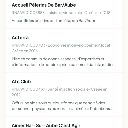
Accueil Pèlerins De Bar/Aube
concepts.…
RNA W101003887 · Loisirs et vie sociale · Créée en 2018
Accueillir les pèlerins qui font étape à Bar/Aube
Acterra
RNA W101000703 · Economie et développement local ·
Créée en 2016
Mise en commun de connaissances, d'expertises et
d'informations de notaires principalement dans la matière
du droit rural et de la négociation immobilière en vue de
satisfaire la clientèle des offices notariaux membres, e…
Afc Club
RNA W101000497 · Santé et action sociale · Créée en
2012
Offrir une aide sous quelque forme que ce soit à des
personnes physiques ou morales animées d'intentions
louables et orientées vers les valeurs sociales et
culturelles que nous défendons
Aimer Bar-Sur-Aube C'est Agir