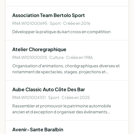
Association Team Bertolo Sport
RNA W101000695 · Sport · Créée en 2016
Développer la pratique du kart cross en compétition
Atelier Choregraphique
RNA W101000015 · Culture · Créée en 1986
Organisation d'animations, chorégraphiques diverses et
notamment de spectacles, stages, projections et
conférences
Aube Classic Auto Côte Des Bar
RNA W101004101 · Sport · Créée en 2025
Rassembler et promouvoir le patrimoine automobile
ancien et d exception d organiser des évènements
culturels touristiques et conviviaux Contribuer au
dynamisme du territoire de la côte dès Bar, en partenariat
Avenir-Sante Baralbin
avec les col…