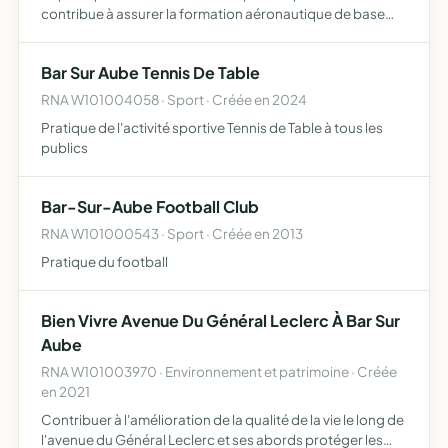
contribue à assurer la formation aéronautique de base
des jeunes par l'enseignement de cette spécialité
l'association encouragera la pratique des activités
Bar Sur Aube Tennis De Table
aéromodélistes …
RNA W101004058 · Sport · Créée en 2024
Pratique de l'activité sportive Tennis de Table à tous les
publics
Bar-Sur-Aube Football Club
RNA W101000543 · Sport · Créée en 2013
Pratique du football
Bien Vivre Avenue Du Général Leclerc À Bar Sur
Aube
RNA W101003970 · Environnement et patrimoine · Créée
en 2021
Contribuer à l'amélioration de la qualité de la vie le long de
l'avenue du Général Leclerc et ses abords protéger les