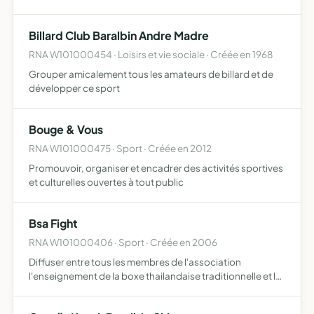
habitants des nuisances environnementales être partie
prenante des réflexions et des décisions municipa…
Billard Club Baralbin Andre Madre
RNA W101000454 · Loisirs et vie sociale · Créée en 1968
Grouper amicalement tous les amateurs de billard et de
développer ce sport
Bouge & Vous
RNA W101000475 · Sport · Créée en 2012
Promouvoir, organiser et encadrer des activités sportives
et culturelles ouvertes à tout public
Bsa Fight
RNA W101000406 · Sport · Créée en 2006
Diffuser entre tous les membres de l'association
l'enseignement de la boxe thailandaise traditionnelle et le
self-défense méthode pahuyouth. L'association
n'admettra aucune décision présentant un caratère