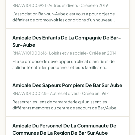
RNA W101003921 · Autres et divers · Créée en 2019
L'association Bar-sur-Aube c'est vous a pour objet de
définir et de promouvoir les conditions d'un nouveau
projet commun pour Bar-sur-Aube et son territoire Elle
regroupe des femmes et des hommes de sensibilités
Amicale Des Enfants De La Compagnie De Bar-
diverses,…
Sur-Aube
RNA W101000616 · Loisirs et vie sociale · Créée en 2014
Elle se propose de développer un climat d'amitié et de
solidarité entre les personnels et leurs familles en
organisant des activités sportives, culturelles, ludiques et
sociales
Amicale Des Sapeurs Pompiers De Bar Sur Aube
RNA W101000235 · Autres et divers · Créée en 1967
Resserrer les liens de camaraderie qui unissent les
différents membres du centre de secours de Bar/Aube,
protéger les intérêts moraux de ces sapeurs pompiers, les
représenter dans toutes les instances départementales
Amicale Du Personnel De La Communaute De
ains…
Communes De La Region De Bar Sur Aube