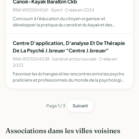
Canoë-Kayak Baralbin Ckb
politique ou con…
RNA W101004061 · Sport · Créée en 2024
Concourir à l'éducation du citoyen organiser et
développer la pratique du canoë et du kayak et des
discipline associées , accueillir des personnes
handicapées pour les accompagner dans la pratique du
Centre D'application, D'analyse Et De Thérapie
canoë kayak et des di…
De La Psyché J.breuer "Centre J.breuer"
RNA W101004038 · Santé et action sociale · Créée en
2023
Favoriser les échanges et les rencontres entre les psycho
praticiens et professionnels du monde de la psychologie
et psycho analyse développer l'étude et la recherche sur
la psyché promouvoir et aider à la reconnaissance …
Page 1 / 3
Suivant
Associations dans les villes voisines