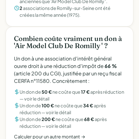
anciennes que 'Air Model Club De Romilly '.
2
associations de Romilly-sur-Seine ont été
créées la même année (1975).
Combien coûte vraiment un don à
'Air Model Club De Romilly ' ?
Un don à une association d'intérêt général
ouvre droit à une réduction d'impôt de
66 %
(article 200 du CGI), justifiée par un reçu fiscal
CERFA n°11580. Concrètement :
Un don de
50 €
ne coûte que
17 €
après réduction
—
voir le détail
Un don de
100 €
ne coûte que
34 €
après
réduction —
voir le détail
Un don de
200 €
ne coûte que
68 €
après
réduction —
voir le détail
Calculer pour un autre montant →