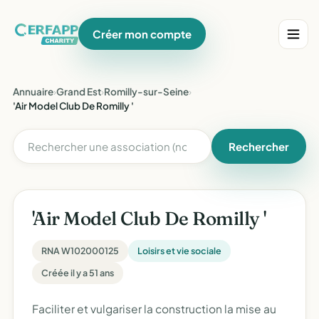
Créer mon compte
Annuaire
›
Grand Est
›
Romilly-sur-Seine
›
'Air Model Club De Romilly '
Rechercher
'Air Model Club De Romilly '
RNA W102000125
Loisirs et vie sociale
Créée il y a 51 ans
Faciliter et vulgariser la construction la mise au