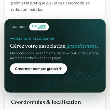
point et la pratique du vol des aéromodèles
radiocommandés
ANNONCE
GESTION D'ASSOCIATION
Gérez votre association
gratuitement
.
Membres, dons, événements, reçus — tout votre pilotage
au même endroit, sans rien payer.
gratuit.
Créer mon compte gratuit
Coordonnées & localisation