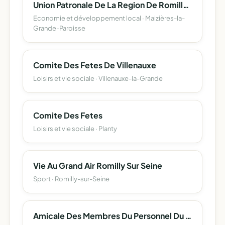
Union Patronale De La Region De Romilly Et Nogent Sur Seine (Upren)
Economie et développement local · Maizières-la-
Grande-Paroisse
Comite Des Fetes De Villenauxe
Loisirs et vie sociale · Villenauxe-la-Grande
Comite Des Fetes
Loisirs et vie sociale · Planty
Vie Au Grand Air Romilly Sur Seine
Sport · Romilly-sur-Seine
Amicale Des Membres Du Personnel Du Centre De Detention De Villenauxe La Grande