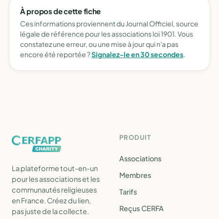
À propos de cette fiche
Ces informations proviennent du Journal Officiel, source
légale de référence pour les associations loi 1901. Vous
constatez une erreur, ou une mise à jour qui n'a pas
encore été reportée ?
Signalez-le en 30 secondes
.
PRODUIT
Associations
La plateforme tout-en-un
Membres
pour les associations et les
communautés religieuses
Tarifs
en France. Créez du lien,
Reçus CERFA
pas juste de la collecte.