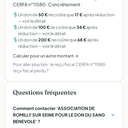
CERFA n°11580. Concrètement :
Un don de
50 €
ne coûte que
17 €
après réduction
—
voir le détail
Un don de
100 €
ne coûte que
34 €
après
réduction —
voir le détail
Un don de
200 €
ne coûte que
68 €
après
réduction —
voir le détail
Calculer pour un autre montant →
Pour aller plus loin :
le reçu fiscal CERFA n°11580
·
reçu fiscal perdu ?
Questions fréquentes
Comment contacter 'ASSOCIATION DE
ROMILLY SUR SEINE POUR LE DON DU SANG
BENEVOLE' ?