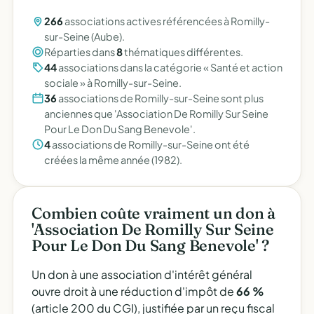
266
associations actives référencées à Romilly-
sur-Seine (Aube).
Réparties dans
8
thématiques différentes.
44
associations dans la catégorie « Santé et action
sociale » à Romilly-sur-Seine.
36
associations de Romilly-sur-Seine sont plus
anciennes que 'Association De Romilly Sur Seine
Pour Le Don Du Sang Benevole'.
4
associations de Romilly-sur-Seine ont été
créées la même année (1982).
Combien coûte vraiment un don à
'Association De Romilly Sur Seine
Pour Le Don Du Sang Benevole' ?
Un don à une association d'intérêt général
ouvre droit à une réduction d'impôt de
66 %
(article 200 du CGI), justifiée par un reçu fiscal