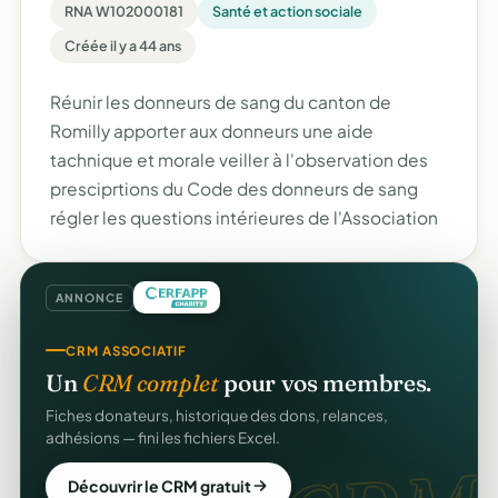
RNA W102000181
Santé et action sociale
Créée il y a 44 ans
Réunir les donneurs de sang du canton de
Romilly apporter aux donneurs une aide
tachnique et morale veiller à l'observation des
presciprtions du Code des donneurs de sang
régler les questions intérieures de l'Association
ANNONCE
CRM ASSOCIATIF
Un
CRM complet
pour vos membres.
Fiches donateurs, historique des dons, relances,
adhésions — fini les fichiers Excel.
Découvrir le CRM gratuit