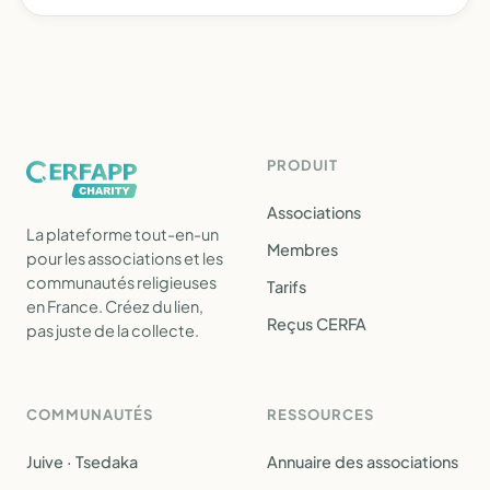
PRODUIT
Associations
La plateforme tout-en-un
Membres
pour les associations et les
communautés religieuses
Tarifs
en France. Créez du lien,
Reçus CERFA
pas juste de la collecte.
COMMUNAUTÉS
RESSOURCES
Juive · Tsedaka
Annuaire des associations