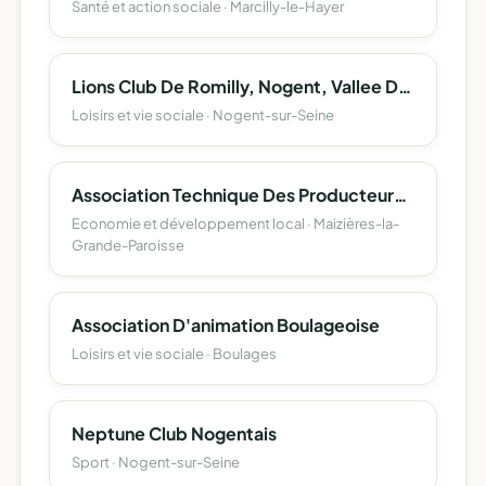
Santé et action sociale · Marcilly-le-Hayer
Lions Club De Romilly, Nogent, Vallee De La Haute Seine
Loisirs et vie sociale · Nogent-sur-Seine
Association Technique Des Producteurs De Pomme De Terre Du Departement De L'aube
Economie et développement local · Maizières-la-
Grande-Paroisse
Association D'animation Boulageoise
Loisirs et vie sociale · Boulages
Neptune Club Nogentais
Sport · Nogent-sur-Seine