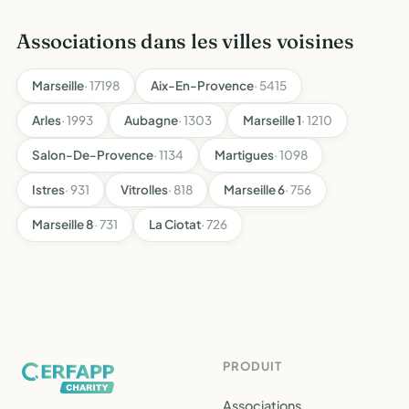
Associations dans les villes voisines
Marseille
· 17198
Aix-En-Provence
· 5415
Arles
· 1993
Aubagne
· 1303
Marseille 1
· 1210
Salon-De-Provence
· 1134
Martigues
· 1098
Istres
· 931
Vitrolles
· 818
Marseille 6
· 756
Marseille 8
· 731
La Ciotat
· 726
PRODUIT
Associations