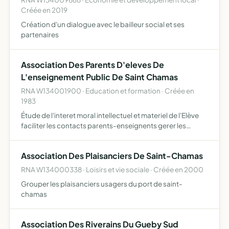
Créée en 2019
Création d'un dialogue avec le bailleur social et ses
partenaires
Association Des Parents D'eleves De
L'enseignement Public De Saint Chamas
RNA W134001900 · Education et formation · Créée en
1983
Étude de l'interet moral intellectuel et materiel de l'Elève
faciliter les contacts parents-enseignents gerer les
organismes pEriscolaire
Association Des Plaisanciers De Saint-Chamas
RNA W134000338 · Loisirs et vie sociale · Créée en 2000
Grouper les plaisanciers usagers du port de saint-
chamas
Association Des Riverains Du Gueby Sud