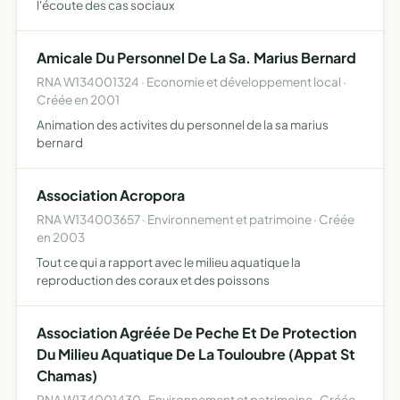
l'écoute des cas sociaux
Amicale Du Personnel De La Sa. Marius Bernard
RNA W134001324 · Economie et développement local ·
Créée en 2001
Animation des activites du personnel de la sa marius
bernard
Association Acropora
RNA W134003657 · Environnement et patrimoine · Créée
en 2003
Tout ce qui a rapport avec le milieu aquatique la
reproduction des coraux et des poissons
Association Agréée De Peche Et De Protection
Du Milieu Aquatique De La Touloubre (Appat St
Chamas)
RNA W134001430 · Environnement et patrimoine · Créée