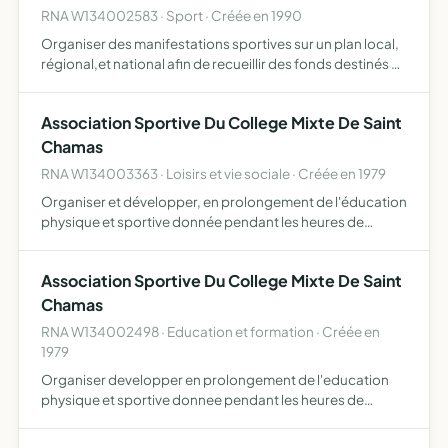
RNA W134002583 · Sport · Créée en 1990
Organiser des manifestations sportives sur un plan local,
régional,et national afin de recueillir des fonds destinés à
aider et soutenir des associations à vocation humanitaire
Association Sportive Du College Mixte De Saint
Chamas
RNA W134003363 · Loisirs et vie sociale · Créée en 1979
Organiser et développer, en prolongement de l'éducation
physique et sportive donnée pendant les heures de
scolarité, l'initiation et la pratique sportive pour les élèves
qui y adhèrent
Association Sportive Du College Mixte De Saint
Chamas
RNA W134002498 · Education et formation · Créée en
1979
Organiser developper en prolongement de l'education
physique et sportive donnee pendant les heures de
scolarite l'initiation et la pratique sportive pour les eleves y
adherents.