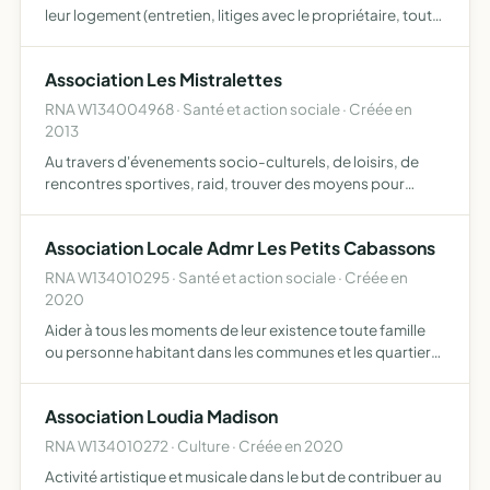
leur logement (entretien, litiges avec le propriétaire, tout
problème lié à son logement, charges, etc.) hormis les
problèmes de voisinages
Association Les Mistralettes
RNA W134004968 · Santé et action sociale · Créée en
2013
Au travers d'évenements socio-culturels, de loisirs, de
rencontres sportives, raid, trouver des moyens pour
porter un projet humanitaire en faveur des enfants
démunis oeuvrer sur le plus grand nombre de personnes
Association Locale Admr Les Petits Cabassons
sur l'im…
RNA W134010295 · Santé et action sociale · Créée en
2020
Aider à tous les moments de leur existence toute famille
ou personne habitant dans les communes et les quartiers
où elle exerce son action pour ce faire, elle assure la
responsabilité matérielle et morale de la marche d'u…
Association Loudia Madison
RNA W134010272 · Culture · Créée en 2020
Activité artistique et musicale dans le but de contribuer au