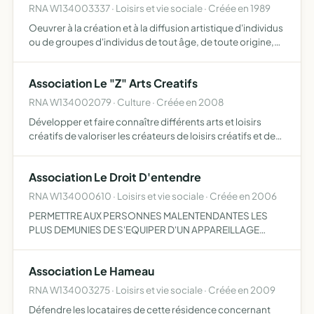
RNA W134003337 · Loisirs et vie sociale · Créée en 1989
Oeuvrer à la création et à la diffusion artistique d'individus
ou de groupes d'individus de tout âge, de toute origine,
de tout horizon et développer toutes les activités en
relation avec ce but
Association Le "Z" Arts Creatifs
RNA W134002079 · Culture · Créée en 2008
Développer et faire connaître différents arts et loisirs
créatifs de valoriser les créateurs de loisirs créatifs et de
considérer leurs créations comme un véritable art, de le
mettre à la portée de tous (enfants, personne…
Association Le Droit D'entendre
RNA W134000610 · Loisirs et vie sociale · Créée en 2006
PERMETTRE AUX PERSONNES MALENTENDANTES LES
PLUS DEMUNIES DE S'EQUIPER D'UN APPAREILLAGE
AUDITIF ORGANISER POUR CELA LA COLLECTE
D'APPAREILS AUDITIFS USAGES ASSURER LA
Association Le Hameau
MAINTENANCE TECHNIQUE DES APPAREILS COLLECTES
DISTRIBU…
RNA W134003275 · Loisirs et vie sociale · Créée en 2009
Défendre les locataires de cette résidence concernant