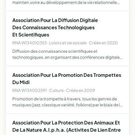
maintien,voire au développement de la vie relationnelle
sociale et culturelle des personnes âgées pour une vie
plus agréable association qui s'inscrit dans une …
Association Pour La Diffusion Digitale
Des Connaissances Technologiques
Et Scientifiques
RNA W134010353 · Loisirs et vie sociale · Créée en 2020
Diffusion des connaissances scientifiques et
technologiques, en organisant des conférences digitales
destinées aux scientifiques ainsi qu'au grand public
favoriser les contacts directs entre scientifiques pour
Association Pour La Promotion Des Trompettes
promouvoir …
Du Midi
RNA W134002591 · Culture · Créée en 2009
Promotion de la trompette à travers, tous les genres de
musiques (jazz, classique variété, folklore) par le biais de la
production de spectacles (concert, galas, bals, etc ...) par
le biais d'enregistrements vidéos et son…
Association Pour La Protection Des Animaux Et
De La Nature A.l.p.h.a. (Activites De Lien Entre