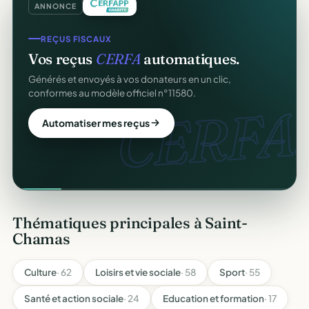
ANNONCE
REÇUS FISCAUX
Vos reçus
CERFA
automatiques.
Générés et envoyés à vos donateurs en un clic,
conformes au modèle officiel n°11580.
CERFA.
Automatiser mes reçus
Thématiques principales à Saint-
Chamas
Culture
· 62
Loisirs et vie sociale
· 58
Sport
· 55
Santé et action sociale
· 24
Education et formation
· 17