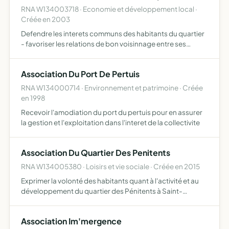
RNA W134003718 · Economie et développement local ·
Créée en 2003
Defendre les interets communs des habitants du quartier
- favoriser les relations de bon voisinnage entre ses
adherents
Association Du Port De Pertuis
RNA W134000714 · Environnement et patrimoine · Créée
en 1998
Recevoir l'amodiation du port du pertuis pour en assurer
la gestion et l'exploitation dans l'interet de la collectivite
Association Du Quartier Des Penitents
RNA W134005380 · Loisirs et vie sociale · Créée en 2015
Exprimer la volonté des habitants quant à l'activité et au
développement du quartier des Pénitents à Saint-
Chamas (13250) en vue de préserver la qualité de vie et la
tranquillité de ses habitants et de soutenir les intérê…
Association Im'mergence