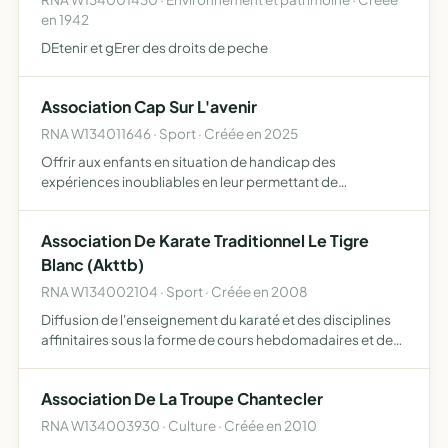
en 1942
DEtenir et gErer des droits de peche
Association Cap Sur L'avenir
RNA W134011646 · Sport · Créée en 2025
Offrir aux enfants en situation de handicap des
expériences inoubliables en leur permettant de
rencontrer leurs idoles sportives, de participer à des défis
solidaires tels que des courses, des relais, des tours de
Association De Karate Traditionnel Le Tigre
france,…
Blanc (Akttb)
RNA W134002104 · Sport · Créée en 2008
Diffusion de l'enseignement du karaté et des disciplines
affinitaires sous la forme de cours hebdomadaires et de
stages
Association De La Troupe Chantecler
RNA W134003930 · Culture · Créée en 2010