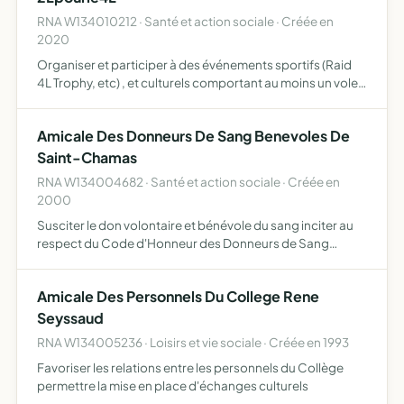
RNA W134010212 · Santé et action sociale · Créée en
2020
Organiser et participer à des événements sportifs (Raid
4L Trophy, etc) , et culturels comportant au moins un volet
humanitaire aux fins de réalisation dudit objet,
l'association utilisera les moyens d'action suivants, l'…
Amicale Des Donneurs De Sang Benevoles De
Saint-Chamas
RNA W134004682 · Santé et action sociale · Créée en
2000
Susciter le don volontaire et bénévole du sang inciter au
respect du Code d'Honneur des Donneurs de Sang
Bénévoles faciliter la collecte du sang par les
Établissements agrées de Transfusion Sanguine
Amicale Des Personnels Du College Rene
représenter ses adhére…
Seyssaud
RNA W134005236 · Loisirs et vie sociale · Créée en 1993
Favoriser les relations entre les personnels du Collège
permettre la mise en place d'échanges culturels