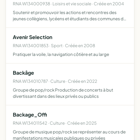
RNA W134000938 · Loisirs et vie sociale · Créée en 2004
Soutenir et promouvoir les actions et rencontres des
jeunes collègiens, lycéens et étudiants des communes de
Saint Chamas et Cornillon. Elles se dérouleront dans le
cadre d'une démarche de formation et de recherche
Avenir Selection
spirit…
RNA W134001853 · Sport · Créée en 2008
Pratiquer la voile, la navigation côtière et au large
Backâge
RNA W134010787 · Culture · Créée en 2022
Groupe de pop/rock Production de concerts à but
divertissant dans des lieux privés ou publics
Backage_Offi
RNA W134011542 · Culture · Créée en 2025
Groupe de musique pop/rock se représenter au cours de
manifestations musicales publiques ou privées