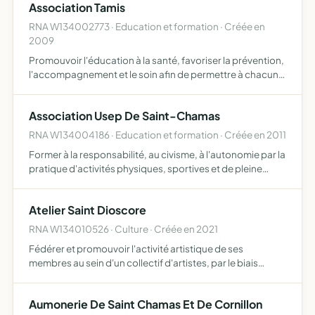
Association Tamis
RNA W134002773 · Education et formation · Créée en
2009
Promouvoir l'éducation à la santé, favoriser la prévention,
l'accompagnement et le soin afin de permettre à chacun
d'être responsable et autonome à l'égard de sa santé
Association Usep De Saint-Chamas
RNA W134004186 · Education et formation · Créée en 2011
Former à la responsabilité, au civisme, à l'autonomie par la
pratique d'activités physiques, sportives et de pleine
nature, d'activités socioculturelles, dans le cadre d'un
fonctionnement démocratique, elle contribue à l'…
Atelier Saint Dioscore
RNA W134010526 · Culture · Créée en 2021
Fédérer et promouvoir l'activité artistique de ses
membres au sein d'un collectif d'artistes, par le biais
d'expositions de groupe, d'un site internet collectif et
d'actions diverses organiser des événements et
Aumonerie De Saint Chamas Et De Cornillon
manifestat…