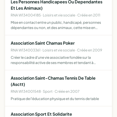
Les Personnes Handicapees Ou Dependantes
Et Les Animaux)
RNA W134004185 · Loisirs et vie sociale · Créée en 2011
Mise en contact entre un public, handicapé, personnes
dépendantes ou non, et des animaux, cette mise en
contact peut avoir une visée thérapeutique et récréative
la sensibilisation des êtres humains au respect et à la
Association Saint Chamas Poker
prot…
RNA W134003361 · Loisirs et vie sociale · Créée en 2009
Créer le cadre d'une vie associative fondée sur la
responsabilité active de ses membres et tendant à
instaurer entre eux des liens de solidarité et d'amitié la
promotion du poker dans toutes ses variantes et la mise
Association Saint-Chamas Tennis De Table
en av…
(Asctt)
RNA W134001548 · Sport · Créée en 2007
Pratique de l'éducation physique et du tennis de table
Association Sport Et Solidarite