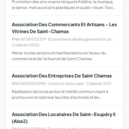
Promotion des arts vivants tel que le théâtre, la musique,
la danse, mais aussi arts plastiques et audio-visuel. Tout
en permettant des rencontres interdisciplinaires et le
décloisonnement, notamment par le biais du festi…
Association Des Commercants Et Artisans - Les
Vitrines De Saint-Chamas
RNA W134000379 · Economie et développement local ·
Créée en 2006
Mener toutes actions et manifestations en faveur du
commerce et de l'artisanat de Saint Chamas
Association Des Entreprises De Saint Chamas
RNA W134003995 · Loisirs et vie sociale · Créée en 2011
Réalisation de toute action d'intérêt commun visant à
promouvoir et valoriser les sites d'activités et les
entreprises de la commune de Saint Chamas la
présentation constituée des entreprises de Saint Chamas
Association Des Locataires De Saint-Exupéry Ii
auprès des in…
(Alse2)
RNA W134009868 · Economie et développement local ·