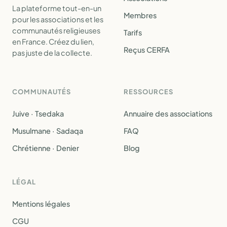
La plateforme tout-en-un
Membres
pour les associations et les
communautés religieuses
Tarifs
en France. Créez du lien,
Reçus CERFA
pas juste de la collecte.
COMMUNAUTÉS
RESSOURCES
Juive · Tsedaka
Annuaire des associations
Musulmane · Sadaqa
FAQ
Chrétienne · Denier
Blog
LÉGAL
Mentions légales
CGU