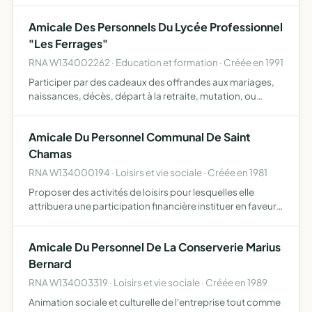
Amicale Des Personnels Du Lycée Professionnel
"Les Ferrages"
RNA W134002262 · Education et formation · Créée en 1991
Participer par des cadeaux des offrandes aux mariages,
naissances, décès, départ à la retraite, mutation, ou
autres évenements
Amicale Du Personnel Communal De Saint
Chamas
RNA W134000194 · Loisirs et vie sociale · Créée en 1981
Proposer des activités de loisirs pour lesquelles elle
attribuera une participation financière instituer en faveur
des agents toutes formes d'aides jugées opportunes par
le bureau proposer une aide au départ en vacances s…
Amicale Du Personnel De La Conserverie Marius
Bernard
RNA W134003319 · Loisirs et vie sociale · Créée en 1989
Animation sociale et culturelle de l'entreprise tout comme