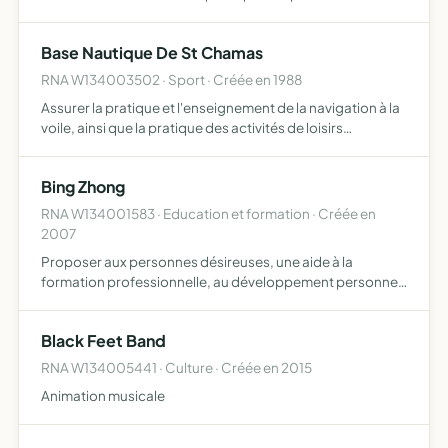
Base Nautique De St Chamas
RNA W134003502 · Sport · Créée en 1988
Assurer la pratique et l'enseignement de la navigation à la
voile, ainsi que la pratique des activités de loisirs
nautiques développer le goût de la navigation à la voile et
de toutes les activités qui s'y rattachent ress…
Bing Zhong
RNA W134001583 · Education et formation · Créée en
2007
Proposer aux personnes désireuses, une aide à la
formation professionnelle, au développement personnel
à base de méthodes de neuro training, de manière
individuelle ou collective
Black Feet Band
RNA W134005441 · Culture · Créée en 2015
Animation musicale