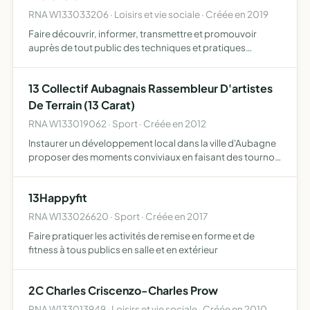
RNA W133033206 · Loisirs et vie sociale · Créée en 2019
Faire découvrir, informer, transmettre et promouvoir
auprès de tout public des techniques et pratiques
amenant le bien-être, la prévention de la santé, l'équilibre
du corps et de l'esprit, la gestion du stress pratique de…
13 Collectif Aubagnais Rassembleur D'artistes
De Terrain (13 Carat)
RNA W133019062 · Sport · Créée en 2012
Instaurer un développement local dans la ville d'Aubagne
proposer des moments conviviaux en faisant des tournois
de foot, concours de pétanque, retransmission de match
renforcer le lien intergénérationnel soutenir des man…
13Happyfit
RNA W133026620 · Sport · Créée en 2017
Faire pratiquer les activités de remise en forme et de
fitness à tous publics en salle et en extérieur
2C Charles Criscenzo-Charles Prow
RNA W133013949 · Loisirs et vie sociale · Créée en 2010