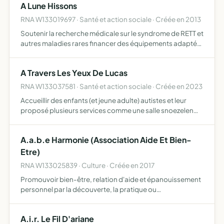
A Lune Hissons
RNA W133019697 · Santé et action sociale · Créée en 2013
Soutenir la recherche médicale sur le syndrome de RETT et
autres maladies rares financer des équipements adaptés
financer des séances de rééducation spécifique
effectuer toutes démarches administratives ou
A Travers Les Yeux De Lucas
pédagogiques po…
RNA W133037581 · Santé et action sociale · Créée en 2023
Accueillir des enfants (et jeune adulte) autistes et leur
proposé plusieurs services comme une salle snoezelen
ainsi qu'une salle de psychomotricité ou il seront
accompagné de leur parents ou professionnel, proposé
A.a.b.e Harmonie (Association Aide Et Bien-
un sou…
Etre)
RNA W133025839 · Culture · Créée en 2017
Promouvoir bien-être, relation d'aide et épanouissement
personnel par la découverte, la pratique ou
l'apprentissage de techniques spécifiques (Massage-
Bien-Etre Holistique , Psycho-Somato-Thérapie, Ecoute
A.i.r. Le Fil D'ariane
Corporelle et Em…