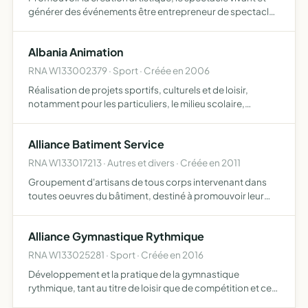
générer des événements être entrepreneur de spectacles
vivants
Albania Animation
RNA W133002379 · Sport · Créée en 2006
Réalisation de projets sportifs, culturels et de loisir,
notamment pour les particuliers, le milieu scolaire,
associatif, les entreprises et toutes les autres
collectivités. Viser plus plarticulièrement à développer et
Alliance Batiment Service
pr…
RNA W133017213 · Autres et divers · Créée en 2011
Groupement d'artisans de tous corps intervenant dans
toutes oeuvres du bâtiment, destiné à promouvoir leur
activité dans tous ouvrages, faciliter la diffusion des
informations les concernant, mettre à leur service les out…
Alliance Gymnastique Rythmique
RNA W133025281 · Sport · Créée en 2016
Développement et la pratique de la gymnastique
rythmique, tant au titre de loisir que de compétition et ce
pour le plus grand nombre et tous les niveaux d'âge et de