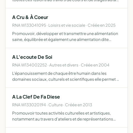
en son sein qu'à l'extérieur l'association pourra également
organiser et/ou participer à des évènements…
A Cru & À Coeur
RNA W133041095 · Loisirs et vie sociale · Créée en 2025
Promouvoir, développer et transmettre une alimentation
saine, équilibrée et également une alimentation dite
vivante, crue, végétale, non transformée, en tant que
levier de santé, de respect du vivant et de protection de l…
A L'ecoute De Soi
RNA W134002252 · Autres et divers · Créée en 2004
L'épanouissement de chaque être humain dans les
domaines sociaux, culturels et scientifiques elle permet à
chaque animateur d'exercer son activité en milieu
associatif par l'intermédiaire de cours, stages,
A La Clef De Fa Diese
séminaires, ate…
RNA W133020194 · Culture · Créée en 2013
Promouvoir toutes activités culturelles et artistiques,
notamment au travers d'ateliers et de représentations
permettant le développement du lien social