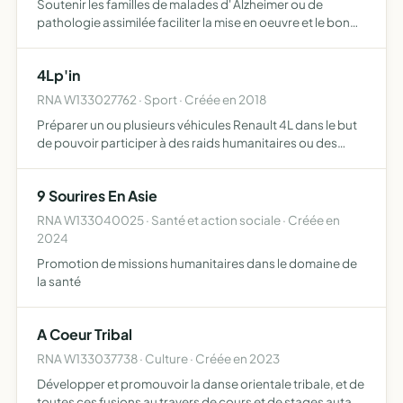
Soutenir les familles de malades d' Alzheimer ou de
pathologie assimilée faciliter la mise en oeuvre et le bon
fonctionnement des centres d' accueil de jour pour les
malades présentant une maladie cognitive, et soutenus
4Lp'in
p…
RNA W133027762 · Sport · Créée en 2018
Préparer un ou plusieurs véhicules Renault 4L dans le but
de pouvoir participer à des raids humanitaires ou des
rallyes s'effectuant en Renault 4L tels que le 4L Trophy ou
le 4Alpes
9 Sourires En Asie
RNA W133040025 · Santé et action sociale · Créée en
2024
Promotion de missions humanitaires dans le domaine de
la santé
A Coeur Tribal
RNA W133037738 · Culture · Créée en 2023
Développer et promouvoir la danse orientale tribale, et de
toutes ces fusions au travers de cours et de stages autant