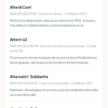
difficultés l'association est affiliée à la Fédération F…
Alter&Com'
RNA W133021432 · Autres et divers · Créée en 2014
Mettre à la disposition des associations loi 1901, artisans,
travailleurs indépendants, autoentrepreneurs et
personnes ou organisations oeuvrant dans les domaines
de l'économie sociale et solidaire et de la préservation d…
Altern'o2
RNA W133008098 · Environnement et patrimoine · Créée
en 2008
Promouvoir les techniques de construction d'habitations
écologiques, de locaux d'activités et de techniques
écologiques
Alternativ' Solidarite
RNA W133026528 · Loisirs et vie sociale · Créée en 2017
Impulser, développer et promouvoir la solidarité nationale
ou internationale