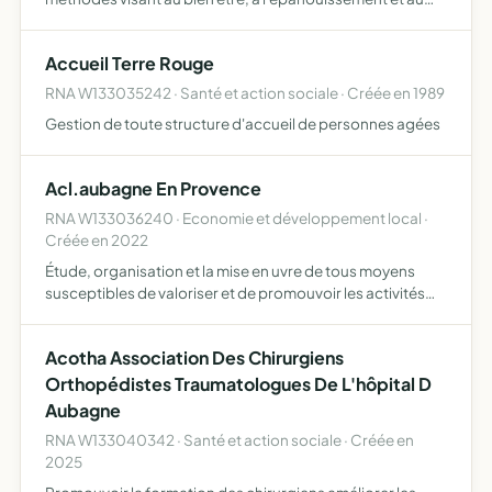
développement personnel notamment par la relaxation
favoriser la découverte et l'apprentissage de ces
Accueil Terre Rouge
technique…
RNA W133035242 · Santé et action sociale · Créée en 1989
Gestion de toute structure d'accueil de personnes agées
Acl.aubagne En Provence
RNA W133036240 · Economie et développement local ·
Créée en 2022
Étude, organisation et la mise en uvre de tous moyens
susceptibles de valoriser et de promouvoir les activités
produits ou services de ses membres et de leurs
entreprises d'organiser toutes manifestations destinées à
Acotha Association Des Chirurgiens
prom…
Orthopédistes Traumatologues De L'hôpital D
Aubagne
RNA W133040342 · Santé et action sociale · Créée en
2025