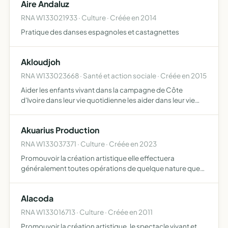
Aire Andaluz
Madagascar mettre…
RNA W133021933 · Culture · Créée en 2014
Pratique des danses espagnoles et castagnettes
Akloudjoh
RNA W133023668 · Santé et action sociale · Créée en 2015
Aider les enfants vivant dans la campagne de Côte
d'Ivoire dans leur vie quotidienne les aider dans leur vie
scolaire faire des échanges culturels entre la Côte d'Ivoire
et la France
Akuarius Production
RNA W133037371 · Culture · Créée en 2023
Promouvoir la création artistique elle effectuera
généralement toutes opérations de quelque nature que
ce soient se rattachant directement ou indirectement à
cet objet et susceptibles d'en faciliter le développement
Alacoda
ou la…
RNA W133016713 · Culture · Créée en 2011
Promouvoir la création artistique, le spectacle vivant et