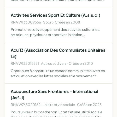
solidaire et social et inter-échange culturel
Activites Services Sport Et Culture (A.s.s.c.)
RNA W133009556 · Sport · Créée en 2008
Promotion et développement des activités culturelles,
artistiques, physiques et sportives initiation,
enseignement et entraînement aux activités physiques et
sportives, aux activités culturelles et artistiques
Acu 13 (Association Des Communistes Unitaires
organisatio…
13)
RNA W133015331 · Autres et divers · Créée en 2010
Contribuer à construire un espace communiste ouvert en
articulation avec les luttes sociales et le mouvement
antilibéral outil d'élaboration, mise en commun, initiative
elle est ouverte à tous ceux qui se vivent communist…
Acupuncture Sans Frontieres - International
(Asf-I)
RNA W763020162 · Loisirs et vie sociale · Créée en 2023
Poursuivre un but cadre non lucratif et une utilité sociale