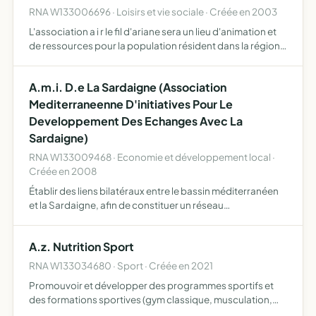
RNA W133006696 · Loisirs et vie sociale · Créée en 2003
L'association a i r le fil d'ariane sera un lieu d'animation et
de ressources pour la population résident dans la région
sud provence alpes côte d'azur et plus particulièrement
les personnes rencontrant des difficultés d'…
A.m.i. D.e La Sardaigne (Association
Mediterraneenne D'initiatives Pour Le
Developpement Des Echanges Avec La
Sardaigne)
RNA W133009468 · Economie et développement local ·
Créée en 2008
Établir des liens bilatéraux entre le bassin méditerranéen
et la Sardaigne, afin de constituer un réseau
d'informations, d'échanges, d'avantages, de partages et
de rencontres dont pourra profiter chaque adhérent
A.z. Nutrition Sport
RNA W133034680 · Sport · Créée en 2021
Promouvoir et développer des programmes sportifs et
des formations sportives (gym classique, musculation,
pilate, yoga et athlétisme) pour enfants et adultes et