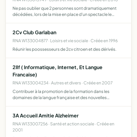
Ne pas oublier que 2 personnes sont dramatiquement
décédées, lors de la mise en place d'un spectacle le
16/07/2009 au stade vélodrome de Marseille honorer leur
mémoire-plaque commémorative organiser une
2Cv Club Garlaban
cérémonie en date …
RNA W133004877 · Loisirs et vie sociale · Créée en 1996
Réunir les poossesseurs de 2cv citroen et des dérivés.
2Ilf ( Informatique, Internet, Et Langue
Francaise)
RNA W133004234 · Autres et divers · Créée en 2007
Contribuer à la promotion de la formation dans les
domaines de la langue française et des nouvelles
technologies de l'information et de la communication. Elle
a pour objet la conception, l'élaboration, et la mise en
3A Accueil Amitie Alzheimer
oeuvr…
RNA W133007256 · Santé et action sociale · Créée en
2001