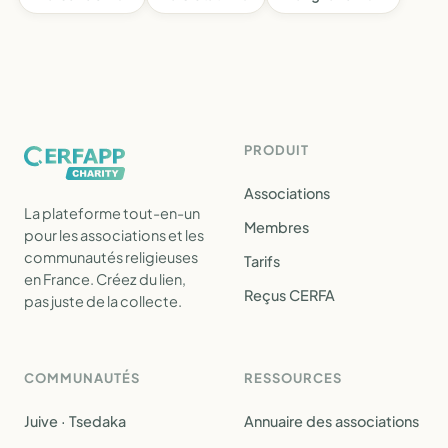
PRODUIT
Associations
La plateforme tout-en-un
Membres
pour les associations et les
communautés religieuses
Tarifs
en France. Créez du lien,
Reçus CERFA
pas juste de la collecte.
COMMUNAUTÉS
RESSOURCES
Juive · Tsedaka
Annuaire des associations