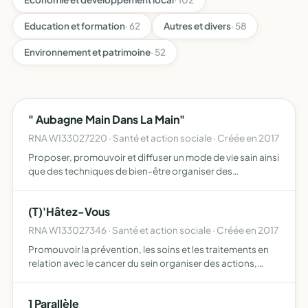
Education et formation
· 62
Autres et divers
· 58
Environnement et patrimoine
· 52
" Aubagne Main Dans La Main"
RNA W133027220 · Santé et action sociale · Créée en 2017
Proposer, promouvoir et diffuser un mode de vie sain ainsi
que des techniques de bien-être organiser des
manifestations
(T)'Hâtez-Vous
RNA W133027346 · Santé et action sociale · Créée en 2017
Promouvoir la prévention, les soins et les traitements en
relation avec le cancer du sein organiser des actions,
collectes de fonds et tous types d'événements en relation
avec le cancer du sein plus généralement, dans le …
1 Parallèle