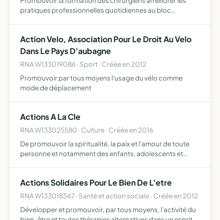
Promouvoir la formation des chirurgiens améliorer les
pratiques professionnelles quotidiennes au bloc
opératoire en consultation et dans le service de chirurgie
orthopédique et traumatologique pratiquer une activité
Action Velo, Association Pour Le Droit Au Velo
écono…
Dans Le Pays D'aubagne
RNA W133019086 · Sport · Créée en 2012
Promouvoir par tous moyens l'usage du vélo comme
mode de déplacement
Actions A La Cle
RNA W133025580 · Culture · Créée en 2016
De promouvoir la spiritualité, la paix et l'amour de toute
personne et notamment des enfants, adolescents et
jeunes avec eux-mêmes, entre eux et envers les adultes
suivant le message de la bible et selon la confession de …
Actions Solidaires Pour Le Bien De L'etre
RNA W133018347 · Santé et action sociale · Créée en 2012
Développer et promouvoir, par tous moyens, l'activité du
bien-être et toutes thérapies alternatives dans un esprit