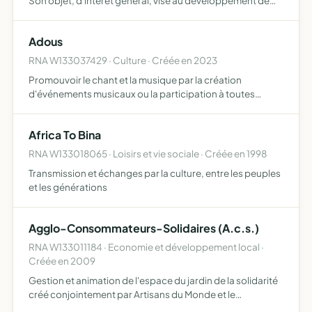
Son objet, d'intérêt général, vise au développement de
l'acupuncture humanitaire à l'international La fédération
aide et favorise la création et la mise en place…
Adous
RNA W133037429 · Culture · Créée en 2023
Promouvoir le chant et la musique par la création
d'événements musicaux ou la participation à toutes
formes de manifestations, de concerts, de
représentations à destination d'un public divers
Africa To Bina
RNA W133018065 · Loisirs et vie sociale · Créée en 1998
Transmission et échanges par la culture, entre les peuples
et les générations
Agglo-Consommateurs-Solidaires (A.c.s.)
RNA W133011184 · Economie et développement local ·
Créée en 2009
Gestion et animation de l'espace du jardin de la solidarité
créé conjointement par Artisans du Monde et le
Mouvement pour l'Environnement Paca (MNLE Paca) sur le