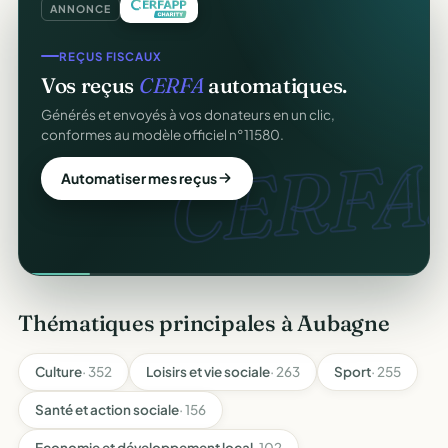
ANNONCE
REÇUS FISCAUX
Vos reçus
CERFA
automatiques.
Générés et envoyés à vos donateurs en un clic,
conformes au modèle officiel n°11580.
CERFA.
Automatiser mes reçus
Thématiques principales à Aubagne
Culture
· 352
Loisirs et vie sociale
· 263
Sport
· 255
Santé et action sociale
· 156
Economie et développement local
· 102