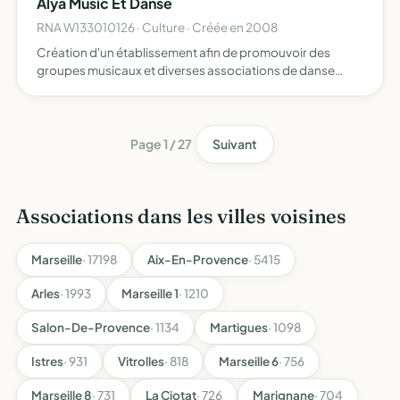
Alya Music Et Danse
RNA W133010126 · Culture · Créée en 2008
Création d'un établissement afin de promouvoir des
groupes musicaux et diverses associations de danse
organiser des repas conviviaux
Page 1 / 27
Suivant
Associations dans les villes voisines
Marseille
· 17198
Aix-En-Provence
· 5415
Arles
· 1993
Marseille 1
· 1210
Salon-De-Provence
· 1134
Martigues
· 1098
Istres
· 931
Vitrolles
· 818
Marseille 6
· 756
Marseille 8
· 731
La Ciotat
· 726
Marignane
· 704