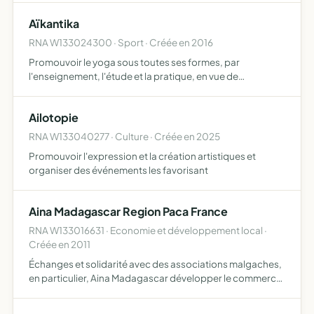
territoire de l'agglomération du Pays d'Aubagne et de
Aïkantika
l'Eto…
RNA W133024300 · Sport · Créée en 2016
Promouvoir le yoga sous toutes ses formes, par
l'enseignement, l'étude et la pratique, en vue de
l'épanouissement de la personnalité et plus précisément, l
association a pour but l'étude et la mise en oeuvre de tous
Ailotopie
moyen…
RNA W133040277 · Culture · Créée en 2025
Promouvoir l'expression et la création artistiques et
organiser des événements les favorisant
Aina Madagascar Region Paca France
RNA W133016631 · Economie et développement local ·
Créée en 2011
Échanges et solidarité avec des associations malgaches,
en particulier, Aina Madagascar développer le commerce
équitable avec Aina Madagascar contribuer au
développement de l'activité de tourisme de Aina