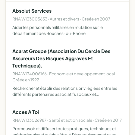
particulièrement les populations fragilise soutenir des
Absolut Services
prog…
RNA W133005633 · Autres et divers · Créée en 2007
Aider les personnels militaires en mutation sur le
département des Bouches-du-Rhône
Acarat Groupe (Association Du Cercle Des
Assureurs Des Risques Aggraves Et
Techniques).
RNA W134006166 · Economie et développement local ·
Créée en 1992
Rechercher et établir des relations privilégiées entre les
différents partenaires associatifs sociaux et
économiques au niveau local régional national ou
international. aider à la mise en place de structures
Acces A Toi
retenues dans…
RNA W133026987 · Santé et action sociale · Créée en 2017
Promouvoir et diffuser toutes pratiques, techniques et
méthodes visant au bien être, à l'épanouissement et au