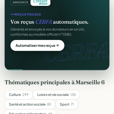
ANNONCE
REÇUS FISCAUX
Vos reçus
CERFA
automatiques.
Générés et envoyés à vos donateurs en un clic,
conformes au modèle officiel n°11580.
CERFA.
Automatiser mes reçus
Thématiques principales à Marseille 6
Culture
· 299
Loisirs et vie sociale
· 138
Santé et action sociale
· 85
Sport
· 71
Education et formation
· 48