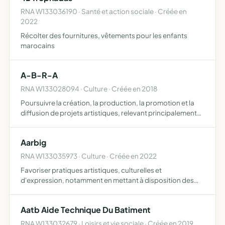
RNA W133036190 · Santé et action sociale · Créée en
2022
Récolter des fournitures, vêtements pour les enfants
marocains
A-B-R-A
RNA W133028094 · Culture · Créée en 2018
Poursuivre la création, la production, la promotion et la
diffusion de projets artistiques, relevant principalement
du domaine du spectacle vivant, notamment les uvres
théâtrales, chorégraphiques, musicales, littéraires e…
Aarbig
RNA W133035973 · Culture · Créée en 2022
Favoriser pratiques artistiques, culturelles et
d'expression, notamment en mettant à disposition des
moyens pratiques
Aatb Aide Technique Du Batiment
RNA W133032679 · Loisirs et vie sociale · Créée en 2019