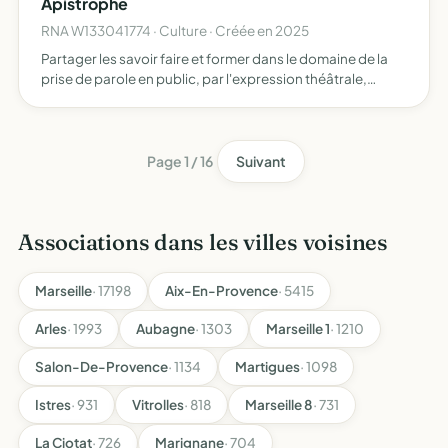
Apistrophe
RNA W133041774 · Culture · Créée en 2025
Partager les savoir faire et former dans le domaine de la
prise de parole en public, par l'expression théâtrale,
corporelle et les écritures créatives production et
diffusion (par cession de droits d'exploitation) de cont…
Page 1 / 16
Suivant
Associations dans les villes voisines
Marseille
· 17198
Aix-En-Provence
· 5415
Arles
· 1993
Aubagne
· 1303
Marseille 1
· 1210
Salon-De-Provence
· 1134
Martigues
· 1098
Istres
· 931
Vitrolles
· 818
Marseille 8
· 731
La Ciotat
· 726
Marignane
· 704