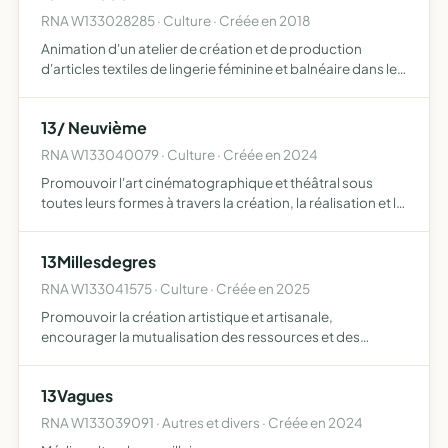
RNA W133028285 · Culture · Créée en 2018
Animation d'un atelier de création et de production
d'articles textiles de lingerie féminine et balnéaire dans le
cadre d'un atelier et chantier d'insertion l'objectif premier
de l association est l accueil et intégration…
13/ Neuvième
RNA W133040079 · Culture · Créée en 2024
Promouvoir l'art cinématographique et théâtral sous
toutes leurs formes à travers la création, la réalisation et la
diffusion de films et de spectacles vivants organiser des
événements, ateliers et formations sensibilisan…
13Millesdegres
RNA W133041575 · Culture · Créée en 2025
Promouvoir la création artistique et artisanale,
encourager la mutualisation des ressources et des
compétences, développer des projets collectifs et
participatifs ancrés dans les territoires
13Vagues
RNA W133039091 · Autres et divers · Créée en 2024