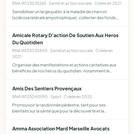
RNA W133035265 · Santé et action sociale · Créée en 2021
Sensibiliser un large public à la maladie de charcot
(sclérose latérale amyotrophique) , collecter des fonds
pour faire avancer la recherche dédiée à cette maladie,
apporter une aide matérielle et financière pour l'autono…
Amicale Rotary D'action De Soutien Aux Heros
Du Quotidien
RNA W133035440 · Santé et action sociale · Créée en
2021
Organiser des manifestations et actions caritatives aux
bénéfices de nos héros du quotidien, notamment le
personnel travaillant à la sécurité (active ou passive) ou
dans le corps médical, et de leurs proches apporter une …
Amis Des Sentiers Provençaux
RNA W133040590 · Sport · Créée en 2025
Promouvoir la randonnée pédestre, tant pour ses
bienfaits sur la santé que pour la découverte et la
sauvegarde de l'environnement, le tourisme, les loisirs,
principalement au profit des personnes atteignant la
Amma Association Mard Marseille Avocats
période de …