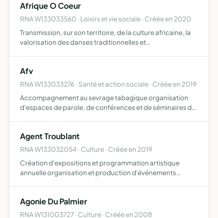
Afrique O Coeur
RNA W133033560 · Loisirs et vie sociale · Créée en 2020
Transmission, sur son territoire, de la culture africaine, la
valorisation des danses traditionnelles et
contemporaines africaines, de la musique, des chants,
des contes, de la cuisine et de l'artisanat Grâce à un
Afv
partena…
RNA W133033276 · Santé et action sociale · Créée en 2019
Accompagnement au sevrage tabagique organisation
d'espaces de parole, de conférences et de séminaires de
plateformes numériques et de supports papier
d'accompagnement au sevrage tabagique lutter contre
Agent Troublant
les dangers et les …
RNA W133032054 · Culture · Créée en 2019
Création d'expositions et programmation artistique
annuelle organisation et production d'événements
artistiques et culturels pluridisciplinaires (arts visuels, arts
plastiques, projections, performances, concerts, etc ) p…
Agonie Du Palmier
RNA W131003727 · Culture · Créée en 2008