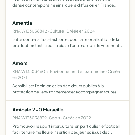
danse contemporaine ainsi que la diffusion en France
comme à l'étranger de spectacles vivants, ainsi que le
développement des actions en milieu hospitalier dans le
Amentia
ca…
RNA W133038842 · Culture · Créée en 2024
Lutte contre la fast-fashion et pour la relocalisation de la
production textile par le biais d'une marque de vêtements
artisanale
Amers
RNA W133034608 · Environnement et patrimoine · Créée
en 2021
Sensibiliser l'opinion et les décideurs publics à la
protection de l'environnement et accompagner toutes les
activités qui promeuvent un mode de vie respectueux de
l'environnement et éco-responsable sensibiliser aux
Amicale 2-0 Marseille
enjeu…
RNA W133036839 · Sport · Créée en 2022
Promouvoir le sport interculturel en particulier le football
faciliter une meilleure insertion des jeunes issus des