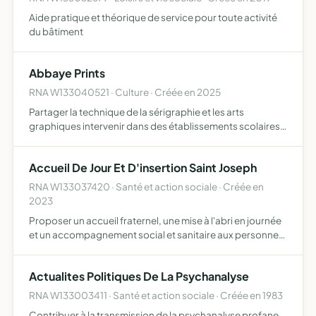
Aide pratique et théorique de service pour toute activité
du bâtiment
Abbaye Prints
RNA W133040521 · Culture · Créée en 2025
Partager la technique de la sérigraphie et les arts
graphiques intervenir dans des établissements scolaires,
sur des évènements dédiés à la création graphique, sur
des évènements publics et divers festivals produire des i…
Accueil De Jour Et D'insertion Saint Joseph
RNA W133037420 · Santé et action sociale · Créée en
2023
Proposer un accueil fraternel, une mise à l'abri en journée
et un accompagnement social et sanitaire aux personnes
en situation d'exclusion sociale et de grande précarité
Actualites Politiques De La Psychanalyse
RNA W133003411 · Santé et action sociale · Créée en 1983
Contribuer à la transmission de la psychanalyse profane