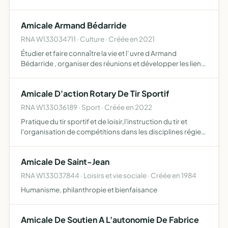
minorités à travers la pratique du sport rompre les
barrières sociales générationnelles par la pratique d…
Amicale Armand Bédarride
RNA W133034711 · Culture · Créée en 2021
Étudier et faire connaître la vie et l' uvre d Armand
Bédarride , organiser des réunions et développer les liens
d'amitié entre ses membres, et tous objets similaires,
connexes ou complémentaires ou susceptibles d'en
Amicale D'action Rotary De Tir Sportif
favo…
RNA W133036189 · Sport · Créée en 2022
Pratique du tir sportif et de loisir,l'instruction du tir et
l'organisation de compétitions dans les disciplines régies
par la fédération française de tir
Amicale De Saint-Jean
RNA W133037844 · Loisirs et vie sociale · Créée en 1984
Humanisme, philanthropie et bienfaisance
Amicale De Soutien A L'autonomie De Fabrice