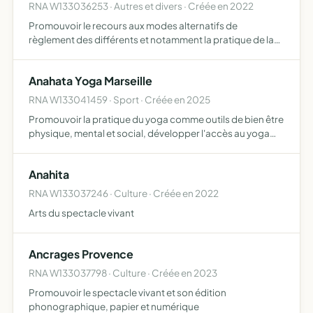
RNA W133036253 · Autres et divers · Créée en 2022
Promouvoir le recours aux modes alternatifs de
règlement des différents et notamment la pratique de la
médiation, de la conciliation et de l'arbitrage aider ses
membres à organiser et favoriser leurs activités et de leur
Anahata Yoga Marseille
…
RNA W133041459 · Sport · Créée en 2025
Promouvoir la pratique du yoga comme outils de bien être
physique, mental et social, développer l'accès au yoga
pour tous les publics à Marseille, organiser des cours, des
stages, des événements et des ateliers, favoriser…
Anahita
RNA W133037246 · Culture · Créée en 2022
Arts du spectacle vivant
Ancrages Provence
RNA W133037798 · Culture · Créée en 2023
Promouvoir le spectacle vivant et son édition
phonographique, papier et numérique