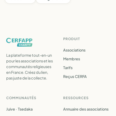
PRODUIT
Associations
La plateforme tout-en-un
Membres
pour les associations et les
communautés religieuses
Tarifs
en France. Créez du lien,
Reçus CERFA
pas juste de la collecte.
COMMUNAUTÉS
RESSOURCES
Juive · Tsedaka
Annuaire des associations