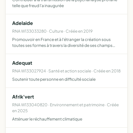
telle que freud l'a inaugurée
Adelaide
RNA W133033280 · Culture · Créée en 2019
Promouvoir en France et à l'étranger la création sous
toutes ses formes à travers la diversité de ses champs
d'application l'art contemporain, audiovisuel et cinéma,
mode, design, littérature, graphisme, multimédia, archi…
Adequat
RNA W133027924 · Santé et action sociale · Créée en 2018
Soutenir toute personne en difficulté sociale
Afrik'vert
RNA W133040820 · Environnement et patrimoine · Créée
en 2025
Atténuer le réchauffement climatique