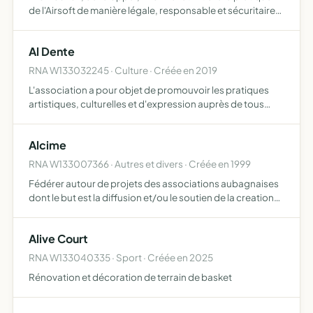
de l'Airsoft de manière légale, responsable et sécuritaire
dans ce but, l'association peut organiser et participer à
des manifestations avec toutes les personnes, …
Al Dente
RNA W133032245 · Culture · Créée en 2019
L'association a pour objet de promouvoir les pratiques
artistiques, culturelles et d'expression auprès de tous
publics, notamment par le biais de l'édition musicale, et de
l'édition littéraire, mais aussi de la production…
Alcime
RNA W133007366 · Autres et divers · Créée en 1999
Fédérer autour de projets des associations aubagnaises
dont le but est la diffusion et/ou le soutien de la creation
audiovisuelle
Alive Court
RNA W133040335 · Sport · Créée en 2025
Rénovation et décoration de terrain de basket