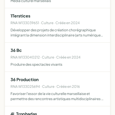
Média culturel marseillais
1Terstices
RNA W133039651 · Culture · Créée en 2024
Développer des projets de création chorégraphique
intégrant la dimension interdisciplinaire (arts numériques
et visuels, théâtre, musique, etc) et en lien notamment
avec des projets de recherche scientifique
36 Bc
RNA W133040212 · Culture · Créée en 2024
Produire des spectacles vivants
36 Production
RNA W133025694 · Culture · Créée en 2016
Favoriser l'essor de la vie culturelle marseillaise et
permettre des rencontres artistiques multidisciplinaires et
intergénérationnelles
4L Trophadas