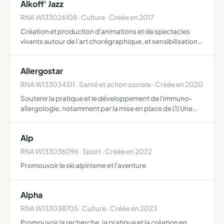
Alkoff' Jazz
RNA W133026108 · Culture · Créée en 2017
Création et production d'animations et de spectacles
vivants autour de l'art chorégraphique, et sensibilisation
du public par l'enseignement de la danse dans les
structures publiques et privées, amateurs et
Allergostar
professionnell…
RNA W133034511 · Santé et action sociale · Créée en 2020
Soutenir la pratique et le développement de l'immuno-
allergologie, notamment par la mise en place de (1) Une
réflexion commune sur la pratique professionnelle dans le
domaine de l'immuno-allergologie biologique et cliniqu…
Alp
RNA W133036096 · Sport · Créée en 2022
Promouvoir le ski alpinisme et l'aventure
Alpha
RNA W133038705 · Culture · Créée en 2023
Promouvoir la recherche, la pratique et la création en