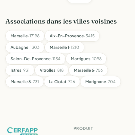
Associations dans les villes voisines
Marseille
· 17198
Aix-En-Provence
· 5415
Aubagne
· 1303
Marseille 1
· 1210
Salon-De-Provence
· 1134
Martigues
· 1098
Istres
· 931
Vitrolles
· 818
Marseille 6
· 756
Marseille 8
· 731
La Ciotat
· 726
Marignane
· 704
PRODUIT