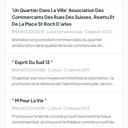
faciliter la mise en oeuvre et le bon fonctionnement d…
'Un Quartier Dans La Ville' Association Des
Commercants Des Rues Des Suisses, Reattu Et
De La Place St Roch D'arles
RNA W132003210 · Loisirs et vie sociale · Créée en 2000
Animation et promotion commerciales du quartier
amélioration de la qualité de la vie commerciale du
quartier toute autre action qui lui semblerait nécessaire et
appropriée quant à l'évolution de la vie du quartier
" Esprit Du Sud 13 "
RNA W132005480 · Culture · Créée en 2017
Organiser par tous moyens et initiatives la valorisation, la
promotion et la défense de l'identité provençale, de son
patrimoine matériel, culturel, naturel, gastronomique et
économique
" M Pour La Vie "
RNA W132004689 · Culture · Créée en 2014
Promouvoir la laïcité comme un outil favorisant le mieux
vivre ensemble, promouvoir le théâtre comme un outil de
développement personnel et de communication