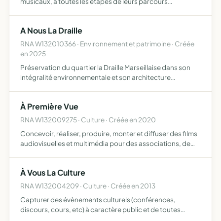
musicaux, à toutes les étapes de leurs parcours
accompagnement, administration, conseil, production,
diffusion, organisation de concerts et événements elle
A Nous La Draille
s'intéress…
RNA W132010366 · Environnement et patrimoine · Créée
en 2025
Préservation du quartier la Draille Marseillaise dans son
intégralité environnementale et son architecture
paysagère veiller au bien-être de ses habitants à leur
cadre de vie sauvegarder les terres ou pâturent chevaux
À Première Vue
tau…
RNA W132009275 · Culture · Créée en 2020
Concevoir, réaliser, produire, monter et diffuser des films
audiovisuelles et multimédia pour des associations, de
l'institutionnel, des entreprises et des particuliers réaliser
des photographies dans différents domaines,…
À Vous La Culture
RNA W132004209 · Culture · Créée en 2013
Capturer des évènements culturels (conférences,
discours, cours, etc) à caractère public et de toutes
thématiques, puis véhiculer leur contenu dans un format