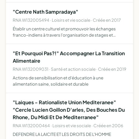
"Centre Nath Sampradaya"
RNA W132005494 · Loisirs et vie sociale · Créée en 2017
Établir un centre culturel et promouvoir les échanges
franco-indiens à travers l'organisation de stages et
formation dans les domaines suivants yoga, sanskrit,
danse, musique, arts martiaux, médecine ayurvédique,
"Et Pourquoi Pas?!" Accompagner La Transition
rencontr…
Alimentaire
RNA W132009031 · Santé et action sociale · Créée en 2019
Actions de sensibilisation et d'éducation à une
alimentation saine, solidaire et durable
"Laiques - Rationaliste Union Mediteranee"
"Cercle Lucien Goillon D'arles, Des Bouches Du
Rhone, Du Midi Et De Mediterranee"
RNA W132000464 · Loisirs et vie sociale · Créée en 2006
DEFENDRE LA LAICITE ET LES DROITS DE L'HOMME