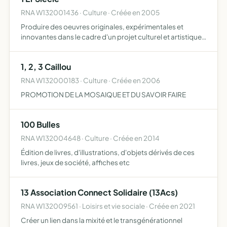
RNA W132001436 · Culture · Créée en 2005
Produire des oeuvres originales, expérimentales et
innovantes dans le cadre d'un projet culturel et artistique
global ces oeuvres prennent la forme d'installations, de
performances, de spectacles vivants, de scénographies…
1, 2, 3 Caillou
RNA W132000183 · Culture · Créée en 2006
PROMOTION DE LA MOSAIQUE ET DU SAVOIR FAIRE
100 Bulles
RNA W132004648 · Culture · Créée en 2014
Édition de livres, d'illustrations, d'objets dérivés de ces
livres, jeux de société, affiches etc
13 Association Connect Solidaire (13Acs)
RNA W132009561 · Loisirs et vie sociale · Créée en 2021
Créer un lien dans la mixité et le transgénérationnel