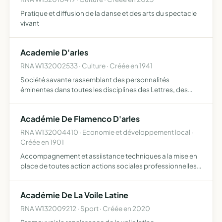
Pratique et diffusion de la danse et des arts du spectacle
vivant
Academie D'arles
RNA W132002533 · Culture · Créée en 1941
Société savante rassemblant des personnalités
éminentes dans toutes les disciplines des Lettres, des
Sciences et des Arts, au service du patrimoine culturel et
naturel du Pays d'Arles favoriser le partage des
Académie De Flamenco D'arles
connaissance…
RNA W132004410 · Economie et développement local ·
Créée en 1901
Accompagnement et assiistance techniques a la mise en
place de toutes action actions sociales professionnelles
economiques formations et culturelles pour l'ensemble
des pays europeens
Académie De La Voile Latine
RNA W132009212 · Sport · Créée en 2020