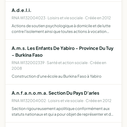
audiovisuel de qualité à travers une base de donnée en
A.d.e.l.i.
réseau u…
RNA W132004023 · Loisirs et vie sociale · Créée en 2012
Actions de soutien psychologique à domicile et de lutte
contre l'isolement ainsi que toutes actions à vocation
éducative, sociale ou socio économique ayant pour objet
le développement de la personne
A.m.s. Les Enfants De Yabiro - Province Du Tuy
- Burkina Faso
RNA W132002339 · Santé et action sociale · Créée en
2008
Construction d'une école au Burkina Faso à Yabiro
A.n.f.a.n.o.m.a. Section Du Pays D'arles
RNA W132004002 · Loisirs et vie sociale · Créée en 2012
Section rigoureusement apolitique conformément aux
statuts nationaux et qui a pour objet de représenter et de
défendre localement les intérêts moraux et matériels des
Français d'Afrique du Nord et d'Outre-mer, d'étudier e…