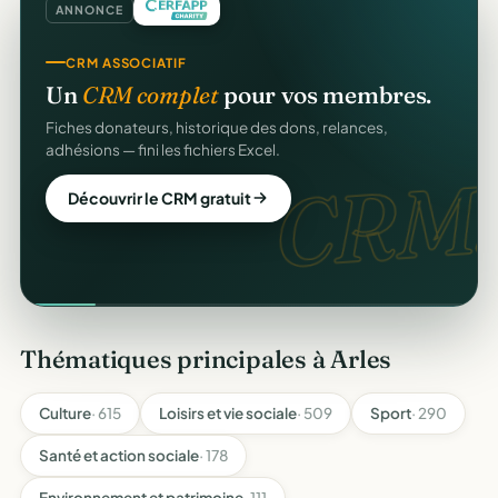
ANNONCE
CRM ASSOCIATIF
Un
CRM complet
pour vos membres.
Fiches donateurs, historique des dons, relances,
adhésions — fini les fichiers Excel.
CRM.
Découvrir le CRM gratuit
Thématiques principales à Arles
Culture
· 615
Loisirs et vie sociale
· 509
Sport
· 290
Santé et action sociale
· 178
Environnement et patrimoine
· 111