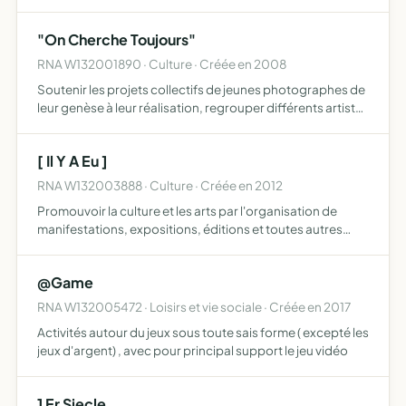
"On Cherche Toujours"
RNA W132001890 · Culture · Créée en 2008
Soutenir les projets collectifs de jeunes photographes de
leur genèse à leur réalisation, regrouper différents artistes
en vue de projets communs
[ Il Y A Eu ]
RNA W132003888 · Culture · Créée en 2012
Promouvoir la culture et les arts par l'organisation de
manifestations, expositions, éditions et toutes autres
activités qui peuvent permettre d'organiser ces buts
@Game
RNA W132005472 · Loisirs et vie sociale · Créée en 2017
Activités autour du jeux sous toute sais forme ( excepté les
jeux d'argent) , avec pour principal support le jeu vidéo
1 Er Siecle