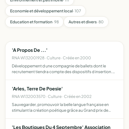
Economie et développement local
· 107
Education et formation
· 98
Autres et divers
· 80
'A Propos De ...'
RNA W132001928 · Culture · Créée en 2000
Développement d une compagnie de ballets dont le
recrutement tiendra compte des dispositifs d insertion.
organisation de manifestations culturelles
'Arles, Terre De Poesie'
RNA W132003570 · Culture · Créée en 2002
Sauvegarder, promouvoir la belle langue française en
stimulant la création poétique grâce au Grand prix de
poésie de la ville d'Arles et à des conférences, en
partenariat avec l'association Suradeep health éducation
'Les Boutiques Du 4 Septembre' Association
à Mah…