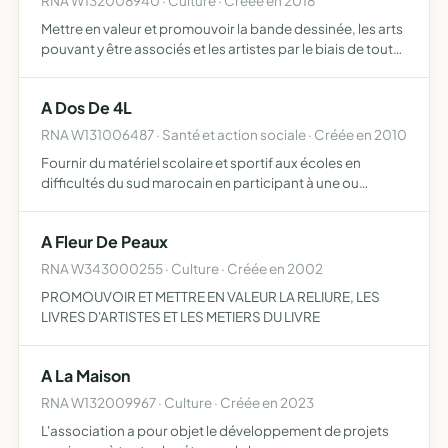
RNA W132008940 · Culture · Créée en 2018
Mettre en valeur et promouvoir la bande dessinée, les arts
pouvant y être associés et les artistes par le biais de toute
activité comme l'organisation d'un festival, l'édition, la
mise en uvre de conférences ou interventi…
A Dos De 4L
RNA W131006487 · Santé et action sociale · Créée en 2010
Fournir du matériel scolaire et sportif aux écoles en
difficultés du sud marocain en participant à une ou
plusieurs éditions du rallye-raid humanitaire 4L Trophy
A Fleur De Peaux
RNA W343000255 · Culture · Créée en 2002
PROMOUVOIR ET METTRE EN VALEUR LA RELIURE, LES
LIVRES D'ARTISTES ET LES METIERS DU LIVRE
A La Maison
RNA W132009967 · Culture · Créée en 2023
L'association a pour objet le développement de projets