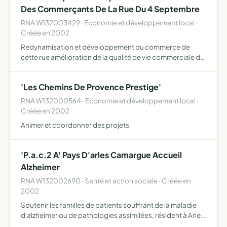
Des Commerçants De La Rue Du 4 Septembre
RNA W132003429 · Economie et développement local ·
Créée en 2002
Redynamisation et développement du commerce de
cette rue amélioration de la qualité de vie commerciale du
quartier pour créer un espace de services d'accueil et de
convivialité et toutes autres actions nécessaires et appr…
'Les Chemins De Provence Prestige'
RNA W132000564 · Economie et développement local ·
Créée en 2002
Animer et coordonner des projets
'P.a.c.2 A' Pays D'arles Camargue Accueil
Alzheimer
RNA W132002690 · Santé et action sociale · Créée en
2002
Soutenir les familles de patients souffrant de la maladie
d'alzheimer ou de pathologies assimilées, résident à Arles
et dans les communes voisines et plus précisément