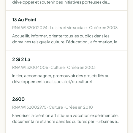
développer et soutenir des initiatives porteuses de
solidarité, de respect de soi, d'autrui et de
l'environnement initier à Internet, initiation à la
13 Au Point
bureautique, des …
RNA W132002094 · Loisirs et vie sociale · Créée en 2008
Accueillir, informer, orienter tous les publics dans les
domaines tels que la culture, l'éducation, la formation, les
loisirs, le social, les aspects pratiques de la vie et l'univers
professionnel concevoir, réaliser, pro…
2 Si 2 La
RNA W132004006 · Culture · Créée en 2003
Initier, accompagner, promouvoir des projets liés au
développement local, social et/ou culturel
2600
RNA W132002975 · Culture · Créée en 2010
Favoriser la création artistique à vocation expérimentale,
documentaire et ancré dans les cultures péri-urbaines et
post futuristes 2600 sera un cadre permettant de