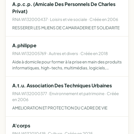
A.p.c.p. (Amicale Des Personnels De Charles
Privat)
RNA W132000437 · Loisirs et vie sociale · Créée en 2006
RESSERER LES MLIENS DE CAMARADERIE ET SOLIDARITE
A.philippe
RNA W132005769 · Autres et divers · Créée en 2018
Aide à domicile pour former à la prise en main des produits
informatiques, high-techs, multimédias, logiciels,
smartphones, vidéosurveillance de conseiller et d'étudier
les besoins pour l'achat de nouveaux matériels d'aid…
A.t.u. Association Des Techniques Urbaines
RNA W132000377 · Environnement et patrimoine · Créée
en 2006
AMELIORATION ET PROTECTION DU CADRE DE VIE
A'corps
RNA W132010419 · Culture · Créée en 2025