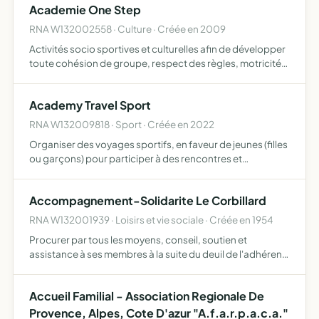
Academie One Step
RNA W132002558 · Culture · Créée en 2009
Activités socio sportives et culturelles afin de développer
toute cohésion de groupe, respect des règles, motricité,
coordinnation du corps, bien-être et développement du
sens artistique
Academy Travel Sport
RNA W132009818 · Sport · Créée en 2022
Organiser des voyages sportifs, en faveur de jeunes (filles
ou garçons) pour participer à des rencontres et
compétitions, notamment à l'étranger
Accompagnement-Solidarite Le Corbillard
RNA W132001939 · Loisirs et vie sociale · Créée en 1954
Procurer par tous les moyens, conseil, soutien et
assistance à ses membres à la suite du deuil de l'adhérent
ou d'un membre de sa famille tels que décrits dans le
règlement intérieur
Accueil Familial - Association Regionale De
Provence, Alpes, Cote D'azur "A.f.a.r.p.a.c.a."