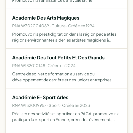
Promouvoir la renaissance de la voile latine
Academie Des Arts Magiques
RNA W302004089 · Culture · Créée en 1994
Promouvoir la prestidigitation dans la région paca et les
régions environnantes aider les artistes magiciens à
monter et créer leurspectacles
Académie Des Tout Petits Et Des Grands
RNA W132010148 · Créée en 2024
Centre de soin et de formation au service du
développement de carrière et des juniors entreprises
Académie E-Sport Arles
RNA W132009957 · Sport · Créée en 2023
Réaliser des activités e-sportives en PACA, promouvoir la
pratique du e-sport en France, créer des événements
sportifs en sportifs en région PACA, former des jeunes
talents dans le domaine du e-sport