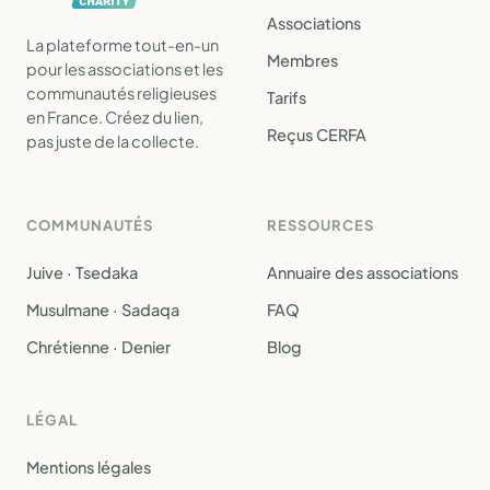
Associations
La plateforme tout-en-un
Membres
pour les associations et les
communautés religieuses
Tarifs
en France. Créez du lien,
Reçus CERFA
pas juste de la collecte.
COMMUNAUTÉS
RESSOURCES
Juive · Tsedaka
Annuaire des associations
Musulmane · Sadaqa
FAQ
Chrétienne · Denier
Blog
LÉGAL
Mentions légales