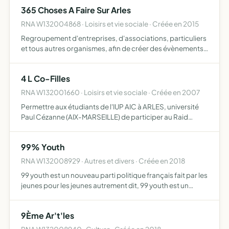
contenus artistiques et de collaborations entre artistes…
365 Choses A Faire Sur Arles
RNA W132004868 · Loisirs et vie sociale · Créée en 2015
Regroupement d'entreprises, d'associations, particuliers
et tous autres organismes, afin de créer des évènements
autour d'un thème
4 L Co-Filles
RNA W132001660 · Loisirs et vie sociale · Créée en 2007
Permettre aux étudiants de l'IUP AIC à ARLES, université
Paul Cézanne (AIX-MARSEILLE) de participer au Raid
humanitaire 4 L trophy
99% Youth
RNA W132008929 · Autres et divers · Créée en 2018
99 youth est un nouveau parti politique français fait par les
jeunes pour les jeunes autrement dit, 99 youth est un
nouveau mouvement politique alternatif a ce titre utiliser
tous moyens de communication, en particulier d…
9Ème Ar't'les