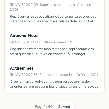
RNA W132002109 · Santé et action sociale · Créée en
2008
Représenter les associations départementales près des
instances politiques et administratives de la région PACA
veiller à l'application de la loi de modernisation sociale du
17.2.2002 (art5) de ses décrets du 30.12.2004 e…
Acteons-Nous
RNA W132003424 · Culture · Créée en 2011
Organiser différentes manifestations, représentations
artistiques ou culturelles en france ou à l'étranger,
soutenir les projets artistiques des différents membres
actifs de l'association actéons-nous
Actifemmes
RNA W132009183 · Santé et action sociale · Créée en 2019
Créer un lien solidaire dans le quartier soutenir, aider,
orienter les femmes dans leur projet professionnel et/ou
personnel promouvoir l'entraide et la solidarité être force
de proposition et d'action dans le centre soci…
Page 1 / 40
Suivant