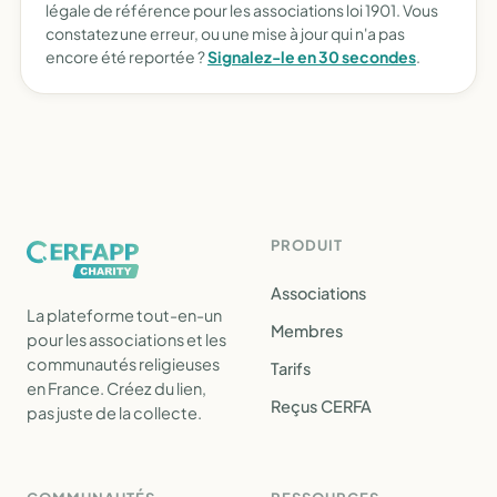
légale de référence pour les associations loi 1901. Vous
constatez une erreur, ou une mise à jour qui n'a pas
encore été reportée ?
Signalez-le en 30 secondes
.
PRODUIT
Associations
La plateforme tout-en-un
Membres
pour les associations et les
communautés religieuses
Tarifs
en France. Créez du lien,
Reçus CERFA
pas juste de la collecte.