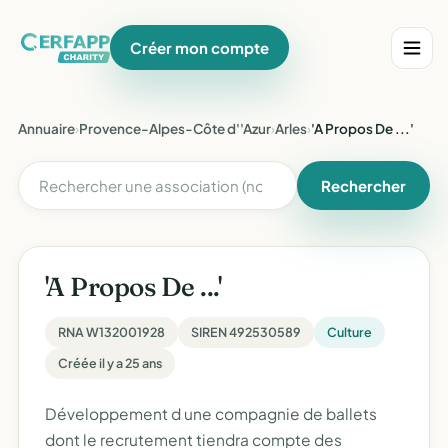
Créer mon compte
Annuaire
›
Provence-Alpes-Côte d''Azur
›
Arles
›
'A Propos De ...'
Rechercher
'A Propos De ...'
RNA W132001928
SIREN 492530589
Culture
Créée il y a 25 ans
Développement d une compagnie de ballets
dont le recrutement tiendra compte des