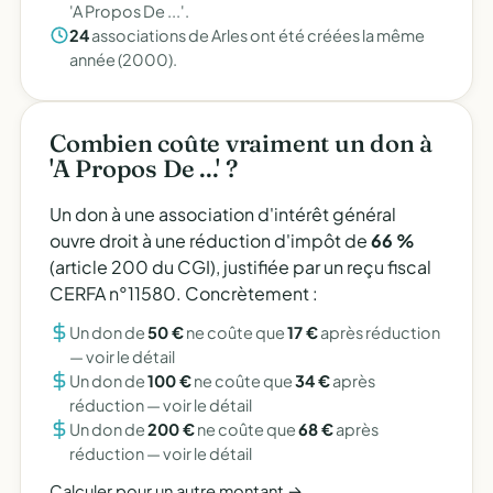
'A Propos De ...'.
24
associations de Arles ont été créées la même
année (2000).
Combien coûte vraiment un don à
'A Propos De ...' ?
Un don à une association d'intérêt général
ouvre droit à une réduction d'impôt de
66 %
(article 200 du CGI), justifiée par un reçu fiscal
CERFA n°11580. Concrètement :
Un don de
50 €
ne coûte que
17 €
après réduction
—
voir le détail
Un don de
100 €
ne coûte que
34 €
après
réduction —
voir le détail
Un don de
200 €
ne coûte que
68 €
après
réduction —
voir le détail
Calculer pour un autre montant →