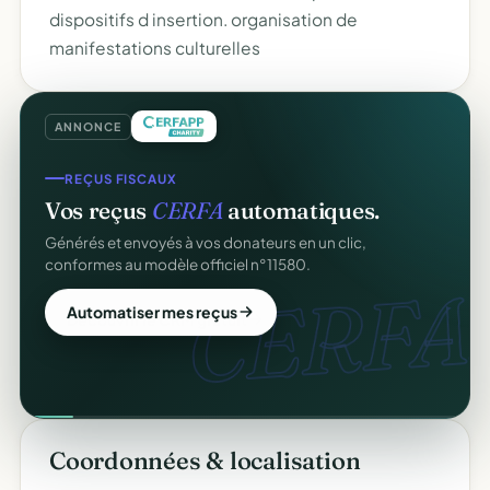
dispositifs d insertion. organisation de
manifestations culturelles
ANNONCE
REÇUS FISCAUX
Vos reçus
CERFA
automatiques.
Générés et envoyés à vos donateurs en un clic,
conformes au modèle officiel n°11580.
CERFA.
Automatiser mes reçus
Coordonnées & localisation