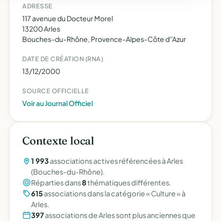
ADRESSE
117 avenue du Docteur Morel
13200 Arles
Bouches-du-Rhône, Provence-Alpes-Côte d''Azur
DATE DE CRÉATION (RNA)
13/12/2000
SOURCE OFFICIELLE
Voir au Journal Officiel
Contexte local
1 993
associations actives référencées à Arles
(Bouches-du-Rhône).
Réparties dans
8
thématiques différentes.
615
associations dans la catégorie « Culture » à
Arles.
397
associations de Arles sont plus anciennes que