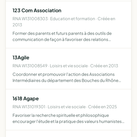
ou de loisir ces projets sont susceptibles de générer des…
123 Com Association
RNA W131008303 · Education et formation · Créée en
2013
Former des parents et futurs parents à des outils de
communication de façon à favoriser des relations
épanouissantes, former les familles et les acteurs du
réseau local de la petite enfance sur les thèmes de la
13Agile
parentalit…
RNA W131008549 · Loisirs et vie sociale · Créée en 2013
Coordonner et promouvoir l'action des Associations
Intermédiaires du département des Bouches du Rhône
elle se dotera ou fournira tous moyens d'action
nécessaires à la réalisation de son objet, dans le respect
1618 Agape
de la légali…
RNA W131019301 · Loisirs et vie sociale · Créée en 2025
Favoriser la recherche spirituelle et philosophique
encourager l'étude et la pratique des valeurs humanistes,
éthiques et morales promouvoir la solidarité, l'entraide et
l'harmonie entre ses membres et dans la société con…