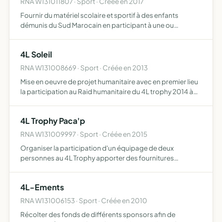
RNA W131011807 · Sport · Créée en 2017
Fournir du matériel scolaire et sportif à des enfants
démunis du Sud Marocain en participant à une ou
plusieurs éditions du rallye-raid humanitaire 4L TROPHY à
bord d'une Renault 4L
4L Soleil
RNA W131008669 · Sport · Créée en 2013
Mise en oeuvre de projet humanitaire avec en premier lieu
la participation au Raid humanitaire du 4L trophy 2014 à
destination du Maroc
4L Trophy Paca'p
RNA W131009997 · Sport · Créée en 2015
Organiser la participation d'un équipage de deux
personnes au 4L Trophy apporter des fournitures
scolaires, sportives et médicales aux enfants démunis du
Maroc trouver le financement nécessaire à cette
4L-Ements
participation par d…
RNA W131006153 · Sport · Créée en 2010
Récolter des fonds de différents sponsors afin de