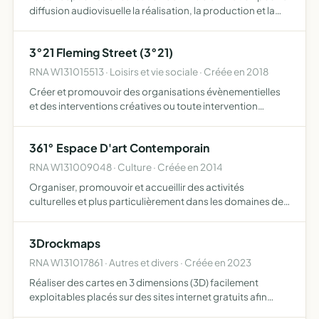
diffusion audiovisuelle la réalisation, la production et la
distribution de tous types de films de courts, moyens ou
longs métrages, ou séries, webséries - fict…
3°21 Fleming Street (3°21)
RNA W131015513 · Loisirs et vie sociale · Créée en 2018
Créer et promouvoir des organisations évènementielles
et des interventions créatives ou toute intervention
connexe y concourant mettre à disposition les moyens et
les compétences nécessaire à la mise en oeuvre, pour
361° Espace D'art Contemporain
l'ass…
RNA W131009048 · Culture · Créée en 2014
Organiser, promouvoir et accueillir des activités
culturelles et plus particulièrement dans les domaines de
la création artistique et artisanale exposer les oeuvres
d'artistes en 2 D et 3D peinture, dessin, photographie, …
3Drockmaps
RNA W131017861 · Autres et divers · Créée en 2023
Réaliser des cartes en 3 dimensions (3D) facilement
exploitables placés sur des sites internet gratuits afin
d'être utilisable par tous et partout le but est de faciliter la