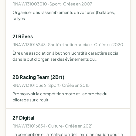
RNA W131003010 · Sport · Créée en 2007
Organiser des rassemblements de voitures (ballades,
rallyes
21 Rêves
RNA W131016243 · Santé et action sociale · Créée en 2020
Être une association à but non lucratif à caractère social
dans le but d'organiser des évènements ou
manifestations qui contribuent à l'inclusion sociale et
professionnelle des personnes porteuses de trisomie 21
2B Racing Team (2Brt)
RNA W131010366 · Sport · Créée en 2015
Promouvoir la compétition moto et l'approche du
pilotage sur circuit
2F Digital
RNA W131016834 · Culture · Créée en 2021
La conception et la réalisation de films d'animation pour la