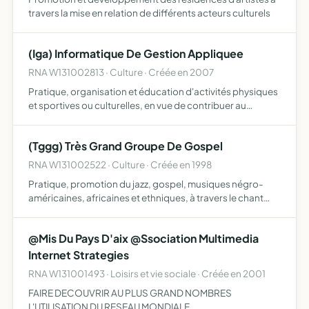
travers la mise en relation de différents acteurs culturels
(Iga) Informatique De Gestion Appliquee
RNA W131002813 · Culture · Créée en 2007
Pratique, organisation et éducation d'activités physiques
et sportives ou culturelles, en vue de contribuer au
développement du sport pour tous et à la formation de
citoyens actifs et responsables dans une société
(Tggg) Très Grand Groupe De Gospel
démocra…
RNA W131002522 · Culture · Créée en 1998
Pratique, promotion du jazz, gospel, musiques négro-
américaines, africaines et ethniques, à travers le chant
polyphonique et la musique instrumentale
@Mis Du Pays D'aix @Ssociation Multimedia
Internet Strategies
RNA W131001493 · Loisirs et vie sociale · Créée en 2001
FAIRE DECOUVRIR AU PLUS GRAND NOMBRES
L'UTILISATION DU RESEAU MONDIALE