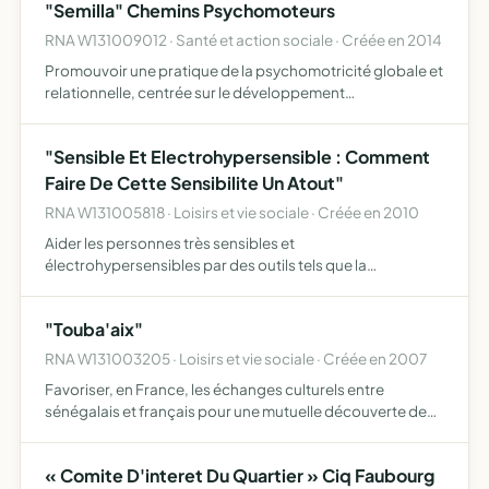
"Semilla" Chemins Psychomoteurs
RNA W131009012 · Santé et action sociale · Créée en 2014
Promouvoir une pratique de la psychomotricité globale et
relationnelle, centrée sur le développement
psychomoteur de la naissance à la marche, qui se
construit, se transforme tout au long de la vie. Notre
"Sensible Et Electrohypersensible : Comment
association prop…
Faire De Cette Sensibilite Un Atout"
RNA W131005818 · Loisirs et vie sociale · Créée en 2010
Aider les personnes très sensibles et
électrohypersensibles par des outils tels que la
sophrologie, le coaching
"Touba'aix"
RNA W131003205 · Loisirs et vie sociale · Créée en 2007
Favoriser, en France, les échanges culturels entre
sénégalais et français pour une mutuelle découverte de
l'Autre et d'apporter au Sénégal une aide matérielle ciblée,
directe et efficace aux populations sénégalaises, par …
« Comite D'interet Du Quartier » Ciq Faubourg