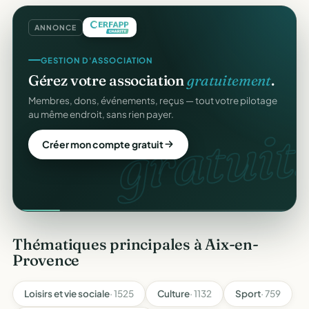
ANNONCE
GESTION D'ASSOCIATION
Gérez votre association
gratuitement
.
Membres, dons, événements, reçus — tout votre pilotage
au même endroit, sans rien payer.
gratuit.
Créer mon compte gratuit
Thématiques principales à Aix-en-
Provence
Loisirs et vie sociale
· 1525
Culture
· 1132
Sport
· 759