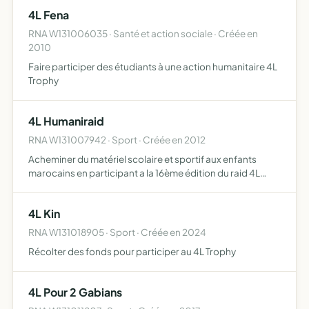
4L Fena
RNA W131006035 · Santé et action sociale · Créée en
2010
Faire participer des étudiants à une action humanitaire 4L
Trophy
4L Humaniraid
RNA W131007942 · Sport · Créée en 2012
Acheminer du matériel scolaire et sportif aux enfants
marocains en participant a la 16ème édition du raid 4L
TROPHY. L'objectif est de récolter les fonds nécessaires à
la réalisation de ce projet qui rallie la France au M…
4L Kin
RNA W131018905 · Sport · Créée en 2024
Récolter des fonds pour participer au 4L Trophy
4L Pour 2 Gabians