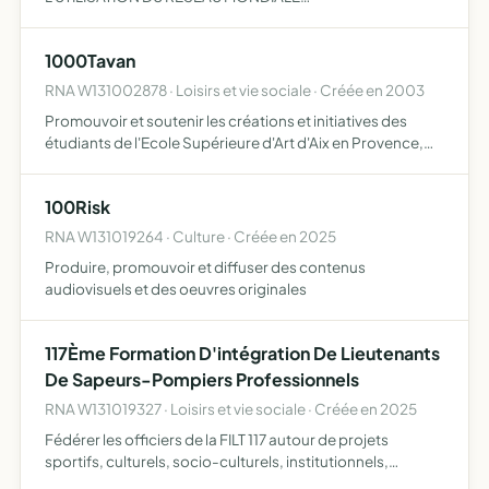
INTERNET.SENSSIBILISER LES ELUS LOCAUX AUX ENJEUX
DES NTIC
1000Tavan
RNA W131002878 · Loisirs et vie sociale · Créée en 2003
Promouvoir et soutenir les créations et initiatives des
étudiants de l'Ecole Supérieure d'Art d'Aix en Provence,
permettre le financement, achat ou location de matériel et
la tenue d'évènements culturels
100Risk
RNA W131019264 · Culture · Créée en 2025
Produire, promouvoir et diffuser des contenus
audiovisuels et des oeuvres originales
117Ème Formation D'intégration De Lieutenants
De Sapeurs-Pompiers Professionnels
RNA W131019327 · Loisirs et vie sociale · Créée en 2025
Fédérer les officiers de la FILT 117 autour de projets
sportifs, culturels, socio-culturels, institutionnels,
pédagogiques, andragogiques à visée de divertissement