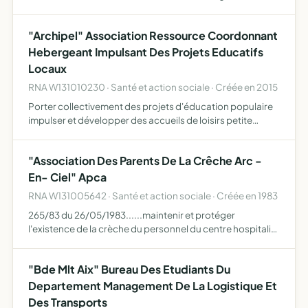
devenir, recruter des donneurs de sang volontaires et
bénévoles désirant oeuvrer pour contribuer à la réussit…
"Archipel" Association Ressource Coordonnant
Hebergeant Impulsant Des Projets Educatifs
Locaux
RNA W131010230 · Santé et action sociale · Créée en 2015
Porter collectivement des projets d'éducation populaire
impulser et développer des accueils de loisirs petite
enfance, enfance, enfance et jeunesse impulser et
développer un travail de co-éducation en lien avec les
"Association Des Parents De La Crêche Arc -
famill…
En- Ciel" Apca
RNA W131005642 · Santé et action sociale · Créée en 1983
265/83 du 26/05/1983......maintenir et protéger
l'existence de la crèche du personnel du centre hospitalier
spécialisé montperrin défendre les intérêts matériels de la
crèche
"Bde Mlt Aix" Bureau Des Etudiants Du
Departement Management De La Logistique Et
Des Transports