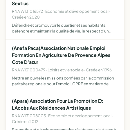
Sextius
RNA W131016572 · Economie et développement local ·
Créée en 2020
Défendre et promouvoir le quartier et ses habitants,
défendre et maintenir la qualité de vie, le respect d'un
urbanisme à visage humain, défendre les intérêts
généraux patrimoniaux ou moraux de ses habitants,
(Anefa Paca)Association Nationale Emploi
repenser la …
Formation En Agriculture De Provence Alpes
Cote D'azur
RNA W131000479 · Loisirs et vie sociale · Créée en 1996
Mettre en ouvre les missions confiées par la commission
paritaire régionale pour l'emploi, CPRE en matière de
politique de l'emploi et de formation professionnelle,
conformément à l'accord national modifiés sur l'emploi
(Apara) Association Pour La Promotion Et
d…
LAccès Aux Résidences Artistiques
RNA W131008003 · Economie et développement local ·
Créée en 2012
Promotion et développement des résidences d artistes à