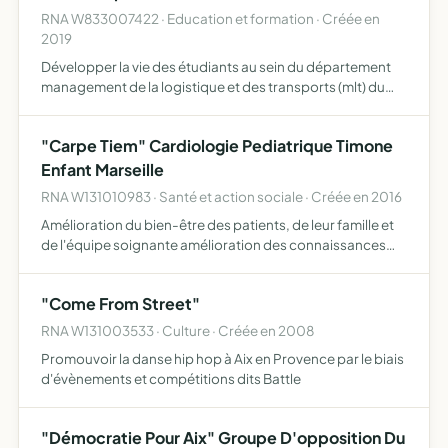
RNA W833007422 · Education et formation · Créée en
2019
Développer la vie des étudiants au sein du département
management de la logistique et des transports (mlt) du
campus ou site d'aix-en-provence de l'iut de l'université
d'aix marseille
"Carpe Tiem" Cardiologie Pediatrique Timone
Enfant Marseille
RNA W131010983 · Santé et action sociale · Créée en 2016
Amélioration du bien-être des patients, de leur famille et
de l'équipe soignante amélioration des connaissances
scientifiques amélioration des moyens matériels du
service de cardiopétrie Timone Enfants
"Come From Street"
RNA W131003533 · Culture · Créée en 2008
Promouvoir la danse hip hop à Aix en Provence par le biais
d'évènements et compétitions dits Battle
"Démocratie Pour Aix" Groupe D'opposition Du