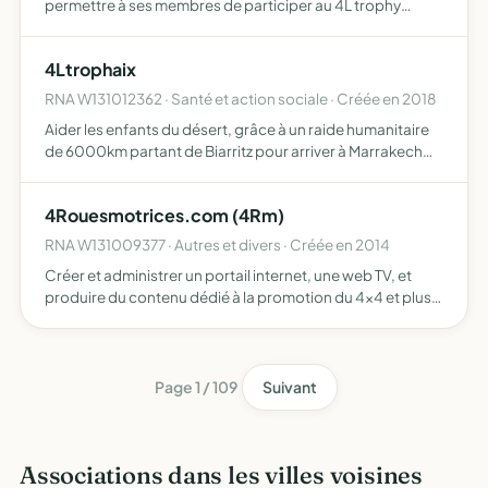
permettre à ses membres de participer au 4L trophy
édition 2011
4Ltrophaix
RNA W131012362 · Santé et action sociale · Créée en 2018
Aider les enfants du désert, grâce à un raide humanitaire
de 6000km partant de Biarritz pour arriver à Marrakech
pour leurs apporter des fournitures scolaires, sportives et
nourriture
4Rouesmotrices.com (4Rm)
RNA W131009377 · Autres et divers · Créée en 2014
Créer et administrer un portail internet, une web TV, et
produire du contenu dédié à la promotion du 4x4 et plus
généralement de l'automobile en France - organisation
de rencontres, de sorties et de randonnées motorisées
Page 1 / 109
Suivant
Associations dans les villes voisines