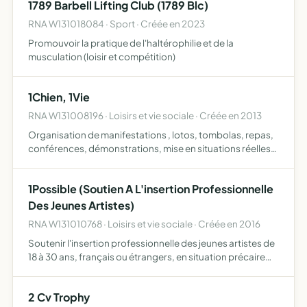
1789 Barbell Lifting Club (1789 Blc)
RNA W131018084 · Sport · Créée en 2023
Promouvoir la pratique de l'haltérophilie et de la
musculation (loisir et compétition)
1Chien, 1Vie
RNA W131008196 · Loisirs et vie sociale · Créée en 2013
Organisation de manifestations , lotos, tombolas, repas,
conférences, démonstrations, mise en situations réelles,
sensibilisations pédagogiques, séances de zoothérapie,
financement, élevage et éducation de chiens d'utilit…
1Possible (Soutien A L'insertion Professionnelle
Des Jeunes Artistes)
RNA W131010768 · Loisirs et vie sociale · Créée en 2016
Soutenir l'insertion professionnelle des jeunes artistes de
18 à 30 ans, français ou étrangers, en situation précaire
par un accompagnement dans l'élaboration de leur projet
professionnel et l'attribution d'aides financiè…
2 Cv Trophy