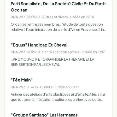
Parti Socialiste, De La Société Civile Et Du Partit
Occitan
RNA W131009140 · Autres et divers · Créée en 2014
Organiser entre ses membres, l'étude de toute question
relative à l'administration de la ville d'Aix en Provence, à la
politique municipale, à la préparation des séances du
Conseil Municipal et du Conseil Communautaire po…
"Equus" Handicap Et Cheval
RNA W131001960 · Santé et action sociale · Créée en 1987
..PROMOUVOIR ET ORGANISER LA THERAPIE ET LA
REINSERTION PAR LE CHEVAL
"Fée Main"
RNA W131017415 · Culture · Créée en 2022
Animer des ateliers d'arts plastiques et d'arts textiles ainsi
que toutes manifestations culturelles en lien avec cette
activité
"Groupe Santiago" Las Hermanas