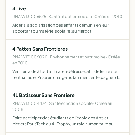
préparation des sorties pour les utilisateurs e…
4 Live
RNA W131006575 · Santé et action sociale · Créée en 2010
Aider à la scolarisation des enfants démunis en leur
apportant du matériel scolaire (au Maroc)
4 Pattes Sans Frontieres
RNA W131006020 · Environnement et patrimoine · Créée
en 2010
Venir en aide à tout animal en détresse, afin de leur éviter
l'euthanasie. Prise en charge notamment en Espagne, des
chiens détenus en Perrera afin de les rapatrier en France
et de leur trouver des adoptants. L'associatio…
4L Batisseur Sans Frontiere
RNA W131004474 · Santé et action sociale · Créée en
2008
Faire participer des étudiants de l'école des Arts et
Métiers ParisTech au 4L Trophy, un raid humanitaire au
Maroc