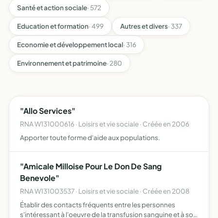
Santé et action sociale
· 572
Education et formation
· 499
Autres et divers
· 337
Economie et développement local
· 316
Environnement et patrimoine
· 280
"Allo Services"
RNA W131000616 · Loisirs et vie sociale · Créée en 2006
Apporter toute forme d'aide aux populations.
"Amicale Milloise Pour Le Don De Sang
Benevole"
RNA W131003537 · Loisirs et vie sociale · Créée en 2008
Établir des contacts fréquents entre les personnes
s'intéressant à l'oeuvre de la transfusion sanguine et à son