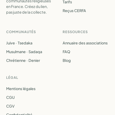
communautés religieuses
Tarifs
en France. Créez du lien,
Reçus CERFA
pas juste de la collecte.
COMMUNAUTÉS
RESSOURCES
Juive · Tsedaka
Annuaire des associations
Musulmane · Sadaqa
FAQ
Chrétienne · Denier
Blog
LÉGAL
Mentions légales
CGU
CGV
Confidentialité