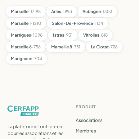
Marseille
· 17198
Arles
· 1993
Aubagne
· 1303
Marseille 1
· 1210
Salon-De-Provence
· 1134
Martigues
· 1098
Istres
· 931
Vitrolles
· 818
Marseille 6
· 756
Marseille 8
· 731
La Ciotat
· 726
Marignane
· 704
PRODUIT
Associations
La plateforme tout-en-un
Membres
pour les associations et les