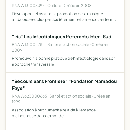
RNA W131003394 · Culture · Créée en 2008
Développer et assurer la promotion de la musique
andalouse et plus particulièrement le flamenco, en terme
d'organisation la mise en place de manifestations
(exposition, colloques, défilés séminaires, concerts,
"Iris" Les Infectiologues Referents Inter-Sud
etc...)afin…
RNA W131004784 · Santé et action sociale · Créée en
2009
Promouvoir la bonne pratique de l'infectiologie dans son
approche transversale
"Secours Sans Frontiere" "Fondation Mamadou
Faye"
RNA W623000665 · Santé et action sociale · Créée en
1999
Association à but humanitaire aide à l'enfance
malheureuse dans le monde