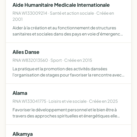
Aide Humanitaire Medicale Internationale
RNA W133009214 · Santé et action sociale · Créée en
2001
Aider à la création et au fonctionnement de structures
sanitaires et sociales dans des pays en voie d'émergence
ainsi que d'accompagner leur développement
Ailes Danse
RNA W832013560 · Sport · Créée en 2015
La pratique et la promotion des activités dansées
l'organisation de stages pour favoriser la rencontre avec
d'autres professeurs et ainsi découvrir différents styles de
danse l'organisation de tous types de spectacles art…
Alama
RNA W133041775 · Loisirs et vie sociale · Créée en 2025
Favoriser le développement personnel et le bien être à
travers des approches spirituelles et énergétiques elle
vise à accompagner des personnes dans la connaissance
de soi, la libération de leurs blocages et l'ouverture d…
Alkamya