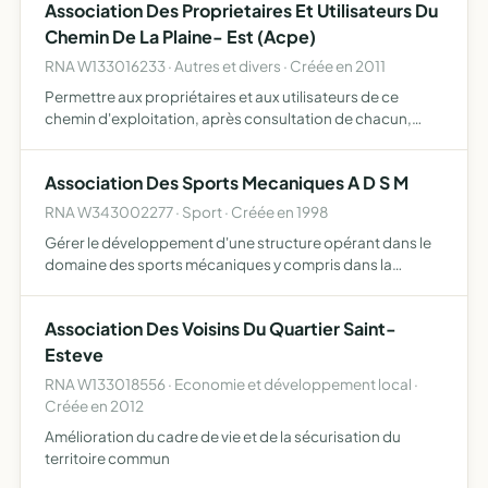
Association Des Proprietaires Et Utilisateurs Du
Chemin De La Plaine- Est (Acpe)
RNA W133016233 · Autres et divers · Créée en 2011
Permettre aux propriétaires et aux utilisateurs de ce
chemin d'exploitation, après consultation de chacun,
selon la situation de leurs propriétés, et de leurs droits de
propriétaires de fixer son emprise de définir son as…
Association Des Sports Mecaniques A D S M
RNA W343002277 · Sport · Créée en 1998
Gérer le développement d'une structure opérant dans le
domaine des sports mécaniques y compris dans la
participation d'actions d'apprentissages à l'usage d'une
moto.
Association Des Voisins Du Quartier Saint-
Esteve
RNA W133018556 · Economie et développement local ·
Créée en 2012
Amélioration du cadre de vie et de la sécurisation du
territoire commun