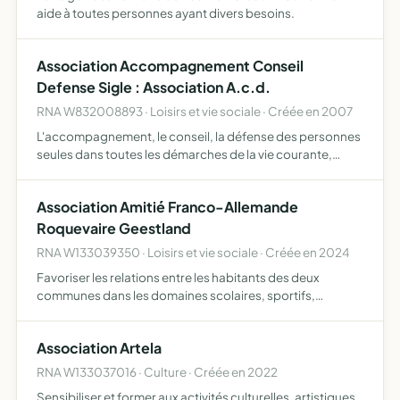
aide à toutes personnes ayant divers besoins.
Association Accompagnement Conseil
Defense Sigle : Association A.c.d.
RNA W832008893 · Loisirs et vie sociale · Créée en 2007
L'accompagnement, le conseil, la défense des personnes
seules dans toutes les démarches de la vie courante,
principalement face à un décès ou une maladie. ainsi que
l'organisation de sorties et de réunions, afin de sortir…
Association Amitié Franco-Allemande
Roquevaire Geestland
RNA W133039350 · Loisirs et vie sociale · Créée en 2024
Favoriser les relations entre les habitants des deux
communes dans les domaines scolaires, sportifs,
culturels sociaux,économiques afin de permettre une
meilleure connaissance réciproque sensibiliser les
Association Artela
citoyens aux réal…
RNA W133037016 · Culture · Créée en 2022
Sensibiliser et former aux activités culturelles, artistiques