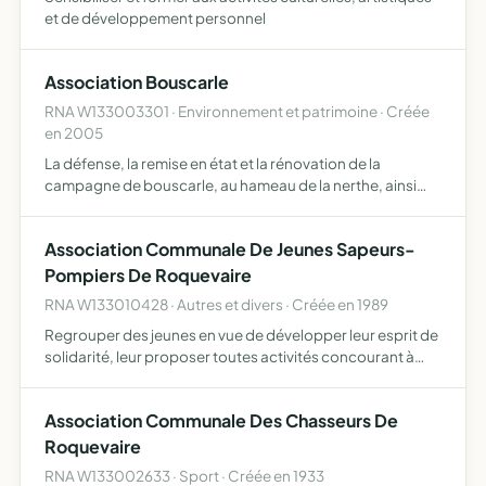
et de développement personnel
Association Bouscarle
RNA W133003301 · Environnement et patrimoine · Créée
en 2005
La défense, la remise en état et la rénovation de la
campagne de bouscarle, au hameau de la nerthe, ainsi
que la participation a la rénovation de tout le site.
Association Communale De Jeunes Sapeurs-
Pompiers De Roquevaire
RNA W133010428 · Autres et divers · Créée en 1989
Regrouper des jeunes en vue de développer leur esprit de
solidarité, leur proposer toutes activités concourant à
leur plein épanouissement et les initier aux techniques
propres aux sapeurs-pompiers afin de susciter des vo…
Association Communale Des Chasseurs De
Roquevaire
RNA W133002633 · Sport · Créée en 1933