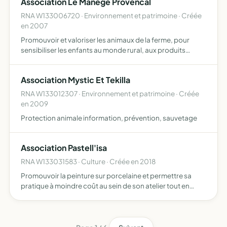
Association Le Manege Provencal
créera entre enfan…
RNA W133006720 · Environnement et patrimoine · Créée
en 2007
Promouvoir et valoriser les animaux de la ferme, pour
sensibiliser les enfants au monde rural, aux produits
naturels de notre belle Provence, au respect de
l'environnement, par le biais de différentes animations sur
Association Mystic Et Tekilla
le si…
RNA W133012307 · Environnement et patrimoine · Créée
en 2009
Protection animale information, prévention, sauvetage
Association Pastell'isa
RNA W133031583 · Culture · Créée en 2018
Promouvoir la peinture sur porcelaine et permettre sa
pratique à moindre coût au sein de son atelier tout en
maintenant un enseignement de qualité par la formation
continue des enseignants