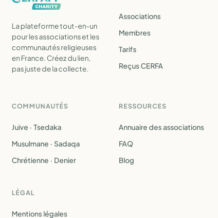
Associations
La plateforme tout-en-un
Membres
pour les associations et les
communautés religieuses
Tarifs
en France. Créez du lien,
Reçus CERFA
pas juste de la collecte.
COMMUNAUTÉS
RESSOURCES
Juive · Tsedaka
Annuaire des associations
Musulmane · Sadaqa
FAQ
Chrétienne · Denier
Blog
LÉGAL
Mentions légales