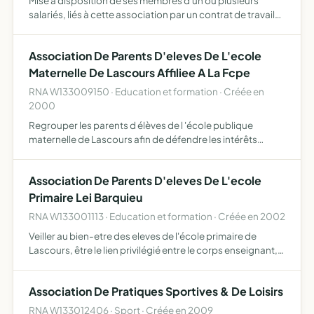
Mise à disposition de ses membres d'un ou plusieurs
salariés, liés à cette association par un contrat de travail
pour traiter les démarches administratives des entités
adhérentes qui le souhaitent recevoir des publics pou…
Association De Parents D'eleves De L'ecole
Maternelle De Lascours Affiliee A La Fcpe
RNA W133009150 · Education et formation · Créée en
2000
Regrouper les parents d élèves de l 'école publique
maternelle de Lascours afin de défendre les intérêts
matériels et moraux de leurs enfants en particulier et
moraux de leurs enfants en particulier et de
Association De Parents D'eleves De L'ecole
l'enseignement p…
Primaire Lei Barquieu
RNA W133001113 · Education et formation · Créée en 2002
Veiller au bien-etre des eleves de l'école primaire de
Lascours, être le lien privilégié entre le corps enseignant,
les parents d'élèves et l'autorité locale.
Association De Pratiques Sportives & De Loisirs
RNA W133012406 · Sport · Créée en 2009