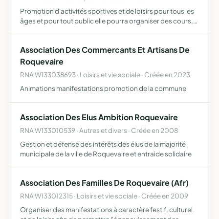
Promotion d'activités sportives et de loisirs pour tous les
âges et pour tout public elle pourra organiser des cours,
des stages, des sorties en giropode sous forme de
randonnées, des balades écologiques, des séjours
Association Des Commercants Et Artisans De
éduc…
Roquevaire
RNA W133038693 · Loisirs et vie sociale · Créée en 2023
Animations manifestations promotion de la commune
Association Des Elus Ambition Roquevaire
RNA W133010539 · Autres et divers · Créée en 2008
Gestion et défense des intérêts des élus de la majorité
municipale de la ville de Roquevaire et entraide solidaire
Association Des Familles De Roquevaire (Afr)
RNA W133012315 · Loisirs et vie sociale · Créée en 2009
Organiser des manifestations à caractère festif, culturel