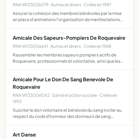
RNA W133026079 · Autres et divers · Créée en 1987
Assurer la cohésion des membres bénévoles par la mise
en place d'animations l'organisation de manifestations
festives permettant de concourir à la promotion de
l'amicale la participation aux frais engagés (nourriture et
Amicale Des Sapeurs-Pompiers De Roquevaire
b…
RNA W133006641 · Autres et divers · Créée en 1968
Rassembler les membres sapeurs pompiers actifs de
Roquevaire, professionnels et volontaires, ainsi que les
anciens sapeurs pompiers aux fins de lier et fédérer les
membres adhérents organiser des manifestations de
Amicale Pour Le Don De Sang Benevole De
loisirs…
Roquevaire
RNA W133006042 · Santé et action sociale · Créée en
1993
Susciter le don volontaire et bénévole du sang inciter au
respect du code d'honneur des donneurs de sang
bénévoles
Art Danse