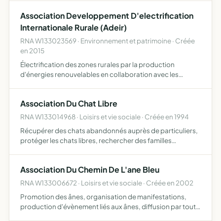
Association Developpement D'electrification
Internationale Rurale (Adeir)
RNA W133023569 · Environnement et patrimoine · Créée
en 2015
Électrification des zones rurales par la production
d'énergies renouvelables en collaboration avec les
populations locales réalisation et formation des usagers
toute forme d'aide que les compétences des membres
Association Du Chat Libre
actifs de …
RNA W133014968 · Loisirs et vie sociale · Créée en 1994
Récupérer des chats abandonnés auprès de particuliers,
protéger les chats libres, rechercher des familles
adoptives pour les chats recueillis, promouvoir la
protection animale auprès du public
Association Du Chemin De L'ane Bleu
RNA W133006672 · Loisirs et vie sociale · Créée en 2002
Promotion des ânes, organisation de manifestations,
production d'évènement liés aux ânes, diffusion par tout
moyen autorisé, animation, accueil sur le site, expositions,