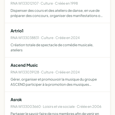
RNA W133012107 · Culture · Créée en 1998
Dispenser des cours et des ateliers de danse, en vue de
préparer des concours, organiser des manifestations ou
des spectacles autour de la pratique de la danse
Artrio1
RNA W133038831 · Culture · Créée en 2024
Création totale de spectacle de comédie musicale,
ateliers
Ascend Music
RNA W133039128 · Culture · Créée en 2024
Gérer, organiser et promouvoir la musique du groupe
ASCEND participer à la promotion des musiques
organiser des concerts produire et vendre tous les
produits qui ont trait au groupe ASCEND
Asrok
RNA W133003660 · Loisirs et vie sociale · Créée en 2006
Partager le savoir faire de nos membres afin de venir en