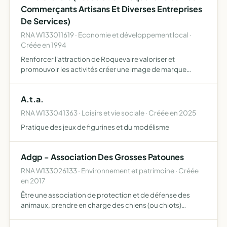
Commerçants Artisans Et Diverses Entreprises
De Services)
RNA W133011619 · Economie et développement local ·
Créée en 1994
Renforcer l'attraction de Roquevaire valoriser et
promouvoir les activités créer une image de marque
commune assurer la représentation de ses adhérents
auprès des autorités locales et régionales pour la défense
A.t.a.
de leurs i…
RNA W133041363 · Loisirs et vie sociale · Créée en 2025
Pratique des jeux de figurines et du modélisme
Adgp - Association Des Grosses Patounes
RNA W133026133 · Environnement et patrimoine · Créée
en 2017
Être une association de protection et de défense des
animaux, prendre en charge des chiens (ou chiots)
abandonnés, trouvés, maltraités (chiens de tous gabarits,
dont de catégorie 2) , les accueillir au sein du futur refug…