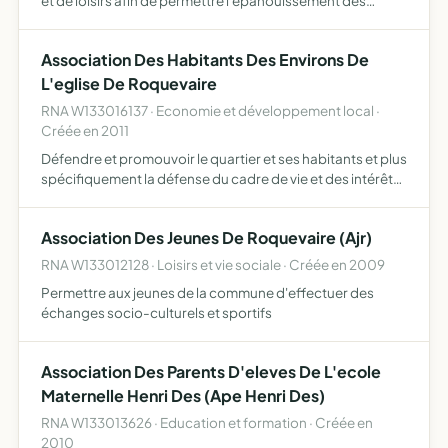
et de loisirs afin de permettre l'épanouissement des
familles de la commune et de participer comme acteurs
aux évènements culturels, festifs et de loisirs de la vi…
Association Des Habitants Des Environs De
L'eglise De Roquevaire
RNA W133016137 · Economie et développement local ·
Créée en 2011
Défendre et promouvoir le quartier et ses habitants et plus
spécifiquement la défense du cadre de vie et des intérêts
généraux des habitants du quartier, la défense et le
maintien des sites et de la qualité de la vie, le …
Association Des Jeunes De Roquevaire (Ajr)
RNA W133012128 · Loisirs et vie sociale · Créée en 2009
Permettre aux jeunes de la commune d'effectuer des
échanges socio-culturels et sportifs
Association Des Parents D'eleves De L'ecole
Maternelle Henri Des (Ape Henri Des)
RNA W133013626 · Education et formation · Créée en
2010