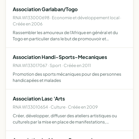
ventes, décorations, présentations d'oeuvres
Association Garlaban/Togo
RNA W133000698 · Economie et développement local ·
Créée en 2006
Rassembler les amoureux de l'Afrique en général et du
Togo en particulier dans le but de promouvoir et
d'organiser des voyages pour faire connaître une région
du monde particulièrement attirante et qui mérite de voir
Association Handi-Sports-Mecaniques
se d…
RNA W133017067 · Sport · Créée en 2011
Promotion des sports mécaniques pour des personnes
handicapées et malades
Association Lasc 'Arts
RNA W133010654 · Culture · Créée en 2009
Créer, développer, diffuser des ateliers artistiques ou
culturels par la mise en place de manifestations,
animations, actions de formation, stages,
représentations au plus grand nombre un lien social se