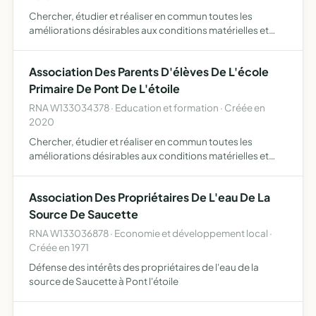
Chercher, étudier et réaliser en commun toutes les
améliorations désirables aux conditions matérielles et
morales des élèves, et ce dans leur intérêt et celui des
familles, en préservant son indépendance par rapport à
Association Des Parents D'élèves De L'école
tou…
Primaire De Pont De L'étoile
RNA W133034378 · Education et formation · Créée en
2020
Chercher, étudier et réaliser en commun toutes les
améliorations désirables aux conditions matérielles et
morales des élèves, et ce dans leur intérêt et celui des
familles, en préservant son indépendance par rapport à
Association Des Propriétaires De L'eau De La
tou…
Source De Saucette
RNA W133036878 · Economie et développement local ·
Créée en 1971
Défense des intérêts des propriétaires de l'eau de la
source de Saucette à Pont l'étoile