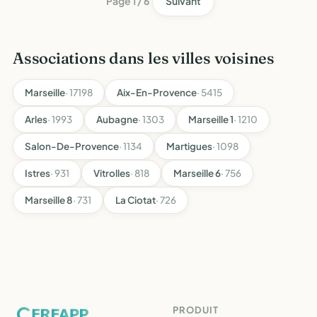
Page 1 / 6
Suivant
Associations dans les villes voisines
Marseille
· 17198
Aix-En-Provence
· 5415
Arles
· 1993
Aubagne
· 1303
Marseille 1
· 1210
Salon-De-Provence
· 1134
Martigues
· 1098
Istres
· 931
Vitrolles
· 818
Marseille 6
· 756
Marseille 8
· 731
La Ciotat
· 726
PRODUIT