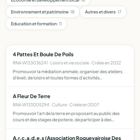
Environnement et patrimoine
· 18
Autres et divers
· 17
Education et formation
· 11
4 Pattes Et Boule De Poils
RNA W133036241 · Loisirs et vie sociale · Créée en 2022
Promouvoir la médiation animale, organiser des ateliers
d'éveil, de loisirs et toutes formes d'activités
thérapeutiques assistées par l'animal, organiser des
séances d'animation et accueil de groupes l'association
A Fleur De Terre
privilé…
RNA W133005294 · Culture · Créée en 2007
Promouvoir l'art de la terre en proposant au public des
cours et des stages de poterie, de participer à des
marchés et des expositions (dans la limite autorisée par la
loi)
A.r.c.a.d.e.s (Association Roquevairoise Des