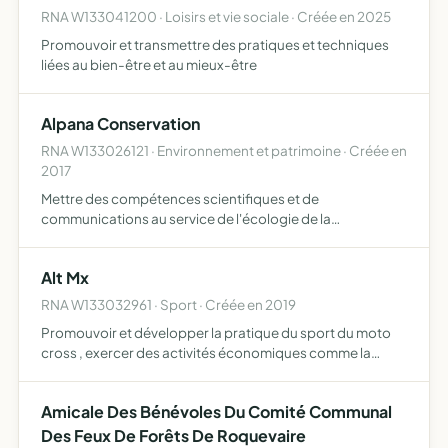
RNA W133041200 · Loisirs et vie sociale · Créée en 2025
Promouvoir et transmettre des pratiques et techniques
liées au bien-être et au mieux-être
Alpana Conservation
RNA W133026121 · Environnement et patrimoine · Créée en
2017
Mettre des compétences scientifiques et de
communications au service de l'écologie de la
conservation, en mettant en oeuvre des études et des
suivis de populations et d'écosystèmes en vue de
Alt Mx
contribuer à leur connaissance…
RNA W133032961 · Sport · Créée en 2019
Promouvoir et développer la pratique du sport du moto
cross , exercer des activités économiques comme la
vente d'espaces et d'objets publicitaires sur les différents
supports visibles mis à la disposition lors des manifes…
Amicale Des Bénévoles Du Comité Communal
Des Feux De Forêts De Roquevaire