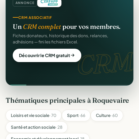
ANNONCE
CRM ASSOCIATIF
Un
CRM complet
pour vos membres.
Fiches donateurs, historique des dons, relances,
adhésions — fini les fichiers Excel.
CRM.
Découvrir le CRM gratuit
Thématiques principales à Roquevaire
Loisirs et vie sociale
· 70
Sport
· 66
Culture
· 60
Santé et action sociale
· 28
Economie et développement local
· 18