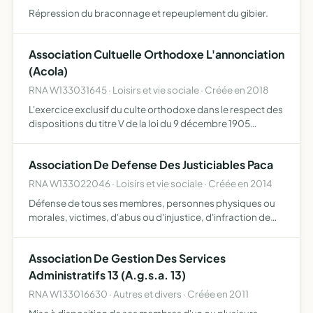
Répression du braconnage et repeuplement du gibier.
Association Cultuelle Orthodoxe L'annonciation
(Acola)
RNA W133031645 · Loisirs et vie sociale · Créée en 2018
L'exercice exclusif du culte orthodoxe dans le respect des
dispositions du titre V de la loi du 9 décembre 1905
concernant la séparation de l'Eglise et de l'Etat et du
respect de l'ordre public, cet exercice du culte comp…
Association De Defense Des Justiciables Paca
RNA W133022046 · Loisirs et vie sociale · Créée en 2014
Défense de tous ses membres, personnes physiques ou
morales, victimes, d'abus ou d'injustice, d'infraction de
corruption, trafic d'influence et tous actes délictueux
ayant entrainé un préjudice à l'un de ses membres dans …
Association De Gestion Des Services
Administratifs 13 (A.g.s.a. 13)
RNA W133016630 · Autres et divers · Créée en 2011