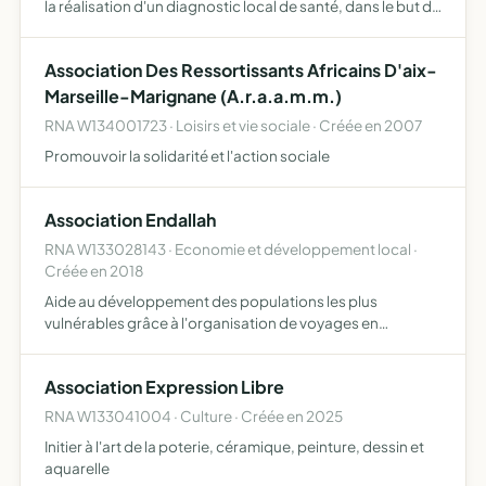
la réalisation d'un diagnostic local de santé, dans le but de
recenser l'offre de soins du territoire, les besoins des
habitants, les problématiques des professionn…
Association Des Ressortissants Africains D'aix-
Marseille-Marignane (A.r.a.a.m.m.)
RNA W134001723 · Loisirs et vie sociale · Créée en 2007
Promouvoir la solidarité et l'action sociale
Association Endallah
RNA W133028143 · Economie et développement local ·
Créée en 2018
Aide au développement des populations les plus
vulnérables grâce à l'organisation de voyages en
immersion au sein de villages reculés assure la promotion
et la commercialisation
Association Expression Libre
RNA W133041004 · Culture · Créée en 2025
Initier à l'art de la poterie, céramique, peinture, dessin et
aquarelle