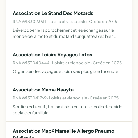
Association Le Stand Des Motards
RNA W133023611 · Loisirs et vie sociale · Créée en 2015
Développer le rapprochement et les échanges sur le
monde de la moto et du motard sur quatre axes bien
définis organisation de manifestations de brocantes de
pièces moto et d'exposition de moto (occasion)
Association Loisirs Voyages Lotos
organisation de r…
RNA W133040444 · Loisirs et vie sociale · Créée en 2025
Organiser des voyages et loisirs au plus grand nombre
Association Mama Naayta
RNA W133041769 · Loisirs et vie sociale · Créée en 2025
Soutien éducatif , transmission culturelle, collectes, aide
sociale et familiale
Association Map² Marseille Allergo Pneumo