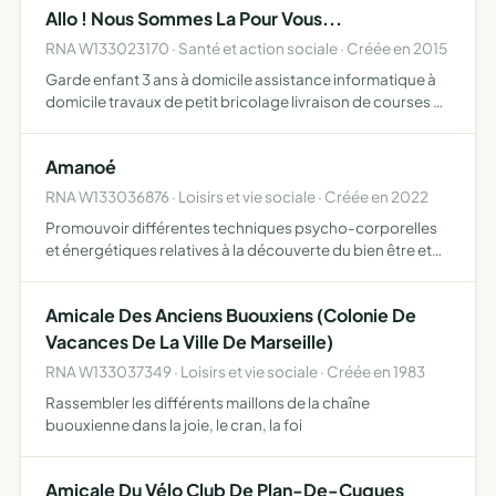
Allo ! Nous Sommes La Pour Vous...
activi…
RNA W133023170 · Santé et action sociale · Créée en 2015
Garde enfant 3 ans à domicile assistance informatique à
domicile travaux de petit bricolage livraison de courses à
domicile accompagnement/déplacement enfants 3 ans
assistance administrative à domicile commissions et
Amanoé
prép…
RNA W133036876 · Loisirs et vie sociale · Créée en 2022
Promouvoir différentes techniques psycho-corporelles
et énergétiques relatives à la découverte du bien être et
au développement personnel
Amicale Des Anciens Buouxiens (Colonie De
Vacances De La Ville De Marseille)
RNA W133037349 · Loisirs et vie sociale · Créée en 1983
Rassembler les différents maillons de la chaîne
buouxienne dans la joie, le cran, la foi
Amicale Du Vélo Club De Plan-De-Cuques