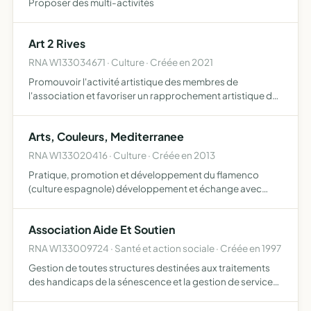
Proposer des multi-activités
Art 2 Rives
RNA W133034671 · Culture · Créée en 2021
Promouvoir l'activité artistique des membres de
l'association et favoriser un rapprochement artistique des
deux rives de la Méditerranée, à travers des évènements
artistiques et culturels
Arts, Couleurs, Mediterranee
RNA W133020416 · Culture · Créée en 2013
Pratique, promotion et développement du flamenco
(culture espagnole) développement et échange avec
d'autres cultures organisations de toutes manifestations
permettant la fusion de différentes activités artistiques et
Association Aide Et Soutien
cult…
RNA W133009724 · Santé et action sociale · Créée en 1997
Gestion de toutes structures destinées aux traitements
des handicaps de la sénescence et la gestion de services
de soins infirmiers à domiciles ainsi que toutes activités
paramédicales ou de prestations annexes se rapport…