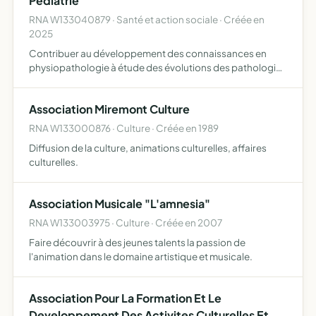
Pédiatrie
RNA W133040879 · Santé et action sociale · Créée en
2025
Contribuer au développement des connaissances en
physiopathologie à étude des évolutions des pathologies
respiratoires et allergiques de l'enfant de promouvoir la
recherche scientifique l'information du public et des
Association Miremont Culture
prof…
RNA W133000876 · Culture · Créée en 1989
Diffusion de la culture, animations culturelles, affaires
culturelles.
Association Musicale "L'amnesia"
RNA W133003975 · Culture · Créée en 2007
Faire découvrir à des jeunes talents la passion de
l'animation dans le domaine artistique et musicale.
Association Pour La Formation Et Le
Developpement Des Activites Culturelles Et