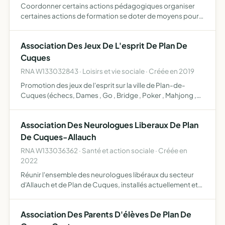
Coordonner certains actions pédagogiques organiser
certaines actions de formation se doter de moyens pour
faciliter le travail de ses adhérents faciliter la circulation de
l'information susciter des liens d'amitié entre s…
Association Des Jeux De L'esprit De Plan De
Cuques
RNA W133032843 · Loisirs et vie sociale · Créée en 2019
Promotion des jeux de l'esprit sur la ville de Plan-de-
Cuques (échecs, Dames , Go , Bridge , Poker , Mahjong ,
Jeu de cartes)
Association Des Neurologues Liberaux De Plan
De Cuques-Allauch
RNA W133036362 · Santé et action sociale · Créée en
2022
Réunir l'ensemble des neurologues libéraux du secteur
d'Allauch et de Plan de Cuques, installés actuellement et
futurs installés cette association vise également à
organiser des réunions régulières avec les neurologues li…
Association Des Parents D'élèves De Plan De