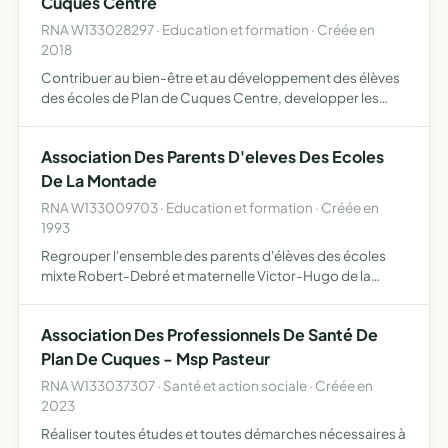
Cuques Centre
RNA W133028297 · Education et formation · Créée en
2018
Contribuer au bien-être et au développement des élèves
des écoles de Plan de Cuques Centre, developper les
liens avec les écoles, apporter un soutien et organiser des
manifestations en faveur des écoles
Association Des Parents D'eleves Des Ecoles
De La Montade
RNA W133009703 · Education et formation · Créée en
1993
Regrouper l'ensemble des parents d'élèves des écoles
mixte Robert-Debré et maternelle Victor-Hugo de la
commune de Plan de Cuques être l'interprète de tous les
parents auprès des collectivités locales et de l'éducation
Association Des Professionnels De Santé De
na…
Plan De Cuques - Msp Pasteur
RNA W133037307 · Santé et action sociale · Créée en
2023
Réaliser toutes études et toutes démarches nécessaires à