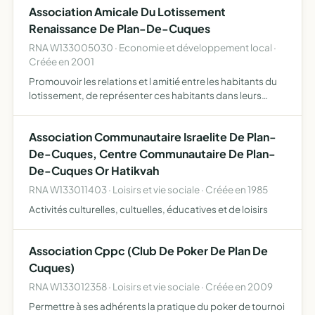
Association Amicale Du Lotissement
Renaissance De Plan-De-Cuques
RNA W133005030 · Economie et développement local ·
Créée en 2001
Promouvoir les relations et l amitié entre les habitants du
lotissement, de représenter ces habitants dans leurs
rapports avec les autorités administratives, les
institutions, et les organismes officiels..........
Association Communautaire Israelite De Plan-
De-Cuques, Centre Communautaire De Plan-
De-Cuques Or Hatikvah
RNA W133011403 · Loisirs et vie sociale · Créée en 1985
Activités culturelles, cultuelles, éducatives et de loisirs
Association Cppc (Club De Poker De Plan De
Cuques)
RNA W133012358 · Loisirs et vie sociale · Créée en 2009
Permettre à ses adhérents la pratique du poker de tournoi