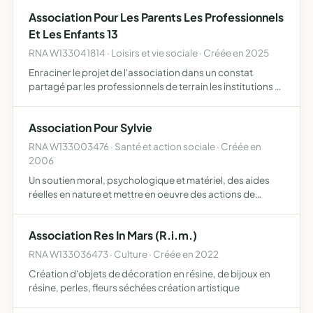
établissements agrées de transfusion sanguine, fournir à
Association Pour Les Parents Les Professionnels
ses adhérents…
Et Les Enfants 13
RNA W133041814 · Loisirs et vie sociale · Créée en 2025
Enraciner le projet de l'association dans un constat
partagé par les professionnels de terrain les institutions et
les familles, nourri par l'observation des jeunes enfants en
situation de fragilité, placer l'enfant et sa…
Association Pour Sylvie
RNA W133003476 · Santé et action sociale · Créée en
2006
Un soutien moral, psychologique et matériel, des aides
réelles en nature et mettre en oeuvre des actions de
solidarité à Mme Sylvie TCHOUBOUKDJIAN, victime d'une
très grave handicap physique fortement invalidant
Association Res In Mars (R.i.m.)
(amputati…
RNA W133036473 · Culture · Créée en 2022
Création d'objets de décoration en résine, de bijoux en
résine, perles, fleurs séchées création artistique