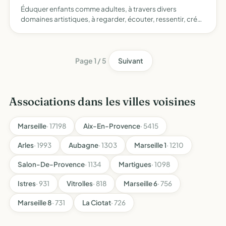
Éduquer enfants comme adultes, à travers divers
domaines artistiques, à regarder, écouter, ressentir, créer
et surtout exprimer c'est-à-dire manifester sa pensée de
nouvelles expérimentations pédagogiques seront mises
en …
Page 1 / 5
Suivant
Associations dans les villes voisines
Marseille
· 17198
Aix-En-Provence
· 5415
Arles
· 1993
Aubagne
· 1303
Marseille 1
· 1210
Salon-De-Provence
· 1134
Martigues
· 1098
Istres
· 931
Vitrolles
· 818
Marseille 6
· 756
Marseille 8
· 731
La Ciotat
· 726