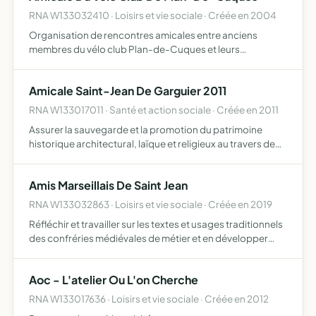
RNA W133032410 · Loisirs et vie sociale · Créée en 2004
Organisation de rencontres amicales entre anciens
membres du vélo club Plan-de-Cuques et leurs
sympathisants
Amicale Saint-Jean De Garguier 2011
RNA W133017011 · Santé et action sociale · Créée en 2011
Assurer la sauvegarde et la promotion du patrimoine
historique architectural, laïque et religieux au travers de
l'entière administration des activités maçonniques de
Saint-Jean de Garguier 2011 à l'Orient de Gemenos ainsi…
Amis Marseillais De Saint Jean
RNA W133032863 · Loisirs et vie sociale · Créée en 2019
Réfléchir et travailler sur les textes et usages traditionnels
des confréries médiévales de métier et en développer
collectivement le patrimoine commun ancestral
Aoc - L'atelier Ou L'on Cherche
RNA W133017636 · Loisirs et vie sociale · Créée en 2012