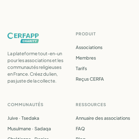
PRODUIT
Associations
La plateforme tout-en-un
Membres
pour les associations et les
communautés religieuses
Tarifs
en France. Créez du lien,
Reçus CERFA
pas juste de la collecte.
COMMUNAUTÉS
RESSOURCES
Juive · Tsedaka
Annuaire des associations
Musulmane · Sadaqa
FAQ