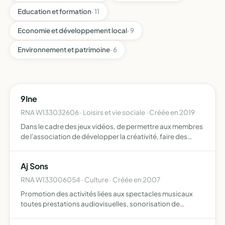
Education et formation
· 11
Economie et développement local
· 9
Environnement et patrimoine
· 6
9Ine
RNA W133032606 · Loisirs et vie sociale · Créée en 2019
Dans le cadre des jeux vidéos, de permettre aux membres
de l'association de développer la créativité, faire des
réunions via Internet constituer des groupes de paroles
afin d'éviter et de lutter contre l'isolement faire l…
Aj Sons
RNA W133006054 · Culture · Créée en 2007
Promotion des activités liées aux spectacles musicaux
toutes prestations audiovisuelles, sonorisation de
spectacles et d'évènements, locations de matériels,
enregistrements, et prestations de services liées à cette