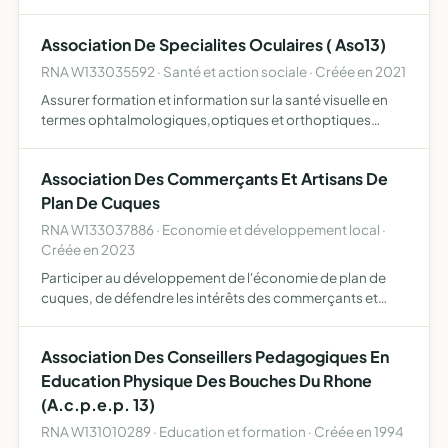
diverses actions (ventes de gâteaux, bourses ) de
regrouper l'ensemble des parents d'élèves de l'école afin
Association De Specialites Oculaires ( Aso13)
de créer …
RNA W133035592 · Santé et action sociale · Créée en 2021
Assurer formation et information sur la santé visuelle en
termes ophtalmologiques,optiques et orthoptiques
organisation de
manifestations,congrès,conférences,meetings autour
Association Des Commerçants Et Artisans De
de la prise en charge en santé visuelle du gran…
Plan De Cuques
RNA W133037886 · Economie et développement local ·
Créée en 2023
Participer au développement de l'économie de plan de
cuques, de défendre les intérêts des commerçants et
acteurs de la vie économique, de créer des liens avec les
habitants de la commune par des animations ponctuelles
Association Des Conseillers Pedagogiques En
et …
Education Physique Des Bouches Du Rhone
(A.c.p.e.p. 13)
RNA W131010289 · Education et formation · Créée en 1994