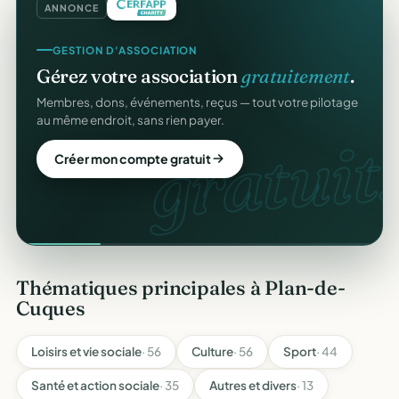
ANNONCE
GESTION D'ASSOCIATION
Gérez votre association
gratuitement
.
Membres, dons, événements, reçus — tout votre pilotage
au même endroit, sans rien payer.
gratuit.
Créer mon compte gratuit
Thématiques principales à Plan-de-
Cuques
Loisirs et vie sociale
· 56
Culture
· 56
Sport
· 44
Santé et action sociale
· 35
Autres et divers
· 13