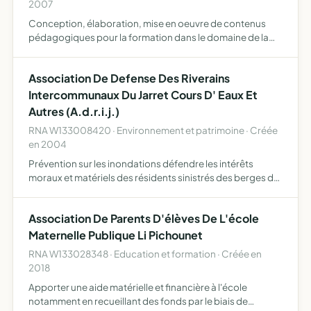
2007
Conception, élaboration, mise en oeuvre de contenus
pédagogiques pour la formation dans le domaine de la
banque, de l'assurance et plus généralement de la
finance, certification ou mise en place de diplômes de ces
Association De Defense Des Riverains
formati…
Intercommunaux Du Jarret Cours D' Eaux Et
Autres (A.d.r.i.j.)
RNA W133008420 · Environnement et patrimoine · Créée
en 2004
Prévention sur les inondations défendre les intérêts
moraux et matériels des résidents sinistrés des berges du
Jarret et du respect de l'environnement se charger d'
intervenir auprès des institutions compétentes (services…
Association De Parents D'élèves De L'école
Maternelle Publique Li Pichounet
RNA W133028348 · Education et formation · Créée en
2018
Apporter une aide matérielle et financière à l'école
notamment en recueillant des fonds par le biais de