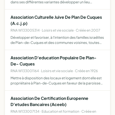
dans ses différentes variantes développer un lieu
d'échange propice à l'apprentissage et au
développement des stratégies de ce sport, par des
Association Culturelle Juive De Plan De Cuques
échanges directs ou p…
(A.c.j.p)
RNA W133005314 · Loisirs et vie sociale · Créée en 2007
Développer et favoriser, à l'intention des familles israélites
de Plan-de-Cuques et des communes voisines, toutes
formes d'expression de la culture juive au moyen
d'activités de toute nature détente, loisirs, créativité, …
Association D'education Populaire De Plan-
De- Cuques
RNA W133001164 · Loisirs et vie sociale · Créée en 1926
Mettre à disposition des locaux et logement dont elle est
propriétaire à Plan-de-Cuques en faveur de la paroisse
Sainte-Marie Magdeleine de Plan-de-Cuques éducation
morale et culturelle pour tous et par tous les moyens se…
Association De Certification Europenne
D'etudes Bancaires (Aceeb)
RNA W133007134 · Education et formation · Créée en