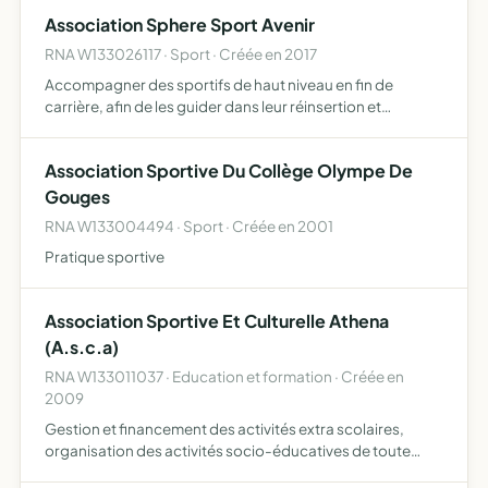
Association Sphere Sport Avenir
RNA W133026117 · Sport · Créée en 2017
Accompagner des sportifs de haut niveau en fin de
carrière, afin de les guider dans leur réinsertion et
recherche de stages et d'emploi favoriser les échanges et
les relations internationales entre les sportifs français e…
Association Sportive Du Collège Olympe De
Gouges
RNA W133004494 · Sport · Créée en 2001
Pratique sportive
Association Sportive Et Culturelle Athena
(A.s.c.a)
RNA W133011037 · Education et formation · Créée en
2009
Gestion et financement des activités extra scolaires,
organisation des activités socio-éducatives de toute
nature, au bénéfice des enfants