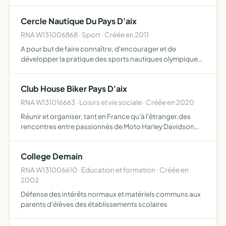
joint et de mener toute action ou activité, de quelque
nature que ce soit, directement ou indirectemen…
Cercle Nautique Du Pays D'aix
RNA W131006868 · Sport · Créée en 2011
A pour but de faire connaître, d'encourager et de
développer la pratique des sports nautiques olympiques
en général, dans et sur l'eau en milieu naturel, et de
l'aviron, du canoë kayak, et de la nage en particulier
Club House Biker Pays D'aix
d'orga…
RNA W131016663 · Loisirs et vie sociale · Créée en 2020
Réunir et organiser, tant en France qu'à l'étranger,des
rencontres entre passionnés de Moto Harley Davidson
entretenir des relations amicales suivies, un esprit de
camaraderie et de fraternité entre tous ses membres,
College Demain
part…
RNA W131006610 · Education et formation · Créée en
2002
Défense des intérêts normaux et matériels communs aux
parents d'élèves des établissements scolaires