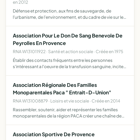
en 2012
Défense et protection, aux fins de sauvegarde, de
l'urbanisme, de l'environnement, et du cadre de vie sur le
territoire de la commune de Peyrolles en Provence
Association Pour Le Don De Sang Benevole De
Peyrolles En Provence
RNA W131011922 · Santé et action sociale · Créée en 1975
Établir des contacts fréquents entre les personnes
s'intéressant a l'oeuvre de la transfusion sanguine, inciter
au respect du code d'honneur des donneurs de sang
Association Régionale Des Familles
Monoparentales Paca " Entrait-D-Union"
RNA W131008879 · Loisirs et vie sociale · Créée en 2014
Rassembler, soutenir, aider et représenter les familles
monoparentales de la région PACA créer une chaîne de
solidarité organiser des manifestations et prestations
diverses
Association Sportive De Provence