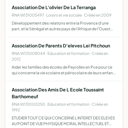
développer leur esprit de solidarité, de dévouement ainsi
Association De L'olivier De La Terranga
qu…
RNA W131005497 · Loisirs et vie sociale · Créée en 2009
Développement des relations entre la Provence d'une
part, et le Sénégal et autres pays de l'Afrique de l'Ouest
d'autre part au travers d'action d'aide et d'échange
apportera de l'aide aux populations défavorisées sous
Association De Parents D'eleves Lei Pitchoun
for…
RNA W131008044 · Education et formation · Créée en
2012
Aider les familles des écoles de Peyrolles en Pce pour ce
qui concerne la vie scolaire et périscolaire de leurs enfants
permettre la constitution de listes présentées par
l'association aux élections des représentants d'él…
Association Des Amis De L Ecole Toussaint
Barthomeuf
RNA W131000250 · Education et formation · Créée en
1992
ETUDIER TOUT CE QUI CONCERNE L INTERET DES ELEVES
AU POINT DE VUE PHYSIQUE MORAL INTELLECTUEL ET