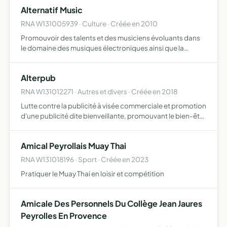
numérique et de tous ceux qui relève du développement
Alternatif Music
et l'utilisatio…
RNA W131005939 · Culture · Créée en 2010
Promouvoir des talents et des musiciens évoluants dans
le domaine des musiques électroniques ainsi que la
production d'évènements rentrants dans le cadre de la
découverte des artistes adhérents à l'association elle
Alterpub
offre …
RNA W131012271 · Autres et divers · Créée en 2018
Lutte contre la publicité à visée commerciale et promotion
d'une publicité dite bienveillante, promouvant le bien-être
à l'échelle de l'individu et de la société, par le biais de
messages publicitaires à caractère social,…
Amical Peyrollais Muay Thai
RNA W131018196 · Sport · Créée en 2023
Pratiquer le Muay Thai en loisir et compétition
Amicale Des Personnels Du Collège Jean Jaures
Peyrolles En Provence