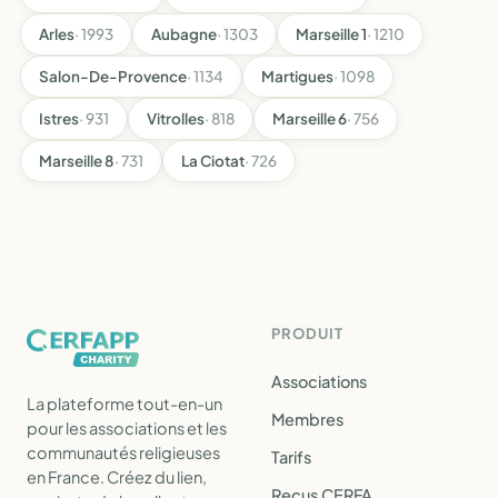
Arles
· 1993
Aubagne
· 1303
Marseille 1
· 1210
Salon-De-Provence
· 1134
Martigues
· 1098
Istres
· 931
Vitrolles
· 818
Marseille 6
· 756
Marseille 8
· 731
La Ciotat
· 726
PRODUIT
Associations
La plateforme tout-en-un
Membres
pour les associations et les
communautés religieuses
Tarifs
en France. Créez du lien,
Reçus CERFA