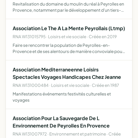
Revitalisation du domaine du moulin du réal à Peyrolles en
Provence, notamment par le développement d'un tiers-
lieu en son sein afin de dynamiser le territoire et de
développer le faire ensemble le tiers-lieu du moulin à …
Association Le The A La Mente Peyrollais (Ltmp)
RNA W131015795 · Loisirs et vie sociale · Créée en 2019
Faire se rencontrer la population de Peyrolles-en-
Provence et de ses alentours de manière convoviale pour
faire découvrir la culture et les traditions de la
Méditerranée
Association Mediterraneenne Loisirs
Spectacles Voyages Handicapes Chez Jeanne
RNA W131000484 · Loisirs et vie sociale · Créée en 1987
Manifestations événements festivités culturelles et
voyages
Association Pour La Sauvegarde De L
Environnement De Peyrolles En Provence
RNA W131007972 · Environnement et patrimoine · Créée