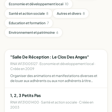
Economie et développement local
· 10
Santé et action sociale
· 8
Autres et divers
· 8
Education et formation
· 7
Environnement et patrimoine
· 6
"Salle De Réception : Le Clos Des Anges"
RNA W131005127 · Economie et développement local ·
Créée en 2009
Organiser des animations et manifestations diverses et
de louer aux adhérents ou aux non adhérents à titre
personnel ou professionnel une salle de réception
1, 2, 3 Petits Pas
RNA W131001400 · Santé et action sociale · Créée en
2003