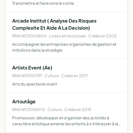
Transmettre et faire vivre le conte
Arcade Institut ( Analyse Des Risques
Complexite Et Aide A La Decision)
RNA W131005604 · Loisirs et vie sociale · Créée en 2005
Accompagner les entreprises organismes de gestion et
intitulions dans la stratégie
Artists Event (Ae)
RNA W131011791 · Culture · Créée en 2017
Arts du spectacle vivant
Artoutâge
RNA W131016070 · Culture · Créée en 2019
Promouvoir, développer et organiser des activités à
caractère artistique amener les enfants à s'intéresser à la
création dès le plus jeune âge, ou donner aux plus âgés un