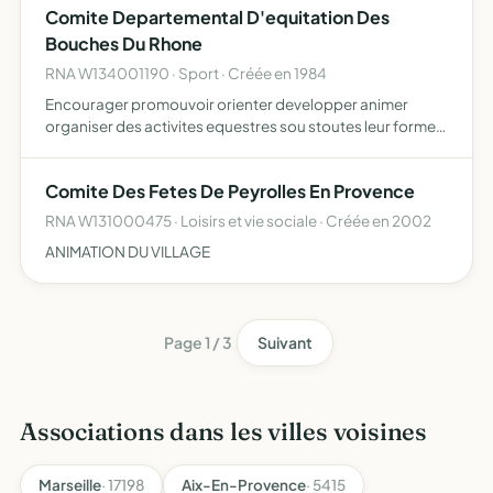
Comite Departemental D'equitation Des
Bouches Du Rhone
RNA W134001190 · Sport · Créée en 1984
Encourager promouvoir orienter developper animer
organiser des activites equestres sou stoutes leur forme
de pratique. developper en particulier dans la jeunesse le
gout et la pratique des activites equestres
Comite Des Fetes De Peyrolles En Provence
RNA W131000475 · Loisirs et vie sociale · Créée en 2002
ANIMATION DU VILLAGE
Page 1 / 3
Suivant
Associations dans les villes voisines
Marseille
· 17198
Aix-En-Provence
· 5415