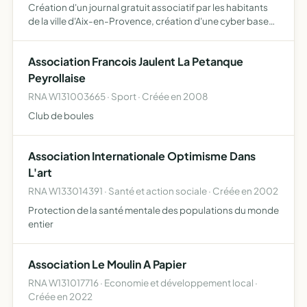
Création d'un journal gratuit associatif par les habitants
de la ville d'Aix-en-Provence, création d'une cyber base
d'information locale et internationale, promouvoir les
échanges internationaux dans le domaine de l'infor…
Association Francois Jaulent La Petanque
Peyrollaise
RNA W131003665 · Sport · Créée en 2008
Club de boules
Association Internationale Optimisme Dans
L'art
RNA W133014391 · Santé et action sociale · Créée en 2002
Protection de la santé mentale des populations du monde
entier
Association Le Moulin A Papier
RNA W131017716 · Economie et développement local ·
Créée en 2022