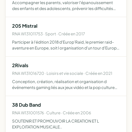
Accompagner les parents, valoriser l'épanouissement
des enfants et des adolescents, prévenir les difficultés
liées à l'adolescence, favoriser les relations inter-
générationnelles et contribuer au développement social
205 Mistral
de l…
RNA W131011753 · Sport · Créée en 2017
Participer à l'édition 2018 d'Europ'Raid, le premier raid-
aventure en Europe, soit l organisation d'un tour d'Europe
culturel solidaire et sportif de 10000 kilomètres à travers
20 pays en 23 jours dans le but de redécouvr…
2Rivals
RNA W131016720 · Loisirs et vie sociale · Créée en 2021
Conception, création, réalisation et organisation d
événements gaming liés aux jeux vidéo et la pop culture
geek réunir des joueurs de jeux vidéo à jouer sur Internet et
en réseau
38 Dub Band
RNA W131001576 · Culture · Créée en 2006
SOUTENIR ET PROMOUVOIR LA CREATION ET L
EXPLOITATION MUSICALE..