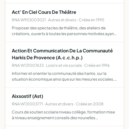
Act' En Ciel Cours De Théâtre
RNA W953003021 · Autres et divers · Créée en 1995
Proposer des spectacles de théâtre, des ateliers de
créations, ouverts à toutes les personnes motivées ayant
le désir de s'exprimer, sur scène, ou de participer à la
création d'un spectacle vivant mêlant diverses formes d…
Action Et Communication De La Communauté
Harkis De Provence (A.c.c.h.p.)
RNA W131007633 · Loisirs et vie sociale · Créée en 1996
Informer et orienter la communauté des harkis, sur la
situation économique ainsi que sur les mesures sociales,
éducatives et l'insertion dans le monde du travail
Aixsostif (Ast)
RNA W131003771 · Autres et divers · Créée en 2008
Cours de soutien scolaire niveau collège, formation mise
à niveau enseignement conseils des nouvelles
technologies de la communication de l'information