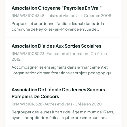
moment de détente organiser des événements autour …
Association Citoyenne "Peyrolles En Vrai"
RNA W131004348 · Loisirs et vie sociale · Créée en 2008
Proposer et coordonner l'action des habitants de la
commune de Peyrolles-en-Provence en vue de
promouvoir son développement économique, social,
culturel, urbain, sportif et étudier toutes les possibilités
Association D'aides Aux Sorties Scolaires
liées à la vie d…
RNA W131008023 · Education et formation · Créée en
2012
Accompagner les enseignants dans le financement et
l'organisation de manifestations et projets pédagogiques
promouvoir et gérer dans l'intérêt des élèves toute
organisation,tout projet scolaire ou périscolaire de
Association De L'école Des Jeunes Sapeurs
caractèr…
Pompiers De Concors
RNA W131016328 · Autres et divers · Créée en 2020
Regrouper des jeunes à partir de l'âge minimum de 13 ans,
ayant une aptitude médicale qui ne présente aucune
contre-indication à la pratique du sport, en vue de