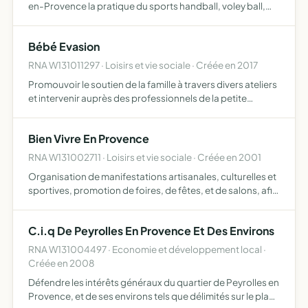
en-Provence la pratique du sports handball, voley ball,
basket ball, athlétisme, badminton
Bébé Evasion
RNA W131011297 · Loisirs et vie sociale · Créée en 2017
Promouvoir le soutien de la famille à travers divers ateliers
et intervenir auprès des professionnels de la petite
enfance pour réaliser des séances d'information
Bien Vivre En Provence
RNA W131002711 · Loisirs et vie sociale · Créée en 2001
Organisation de manifestations artisanales, culturelles et
sportives, promotion de foires, de fêtes, et de salons, afin
de maintenir l'animation et le dynamisme dans
l'environnement régional
C.i.q De Peyrolles En Provence Et Des Environs
RNA W131004497 · Economie et développement local ·
Créée en 2008
Défendre les intérêts généraux du quartier de Peyrolles en
Provence, et de ses environs tels que délimités sur le plan