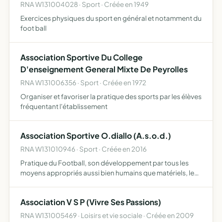
RNA W131004028 · Sport · Créée en 1949
Exercices physiques du sport en général et notamment du
foot ball
Association Sportive Du College
D'enseignement General Mixte De Peyrolles
RNA W131006356 · Sport · Créée en 1972
Organiser et favoriser la pratique des sports par les élèves
fréquentant l'établissement
Association Sportive O.diallo (A.s.o.d.)
RNA W131010946 · Sport · Créée en 2016
Pratique du Football, son développement par tous les
moyens appropriés aussi bien humains que matériels, les
activités physiques et sportives liés à cette activité
Association V S P (Vivre Ses Passions)
RNA W131005469 · Loisirs et vie sociale · Créée en 2009