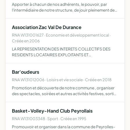
Apporter à chacun de nos adhérents, le pouvoir, par
l'intermédiaire de notre structure, de jouir pleinement de
ses passions
Association Zac Val De Durance
RNA W131001627 · Economie et développement local ·
Créée en 2006
LA REPRESENTATION DES INTERETS COLLECTIFS DES
RESIDENTS LOCATAIRES EXPLOITANTS ET
PROPRIETAIRES DE LA ZAC DU VAL DE DURANCE.
Bar'oudeurs
RNA W131012006 · Loisirs et vie sociale · Créée en 2018
Promotion et découverte de notre commune , organiser
des spectacles, soirées et autres activités festives, sorties
touristiques et culturelles, et tous objets similaires,
connexes ou complémentaires ou susceptibles d'en f…
Basket-Volley-Hand Club Peyrollais
RNA W131003348 · Sport · Créée en 1995
Promouvoir et organiser dans la commune de Peyrolles-