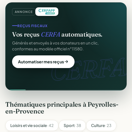
ANNONCE
REÇUS FISCAUX
Vos reçus
CERFA
automatiques.
Générés et envoyés à vos donateurs en un clic,
conformes au modèle officiel n°11580.
CERFA.
Automatiser mes reçus
Thématiques principales à Peyrolles-
en-Provence
Loisirs et vie sociale
· 42
Sport
· 38
Culture
· 23