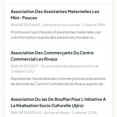
MATERIEL
Association Des Assistantes Maternelles Les
Mini- Pouces
RNA W131006663 · Santé et action sociale · Créée en 1999
Promouvoir la profession d'assistantes maternelle, par
une information auprès des personnes morales ou
physiques intéressées par un accueil familiale de l'enfant
Association Des Commerçants Du Centre
Commercial Les Rivaux
RNA W131008217 · Economie et développement local ·
Créée en 2013
Représenter l'ensemble des commerçants et prestataires
de services du Centre Commercial Les Rivaux auprès des
administrations, collectivités locales, chambres
consulaires ou tous autres organismes administratifs ou
Association Du Jas De Bouffan Pour L'initiative A
économ…
La Réalisation Socio Culturelle (Ajirs)
RNA W131000040 · Autres et divers · Créée en 2006