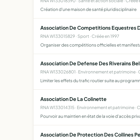
RNA W133018390 · Santé et action sociale · Créée 
Création d'une maison de santé pluridisciplinaire
Association De Competitions Equestres 
RNA W133015829 · Sport · Créée en 1997
Organiser des compétitions officielles et manifest
Association De Defense Des Riverains Bel
RNA W133026801 · Environnement et patrimoine · 
Limiter les effets du trafic routier suite au progra
Association De La Colinette
RNA W133014315 · Environnement et patrimoine · 
Pourvoir au maintien en état de la voie d'accès priv
Association De Protection Des Collines P