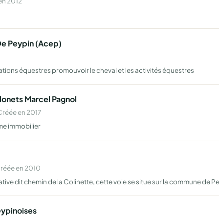
en 2012
De Peypin (Acep)
ations équestres promouvoir le cheval et les activités équestres
lonets Marcel Pagnol
Créée en 2017
mme immobilier
Créée en 2010
ative dit chemin de la Colinette, cette voie se situe sur la commune de P
eypinoises