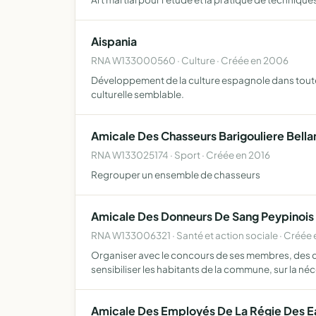
Aispania
RNA W133000560 · Culture · Créée en 2006
Développement de la culture espagnole dans toutes 
culturelle semblable.
Amicale Des Chasseurs Barigouliere Bella
RNA W133025174 · Sport · Créée en 2016
Regrouper un ensemble de chasseurs
Amicale Des Donneurs De Sang Peypinois
RNA W133006321 · Santé et action sociale · Créée 
Organiser avec le concours de ses membres, des co
sensibiliser les habitants de la commune, sur la né
Amicale Des Employés De La Régie Des Ea