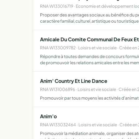
RNA W133016719 · Economie et développement loca
Proposer des avantages sociaux au bénéfice du per
caractère familial,culturel,artistique ou touristique
Amicale Du Comite Communal De Feux Et 
RNA W133009782 · Loisirs et vie sociale · Créée e
Répondre à toutes demandes de concours formulées
de promouvoir les relations amicales entre les me
Anim' Country Et Line Dance
RNA W131006896 · Loisirs et vie sociale · Créée en 
Promouvoir par tous moyens les activités d'animatio
Anim'o
RNA W133032464 · Loisirs et vie sociale · Créée en
Promouvoir la médiation animale, organiser des atel