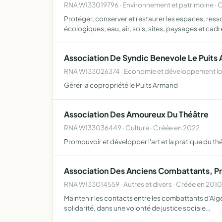
RNA W133019796 · Environnement et patrimoine · 
Protéger, conserver et restaurer les espaces, resso
écologiques, eau, air, sols, sites, paysages et cadr
Association De Syndic Benevole Le Puits
RNA W133026374 · Economie et développement lo
Gérer la copropriété le Puits Armand
Association Des Amoureux Du Théâtre
RNA W133036449 · Culture · Créée en 2022
Promouvoir et développer l'art et la pratique du thé
Association Des Anciens Combattants, Pri
RNA W133014559 · Autres et divers · Créée en 2010
Maintenir les contacts entre les combattants d'Algé
solidarité, dans une volonté de justice sociale…