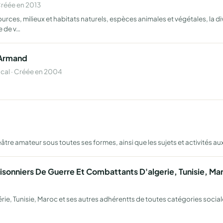
Créée en 2013
urces, milieux et habitats naturels, espèces animales et végétales, la d
e de v…
 Armand
cal · Créée en 2004
âtre amateur sous toutes ses formes, ainsi que les sujets et activités auxq
sonniers De Guerre Et Combattants D'algerie, Tunisie, Ma
rie, Tunisie, Maroc et ses autres adhérentts de toutes catégories sociale