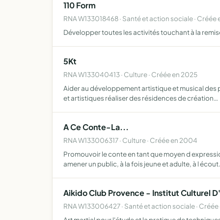
110 Form
RNA W133018468 · Santé et action sociale · Créée 
Développer toutes les activités touchant à la remis
5Kt
RNA W133040413 · Culture · Créée en 2025
Aider au développement artistique et musical des p
et artistiques réaliser des résidences de création…
A Ce Conte-La...
RNA W133006317 · Culture · Créée en 2004
Promouvoir le conte en tant que moyen d expression 
amener un public, à la fois jeune et adulte, à l écou
Aikido Club Provence - Institut Culturel D
RNA W133006427 · Santé et action sociale · Créée
Art martial pour l'étude et la pratique de techni