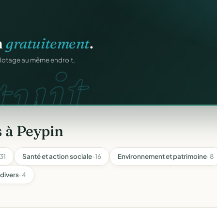
atiques.
FA.
onformes au modèle
 à Peypin
 31
Santé et action sociale
· 16
Environnement et patrimoine
· 8
 divers
· 4