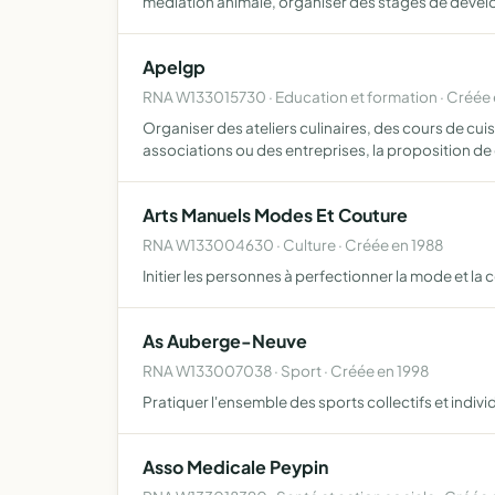
médiation animale, organiser des stages de déve
Apelgp
RNA W133015730 · Education et formation · Créée 
Organiser des ateliers culinaires, des cours de cu
associations ou des entreprises, la proposition d
Arts Manuels Modes Et Couture
RNA W133004630 · Culture · Créée en 1988
Initier les personnes à perfectionner la mode et la 
As Auberge-Neuve
RNA W133007038 · Sport · Créée en 1998
Pratiquer l'ensemble des sports collectifs et individ
Asso Medicale Peypin