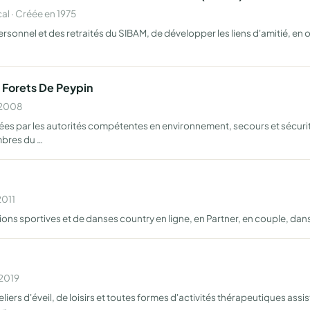
l · Créée en 1975
sonnel et des retraités du SIBAM, de développer les liens d'amitié, e
Forets De Peypin
n 2008
 par les autorités compétentes en environnement, secours et sécurité
mbres du …
2011
ns sportives et de danses country en ligne, en Partner, en couple, dans 
 2019
iers d'éveil, de loisirs et toutes formes d'activités thérapeutiques assi