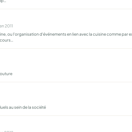
lop…
en 2011
isine, ou l'organisation d'événements en lien avec la cuisine comme par 
e cours…
couture
uels au sein de la société