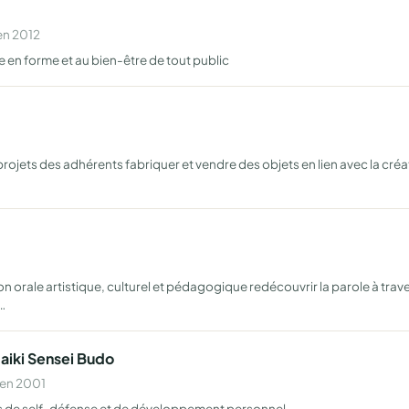
en 2012
e en forme et au bien-être de tout public
rojets des adhérents fabriquer et vendre des objets en lien avec la cr
orale artistique, culturel et pédagogique redécouvrir la parole à trave
t…
'aiki Sensei Budo
 en 2001
ques de self-défense et de développement personnel