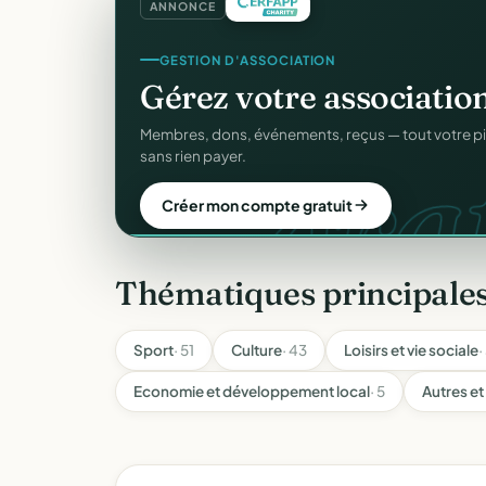
ANNONCE
REÇUS FISCAUX
Vos reçus
CERFA
autom
CER
Générés et envoyés à vos donateurs en un clic, c
officiel n°11580.
Automatiser mes reçus
Thématiques principales
Sport
· 51
Culture
· 43
Loisirs et vie sociale
·
Economie et développement local
· 5
Autres et