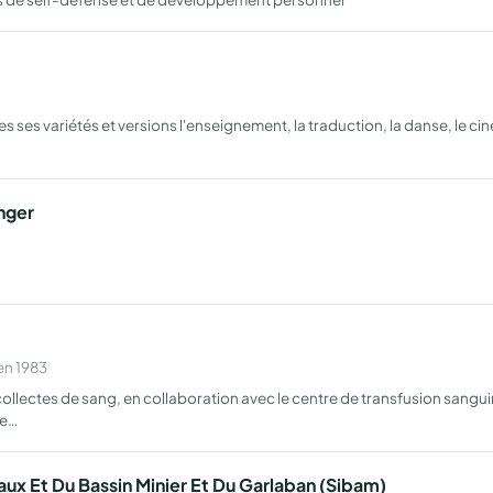
ses variétés et versions l'enseignement, la traduction, la danse, le cin
nger
en 1983
llectes de sang, en collaboration avec le centre de transfusion sangui
ce…
ux Et Du Bassin Minier Et Du Garlaban (Sibam)