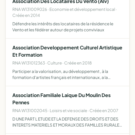
Association Des Locataires Du Vento (Alv)
RNA W131009026 · Economie et développement local ·
Créée en 2014
Défendre les intérêts des locataires de la résidence le
Vento et les fédérer autour de projets conviviaux
Association Developpement Culturel Artistique
Et Formation
RNA W131012363 · Culture · Créée en 2018
Participer a la valorisation, au développement , à la
formation d'artistes français et internationaux, a la
promotion de la musique indépendante, par tous les
moyens légaux mis à sa disposition
Association Familiale Laique Du Moulin Des
Pennes
RNA W131002045 · Loisirs et vie sociale · Créée en 2007
D UNE PART L ETUDE ET LA DEFENSE DES DROITS ET DES
INTERETS MATERIELS ET MORAUX DES FAMILLES RURALES
ET URBAINES ET DE CHACUN DE LEURS CONSTITUANTS.