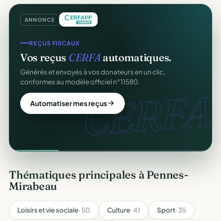
ANNONCE
REÇUS FISCAUX
Vos reçus
CERFA
automatiques.
Générés et envoyés à vos donateurs en un clic,
conformes au modèle officiel n°11580.
CERFA.
Automatiser mes reçus
Thématiques principales à Pennes-
Mirabeau
Loisirs et vie sociale
· 50
Culture
· 41
Sport
· 35