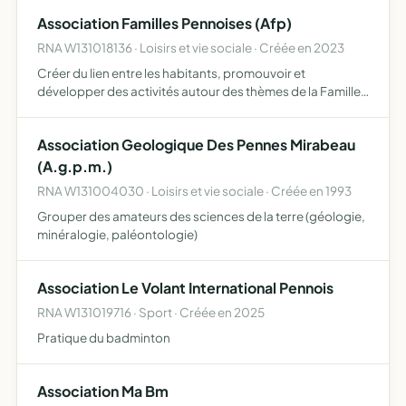
D AUTRES PART DE PERMETTRE LA PARTICIPATION PAR
Association Familles Pennoises (Afp)
LES FAMILLES ELLES-MEMES…
RNA W131018136 · Loisirs et vie sociale · Créée en 2023
Créer du lien entre les habitants, promouvoir et
développer des activités autour des thèmes de la Famille,
de la jeunesse et de la petite enfance, avec comme
support des ateliers culturels et sportifs ou de loisirs
Association Geologique Des Pennes Mirabeau
ouvert…
(A.g.p.m.)
RNA W131004030 · Loisirs et vie sociale · Créée en 1993
Grouper des amateurs des sciences de la terre (géologie,
minéralogie, paléontologie)
Association Le Volant International Pennois
RNA W131019716 · Sport · Créée en 2025
Pratique du badminton
Association Ma Bm