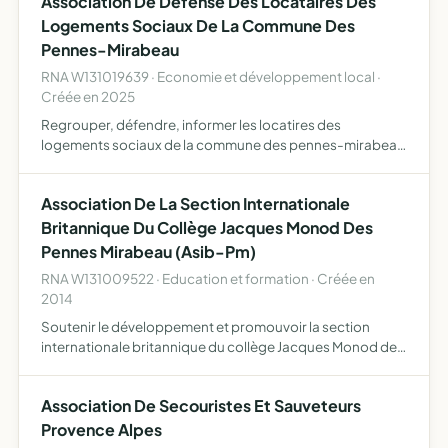
Association De Défense Des Locataires Des
artist…
Logements Sociaux De La Commune Des
Pennes-Mirabeau
RNA W131019639 · Economie et développement local ·
Créée en 2025
Regrouper, défendre, informer les locatires des
logements sociaux de la commune des pennes-mirabeau
et dialoguer avec les bailleurs, les collectivités territoriales
et les organismes
Association De La Section Internationale
Britannique Du Collège Jacques Monod Des
Pennes Mirabeau (Asib-Pm)
RNA W131009522 · Education et formation · Créée en
2014
Soutenir le développement et promouvoir la section
internationale britannique du collège Jacques Monod des
Pennes Mirabeau
Association De Secouristes Et Sauveteurs
Provence Alpes