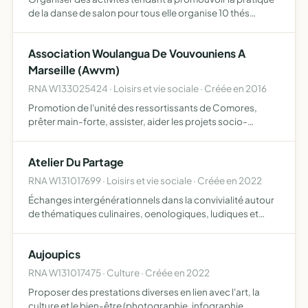
de la danse de salon pour tous elle organise 10 thés
dansants par an, deux mardis par mois avec une
animation d'orchestre musette , avec goûtés , boissons
Association Woulangua De Vouvouniens A
chaudes e…
Marseille (Awvm)
RNA W133025424 · Loisirs et vie sociale · Créée en 2016
Promotion de l'unité des ressortissants de Comores,
prêter main-forte, assister, aider les projets socio-
économique, participer au développement de vouvouni
et de la région de Bambao y compris la ville où vivent les
Atelier Du Partage
adhér…
RNA W131017699 · Loisirs et vie sociale · Créée en 2022
Échanges intergénérationnels dans la convivialité autour
de thématiques culinaires, oenologiques, ludiques et
culturelles
Aujoupics
RNA W131017475 · Culture · Créée en 2022
Proposer des prestations diverses en lien avec l'art, la
culture et le bien-être (photographie, infographie,