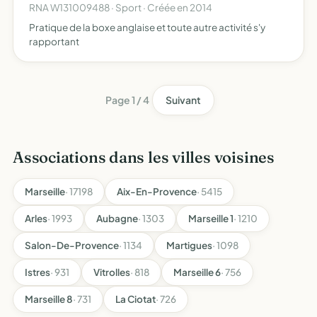
RNA W131009488 · Sport · Créée en 2014
Pratique de la boxe anglaise et toute autre activité s'y
rapportant
Page 1 / 4
Suivant
Associations dans les villes voisines
Marseille
· 17198
Aix-En-Provence
· 5415
Arles
· 1993
Aubagne
· 1303
Marseille 1
· 1210
Salon-De-Provence
· 1134
Martigues
· 1098
Istres
· 931
Vitrolles
· 818
Marseille 6
· 756
Marseille 8
· 731
La Ciotat
· 726