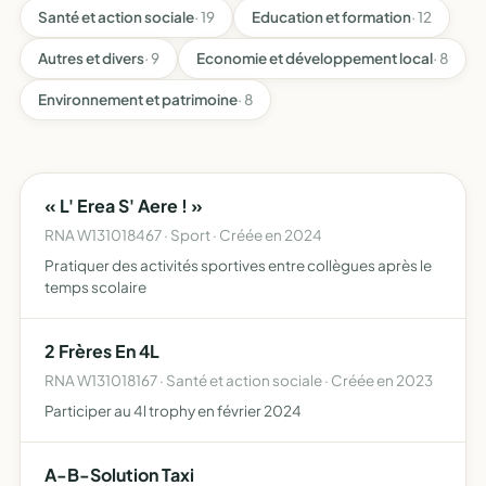
Santé et action sociale
· 19
Education et formation
· 12
Autres et divers
· 9
Economie et développement local
· 8
Environnement et patrimoine
· 8
« L' Erea S' Aere ! »
RNA W131018467 · Sport · Créée en 2024
Pratiquer des activités sportives entre collègues après le
temps scolaire
2 Frères En 4L
RNA W131018167 · Santé et action sociale · Créée en 2023
Participer au 4l trophy en février 2024
A-B-Solution Taxi