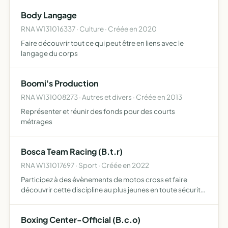
améliorer la qualité de vie et de l'environnement
Body Langage
entendus…
RNA W131016337 · Culture · Créée en 2020
Faire découvrir tout ce qui peut être en liens avec le
langage du corps
Boomi's Production
RNA W131008273 · Autres et divers · Créée en 2013
Représenter et réunir des fonds pour des courts
métrages
Bosca Team Racing (B.t.r)
RNA W131017697 · Sport · Créée en 2022
Participez à des évènements de motos cross et faire
découvrir cette discipline au plus jeunes en toute sécurité
avec des activités pédagogiques et sensibiliser les
adolescents pour qu'ils ne prennent pas de risque de
Boxing Center-Official (B.c.o)
roul…