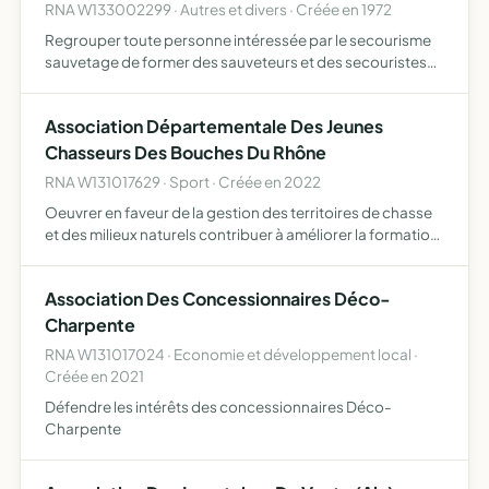
RNA W133002299 · Autres et divers · Créée en 1972
Regrouper toute personne intéressée par le secourisme
sauvetage de former des sauveteurs et des secouristes
capables d'intervenir lors de tout accident qui viendrait à
se produire tant sur les lieux du travail que sur la …
Association Départementale Des Jeunes
Chasseurs Des Bouches Du Rhône
RNA W131017629 · Sport · Créée en 2022
Oeuvrer en faveur de la gestion des territoires de chasse
et des milieux naturels contribuer à améliorer la formation
cynégétique théorique et pratique des chasseurs
potentiels, jeunes chasseurs, ou sympathisants créer un…
Association Des Concessionnaires Déco-
Charpente
RNA W131017024 · Economie et développement local ·
Créée en 2021
Défendre les intérêts des concessionnaires Déco-
Charpente