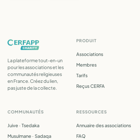
PRODUIT
Associations
La plateforme tout-en-un
Membres
pour les associations et les
communautés religieuses
Tarifs
en France. Créez du lien,
Reçus CERFA
pas juste de la collecte.
COMMUNAUTÉS
RESSOURCES
Juive · Tsedaka
Annuaire des associations
Musulmane · Sadaqa
FAQ