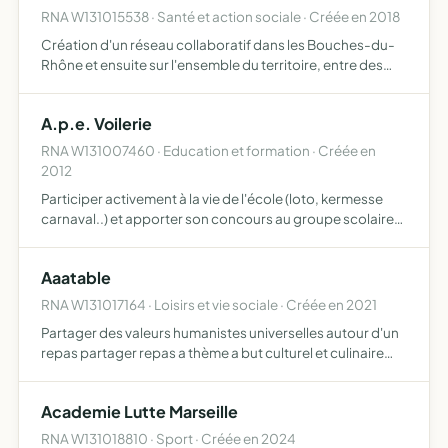
RNA W131015538 · Santé et action sociale · Créée en 2018
Création d'un réseau collaboratif dans les Bouches-du-
Rhône et ensuite sur l'ensemble du territoire, entre des
artisans taxis conventionnés indépendants, dans un but
de partage des compétences, connaissances, et des
A.p.e. Voilerie
resso…
RNA W131007460 · Education et formation · Créée en
2012
Participer activement à la vie de l'école (loto, kermesse
carnaval..) et apporter son concours au groupe scolaire
en vue d'améliorer les conditions de la vie scolaire des
élèves (sorties-classes de découvertes - intervena…
Aaatable
RNA W131017164 · Loisirs et vie sociale · Créée en 2021
Partager des valeurs humanistes universelles autour d'un
repas partager repas a thème a but culturel et culinaire
par le biais d'ateliers divers
Academie Lutte Marseille
RNA W131018810 · Sport · Créée en 2024