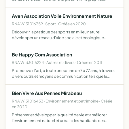
prestations musicales, séances et formations de
techniques énergétiques )
Aven Association Voile Environnement Nature
RNA W131016359 · Sport · Créée en 2020
Découvrir la pratique des sports en milieu naturel
développer un réseau d'aide sociale et écologique
sensibiliser à l'environnement général (milieu maritime et
côtier, Faune et Flore) et tous objets similaires, connexes
Be Happy Com Association
o…
RNA W133016224 · Autres et divers · Créée en 2011
Promouvoir l'art, à toute personne de 7 à 77 ans, à travers
divers outils et moyens de communication tels que le
graphisme, la musique, la danse, la vidéo, l'informatique,
le design, la décoration, le théâtre, la peinture…
Bien Vivre Aux Pennes Mirabeau
RNA W131016433 · Environnement et patrimoine · Créée
en 2020
Préserver et développer la qualité de vie et améliorer
l'environnement naturel et urbain des habitants des
villages et quartiers de la commune des Pennes-Mirabeau