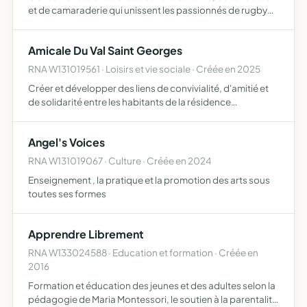
et de camaraderie qui unissent les passionnés de rugby
par conséquent, elle aura pour objectif de rassembler et
de fédérer ses adhérents ainsi que ses invités au…
Amicale Du Val Saint Georges
RNA W131019561 · Loisirs et vie sociale · Créée en 2025
Créer et développer des liens de convivialité, d'amitié et
de solidarité entre les habitants de la résidence
(copropriété) organiser des évènements et des
animations (fête des voisins, repas partagés, activités
Angel's Voices
pour les e…
RNA W131019067 · Culture · Créée en 2024
Enseignement , la pratique et la promotion des arts sous
toutes ses formes
Apprendre Librement
RNA W133024588 · Education et formation · Créée en
2016
Formation et éducation des jeunes et des adultes selon la
pédagogie de Maria Montessori, le soutien à la parentalité