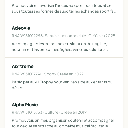
Promouvoir et favoriser l'accès au sport pour tous et ce
sous toutes ses formes de susciter les échanges sportifs
de favoriser le respect de l'autre et découvrir de nouveaux
moyens d'expressions et de réflexions
Adeovie
RNA W131019298 · Santé et action sociale · Créée en 2025
Accompagner les personnes en situation de fragilité,
notamment les personnes âgées, vers des solutions
adaptées à leurs besoins spécifiques pour favoriser leur
bien-être, leur autonomie, leur stimulation physique et
Aix'treme
cogni…
RNA W131017774 · Sport · Créée en 2022
Participer au 4L Trophy pour venir en aide aux enfants du
désert
Alpha Music
RNA W131015733 · Culture · Créée en 2019
Promouvoir, animer, organiser, soutenir et accompagner
tout ce que se rattache au domaine musical faciliter le