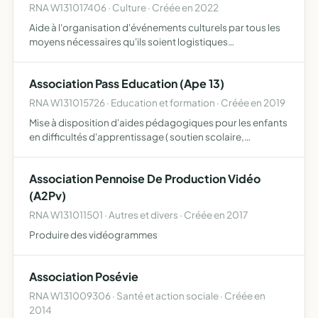
RNA W131017406 · Culture · Créée en 2022
Aide à l'organisation d'événements culturels par tous les
moyens nécessaires qu'ils soient logistiques
organisationnels ou alimentaires apprentissage de chant
danse et théâtre organisation d'événements culturels
Association Pass Education (Ape 13)
RNA W131015726 · Education et formation · Créée en 2019
Mise à disposition d'aides pédagogiques pour les enfants
en difficultés d'apprentissage ( soutien scolaire,
instruction en famille, etc) par le biais de ressources
pédagogiques en ligne et de liens entre les familles pour…
Association Pennoise De Production Vidéo
(A2Pv)
RNA W131011501 · Autres et divers · Créée en 2017
Produire des vidéogrammes
Association Posévie
RNA W131009306 · Santé et action sociale · Créée en
2014