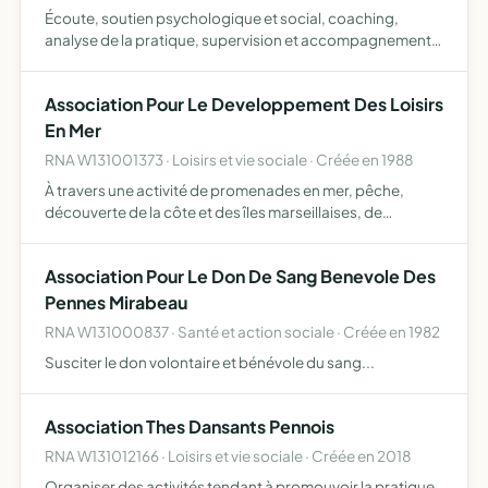
Écoute, soutien psychologique et social, coaching,
analyse de la pratique, supervision et accompagnement
tridimensionnel (soma - psyché - pneuma) , psycho-
pneumathérapie de personnes (adultes, adolescents,
Association Pour Le Developpement Des Loisirs
enfants) ou gro…
En Mer
RNA W131001373 · Loisirs et vie sociale · Créée en 1988
À travers une activité de promenades en mer, pêche,
découverte de la côte et des îles marseillaises, de
promouvoir les loisirs de mer, principalement à
destination de l'ensemble de la population de la ville des
Association Pour Le Don De Sang Benevole Des
Pennes-Mir…
Pennes Mirabeau
RNA W131000837 · Santé et action sociale · Créée en 1982
Susciter le don volontaire et bénévole du sang...
Association Thes Dansants Pennois
RNA W131012166 · Loisirs et vie sociale · Créée en 2018
Organiser des activités tendant à promouvoir la pratique