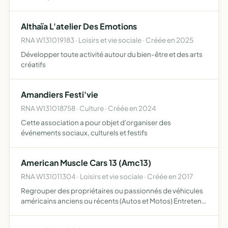
développement, la pratique et la connaissance de la
culture artistique par des concerts et prestations
Althaïa L'atelier Des Emotions
scéniqu…
RNA W131019183 · Loisirs et vie sociale · Créée en 2025
Développer toute activité autour du bien-être et des arts
créatifs
Amandiers Festi'vie
RNA W131018758 · Culture · Créée en 2024
Cette association a pour objet d'organiser des
événements sociaux, culturels et festifs
American Muscle Cars 13 (Amc13)
RNA W131011304 · Loisirs et vie sociale · Créée en 2017
Regrouper des propriétaires ou passionnés de véhicules
américains anciens ou récents (Autos et Motos) Entretenir
des liens amicaux entre ses membres et partager leur
passion pour les USA et le style de vie à l'américaine …