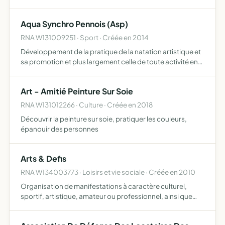
et le bien être des enfants par la création et la gestion de
tous établissements scolaires, maternelles …
Aqua Synchro Pennois (Asp)
RNA W131009251 · Sport · Créée en 2014
Développement de la pratique de la natation artistique et
sa promotion et plus largement celle de toute activité en
lien avec le milieu aquatique
Art - Amitié Peinture Sur Soie
RNA W131012266 · Culture · Créée en 2018
Découvrir la peinture sur soie, pratiquer les couleurs,
épanouir des personnes
Arts & Defis
RNA W134003773 · Loisirs et vie sociale · Créée en 2010
Organisation de manifestations à caractère culturel,
sportif, artistique, amateur ou professionnel, ainsi que
l'accompagnement ou le montage de tout projet
s'inscrivant dans le cadre d'actions sociales, éducatives,