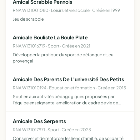
Amical Scrabble Pennois
RNA W131001080 · Loisirs et vie sociale · Créée en 1999
Jeu de scrabble
Amicale Bouliste La Boule Plate
RNA W131016719 · Sport · Créée en 2021
Développer la pratique du sport de pétanque et jeu
provençal
Amicale Des Parents De L'université Des Petits
RNA W131010194 · Education et formation · Créée en 2015
Soutien aux activités pédagogiques proposées par
l'équipe enseignante, amélioration du cadre de vie de
l'école, organisation de manifestation au bénéfice de
l'élève, sensibilisation des enfants à l'écologie et au
Amicale Des Serpents
respect …
RNA W131017971 · Sport · Créée en 2023
Conserver et de renforcer les liens d'amitié, de solidarité