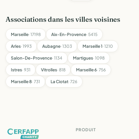
Associations dans les villes voisines
Marseille
· 17198
Aix-En-Provence
· 5415
Arles
· 1993
Aubagne
· 1303
Marseille 1
· 1210
Salon-De-Provence
· 1134
Martigues
· 1098
Istres
· 931
Vitrolles
· 818
Marseille 6
· 756
Marseille 8
· 731
La Ciotat
· 726
PRODUIT