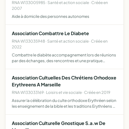
RNA W133005985 · Santé et action sociale · Créée en
2007
Aide à domicile des personnes autonomes
Association Combattre Le Diabete
RNA W133035948 · Santé et action sociale · Créée en
2022
Combattre le diabète accompagnement lors de réunions
par des échanges, des rencontres et une pratique
d'activités physiques aider à réduire, réguler, stabiliser,
améliorer et faire reculer le diabète partager sa
Association Cultuelles Des Chrétiens Orhodoxe
motivatio…
Erythreens A Marseille
RNA W133033169 · Loisirs et vie sociale · Créée en 2019
Assurer la célébration du culte orthodoxe Erythréen selon
les enseignement de la bible et les traditions Erythréens en
respectant le vivre ensemble, la tolérance et la laïcité de la
France ainsi que de pouvoir aux uvre ch…
Association Culturelle Gnostique S.a.w De