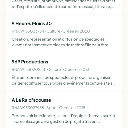
Créer, produire, promouvoir, diffuser des oeuvres d'art et
de l'esprit, qu'elles soient à caractère musical, littéraire,
filmique, plastique, théâtrale créer, produire, organiser
des évènement culturels et sportifs nation…
9 Heures Moins 30
RNA W133033734 · Culture · Créée en 2020
Création, représentation et diffusion de spectacles
vivants notamment de pièces de théâtre Elle peut être
amenée à travailler avec d'autres corps artistiques tels
que des musiciens, des chanteurs, des vidéastes, des
969 Productions
dessi…
RNA W133020238 · Culture · Créée en 2013
Être entrepreneur de spectacles et produire, organiser,
diriger et diffuser tous types d'événements culturels tels
que des concerts, pièces de théâtre, ballets, expositions
être producteur, éditeur et diffuseur de tous ty…
A La Raid'scousse
RNA W133027958 · Sport · Créée en 2018
Promouvoir la solidarité, l'esprit d'équipe, l'humanitaire et
l'apprentissage de la gestion de projet à travers
l'expérience de rallye international européen le 4L Trophy