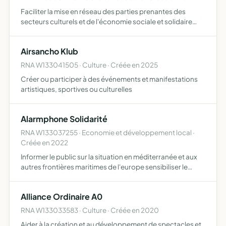
Faciliter la mise en réseau des parties prenantes des
secteurs culturels et de l'économie sociale et solidaire
créer, gérer et mettre à disposition des outils numériques
et physiques
Airsancho Klub
RNA W133041505 · Culture · Créée en 2025
Créer ou participer à des événements et manifestations
artistiques, sportives ou culturelles
Alarmphone Solidarité
RNA W133037255 · Economie et développement local ·
Créée en 2022
Informer le public sur la situation en méditerranée et aux
autres frontières maritimes de l'europe sensibiliser le
public aux conditions des personnes qui effectuent une
traversée maritime lors de leur parcours de migrati…
Alliance Ordinaire A0
RNA W133033583 · Culture · Créée en 2020
Aider à la création et au développement de spectacles et