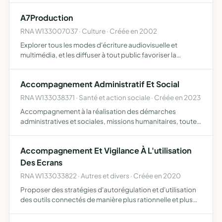
A7Production
RNA W133007037 · Culture · Créée en 2002
Explorer tous les modes d'écriture audiovisuelle et
multimédia, et les diffuser à tout public favoriser la
création des réalisateurs, techniciens et artistes, à les
mettre en relation, et à multiplier leurs expériences da…
Accompagnement Administratif Et Social
RNA W133038371 · Santé et action sociale · Créée en 2023
Accompagnement à la réalisation des démarches
administratives et sociales, missions humanitaires, toutes
activités connexes ou complémentaires
Accompagnement Et Vigilance À L'utilisation
Des Ecrans
RNA W133033822 · Autres et divers · Créée en 2020
Proposer des stratégies d'autorégulation et d'utilisation
des outils connectés de manière plus rationnelle et plus
appropriée faire (re) découvrir d'autres types de
comportement en vu de permettre à l'individu de rétablir…