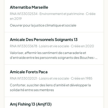
accompagner les femmes, le couple et les enfants dans la
Alternatiba Marseille
période pé…
RNA W133032534 · Environnement et patrimoine · Créée
en 2019
Oeuvrer pour la justice climatique et sociale
Amicale Des Personnels Soignants 13
RNA W133033678 · Loisirs et vie sociale · Créée en 2020
Valoriser, affermir les sentiment de camaraderie et
d'entraide entre les personnels soignants des Bouches-
du-Rhône
Amicale Forets Paca
RNA W133032021 · Loisirs et vie sociale · Créée en 1985
Conforter, susciter des liens d'amitié et développer la
solidarité entre ses membres
Amj Fishing 13 (Amjf13)