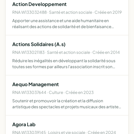
Action Developpement
RNA W133032488 · Santé et action sociale · Créée en 2019
Apporter une assistance et une aide humanitaire en
réalisant des actions de solidarité et de bienfaisance
auprès des populations vulnérables d'Afrique de l'ouest
en général et de Guinée Conakry en particulier Mettre en
Actions Solidaires (A.s)
uv…
RNA W133021183 · Santé et action sociale · Créée en 2014
Réduire les inégalités en développant la solidarité sous
toutes ses formes par ailleurs l'association inscrit son
projet dans une dimension d'intérêt général, en s'ouvrant
à tous les publics, notamment les plus fragiles, …
Aequo Management
RNA W133037644 · Culture · Créée en 2023
Soutenir et promouvoir la création et la diffusion
artistique des spectacles et projets musicaux des artistes
qu'elle accompagne ouvertes à toutes les esthétiques du
secteur musical, Aequo vise à favoriser, diffuser et me…
Agora Lab
RNA W133039145 · Loisirs et vie sociale · Créée en 2024