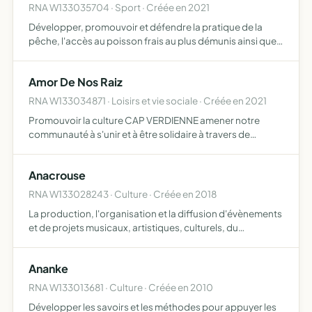
RNA W133035704 · Sport · Créée en 2021
Développer, promouvoir et défendre la pratique de la
pêche, l'accès au poisson frais au plus démunis ainsi que
la protection et l'entretien de nos calanques et spot de
plonger/pêche à chaque sortie, et tous objets similai…
Amor De Nos Raiz
RNA W133034871 · Loisirs et vie sociale · Créée en 2021
Promouvoir la culture CAP VERDIENNE amener notre
communauté à s'unir et à être solidaire à travers de
multiples actions pour aider et améliorer la qualité de vie
des personnes les plus démunis aux cap vert maintenir la
Anacrouse
cu…
RNA W133028243 · Culture · Créée en 2018
La production, l'organisation et la diffusion d'évènements
et de projets musicaux, artistiques, culturels, du
spectacle vivant et autres disciplines et aussi de
permettre la réalisation, la réflexion, la création, le part…
Ananke
RNA W133013681 · Culture · Créée en 2010
Développer les savoirs et les méthodes pour appuyer les