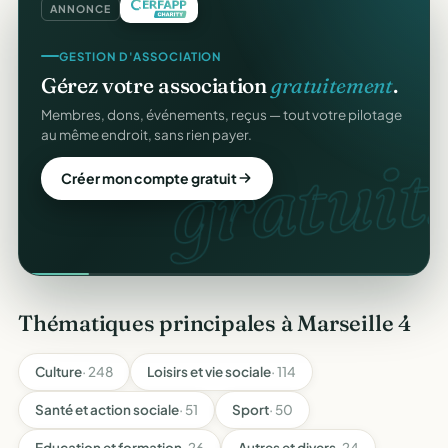
ANNONCE
GESTION D'ASSOCIATION
Gérez votre association
gratuitement
.
Membres, dons, événements, reçus — tout votre pilotage
au même endroit, sans rien payer.
gratuit.
Créer mon compte gratuit
Thématiques principales à Marseille 4
Culture
· 248
Loisirs et vie sociale
· 114
Santé et action sociale
· 51
Sport
· 50
Education et formation
· 26
Autres et divers
· 24