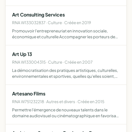
Art Consulting Services
RNA W133032837 · Culture · Créée en 2019
Promouvoir l'entrepreneuriat en innovation sociale,
économique et culturelle Accompagner les porteurs de
projet associatifs pour une meilleure visibilité locale de
leurs projets, ainsi que leurs structurations Produire de…
Art Up 13
RNA W133004315 · Culture · Créée en 2007
La démocratisation des pratiques artistiques, culturelles,
environnementales et sportives, quelles qu'elles soient,
via l'outil audiovisuel ou tout autre support d'information.
Organisationn d'évènements, de spectacles et…
Artesano Films
RNA W751232218 · Autres et divers · Créée en 2015
Permettre l'émergence de nouveaux talents dans le
domaine audiovisuel ou cinématographique en favorisant
la création sous toutes ses formes au travers, entre
autres, de la production et de la réalisation de films ou de