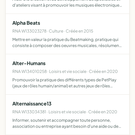
d'ateliers visant à promouvoir les musiques électroniques
actuelles sous toutes ses formes artistiques aider à la
promotion, la production et à la diffusion d'artis…
Alpha Beats
RNA W133023278 · Culture · Créée en 2015
Mettre en valeur la pratique du Beatmaking, pratique qui
consiste à composer des oeuvres musicales, résolument
urbaines et modernes, à l'aide d'instruments
électroniques ou acoustiques cette pratique fait partie
Alter-Humans
des éléme…
RNA W134010258 · Loisirs et vie sociale · Créée en 2020
Promouvoir la pratique des différents types de PetPlay
(jeux de rôles humain/animal) et autres jeux de rôles
animaliers sous toutes leurs formes initier de nouveaux
pratiquants créer du lien entre les personnes s'adonnant…
Alternaissance13
RNA W133034381 · Loisirs et vie sociale · Créée en 2020
Informer, soutenir et accompagner toute personne,
association ou entreprise ayant besoin d'une aide ou de
ressources éducatives autour de la périnatalité