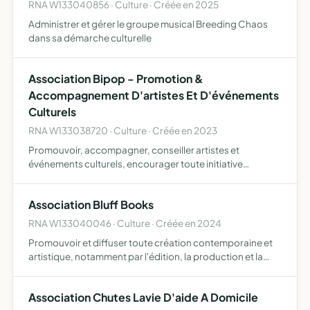
RNA W133040856 · Culture · Créée en 2025
Administrer et gérer le groupe musical Breeding Chaos
dans sa démarche culturelle
Association Bipop - Promotion &
Accompagnement D'artistes Et D'événements
Culturels
RNA W133038720 · Culture · Créée en 2023
Promouvoir, accompagner, conseiller artistes et
événements culturels, encourager toute initiative
personnelle ou collective pour une meilleure
connaissance de la musique, du cinéma, du théâtre, du
Association Bluff Books
cirque et toute autre fo…
RNA W133040046 · Culture · Créée en 2024
Promouvoir et diffuser toute création contemporaine et
artistique, notamment par l'édition, la production et la
diffusion de livres, l'organisation d'expositions, d'ateliers
pédagogique et tout autre activité pouvant s'y …
Association Chutes Lavie D'aide A Domicile