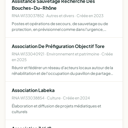
Assistance Sauvetage Recherche Des
vi…
Bouches-Du-Rhône
RNA W133037852 · Autres et divers · Créée en 2023
Postes et opérations de secours, de sauvetage ou de
protection, en prévisionnel comme dans l'urgence,
accueil, écoute et réconfort, aide et assistance
humanitaires, action caritative, gestion des dons,
Association De Préfiguration Objectif Tore
secourisme, accueil…
RNA W133040921 · Environnement et patrimoine · Créée
en 2025
Réunir et fédérer un réseau d'acteurs locaux autour de la
réhabilitation et de l'occupation du pavillon de partage
des eaux promouvoir de nouvelles formes d'organisation
basées sur la coopération, la solidarité, l'intelli…
Association Labeka
RNA W133038854 · Culture · Créée en 2024
Élaboration et diffusion de projets médiatiques et
culturels