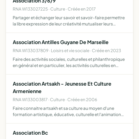
Association 3/6/9
RNA W133027225 · Culture · Créée en 2017
Partager et échanger leur savoir et savoir-faire permettre
la libre expression de leur créativité mutualiser leurs
compétences diffuser leurs créations individuelles ou
collectives partager du matériel, des outils et des …
Association Antilles Guyane De Marseille
RNA W133037809 · Loisirs et vie sociale · Créée en 2023
Faire des activités sociales, culturelles et philanthropique
en général et en particulier, les activités culturelles en
ressortissant les départements d'outre-mer
Association Artsakh - Jeunesse Et Culture
Armenienne
RNA W133003817 · Culture · Créée en 2006
Faire connaitre artsakh et sa culture au moyen d'une
formation artistique, éducative, culturelle et l'animation
d'évenements l'association s'engage à mener des actions
humanitaires en arménie, au haut-karabagh ainsi que d…
Association Bc