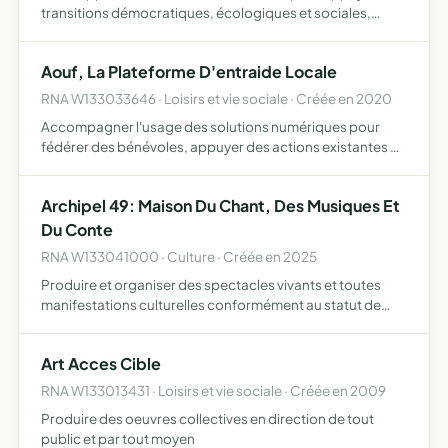
transitions démocratiques, écologiques et sociales,
l'émancipation, l'autonomie et la participation, dans les
territoires, les organisations et les artefacts réunir …
Aouf, La Plateforme D'entraide Locale
RNA W133033646 · Loisirs et vie sociale · Créée en 2020
Accompagner l'usage des solutions numériques pour
fédérer des bénévoles, appuyer des actions existantes de
terrain et aider les personnes en difficulté Elle s'appuie sur
des valeurs de solidarité, d'entraide et sur l'inte…
Archipel 49: Maison Du Chant, Des Musiques Et
Du Conte
RNA W133041000 · Culture · Créée en 2025
Produire et organiser des spectacles vivants et toutes
manifestations culturelles conformément au statut de
l'entrepreneur de spectacles Mettre en oeuvre des
actions, manifestations et projets liés à la création, la
Art Acces Cible
diffu…
RNA W133013431 · Loisirs et vie sociale · Créée en 2009
Produire des oeuvres collectives en direction de tout
public et par tout moyen