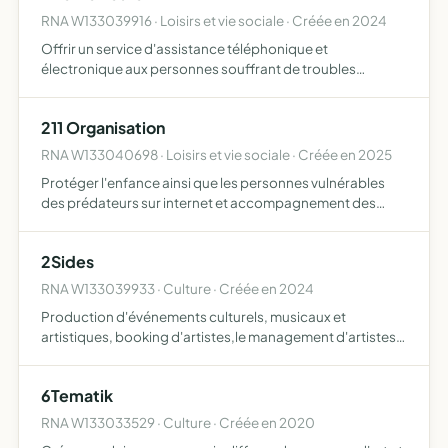
RNA W133039916 · Loisirs et vie sociale · Créée en 2024
Offrir un service d'assistance téléphonique et
électronique aux personnes souffrant de troubles
psychiques
211 Organisation
RNA W133040698 · Loisirs et vie sociale · Créée en 2025
Protéger l'enfance ainsi que les personnes vulnérables
des prédateurs sur internet et accompagnement des
victimes
2Sides
RNA W133039933 · Culture · Créée en 2024
Production d'événements culturels, musicaux et
artistiques, booking d'artistes,le management d'artistes,
la gestion et l'administration de projets dans le domaine
de la musique et des arts, l'accompagnement et le soutien
6Tematik
…
RNA W133033529 · Culture · Créée en 2020