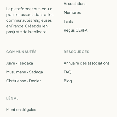
Associations
La plateforme tout-en-un
Membres
pour les associations et les
communautés religieuses
Tarifs
en France. Créez du lien,
Reçus CERFA
pas juste de la collecte.
COMMUNAUTÉS
RESSOURCES
Juive · Tsedaka
Annuaire des associations
Musulmane · Sadaqa
FAQ
Chrétienne · Denier
Blog
LÉGAL
Mentions légales