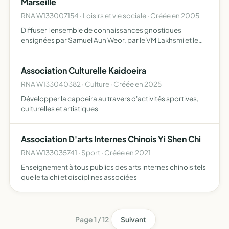
Marseille
RNA W133007154 · Loisirs et vie sociale · Créée en 2005
Diffuser l ensemble de connaissances gnostiques
ensignées par Samuel Aun Weor, par le VM Lakhsmi et le
Centre Gnostique Lumen de Lumen du Venezuela.
Association Culturelle Kaidoeira
RNA W133040382 · Culture · Créée en 2025
Développer la capoeira au travers d'activités sportives,
culturelles et artistiques
Association D'arts Internes Chinois Yi Shen Chi
RNA W133035741 · Sport · Créée en 2021
Enseignement à tous publics des arts internes chinois tels
que le taichi et disciplines associées
Page 1 / 12
Suivant