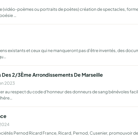
ie (vidéo-poèmes ou portraits de poètes) création de spectacles, formes
poésie …
1
oyens existants et ceux qui ne manqueront pas d'être inventés, des docum
qu…
 Des 2/3Ème Arrondissements De Marseille
 en 2023
iter au respect du code d'honneur des donneurs de sang bénévoles facili
adhére…
nce
 2024
 sociétés Pernod Ricard France, Ricard, Pernod, Cusenier, promouvoir des 