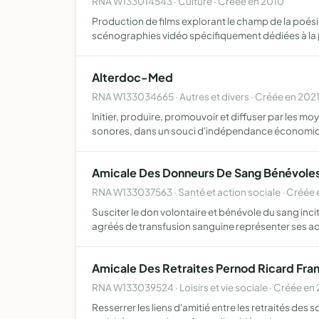
RNA W133014543 · Culture · Créée en 2010
Production de films explorant le champ de la poés
scénographies vidéo spécifiquement dédiées à la 
Alterdoc-Med
RNA W133034665 · Autres et divers · Créée en 202
Initier, produire, promouvoir et diffuser par les m
sonores, dans un souci d'indépendance économi
Amicale Des Donneurs De Sang Bénévoles
RNA W133037563 · Santé et action sociale · Créée
Susciter le don volontaire et bénévole du sang inc
agréés de transfusion sanguine représenter ses 
Amicale Des Retraites Pernod Ricard Fra
RNA W133039524 · Loisirs et vie sociale · Créée en
Resserrer les liens d'amitié entre les retraités des