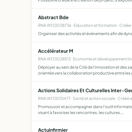
Abstract Bde
RNA W133038736 · Education et formation · Créée
Organiser des activités et évènements afin de dyn
Accélérateur M
RNA W133028513 · Economie et développement loc
Déployer au sein de la Cité de l'innovation et des
orientée vers la collaboration productive entre les
Actions Solidaires Et Culturelles Inter-Ge
RNA W133015477 · Santé et action sociale · Créée 
Promouvoir et accompagner dans l'outil informatiqu
visant à favoriser les rencontres, les cultures,…
Actuinfirmier