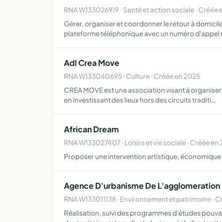
RNA W133026919 · Santé et action sociale · Créée 
Gérer, organiser et coordonner le retour à domicil
plateforme téléphonique avec un numéro d'appel
Adl Crea Move
RNA W133040695 · Culture · Créée en 2025
CREA MOVE est une association visant à organiser d
en investissant des lieux hors des circuits traditi…
African Dream
RNA W133027407 · Loisirs et vie sociale · Créée en 
Proposer une intervention artistique, économique et 
Agence D'urbanisme De L'agglomeration 
RNA W133011138 · Environnement et patrimoine · C
Réalisation, suivi des programmes d'études pouva