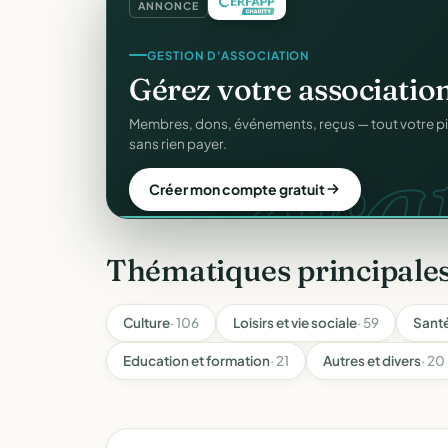
ANNONCE
CRM ASSOCIATIF
Un
CRM complet
pour v
C
Fiches donateurs, historique des dons, relances, a
fichiers Excel.
Découvrir le CRM gratuit
Thématiques principales
Culture
· 106
Loisirs et vie sociale
· 59
Santé
Education et formation
· 21
Autres et divers
· 20