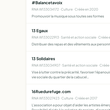
#Balancetavoix
RNA W133034172 · Culture · Créée en 2020
Promouvoir la musique sous toutes ses formes
13 Egaux
RNA W133022913 · Santé et action sociale · Créée 
Distribuer des repas et des vêtements aux personnes
13 Solidaires
RNA W133034907 · Santé et action sociale · Créée
Vise à lutter contre la précarité, favoriser l'épanoui
vie sociale du quartier de la cabucel…
16Ruedurefuge.com
RNA W133027423 · Culture · Créée en 2017
L'association a pour objet d'aider les artistes ém
Possibilité d'aide à la création de projets, d'exposi