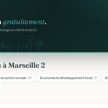
os membres.
RM.
dhésions — fini les
 à Marseille 2
 et action sociale
· 39
Economie et développement local
· 31
E