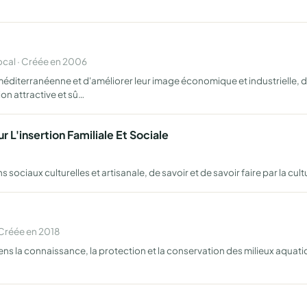
cal · Créée en 2006
diterranéenne et d'améliorer leur image économique et industrielle, de 
n attractive et sû…
r L'insertion Familiale Et Sociale
ciaux culturelles et artisanale, de savoir et de savoir faire par la cultur
Créée en 2018
 la connaissance, la protection et la conservation des milieux aquatique