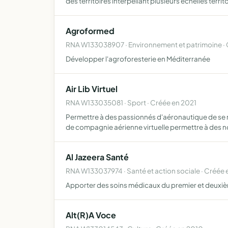
des territoires interpellant plusieurs échelles territ
Agroformed
RNA W133038907 · Environnement et patrimoine ·
Développer l'agroforesterie en Méditerranée
Air Lib Virtuel
RNA W133035081 · Sport · Créée en 2021
Permettre à des passionnés d'aéronautique de se r
de compagnie aérienne virtuelle permettre à des 
Al Jazeera Santé
RNA W133037974 · Santé et action sociale · Créée
Apporter des soins médicaux du premier et deuxiè
Alt(R)A Voce