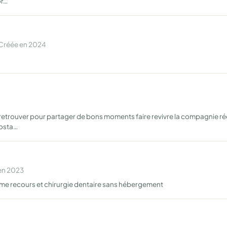
or…
 Créée en 2024
etrouver pour partager de bons moments faire revivre la compagnie rée
nosta…
 en 2023
me recours et chirurgie dentaire sans hébergement