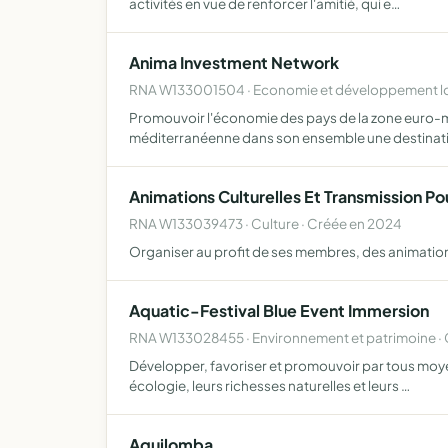
activités en vue de renforcer l'amitié, qui e…
Anima Investment Network
RNA W133001504 · Economie et développement lo
Promouvoir l'économie des pays de la zone euro-mé
méditerranéenne dans son ensemble une destinatio
Animations Culturelles Et Transmission Pou
RNA W133039473 · Culture · Créée en 2024
Organiser au profit de ses membres, des animations so
Aquatic-Festival Blue Event Immersion
RNA W133028455 · Environnement et patrimoine · 
Développer, favoriser et promouvoir par tous moyens
écologie, leurs richesses naturelles et leurs …
Aquilomba