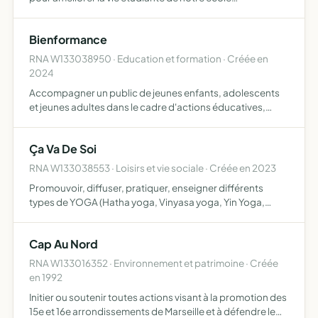
d'ostéopathie proposer a tous les élèves de l école du
matériel ostéopathique qui est en général très onéreux à
Bienformance
des t…
RNA W133038950 · Education et formation · Créée en
2024
Accompagner un public de jeunes enfants, adolescents
et jeunes adultes dans le cadre d'actions éducatives,
pédagogiques, ludiques et sportives pendant le temps
scolaire ou extrascolaire dans un contexte de bien être,
Ça Va De Soi
de p…
RNA W133038553 · Loisirs et vie sociale · Créée en 2023
Promouvoir, diffuser, pratiquer, enseigner différents
types de YOGA (Hatha yoga, Vinyasa yoga, Yin Yoga,
Nidra yoga) et des techniques psycho-corporelles de
type méditation pleine conscience, EFT, et du massage
Cap Au Nord
thaïlandai…
RNA W133016352 · Environnement et patrimoine · Créée
en 1992
Initier ou soutenir toutes actions visant à la promotion des
15e et 16e arrondissements de Marseille et à défendre le