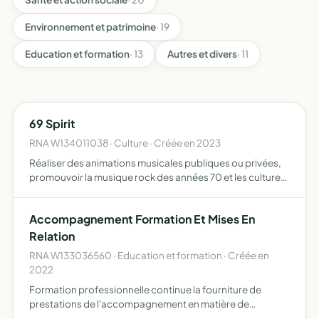
Environnement et patrimoine
· 19
Education et formation
· 13
Autres et divers
· 11
69 Spirit
RNA W134011038 · Culture · Créée en 2023
Réaliser des animations musicales publiques ou privées,
promouvoir la musique rock des années 70 et les cultures
musicales associées, favoriser la pratiques musicales
amateur ou semi-professionnelle, soutenir les musicien…
Accompagnement Formation Et Mises En
Relation
RNA W133036560 · Education et formation · Créée en
2022
Formation professionnelle continue la fourniture de
prestations de l'accompagnement en matière de
formation continue, de préparation aux diplômes et plus