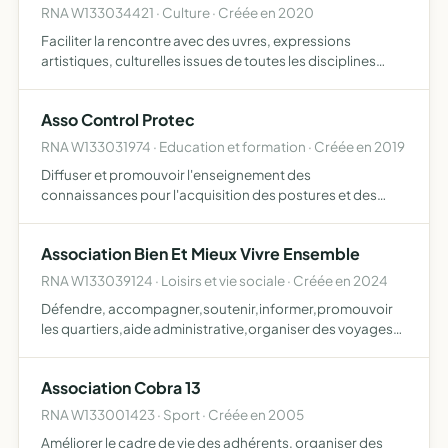
RNA W133034421 · Culture · Créée en 2020
Faciliter la rencontre avec des uvres, expressions
artistiques, culturelles issues de toutes les disciplines
artistiques (arts plastiques, architecture, littérature,
théâtre, musique, danse, cirque, ) ou scientifiques et …
Asso Control Protec
RNA W133031974 · Education et formation · Créée en 2019
Diffuser et promouvoir l'enseignement des
connaissances pour l'acquisition des postures et des
gestes préventifs nécessaires dans les activités de la
sécurité par l'intermédiaire de conseils, d'ateliers et de
Association Bien Et Mieux Vivre Ensemble
formations o…
RNA W133039124 · Loisirs et vie sociale · Créée en 2024
Défendre, accompagner,soutenir,informer,promouvoir
les quartiers,aide administrative,organiser des voyages
,débats, soirée
Association Cobra 13
RNA W133001423 · Sport · Créée en 2005
Améliorer le cadre de vie des adhérents, organiser des