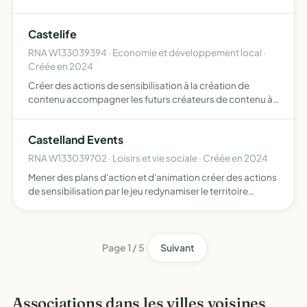
cadre de vie de leurs habitants
Castelife
RNA W133039394 · Economie et développement local ·
Créée en 2024
Créer des actions de sensibilisation à la création de
contenu accompagner les futurs créateurs de contenu à
s'exprimer via le média training, la vidéo et le montage
vidéo mener des actions et des animations dans
Castelland Events
différent…
RNA W133039702 · Loisirs et vie sociale · Créée en 2024
Mener des plans d'action et d'animation créer des actions
de sensibilisation par le jeu redynamiser le territoire
collaborer avec d'autre associations, organisme publics
et privés partageant des objectifs similaires créer…
Page 1 / 5
Suivant
Associations dans les villes voisines