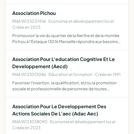
la réalisation de court et long métrage et permettre aux
talents de vivre de leurs passions et partager leur s…
Association Pichou
RNA W133037456 · Economie et développement local ·
Créée en 2023
Promouvoir la vie du quartier de la Nerthe et de la montée
Pichou à l'Estaque 13016 Marseille répondre aux besoins
sociaux et culturels pour les enfants et les adultes
alentour organiser des rencontres, des expositions ai…
Association Pour L'education Cognitive Et Le
Developpement (Aecd)
RNA W133013086 · Education et formation · Créée en 1991
Favoriser l'insertion, la qualification, et/ou la promotion
sociale et professionnelle de personnes de toutes
origines, au travers des moyens légaux d'éducation, de
formation, de conseil et d'aide, au travers de principes…
Association Pour Le Developpement Des
Actions Sociales De L'aec (Adac Aec)
RNA W133038090 · Economie et développement local ·
Créée en 2023