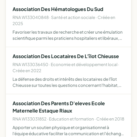
générosité et entraide en lien avec la couture, l…
Association Des Hématologues Du Sud
RNA W133040848 · Santé et action sociale · Créée en
2025
Favoriser les travaux de recherche et créer une émulation
scientifique parmi les praticiens hospitaliers et libéraux,
les universitaires et les associations créer des liens entre
hématologues cliniciens et biologistes de …
Association Des Locataires De L'îlot Chieusse
RNA W133036450 · Economie et développement local ·
Créée en 2022
La défense des droits et intérêts des locataires de l'îlot
Chieusse sur toutes les questions concernant l'habitat,
l'urbanisme, les loyers, les charges locatives et autres
prestations, la conformité des locaux et des part…
Association Des Parents D'eleves Ecole
Maternelle Estaque Riaux
RNA W133031852 · Education et formation · Créée en 2018
Apporter un soutien physique et organisationnel à
l'équipe éducative faciliter la communication et l'échange