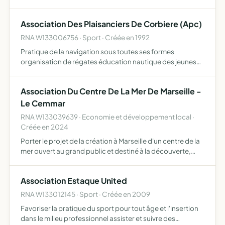
d'informations entre parents et professionnels de l'école,
dans l'intérêt de la qualité de prise en charge des e…
Association Des Plaisanciers De Corbiere (Apc)
RNA W133006756 · Sport · Créée en 1992
Pratique de la navigation sous toutes ses formes
organisation de régates éducation nautique des jeunes
défense des intérêts de ses membres dans le cadre des
activités
Association Du Centre De La Mer De Marseille -
Le Cemmar
RNA W133039639 · Economie et développement local ·
Créée en 2024
Porter le projet de la création à Marseille d'un centre de la
mer ouvert au grand public et destiné à la découverte,
l'étude et la préservation de la biodiversité de la
méditerranée et plus spécifiquement d'en définir le …
Association Estaque United
RNA W133012145 · Sport · Créée en 2009
Favoriser la pratique du sport pour tout âge et l'insertion
dans le milieu professionnel assister et suivre des