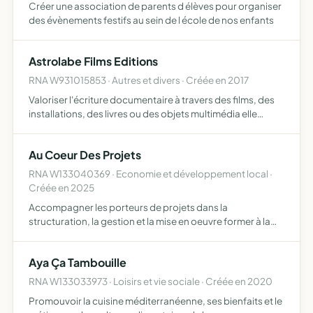
Créer une association de parents d élèves pour organiser
des évènements festifs au sein de l école de nos enfants
Astrolabe Films Editions
RNA W931015853 · Autres et divers · Créée en 2017
Valoriser l'écriture documentaire à travers des films, des
installations, des livres ou des objets multimédia elle
soutient le travail des auteurs qui s'engagent dans un
travail de recherche et d'écriture afin de rendre c…
Au Coeur Des Projets
RNA W133040369 · Economie et développement local ·
Créée en 2025
Accompagner les porteurs de projets dans la
structuration, la gestion et la mise en oeuvre former à la
gestion administrative et financières, la gestion de projets
et l'obtention des certifications accompagner aux
Aya Ça Tambouille
demande…
RNA W133033973 · Loisirs et vie sociale · Créée en 2020
Promouvoir la cuisine méditerranéenne, ses bienfaits et le