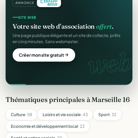
ANNONCE
SITE WEB
Votre site web d'association
offert
.
Une page publique élégante et un site de collecte, prêts
en cinq minutes. Sans webmaster.
web.
Créer mon site gratuit
Thématiques principales à Marseille 16
Culture
· 58
Loisirs et vie sociale
· 43
Sport
· 32
Economie et développement local
· 22
Santé et action sociale
· 20