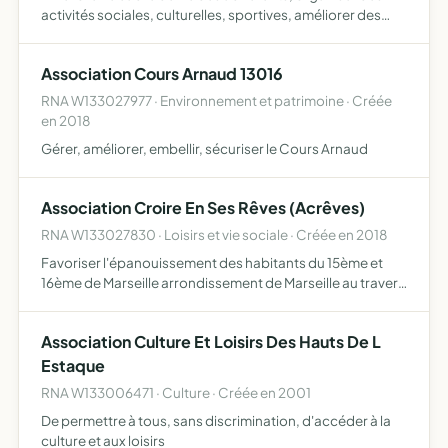
activités sociales, culturelles, sportives, améliorer des
conditions de travail et de la performance opérationnelle
Association Cours Arnaud 13016
RNA W133027977 · Environnement et patrimoine · Créée
en 2018
Gérer, améliorer, embellir, sécuriser le Cours Arnaud
Association Croire En Ses Rêves (Acrêves)
RNA W133027830 · Loisirs et vie sociale · Créée en 2018
Favoriser l'épanouissement des habitants du 15ème et
16ème de Marseille arrondissement de Marseille au travers
leurs investissements dans l'organisation d'évènements
culturels et sportifs pour le public féminin, du dévelo…
Association Culture Et Loisirs Des Hauts De L
Estaque
RNA W133006471 · Culture · Créée en 2001
De permettre à tous, sans discrimination, d'accéder à la
culture et aux loisirs