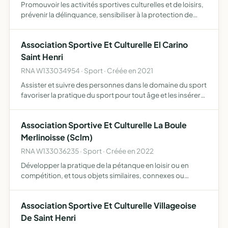
Promouvoir les activités sportives culturelles et de loisirs,
prévenir la délinquance, sensibiliser à la protection de
l'environnement, organiser des séjours et ce par tout
moyen d'y parvenir
Association Sportive Et Culturelle El Carino
Saint Henri
RNA W133034954 · Sport · Créée en 2021
Assister et suivre des personnes dans le domaine du sport
favoriser la pratique du sport pour tout âge et les insérer
dans les milieux professionnels favoriser le lien social et la
prévention de la délinquance avec le spo…
Association Sportive Et Culturelle La Boule
Merlinoisse (Sclm)
RNA W133036235 · Sport · Créée en 2022
Développer la pratique de la pétanque en loisir ou en
compétition, et tous objets similaires, connexes ou
complémentaires ou susceptibles d'en favoriser la
réalisation ou le développement
Association Sportive Et Culturelle Villageoise
De Saint Henri