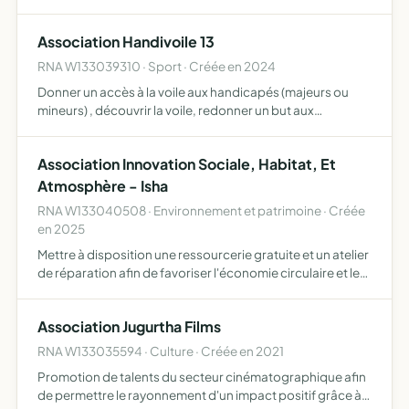
personnes dans le domaine du sport favoriser le lien
social et la prévention de la délinquance avec le sport,…
Association Handivoile 13
RNA W133039310 · Sport · Créée en 2024
Donner un accès à la voile aux handicapés (majeurs ou
mineurs) , découvrir la voile, redonner un but aux
personnes en difficulté, dépasser le handicap - pouvoir
se prouver que malgré le handicap, la personne peut faire
Association Innovation Sociale, Habitat, Et
de…
Atmosphère - Isha
RNA W133040508 · Environnement et patrimoine · Créée
en 2025
Mettre à disposition une ressourcerie gratuite et un atelier
de réparation afin de favoriser l'économie circulaire et le
recyclage mais également permettre à ses bénéficiaires
l'accès à des biens et ressources durables co…
Association Jugurtha Films
RNA W133035594 · Culture · Créée en 2021
Promotion de talents du secteur cinématographique afin
de permettre le rayonnement d'un impact positif grâce à