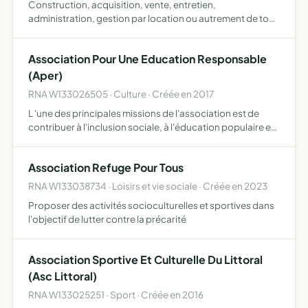
Construction, acquisition, vente, entretien,
administration, gestion par location ou autrement de tout
immeuble, bien foncier ou immobilier devant permettre
l'existence ou le développement de l'association des
Association Pour Une Education Responsable
équipements…
(Aper)
RNA W133026505 · Culture · Créée en 2017
L 'une des principales missions de l'association est de
contribuer à l'inclusion sociale, à l'éducation populaire et
à la protection de l'enfance elle intervient à l'échelle
régionale et nationale, en collaboration avec d…
Association Refuge Pour Tous
RNA W133038734 · Loisirs et vie sociale · Créée en 2023
Proposer des activités socioculturelles et sportives dans
l'objectif de lutter contre la précarité
Association Sportive Et Culturelle Du Littoral
(Asc Littoral)
RNA W133025251 · Sport · Créée en 2016