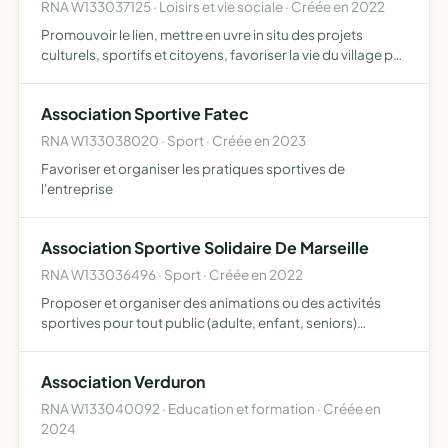
RNA W133037125 · Loisirs et vie sociale · Créée en 2022
Promouvoir le lien, mettre en uvre in situ des projets
culturels, sportifs et citoyens, favoriser la vie du village par
la mise en place d'initiatives des habitants et d'assurer le
fonctionnement de son local
Association Sportive Fatec
RNA W133038020 · Sport · Créée en 2023
Favoriser et organiser les pratiques sportives de
l'entreprise
Association Sportive Solidaire De Marseille
RNA W133036496 · Sport · Créée en 2022
Proposer et organiser des animations ou des activités
sportives pour tout public (adulte, enfant, seniors)
développer, promouvoir et favoriser des activités
inclusives à caractère culturel, sportif et social dans le
Association Verduron
respe…
RNA W133040092 · Education et formation · Créée en
2024