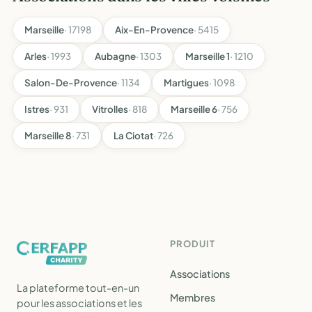
Marseille
· 17198
Aix-En-Provence
· 5415
Arles
· 1993
Aubagne
· 1303
Marseille 1
· 1210
Salon-De-Provence
· 1134
Martigues
· 1098
Istres
· 931
Vitrolles
· 818
Marseille 6
· 756
Marseille 8
· 731
La Ciotat
· 726
PRODUIT
Associations
La plateforme tout-en-un
Membres
pour les associations et les