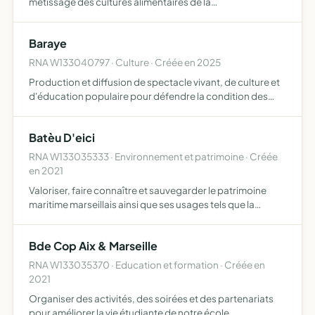
métissage des cultures alimentaires de la
méditerranéenne par la pratique culinaire, la proposition
de repas ou l'animation d'ateliers.
Baraye
RNA W133040797 · Culture · Créée en 2025
Production et diffusion de spectacle vivant, de culture et
d'éducation populaire pour défendre la condition des
femmes et la démocratie
Batèu D'eici
RNA W133035333 · Environnement et patrimoine · Créée
en 2021
Valoriser, faire connaître et sauvegarder le patrimoine
maritime marseillais ainsi que ses usages tels que la
pratique de la voile latine et la restauration de bateaux
traditionnels
Bde Cop Aix & Marseille
RNA W133035370 · Education et formation · Créée en
2021
Organiser des activités, des soirées et des partenariats
pour améliorer la vie étudiante de notre école