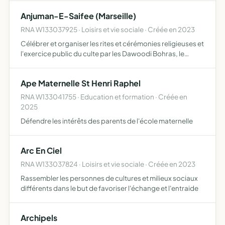
des représentants qui ont accès aux documents
Anjuman-E-Saifee (Marseille)
concernant le ca…
RNA W133037925 · Loisirs et vie sociale · Créée en 2023
Célébrer et organiser les rites et cérémonies religieuses et
l'exercice public du culte par les Dawoodi Bohras, le
recrutement, l'entretien des ministres du culte et toutes
personnes concourant à l'exercice du culte, l'ac…
Ape Maternelle St Henri Raphel
RNA W133041755 · Education et formation · Créée en
2025
Défendre les intérêts des parents de l'école maternelle
Arc En Ciel
RNA W133037824 · Loisirs et vie sociale · Créée en 2023
Rassembler les personnes de cultures et milieux sociaux
différents dans le but de favoriser l'échange et l'entraide
Archipels