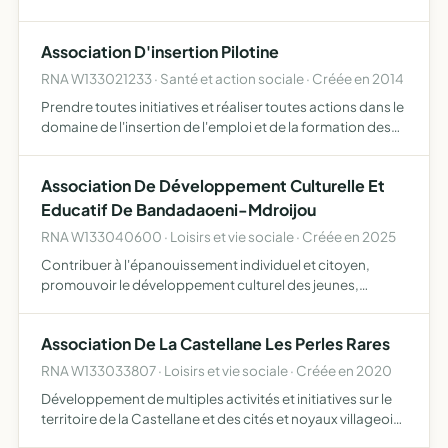
Association D'insertion Pilotine
RNA W133021233 · Santé et action sociale · Créée en 2014
Prendre toutes initiatives et réaliser toutes actions dans le
domaine de l'insertion de l'emploi et de la formation des
jeunes et des adultes
Association De Développement Culturelle Et
Educatif De Bandadaoeni-Mdroijou
RNA W133040600 · Loisirs et vie sociale · Créée en 2025
Contribuer à l'épanouissement individuel et citoyen,
promouvoir le développement culturel des jeunes,
favoriser les actions collectives d'entraide et de solidarité,
lutter contre la délinquance et les violences faite aux …
Association De La Castellane Les Perles Rares
RNA W133033807 · Loisirs et vie sociale · Créée en 2020
Développement de multiples activités et initiatives sur le
territoire de la Castellane et des cités et noyaux villageois
des alentours à travers des actions de solidarité,