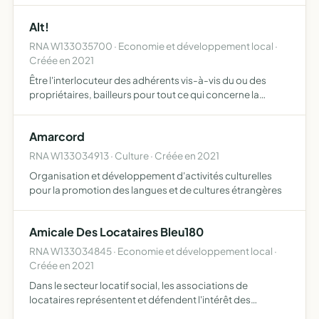
généralement de tous types de formations dans tous
Alt!
domaines et s'ad…
RNA W133035700 · Economie et développement local ·
Créée en 2021
Être l'interlocuteur des adhérents vis-à-vis du ou des
propriétaires, bailleurs pour tout ce qui concerne la
gestion de la résidence défendre les droits et intérêts des
locataires sur toutes les questions concernant l'hab…
Amarcord
RNA W133034913 · Culture · Créée en 2021
Organisation et développement d'activités culturelles
pour la promotion des langues et de cultures étrangères
Amicale Des Locataires Bleu180
RNA W133034845 · Economie et développement local ·
Créée en 2021
Dans le secteur locatif social, les associations de
locataires représentent et défendent l'intérêt des
locataires auprès des bailleurs sociaux Elles désignent