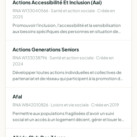
Actions Accessibilité Et Inclusion (Aai)
RNA W133040566 · Santé et action sociale · Créée en
2025
Promouvoir l'inclusion, l'accessibilité et la sensibilisation
aux besoins spécifiques des personnes en situation de
handicap, souffrant de maladies chroniques, d'allergies
(alimentaires, respiratoires, cutanées ou autres)…
Actions Generations Seniors
RNA W133038796 · Santé et action sociale · Créée en
2024
Développer toutes actions individuelles et collectives de
partenariat et de réseau qui participent à la promotion de
la santé au sens du code du code de la santé publique, du
code de l'action sociale et des familles et de…
Afal
RNA W842010826 · Loisirs et vie sociale · Créée en 2019
Permettre aux populations fragilisées d'avoir un suivi
social et un accès à un logement décent, gérer et louer les
logements mis à sa disposition, soutenir des projets de
développement ou d'amélioration de logements à des…