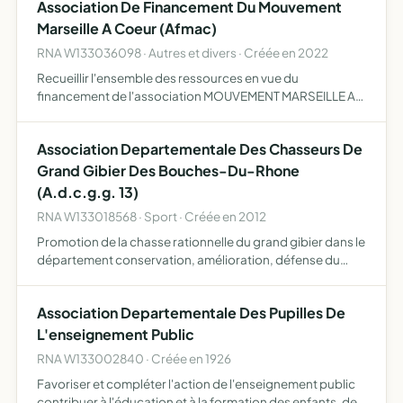
Association De Financement Du Mouvement
Marseille A Coeur (Afmac)
RNA W133036098 · Autres et divers · Créée en 2022
Recueillir l'ensemble des ressources en vue du
financement de l'association MOUVEMENT MARSEILLE A
COEUR conformément aux dispositions de l'article 111 de
la loi n 88227 du 11 mars 1988 relative à la transparence
Association Departementale Des Chasseurs De
financièr…
Grand Gibier Des Bouches-Du-Rhone
(A.d.c.g.g. 13)
RNA W133018568 · Sport · Créée en 2012
Promotion de la chasse rationnelle du grand gibier dans le
département conservation, amélioration, défense du
grand gibier et de son environnement amélioration des
méthodes et techniques, promotion et organisation du
Association Departementale Des Pupilles De
brev…
L'enseignement Public
RNA W133002840 · Créée en 1926
Favoriser et compléter l'action de l'enseignement public
contribuer à l'éducation et à la formation des enfants, des