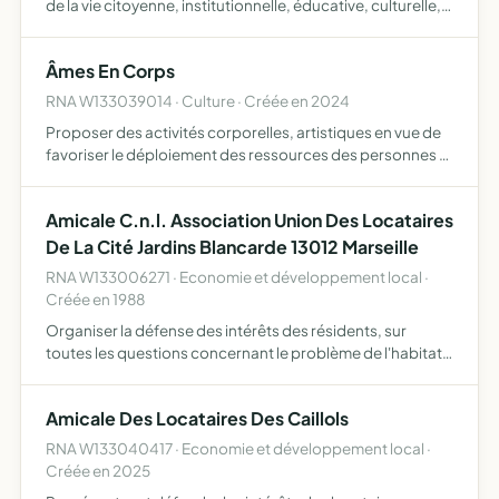
de la vie citoyenne, institutionnelle, éducative, culturelle,
sportive et professionnelle, à travers l'organisation sans
toutefois s'y limiter d'ateliers, de form…
Âmes En Corps
RNA W133039014 · Culture · Créée en 2024
Proposer des activités corporelles, artistiques en vue de
favoriser le déploiement des ressources des personnes et
des groupes pour le bien-être en particulier des ateliers et
des stages de danse libre, de danse de plein …
Amicale C.n.l. Association Union Des Locataires
De La Cité Jardins Blancarde 13012 Marseille
RNA W133006271 · Economie et développement local ·
Créée en 1988
Organiser la défense des intérêts des résidents, sur
toutes les questions concernant le problème de l'habitat
et de l'urbanisme défense du foyer, sécurité de la famille,
décence du logement, contrôle des prestations, régu…
Amicale Des Locataires Des Caillols
RNA W133040417 · Economie et développement local ·
Créée en 2025