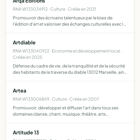
Arqa Éditions
RNA W133034912 · Culture · Créée en 2021
Promouvoir des écrivains talentueux par le biais de
l'édition d'art et valoriser des échanges culturelles avec le
monde angloxons afin de faire connaitre la calligraphie
latine en france, et tous objets similaires, connex…
Artdiable
RNA W133040922 · Economie et développement local ·
Créée en 2025
Défense du cadre de vie, de la tranquillité et de la sécurité
des habitants de la traverse du diable 13012 Marseille, ainsi
que ceux ou celles qui vivent à proximité la représentation
et la défense des intérêts des rivera…
Artea
RNA W133006849 · Culture · Créée en 2007
Promouvoir, développer et diffuser l'art dans tous ses
domaines (danse, chant, musique, théâtre, arts
plastiques, comédie musicale, photographie, cinéma,
écriture, arts numériques, etc), ainsi que toute discipline
Artitude 13
relativ…