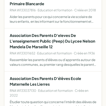
Primaire Blancarde
RNA W133027816 · Education et formation · Créée en 2018
Aider les parents pour ce qui concerne la vie scolaire de
leurs enfants, en les informant sur le fonctionnement et
l'évolution du système éducatif et en leur proposant des
services liés à la scolarité de leurs enfants Rep…
Association Des Parents D'eleves De
L'enseignement Public (Peep) Du Lycee Nelson
Mandela De Marseille 12
RNA W133011652 · Education et formation · Créée en 1936
Rassembler les parents d'élèves ou d'apprentis autour de
valeurs communes, au premier rang desquelles le parent
premier éducateur de son enfant, la défense de l'intérêt
des élèves et d'apprentis, l'attachement à la laïcit…
Association Des Parents D'élèves Ecole
Maternelle Les Lierres
RNA W133037130 · Education et formation · Créée en
2022
Étudier toute question qui concerne l'intérêt des élèves de