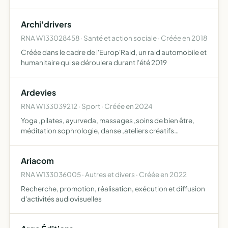
toutes activités bénéficiant aux élèves, aux enseignants et
aux familles
Archi'drivers
RNA W133028458 · Santé et action sociale · Créée en 2018
Créée dans le cadre de l'Europ'Raid, un raid automobile et
humanitaire qui se déroulera durant l'été 2019
Ardevies
RNA W133039212 · Sport · Créée en 2024
Yoga ,pilates, ayurveda, massages ,soins de bien être,
méditation sophrologie, danse ,ateliers créatifs
,randonnées, formations,remise en forme ,actions de
sensibilisation de prévention et de soutien contre les
Ariacom
maladies e…
RNA W133036005 · Autres et divers · Créée en 2022
Recherche, promotion, réalisation, exécution et diffusion
d'activités audiovisuelles