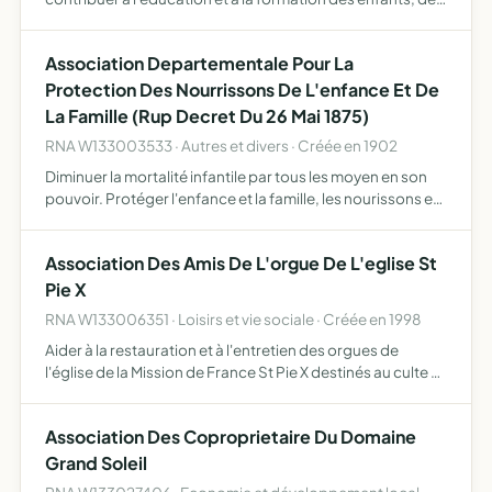
adolescents et des adultes, tout particulièrement de ceux
victimes de la pauvreté et de l'exclusion soci…
Association Departementale Pour La
Protection Des Nourrissons De L'enfance Et De
La Famille (Rup Decret Du 26 Mai 1875)
RNA W133003533 · Autres et divers · Créée en 1902
Diminuer la mortalité infantile par tous les moyen en son
pouvoir. Protéger l'enfance et la famille, les nourissons et
la mère de famille.
Association Des Amis De L'orgue De L'eglise St
Pie X
RNA W133006351 · Loisirs et vie sociale · Créée en 1998
Aider à la restauration et à l'entretien des orgues de
l'église de la Mission de France St Pie X destinés au culte et
être un des éléments culturels de ce quartier de la ville
Association Des Coproprietaire Du Domaine
Grand Soleil