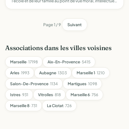
l'école et de leur famille au point de vue moral, intellectuel
et matériel faciliter les rapports entre les parents, le corps
enseignant et les autorités dans le…
Page 1 / 9
Suivant
Associations dans les villes voisines
Marseille
· 17198
Aix-En-Provence
· 5415
Arles
· 1993
Aubagne
· 1303
Marseille 1
· 1210
Salon-De-Provence
· 1134
Martigues
· 1098
Istres
· 931
Vitrolles
· 818
Marseille 6
· 756
Marseille 8
· 731
La Ciotat
· 726