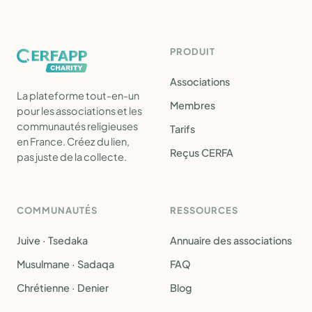
PRODUIT
Associations
La plateforme tout-en-un
Membres
pour les associations et les
communautés religieuses
Tarifs
en France. Créez du lien,
Reçus CERFA
pas juste de la collecte.
COMMUNAUTÉS
RESSOURCES
Juive · Tsedaka
Annuaire des associations
Musulmane · Sadaqa
FAQ
Chrétienne · Denier
Blog