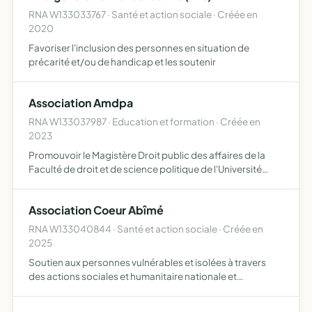
RNA W133033767 · Santé et action sociale · Créée en
2020
Favoriser l'inclusion des personnes en situation de
précarité et/ou de handicap et les soutenir
Association Amdpa
RNA W133037987 · Education et formation · Créée en
2023
Promouvoir le Magistère Droit public des affaires de la
Faculté de droit et de science politique de l'Université
d'Aix-Marseille par tous moyens et notamment
d'entretenir des relations entre ses membres, de
Association Coeur Abîmé
promouvoir l'i…
RNA W133040844 · Santé et action sociale · Créée en
2025
Soutien aux personnes vulnérables et isolées à travers
des actions sociales et humanitaire nationale et
internationale organisation d'activités sportives artistique
et culturelle soutien administratif et accompagnement à …