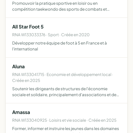
Promouvoir la pratique sportive en loisir ou en
compétition taekwondo des sports de combats et
d'activité en plein air
All Star Foot 5
RNA W133033376 · Sport · Créée en 2020
Développer notre équipe de foot à 5 en France et à
l'international
Aluna
RNA W133041715 · Economie et développement local ·
Créée en 2025
Soutenir les dirigeants de structures de l'économie
sociale et solidaire, principalement d'associations et de
fondations mettre à disposition un espace sécurisé,
joyeux et bienveillant pour partager, échanger,
Amassa
s'entraider…
RNA W133040925 · Loisirs et vie sociale · Créée en 2025
Former, informer et instruire les jeunes dans les domaines