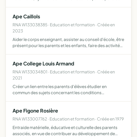
actions caritatives afin d'apporter une aide médicale
vétérinaire ou un soutien auprès de certaines catégories
Ape Caillols
de …
RNA W133038385 · Education et formation · Créée en
2023
Aider le corps enseignant, assister au conseil d'école, être
présent pour les parents et les enfants, faire des activité
pédagogique
Ape College Louis Armand
RNA W133034801 · Education et formation · Créée en
2021
Créer un lien entre les parents d'élèves étudier en
commun des sujets concernant les conditions
d'enseignement et de proposer des axes d'amélioration
établir une collaboration avec les autorités scolaires en
Ape Figone Rosière
vue de promou…
RNA W133007762 · Education et formation · Créée en 1979
Entraide matérielle, éducative et culturelle des parents
associés, en vue de contribuer au développement de