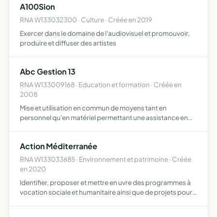
A100Sion
RNA W133032300 · Culture · Créée en 2019
Exercer dans le domaine de l'audiovisuel et promouvoir,
produire et diffuser des artistes
Abc Gestion 13
RNA W133009168 · Education et formation · Créée en
2008
Mise et utilisation en commun de moyens tant en
personnel qu'en matériel permettant une assistance en
matière de comptabilité, de gestion, de conseil, de
formation et toutes prestations susceptibles d'apporter
Action Méditerranée
services et…
RNA W133033685 · Environnement et patrimoine · Créée
en 2020
Identifier, proposer et mettre en uvre des programmes à
vocation sociale et humanitaire ainsi que de projets pour
la protection de l'environnement dans la ville de Marseille
et plus largement de la Région Sud PACA