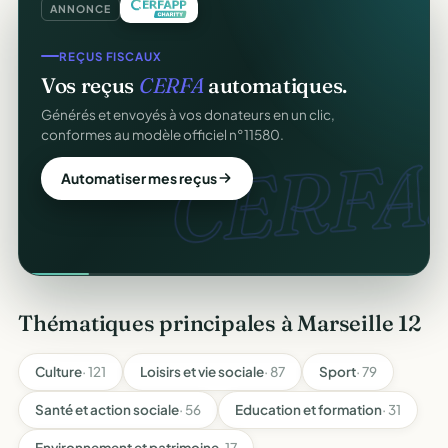
ANNONCE
REÇUS FISCAUX
Vos reçus
CERFA
automatiques.
Générés et envoyés à vos donateurs en un clic,
conformes au modèle officiel n°11580.
CERFA.
Automatiser mes reçus
Thématiques principales à Marseille 12
Culture
· 121
Loisirs et vie sociale
· 87
Sport
· 79
Santé et action sociale
· 56
Education et formation
· 31
Environnement et patrimoine
· 17