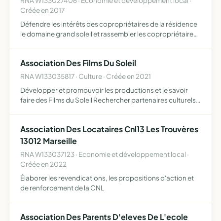
RNA W133027406 · Economie et développement local ·
Créée en 2017
Défendre les intérêts des copropriétaires de la résidence
le domaine grand soleil et rassembler les copropriétaires
pour le maintien d'une résidence agréable, ainsi que la
vérification de l application des décisions du sy…
Association Des Films Du Soleil
RNA W133035817 · Culture · Créée en 2021
Développer et promouvoir les productions et le savoir
faire des Films du Soleil Rechercher partenaires culturels
et économiques pour conserver, valoriser et diffuser le
patrimoine audiovisuel et cinématographique
Association Des Locataires Cnl13 Les Trouvères
13012 Marseille
RNA W133037123 · Economie et développement local ·
Créée en 2022
Élaborer les revendications, les propositions d'action et
de renforcement de la CNL
Association Des Parents D'eleves De L'ecole