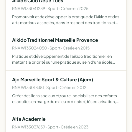
Aikido Club Des 3 Lucs
RNA W133041239 · Sport · Créée en 2025
Promouvoir et de développer la pratique de l'Aïkido et des
arts martiaux associés, dans le respect des traditions et
de l'épanouissement personnel
Aikido Traditionnel Marseille Provence
RNA W133024050 · Sport · Créée en 2015
Pratique et développement de l'aikido traditionnel, en
mettant la priorité sur une pratique au sein d'une école
ouverte a tous, adulte ou enfant, selon la conception, la
pédagogie et l'enseignement de Benoit Germanos, res…
Ajc Marseille Sport & Culture (Ajcm)
RNA W133018381 · Sport · Créée en 2012
Créer des liens sociaux et/ou re-sociabiliser des enfants
et adultes en marge du milieu ordinaire (déscolarisation,
chômage, incarcérations, hospitalisations courtes et
longues durées, maladies chroniques, incurables, gra…
Alfa Academie
RNA W133037659 · Sport · Créée en 2023