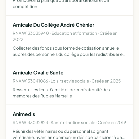
Promouvoir la pratique du tir sportif de loisir et de
compétition
Amicale Du Collège André Chénier
RNA W133035940 · Education et formation · Créée en
2022
Collecter des fonds sous forme de cotisation annuelle
auprès des personnels du collège pour les redistribuer en
faisant des achats pour les mutations, les retraites, les
naissances organiser des événements dans le collège…
Amicale Ovalie Sante
RNA W133041086 · Loisirs et vie sociale · Créée en 2025
Resserrer les liens d'amitié et de confraternité des
membres des Rubies Marseille
Animedis
RNA W133032823 · Santé et action sociale · Créée en 2019
Réunir des vétérinaires ou du personnel soignant
vétérinaire, ayant en commun un désir de participer à des